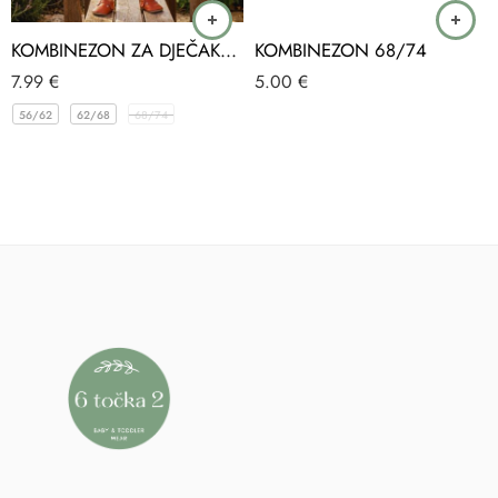
KOMBINEZON ZA DJEČAKE MEDO CLEMENS
KOMBINEZON 68/74
7.99
€
5.00
€
56/62
62/68
68/74