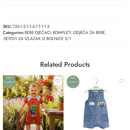
SKU:
726-1-2-1-1-3-1-1-1-1-3
Categories:
BEBE DJEČACI
,
KOMPLETI
,
ODJEĆA ZA BEBE
,
SETOVI ZA IZLAZAK IZ BOLNICE 5/1
Related Products