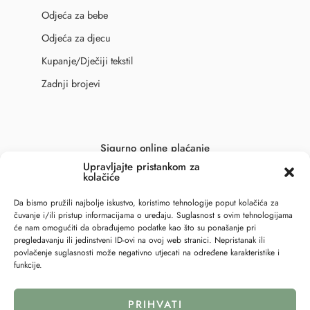
Odjeća za bebe
Odjeća za djecu
Kupanje/Dječiji tekstil
Zadnji brojevi
Sigurno online plaćanje
Upravljajte pristankom za
kolačiće
Da bismo pružili najbolje iskustvo, koristimo tehnologije poput kolačića za
čuvanje i/ili pristup informacijama o uređaju. Suglasnost s ovim tehnologijama
će nam omogućiti da obrađujemo podatke kao što su ponašanje pri
pregledavanju ili jedinstveni ID-ovi na ovoj web stranici. Nepristanak ili
povlačenje suglasnosti može negativno utjecati na određene karakteristike i
funkcije.
PRIHVATI