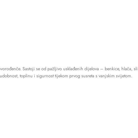
ovorođenče. Sastoji se od pažljivo usklađenih dijelova – benkice, hlača, sl
 udobnost, toplinu i sigurnost tijekom prvog susreta s vanjskim svijetom.