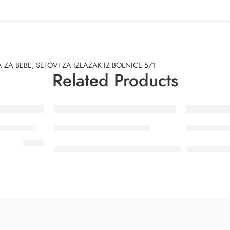
 ZA BEBE
,
SETOVI ZA IZLAZAK IZ BOLNICE 5/1
Related Products
-15%
/TODDLER
KOMPLET KIŠNO ODIJELO
ZIMSKA JA
22.95
€
23.
27.00
€
46.45
€
Najniža cijena u zadnjih 30 dana:
27.00
€
Najniža cijen