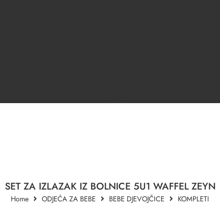
ODJEĆA ZA DJECU
DONJI VEŠ
KRSNI/SVEČANI PROGRAM
DJEČACI
DJEVOJČICE
OUTLET
OPREMA ZA BEBE
KUPANJE I NJEGA
B2B
SET ZA IZLAZAK IZ BOLNICE 5U1 WAFFEL ZEYN
Home
ODJEĆA ZA BEBE
BEBE DJEVOJČICE
KOMPLETI