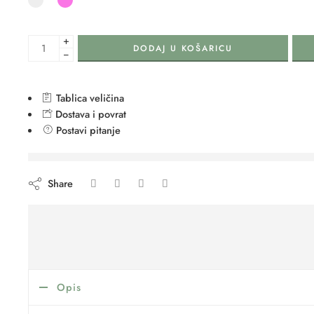
+
DODAJ U KOŠARICU
−
Tablica veličina
Dostava i povrat
Postavi pitanje
are viewing this right now
Share
Opis