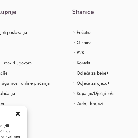
kupnje
Stranice
jeti poslovanja
Početna
O nama
B2B
e i raskid ugovora
Kontakt
cije
Odjeća za bebe
o sigurnosti online plaćanja
Odjeća za djecu
plaćanja
Kupanje/Dječiji tekstil
um
Zadnji brojevi
id ugovora
 i/ili
ćiti da
i na ovoj web