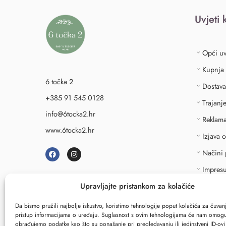
Uvjeti 
Opći uv
Kupnja
6 točka 2
Dostava
+385 91 545 0128
Trajanj
info@6tocka2.hr
Reklama
www.6tocka2.hr
Izjava 
Načini 
Impres
Upravljajte pristankom za kolačiće
↩
Rask
Da bismo pružili najbolje iskustvo, koristimo tehnologije poput kolačića za čuvanje
pristup informacijama o uređaju. Suglasnost s ovim tehnologijama će nam omogu
obrađujemo podatke kao što su ponašanje pri pregledavanju ili jedinstveni ID-ov