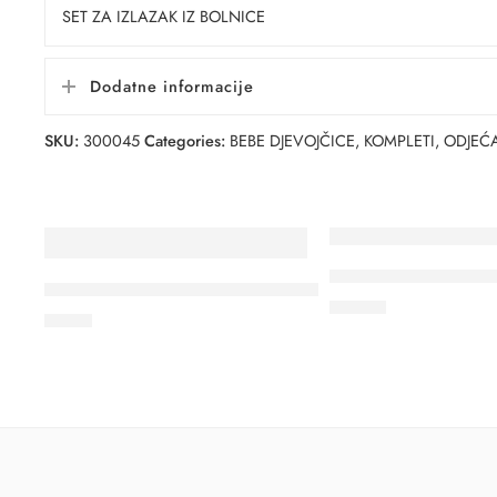
SET ZA IZLAZAK IZ BOLNICE
Dodatne informacije
SKU:
300045
Categories:
BEBE DJEVOJČICE
,
KOMPLETI
,
ODJEĆA
KOMBINEZON BABY
KOMPLET ZA DJEČAKE KRATKI VEL.74 PUAN BABY
27.87
€
7.99
€