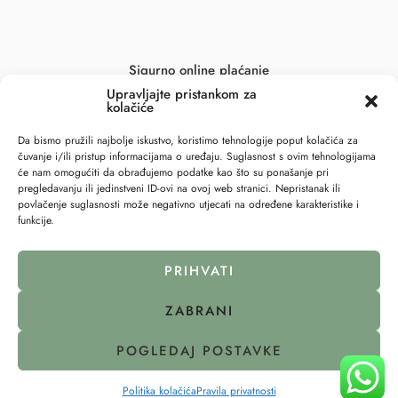
Sigurno online plaćanje
Upravljajte pristankom za
kolačiće
Da bismo pružili najbolje iskustvo, koristimo tehnologije poput kolačića za
čuvanje i/ili pristup informacijama o uređaju. Suglasnost s ovim tehnologijama
će nam omogućiti da obrađujemo podatke kao što su ponašanje pri
pregledavanju ili jedinstveni ID-ovi na ovoj web stranici. Nepristanak ili
povlačenje suglasnosti može negativno utjecati na određene karakteristike i
funkcije.
PRIHVATI
ZABRANI
© 2023 – All Right reserved – 6točka2 !
POGLEDAJ POSTAVKE
Pravila privatnosti
Politika kolačića (EU)
↩
Raskid ugovora
Politika kolačića
Pravila privatnosti