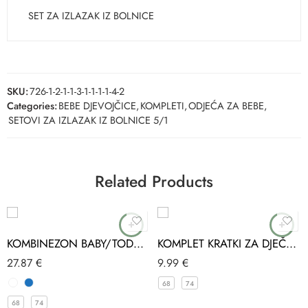
SET ZA IZLAZAK IZ BOLNICE
SKU:
726-1-2-1-1-3-1-1-1-1-4-2
Categories:
BEBE DJEVOJČICE
,
KOMPLETI
,
ODJEĆA ZA BEBE
,
SETOVI ZA IZLAZAK IZ BOLNICE 5/1
Related Products
KOMBINEZON BABY/TODDLER
KOMPLET KRATKI ZA DJEČAKE PAS BEBEZADE
27.87
€
9.99
€
68
74
68
74