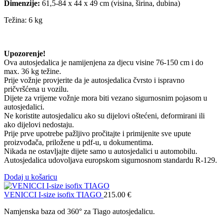
Dimenzije:
61,5-84 x 44 x 49 cm (visina, širina, dubina)
Težina: 6 kg
Upozorenje!
Ova autosjedalica je namijenjena za djecu visine 76-150 cm i do
max. 36 kg težine.
Prije vožnje provjerite da je autosjedalica čvrsto i ispravno
pričvršćena u vozilu.
Dijete za vrijeme vožnje mora biti vezano sigurnosnim pojasom u
autosjedalici.
Ne koristite autosjedalicu ako su dijelovi oštećeni, deformirani ili
ako dijelovi nedostaju.
Prije prve upotrebe pažljivo pročitajte i primijenite sve upute
proizvođača, priložene u pdf-u, u dokumentima.
Nikada ne ostavljajte dijete samo u autosjedalici u automobilu.
Autosjedalica udovoljava europskom sigurnosnom standardu R-129.
Dodaj u košaricu
VENICCI I-size isofix TIAGO
215.00
€
Namjenska baza od 360° za Tiago autosjedalicu.