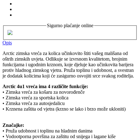
Sigurno plaćanje online
Opis
Arctic zimska vreća za kolica učinkovito štiti vašeg mališana od
oštrih zimskih uvjeta. Odlikuje se izvrsnom kvalitetom, brojnim
funkcijama i ugodnim krznom, koje djeluje kao učinkovita barijera
protiv hladnog zimskog vjetra. Pruža toplinu i udobnost, a svestran
je dodatak kolicima koji će zasigurno osvojiti srce svakog roditelja.
Arctic 4u1 vreća ima 4 različite funkcije:
• Zimska vreća za košaru za novorođenče
• Zimska vreća za sportska kolica
• Zimska vreća za autosjedalicu
• Krznena zaštita od vjetra (krzno se lako i brzo može ukloniti)
Značajke:
• Pruža udobnost i toplinu na hladnim danima
• Vodootporna površina za zaštitu od snijega i lagane kiše