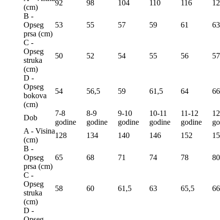
92
98
104
110
116
12
(сm)
B -
Opseg
53
55
57
59
61
63
prsa (сm)
C -
Opseg
50
52
54
55
56
57
struka
(сm)
D -
Opseg
54
56,5
59
61,5
64
66
bokova
(сm)
7-8
8-9
9-10
10-11
11-12
12
Dob
godine
godine
godine
godine
godine
go
A - Visina
128
134
140
146
152
15
(сm)
B -
Opseg
65
68
71
74
78
80
prsa (сm)
C -
Opseg
58
60
61,5
63
65,5
66
struka
(сm)
D -
Opseg