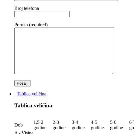
Broj telefona
Poruka (required)
Tablica veličina
Tablica veličina
1,5-2
2-3
3-4
4-5
5-6
6-
Dob
godine
godine
godine
godine
godine
go
A - Visina