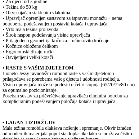
• Za djecu od 3 godine
• Težina do 50 kg
• Okvir ojačan staklenim vlaknima
• Upravljač opremljen sustavom za ispravnu montažu – nema
potrebe za podešavanjem postavki kotača i upravljača
• Vrlo mala težina proizvoda
• Širok raspon podešavanja visine upravljača
• Prilagođena geometrija kočnica – učinkovito kočenje
• Kočnice obložene čelikom
• Ergonomski dizajn ručki
• Osvijetljeni veliki kotači
• RASTE S VAŠIM DJETETOM
Lionelo Jessy ravnotežni romobil raste s vašim djetetom i
prilagođava se potrebama vašeg djeteta i udobnosti roditelja.
Visina upravljača može se podesiti u četiri stupnja (65/70/75/80 cm)
za optimalno pozicioniranje.
Poseban sustav za pričvršćivanje upravljača eliminira potrebu za
kompliciranim podešavanjem položaja kotača i upravljača.
• LAGAN I IZDRŽLJIV
Mala težina romobila olakšava nošenje i spremanje. Okvir izrađen
od modernih materijala poput stakloplastike lako se održava čistim –