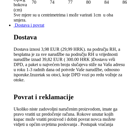
70
74
77
80
84
86
bokova
(сm)
Sve mjere su u centrimetrima
i može varirati 1cm u oba
smjera.
Dostava i povrat
Dostava
Dostava iznosi 3,98 EUR (29,99 HRK). na području RH, a
besplatna je za sve narudžbe na području RH u vrijednosti
narudžbe iznad 39,82 EUR ( 300.00 HRK )Dostavu vrši
DPD, a paket u najvećem broju slučajeva stiže na Vašu adresu
u roku 1-3 radnih dana od potvrde Vaše narudžbe, odnosno
isporuke.Izuzetak su otoci, koje DPD vozi po redu vožnje za
otoke.
Povrat i reklamacije
Ukoliko niste zadovoljni naručenim proizvodom, imate ga
pravo vratiti uz predočenje računa. Rokove unutar kojih
kupac može vratiti proizvod i dobiti povrat novca možete
vidjeti u općim uvjetima poslovanja . Postupak vraćanja