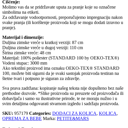
Čišćenje:
Molimo vas da se pridržavate uputa za pranje koje su označene
simbolima na etiketi.
Za održavanje vodootpornosti, preporučujemo impregnaciju nakon
svake pranja (ili korištenje proizvoda koji se mogu dodati izravno u
pranje).
Materijal i dimenzije:
Duljina zimske vreće u kratkoj verziji: 87 cm
Duljina zimske vreće u dugoj verziji: 110 cm
Širina zimske vreće: 48 cm
Materijal: 100% poliester (STANDARD 100 by OEKO-TEX®)
Vodeni stupac: 3000 mm
Ako tekstilni proizvod ima oznaku OEKO-TEX® STANDARD
100, možete biti sigurni da je svaki sastojak proizvoda testiran na
štetne tvari i potpuno je siguran za zdravlje.
Sva prava zadržana: kopiranje našeg teksta nije dopušteno bez naše
prethodne dozvole. *Slike proizvoda su preuzete od proizvođača ili
dobavljača i samo su ilustrativne prirode, te ne moraju nužno i u
svim detaljima odgovarati stvarnom izgledu i sadržaju proizvoda.
SKU:
957179
Categories:
DODACI ZA KOLICA
,
KOLICA
,
OPREMA ZA BEBE
Marka:
PETITE&MARS