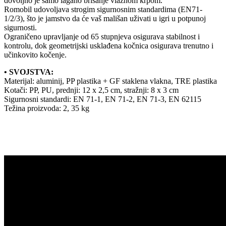
dovoljno je samo lagano brisanje vlažnom krpom.
Romobil udovoljava strogim sigurnosnim standardima (EN71-
1/2/3), što je jamstvo da će vaš mališan uživati u igri u potpunoj
sigurnosti.
Ograničeno upravljanje od 65 stupnjeva osigurava stabilnost i
kontrolu, dok geometrijski usklađena kočnica osigurava trenutno i
učinkovito kočenje.
• SVOJSTVA:
Materijal: aluminij, PP plastika + GF staklena vlakna, TRE plastika
Kotači: PP, PU, prednji: 12 x 2,5 cm, stražnji: 8 x 3 cm
Sigurnosni standardi: EN 71-1, EN 71-2, EN 71-3, EN 62115
Težina proizvoda: 2, 35 kg
-20%
-20%
Limited
Limited