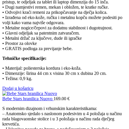
pristup, te odjeljak za tablet ili laptop dimenzija do 15 inča.
• Dugi namjestivi remen, mekan i obložen, te kratke ručke.
• Odvojivi kraći remeni za prikopčavanje na dječja kolica.
• Izrađena od eko-kože, ručku i metalnu kopču možete podesiti po
volji kako vama najviše odgovara.
• Metalne nogice/čepovi za dodatnu stabilnost i dugotrajnost.
• Glavni odjeljak sa patentnim zatvaračem.
• Metalni držač za ključeve, dude ili igračke
• Prostor za olovke
• GRATIS podloga za previjanje bebe.
Tehničke specifikacije:
• Materijal: poliesterska kordura i eko-koža.
• Dimenzije: širina 44 cm x visina 30 cm x dubina 20 cm.
• Težina: 0,9 kg.
Dodaj u košaricu
Bebe Stars hranilica Nuovo
169.00
€
S modernim dizajnom i vrhunskim karakteristikama:
– Anatomsko sjedalo s naslonom podesivim u 4 položaja u načinu
rada blagovaonske stolice i u 3 položaja u načinu rada dječjeg
krevetića.