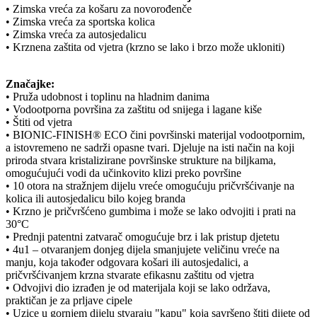
• Zimska vreća za košaru za novorođenče
• Zimska vreća za sportska kolica
• Zimska vreća za autosjedalicu
• Krznena zaštita od vjetra (krzno se lako i brzo može ukloniti)
Značajke:
• Pruža udobnost i toplinu na hladnim danima
• Vodootporna površina za zaštitu od snijega i lagane kiše
• Štiti od vjetra
• BIONIC-FINISH® ECO čini površinski materijal vodootpornim,
a istovremeno ne sadrži opasne tvari. Djeluje na isti način na koji
priroda stvara kristalizirane površinske strukture na biljkama,
omogućujući vodi da učinkovito klizi preko površine
• 10 otora na stražnjem dijelu vreće omogućuju pričvršćivanje na
kolica ili autosjedalicu bilo kojeg branda
• Krzno je pričvršćeno gumbima i može se lako odvojiti i prati na
30°C
• Prednji patentni zatvarač omogućuje brz i lak pristup djetetu
• 4u1 – otvaranjem donjeg dijela smanjujete veličinu vreće na
manju, koja također odgovara košari ili autosjedalici, a
pričvršćivanjem krzna stvarate efikasnu zaštitu od vjetra
• Odvojivi dio izrađen je od materijala koji se lako održava,
praktičan je za prljave cipele
• Uzice u gornjem dijelu stvaraju "kapu" koja savršeno štiti dijete od