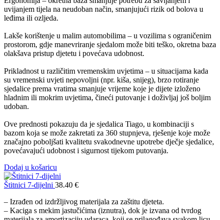
Ergonomija – okretna baza smanjuje potrebu za savijanjem i
uvijanjem tijela na neudoban način, smanjujući rizik od bolova u
leđima ili ozljeda.
Lakše korištenje u malim automobilima – u vozilima s ograničenim
prostorom, gdje manevriranje sjedalom može biti teško, okretna baza
olakšava pristup djetetu i povećava udobnost.
Prikladnost u različitim vremenskim uvjetima – u situacijama kada
su vremenski uvjeti nepovoljni (npr. kiša, snijeg), brzo rotiranje
sjedalice prema vratima smanjuje vrijeme koje je dijete izloženo
hladnim ili mokrim uvjetima, čineći putovanje i doživljaj još boljim
udoban.
Ove prednosti pokazuju da je sjedalica Tiago, u kombinaciji s
bazom koja se može zakretati za 360 stupnjeva, rješenje koje može
značajno poboljšati kvalitetu svakodnevne upotrebe dječje sjedalice,
povećavajući udobnost i sigurnost tijekom putovanja.
Dodaj u košaricu
Štitnici 7-dijelni
38.40
€
– Izrađen od izdržljivog materijala za zaštitu djeteta.
– Kaciga s mekim jastučićima (iznutra), dok je izvana od tvrdog
materijala za amortizaciju udaraca, koji se prilagođava svakom licu,