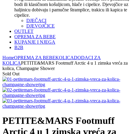
bodi ili klasičnom košuljicom, hlače i cipelice. Djevojčice uz
haljinicu dobivaju i pamučne štramplice, trakicu ili kapica te
cipelice.
DJEČACI
DJEVOJČICE
OUTLET
OPREMA ZA BEBE
KUPANJE I NJEGA
B2B
Home
OPREMA ZA BEBE
KOLICA
DODACI ZA
KOLICA
PETITE&MARS Footmuff Arctic 4 u 1 zimska vreća za
kolica, Champagne Shower
Sold Out
PETITE&MARS Footmuff
Arctic 4 u 1 zimska vreća za