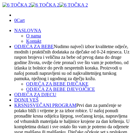
0
Cart
NASLOVNA
O nama
Kontakt
ODJEĆA ZA BEBE
Nudimo najveći izbor kvalitetne odjeće,
modnih i praktičnih dodataka za dječake od 0-24 mjeseca. Uz
raspon brojeva i veličina za bebe od prvog dana do druge
godine života, ovdje ćete pronaći sve što vam je potrebno, od
izlaska iz bolnice do prvih nespretnih koraka. Proizvodi u
našoj ponudi napravljeni su od najkvalitetnijeg turskog
pamuka, nježnog i ugodnog za dječju kožu.
ODJEĆA ZA BEBE DJEČAKE
ODJEĆA ZA BEBE DJEVOJČICE
ODJEĆA ZA DJECU
DONJI VEŠ
KRSNI/SVEČANI PROGRAM
Prvi dan za pamćenje se
polako bliži i vrijeme je za izbor robice. U našoj ponudi
pronađite krsna odijelca lijepog, svečanog kroja, napravljena
od vrhunskih materijala te haljinice krojene za dan krštenja. U
kompletima dolazi i sve ostalo što vam je potreno da odjenete
svog mališana ili mališanku. Dječake očekuje set s prslukom,