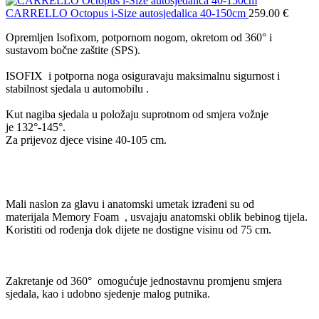
CARRELLO Octopus i-Size autosjedalica 40-150cm
259.00
€
Opremljen Isofixom, potpornom nogom, okretom od 360° i
sustavom bočne zaštite (SPS).
ISOFIX i potporna noga osiguravaju maksimalnu sigurnost i
stabilnost sjedala u automobilu .
Kut nagiba sjedala u položaju suprotnom od smjera vožnje
je 132°-145°.
Za prijevoz djece visine 40-105 cm.
Mali naslon za glavu i anatomski umetak izrađeni su od
materijala Memory Foam , usvajaju anatomski oblik bebinog tijela.
Koristiti od rođenja dok dijete ne dostigne visinu od 75 cm.
Zakretanje od 360° omogućuje jednostavnu promjenu smjera
sjedala, kao i udobno sjedenje malog putnika.