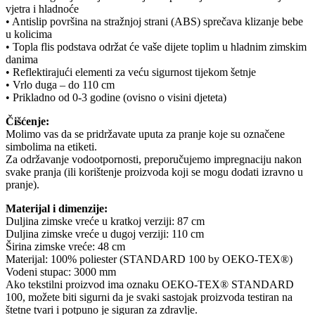
vjetra i hladnoće
• Antislip površina na stražnjoj strani (ABS) sprečava klizanje bebe
u kolicima
• Topla flis podstava održat će vaše dijete toplim u hladnim zimskim
danima
• Reflektirajući elementi za veću sigurnost tijekom šetnje
• Vrlo duga – do 110 cm
• Prikladno od 0-3 godine (ovisno o visini djeteta)
Čišćenje:
Molimo vas da se pridržavate uputa za pranje koje su označene
simbolima na etiketi.
Za održavanje vodootpornosti, preporučujemo impregnaciju nakon
svake pranja (ili korištenje proizvoda koji se mogu dodati izravno u
pranje).
Materijal i dimenzije:
Duljina zimske vreće u kratkoj verziji: 87 cm
Duljina zimske vreće u dugoj verziji: 110 cm
Širina zimske vreće: 48 cm
Materijal: 100% poliester (STANDARD 100 by OEKO-TEX®)
Vodeni stupac: 3000 mm
Ako tekstilni proizvod ima oznaku OEKO-TEX® STANDARD
100, možete biti sigurni da je svaki sastojak proizvoda testiran na
štetne tvari i potpuno je siguran za zdravlje.