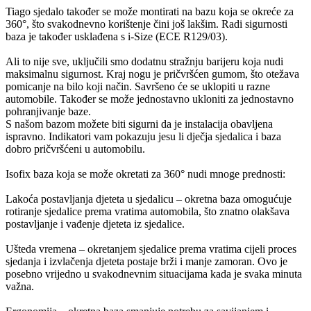
Tiago sjedalo također se može montirati na bazu koja se okreće za
360°, što svakodnevno korištenje čini još lakšim. Radi sigurnosti
baza je također usklađena s i-Size (ECE R129/03).
Ali to nije sve, uključili smo dodatnu stražnju barijeru koja nudi
maksimalnu sigurnost. Kraj nogu je pričvršćen gumom, što otežava
pomicanje na bilo koji način. Savršeno će se uklopiti u razne
automobile. Također se može jednostavno ukloniti za jednostavno
pohranjivanje baze.
S našom bazom možete biti sigurni da je instalacija obavljena
ispravno. Indikatori vam pokazuju jesu li dječja sjedalica i baza
dobro pričvršćeni u automobilu.
Isofix baza koja se može okretati za 360° nudi mnoge prednosti:
Lakoća postavljanja djeteta u sjedalicu – okretna baza omogućuje
rotiranje sjedalice prema vratima automobila, što znatno olakšava
postavljanje i vađenje djeteta iz sjedalice.
Ušteda vremena – okretanjem sjedalice prema vratima cijeli proces
sjedanja i izvlačenja djeteta postaje brži i manje zamoran. Ovo je
posebno vrijedno u svakodnevnim situacijama kada je svaka minuta
važna.