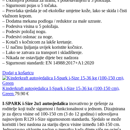
– Uklonjiva posuda za hranu, s podešavanjem u 3 položaja.
– Sigurnosni pojas u 5 točaka.
– Presvlaka sjedala je od ekološke umjetne kože, lako se skida i čisti
vlažnom krpom.
– Dodatna mekana podloga / reduktor za male uzraste.
– Podesiva visina u 5 položaja.
– Podesiv položaj nogu.
– Podesivi oslonac za noge.
– Kotači s kočnicom za lakše kretanje.
– U načinu ljuljanja uvijek koristite kočnice.
– Lako se zatvara za transport i skladištenje.
– Nikada ne ostavljajte dijete bez nadzora
– Sigurnosni standardi: EN 14988:2017+A1:2020
Dodaj u košaricu
Kinderkraft autosjedalica I-Spark i-Size 15-36 kg (100-150 cm),
Green
79.90
€
I-SPARK i-Size 2u1 autosjedalica
inovativno je rješenje za
roditelje koji traže sigurnost i funkcionalnost u jednom. Dizajnirana
je za djecu visine od 100-150 cm (3 do 12 godina) i udovoljava
najnovijem R129 i-Size sigurnosnom standardu. Sjedalo se može
koristiti i bez naslona za stariju djecu visine između 140-150 cm.
Jednostavno uklonite naslon u trenutku kada dijete više ne osjeća