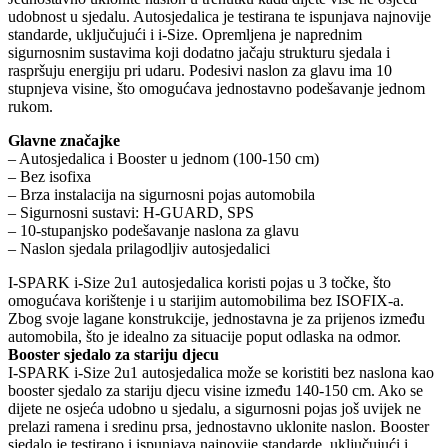
udobnost u sjedalu. Autosjedalica je testirana te ispunjava najnovije
standarde, uključujući i i-Size. Opremljena je naprednim
sigurnosnim sustavima koji dodatno jačaju strukturu sjedala i
raspršuju energiju pri udaru. Podesivi naslon za glavu ima 10
stupnjeva visine, što omogućava jednostavno podešavanje jednom
rukom.
Glavne značajke
– Autosjedalica i Booster u jednom (100-150 cm)
– Bez isofixa
– Brza instalacija na sigurnosni pojas automobila
– Sigurnosni sustavi: H-GUARD, SPS
– 10-stupanjsko podešavanje naslona za glavu
– Naslon sjedala prilagodljiv autosjedalici
I-SPARK i-Size 2u1 autosjedalica koristi pojas u 3 točke, što
omogućava korištenje i u starijim automobilima bez ISOFIX-a.
Zbog svoje lagane konstrukcije, jednostavna je za prijenos između
automobila, što je idealno za situacije poput odlaska na odmor.
Booster sjedalo za stariju djecu
I-SPARK i-Size 2u1 autosjedalica može se koristiti bez naslona kao
booster sjedalo za stariju djecu visine između 140-150 cm. Ako se
dijete ne osjeća udobno u sjedalu, a sigurnosni pojas još uvijek ne
prelazi ramena i sredinu prsa, jednostavno uklonite naslon. Booster
sjedalo je testirano i ispunjava najnovije standarde, uključujući i