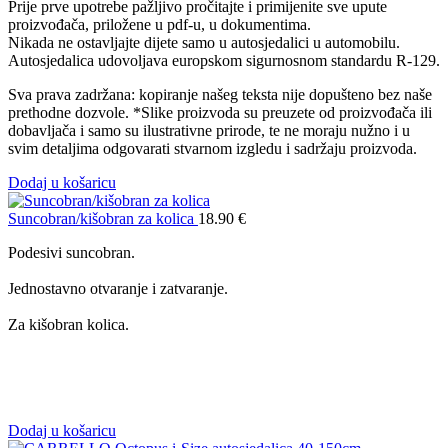
Prije prve upotrebe pažljivo pročitajte i primijenite sve upute
proizvođača, priložene u pdf-u, u dokumentima.
Nikada ne ostavljajte dijete samo u autosjedalici u automobilu.
Autosjedalica udovoljava europskom sigurnosnom standardu R-129.
Sva prava zadržana: kopiranje našeg teksta nije dopušteno bez naše
prethodne dozvole. *Slike proizvoda su preuzete od proizvođača ili
dobavljača i samo su ilustrativne prirode, te ne moraju nužno i u
svim detaljima odgovarati stvarnom izgledu i sadržaju proizvoda.
Dodaj u košaricu
Suncobran/kišobran za kolica
18.90
€
Podesivi suncobran.
Jednostavno otvaranje i zatvaranje.
Za kišobran kolica.
Dodaj u košaricu