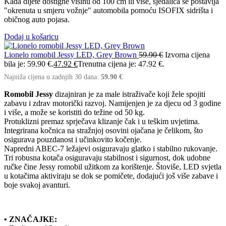
Kada dijete dostigne visinu od 100 cm ili više, sjedalica se postavlja
"okrenuta u smjeru vožnje" automobila pomoću ISOFIX sidrišta i
običnog auto pojasa.
Dodaj u košaricu
Lionelo romobil Jessy LED, Grey Brown
59.90
€
Izvorna cijena
bila je: 59.90 €.
47.92
€
Trenutna cijena je: 47.92 €.
Najniža cijena u zadnjih 30 dana:
59.90
€
Romobil Jessy
dizajniran je za male istraživače koji žele spojiti
zabavu i zdrav motorički razvoj. Namijenjen je za djecu od 3 godine
i više, a može se koristiti do težine od 50 kg.
Protuklizni premaz sprječava klizanje čak i u teškim uvjetima.
Integrirana kočnica na stražnjoj osovini ojačana je čelikom, što
osigurava pouzdanost i učinkovito kočenje.
Napredni ABEC-7 ležajevi osiguravaju glatko i stabilno rukovanje.
Tri robusna kotača osiguravaju stabilnost i sigurnost, dok udobne
ručke čine Jessy romobil užitkom za korištenje. Štoviše, LED svjetla
u kotačima aktiviraju se dok se pomičete, dodajući još više zabave i
boje svakoj avanturi.
• ZNAČAJKE: