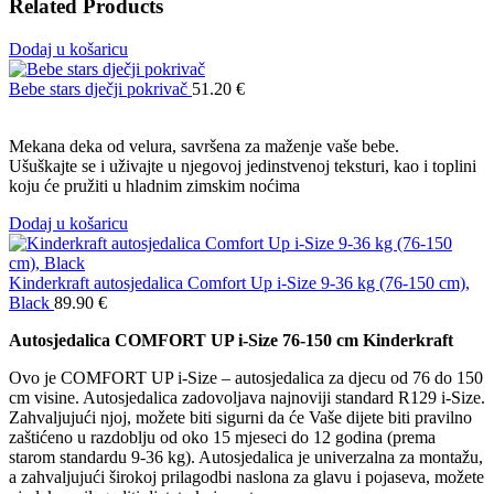
Related Products
Dodaj u košaricu
Bebe stars dječji pokrivač
51.20
€
Mekana deka od velura, savršena za maženje vaše bebe.
Ušuškajte se i uživajte u njegovoj jedinstvenoj teksturi, kao i toplini
koju će pružiti u hladnim zimskim noćima
Dodaj u košaricu
Kinderkraft autosjedalica Comfort Up i-Size 9-36 kg (76-150 cm),
Black
89.90
€
Autosjedalica COMFORT UP i-Size 76-150 cm Kinderkraft
Ovo je COMFORT UP i-Size – autosjedalica za djecu od 76 do 150
cm visine. Autosjedalica zadovoljava najnoviji standard R129 i-Size.
Zahvaljujući njoj, možete biti sigurni da će Vaše dijete biti pravilno
zaštićeno u razdoblju od oko 15 mjeseci do 12 godina (prema
starom standardu 9-36 kg). Autosjedalica je univerzalna za montažu,
a zahvaljujući širokoj prilagodbi naslona za glavu i pojaseva, možete