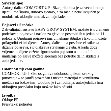
Savršen spoj
Autosjedalica COMFORT UP i-Size prikladna je za veću i manju
djecu. Ima široko, duboko sjedalo, a za manje bebe uključen je
modularni, uklonjiv umetak za najmlađe.
Pojasevi s 5 točaka
Zahvaljujući sustavu EASY GROW SYSTEM, možete istovremeno
podešavati pojaseve i naslon za glavu te postaviti ih u jedan od 11
položaja. Unutarnji pojasevi imaju mekane štitnike i lako ih možete
prilagoditi visini djeteta. Autosjedalica ima posebne elastike za
držanje pojaseva, što olakšava stavljanje djeteta. A kada dođe
vrijeme da dijete vežete sigurnosnim pojasom u automobilu:
unutarnje pojaseve možete spremiti bez potrebe da ih skidate s
autosjedalice.
Udobnost tijekom godina
COMFORT UP i-Size osigurava udobnost tijekom svakog
putovanja – to jamči prozračan i mekan materijal te ventilirana
mrežica na bokovima. Udobno je i za roditelja: autosjedalica ima
uklonjivu presvlaku koju možete lako očistiti.
Izvedba
Oklop: PP
Presvlaka: poliester