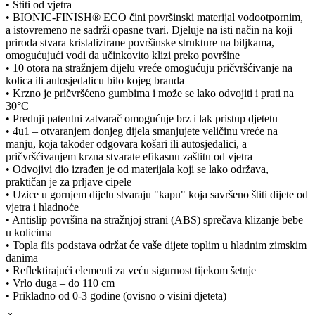
• Štiti od vjetra
• BIONIC-FINISH® ECO čini površinski materijal vodootpornim,
a istovremeno ne sadrži opasne tvari. Djeluje na isti način na koji
priroda stvara kristalizirane površinske strukture na biljkama,
omogućujući vodi da učinkovito klizi preko površine
• 10 otora na stražnjem dijelu vreće omogućuju pričvršćivanje na
kolica ili autosjedalicu bilo kojeg branda
• Krzno je pričvršćeno gumbima i može se lako odvojiti i prati na
30°C
• Prednji patentni zatvarač omogućuje brz i lak pristup djetetu
• 4u1 – otvaranjem donjeg dijela smanjujete veličinu vreće na
manju, koja također odgovara košari ili autosjedalici, a
pričvršćivanjem krzna stvarate efikasnu zaštitu od vjetra
• Odvojivi dio izrađen je od materijala koji se lako održava,
praktičan je za prljave cipele
• Uzice u gornjem dijelu stvaraju "kapu" koja savršeno štiti dijete od
vjetra i hladnoće
• Antislip površina na stražnjoj strani (ABS) sprečava klizanje bebe
u kolicima
• Topla flis podstava održat će vaše dijete toplim u hladnim zimskim
danima
• Reflektirajući elementi za veću sigurnost tijekom šetnje
• Vrlo duga – do 110 cm
• Prikladno od 0-3 godine (ovisno o visini djeteta)