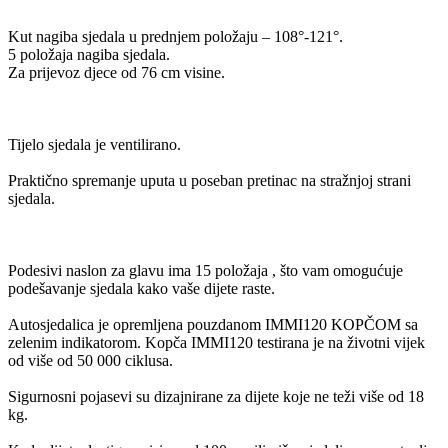
Kut nagiba sjedala u prednjem položaju – 108°-121°.
5 položaja nagiba sjedala.
Za prijevoz djece od 76 cm visine.
Tijelo sjedala je ventilirano.
Praktično spremanje uputa u poseban pretinac na stražnjoj strani
sjedala.
Podesivi naslon za glavu ima 15 položaja , što vam omogućuje
podešavanje sjedala kako vaše dijete raste.
Autosjedalica je opremljena pouzdanom IMMI120 KOPČOM sa
zelenim indikatorom. Kopča IMMI120 testirana je na životni vijek
od više od 50 000 ciklusa.
Sigurnosni pojasevi su dizajnirane za dijete koje ne teži više od 18
kg.