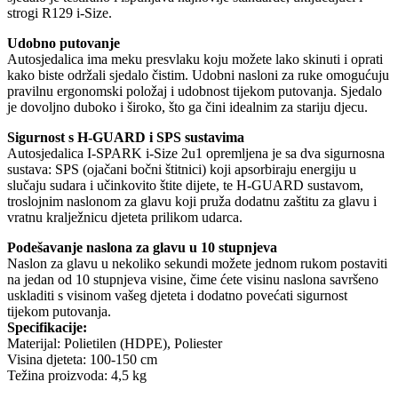
strogi R129 i-Size.
Udobno putovanje
Autosjedalica ima meku presvlaku koju možete lako skinuti i oprati
kako biste održali sjedalo čistim. Udobni nasloni za ruke omogućuju
pravilnu ergonomski položaj i udobnost tijekom putovanja. Sjedalo
je dovoljno duboko i široko, što ga čini idealnim za stariju djecu.
Sigurnost s H-GUARD i SPS sustavima
Autosjedalica I-SPARK i-Size 2u1 opremljena je sa dva sigurnosna
sustava: SPS (ojačani bočni štitnici) koji apsorbiraju energiju u
slučaju sudara i učinkovito štite dijete, te H-GUARD sustavom,
troslojnim naslonom za glavu koji pruža dodatnu zaštitu za glavu i
vratnu kralježnicu djeteta prilikom udarca.
Podešavanje naslona za glavu u 10 stupnjeva
Naslon za glavu u nekoliko sekundi možete jednom rukom postaviti
na jedan od 10 stupnjeva visine, čime ćete visinu naslona savršeno
uskladiti s visinom vašeg djeteta i dodatno povećati sigurnost
tijekom putovanja.
Specifikacije:
Materijal: Polietilen (HDPE), Poliester
Visina djeteta: 100-150 cm
Težina proizvoda: 4,5 kg