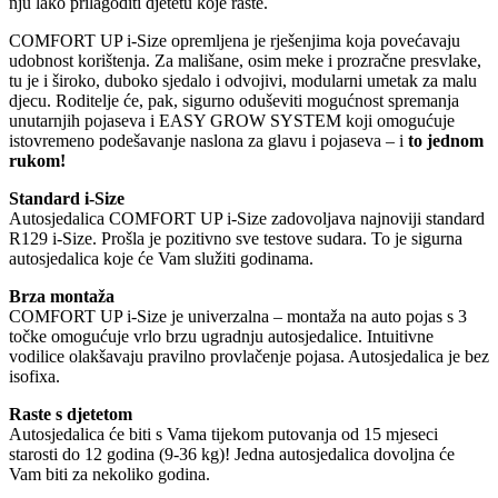
nju lako prilagoditi djetetu koje raste.
COMFORT UP i-Size opremljena je rješenjima koja povećavaju
udobnost korištenja. Za mališane, osim meke i prozračne presvlake,
tu je i široko, duboko sjedalo i odvojivi, modularni umetak za malu
djecu. Roditelje će, pak, sigurno oduševiti mogućnost spremanja
unutarnjih pojaseva i EASY GROW SYSTEM koji omogućuje
istovremeno podešavanje naslona za glavu i pojaseva – i
to jednom
rukom!
Standard i-Size
Autosjedalica COMFORT UP i-Size zadovoljava najnoviji standard
R129 i-Size. Prošla je pozitivno sve testove sudara. To je sigurna
autosjedalica koje će Vam služiti godinama.
Brza montaža
COMFORT UP i-Size je univerzalna – montaža na auto pojas s 3
točke omogućuje vrlo brzu ugradnju autosjedalice. Intuitivne
vodilice olakšavaju pravilno provlačenje pojasa. Autosjedalica je bez
isofixa.
Raste s djetetom
Autosjedalica će biti s Vama tijekom putovanja od 15 mjeseci
starosti do 12 godina (9-36 kg)! Jedna autosjedalica dovoljna će
Vam biti za nekoliko godina.