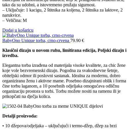
tako da su udobni, a istovremeno pružaju sigurnost.
– Uključuje: 1 kacigu, 2 štitnika za koljena, 2 štitnika za laktove, 2
narukvice.
– Veličina: M
Dodaj u košaricu
BabyOno Unique torba, crno-crvena
79.90
€
Klasični dizajn u novom ruhu, limitirana edicija, Poljski dizajn i
izvedba.
Elegantna torba izrađena od materijala visoke kvalitete, za chic žene
koje vole bezvremenski dizajn. Pogodna za svakodnevne šetnje,
obiteljski odmor ili poslovni sastanak. Idealna za modernu, dobro
organiziranu ženu i aktivne mame. Posebno dizajnirani oblik i forma
čine torbu laganom, a 10 posebnih odjeljaka omogućava odličnu
organizaciju prostora u torbi. Torbu možete nositi na ramenu ili je
prikopčati na dječja kolica.
Detalji proizvoda:
• 10 džepova/odjeljaka – uključujući i termo-džep, džep za brzi