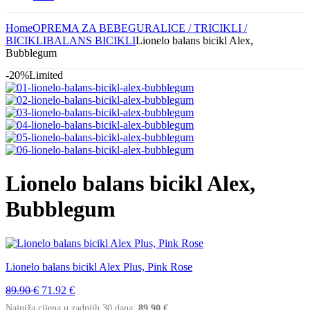
Home
OPREMA ZA BEBE
GURALICE / TRICIKLI /
BICIKLI
BALANS BICIKLI
Lionelo balans bicikl Alex,
Bubblegum
-20%
Limited
Lionelo balans bicikl Alex,
Bubblegum
Lionelo balans bicikl Alex Plus, Pink Rose
Izvorna
Trenutna
89.90
€
71.92
€
cijena
cijena
Najniža cijena u zadnjih 30 dana:
89.90
€