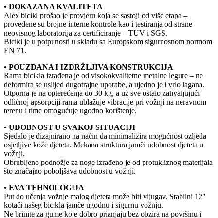
• DOKAZANA KVALITETA
Alex bicikl prošao je provjeru koja se sastoji od više etapa –
provedene su brojne interne kontrole kao i testiranja od strane
neovisnog laboratorija za certificiranje – TUV i SGS.
Bicikl je u potpunosti u skladu sa Europskom sigurnosnom normom
EN 71.
• POUZDANA I IZDRŽLJIVA KONSTRUKCIJA
Rama bicikla izrađena je od visokokvalitetne metalne legure – ne
deformira se uslijed dugotrajne uporabe, a ujedno je i vrlo lagana.
Otporna je na opterećenja do 30 kg, a uz sve ostalo zahvaljujući
odličnoj apsorpciji rama ublažuje vibracije pri vožnji na neravnom
terenu i time omogućuje ugodno korištenje.
• UDOBNOST U SVAKOJ SITUACIJI
Sjedalo je dizajnirano na način da minimalizira mogućnost ozljeda
osjetljive kože djeteta. Mekana struktura jamči udobnost djeteta u
vožnji.
Obrubljeno podnožje za noge izrađeno je od protukliznog materijala
što značajno poboljšava udobnost u vožnji.
• EVA TEHNOLOGIJA
Put do učenja vožnje malog djeteta može biti vijugav. Stabilni 12″
kotači našeg bicikla jamče ugodnu i sigurnu vožnju.
Ne brinite za gume koje dobro prianjaju bez obzira na površinu i