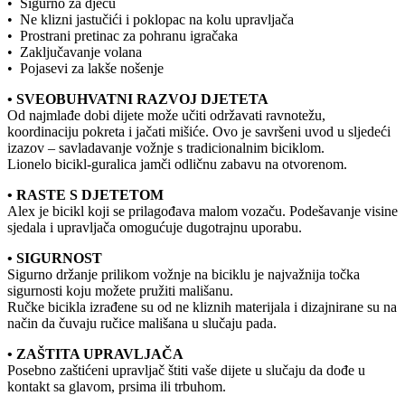
• Sigurno za djecu
• Ne klizni jastučići i poklopac na kolu upravljača
• Prostrani pretinac za pohranu igračaka
• Zaključavanje volana
• Pojasevi za lakše nošenje
• SVEOBUHVATNI RAZVOJ DJETETA
Od najmlađe dobi dijete može učiti održavati ravnotežu,
koordinaciju pokreta i jačati mišiće. Ovo je savršeni uvod u sljedeći
izazov – savladavanje vožnje s tradicionalnim biciklom.
Lionelo bicikl-guralica jamči odličnu zabavu na otvorenom.
• RASTE S DJETETOM
Alex je bicikl koji se prilagođava malom vozaču. Podešavanje visine
sjedala i upravljača omogućuje dugotrajnu uporabu.
• SIGURNOST
Sigurno držanje prilikom vožnje na biciklu je najvažnija točka
sigurnosti koju možete pružiti mališanu.
Ručke bicikla izrađene su od ne kliznih materijala i dizajnirane su na
način da čuvaju ručice mališana u slučaju pada.
• ZAŠTITA UPRAVLJAČA
Posebno zaštićeni upravljač štiti vaše dijete u slučaju da dođe u
kontakt sa glavom, prsima ili trbuhom.