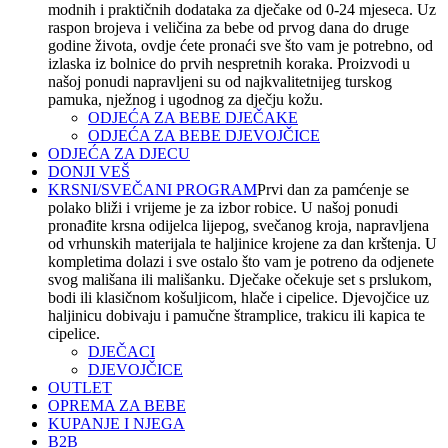
modnih i praktičnih dodataka za dječake od 0-24 mjeseca. Uz
raspon brojeva i veličina za bebe od prvog dana do druge
godine života, ovdje ćete pronaći sve što vam je potrebno, od
izlaska iz bolnice do prvih nespretnih koraka. Proizvodi u
našoj ponudi napravljeni su od najkvalitetnijeg turskog
pamuka, nježnog i ugodnog za dječju kožu.
ODJEĆA ZA BEBE DJEČAKE
ODJEĆA ZA BEBE DJEVOJČICE
ODJEĆA ZA DJECU
DONJI VEŠ
KRSNI/SVEČANI PROGRAM
Prvi dan za pamćenje se
polako bliži i vrijeme je za izbor robice. U našoj ponudi
pronađite krsna odijelca lijepog, svečanog kroja, napravljena
od vrhunskih materijala te haljinice krojene za dan krštenja. U
kompletima dolazi i sve ostalo što vam je potreno da odjenete
svog mališana ili mališanku. Dječake očekuje set s prslukom,
bodi ili klasičnom košuljicom, hlače i cipelice. Djevojčice uz
haljinicu dobivaju i pamučne štramplice, trakicu ili kapica te
cipelice.
DJEČACI
DJEVOJČICE
OUTLET
OPREMA ZA BEBE
KUPANJE I NJEGA
B2B