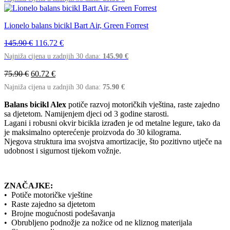
bila
je:
je:
71.92 €.
89.90 €.
Lionelo balans bicikl Bart Air, Green Forrest
Izvorna
Trenutna
145.90
€
116.72
€
cijena
cijena
Najniža cijena u zadnjih 30 dana:
145.90
€
bila
je:
je:
116.72 €.
Izvorna
Trenutna
75.90
€
60.72
€
145.90 €.
cijena
cijena
Najniža cijena u zadnjih 30 dana:
75.90
€
bila
je:
je:
60.72 €.
Balans bicikl Alex
potiče razvoj motoričkih vještina, raste zajedno
75.90 €.
sa djetetom. Namijenjem djeci od 3 godine starosti.
Lagani i robusni okvir bicikla izrađen je od metalne legure, tako da
je maksimalno opterećenje proizvoda do 30 kilograma.
Njegova struktura ima svojstva amortizacije, što pozitivno utječe na
udobnost i sigurnost tijekom vožnje.
ZNAČAJKE:
• Potiče motoričke vještine
• Raste zajedno sa djetetom
• Brojne mogućnosti podešavanja
• Obrubljeno podnožje za nožice od ne kliznog materijala