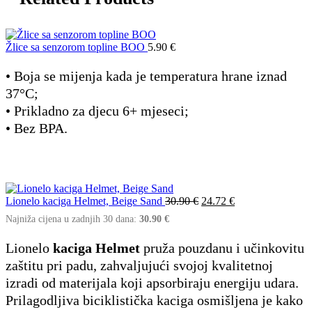
Žlice sa senzorom topline BOO
5.90
€
• Boja se mijenja kada je temperatura hrane iznad
37°C;
• Prikladno za djecu 6+ mjeseci;
• Bez BPA.
Izvorna
Trenutna
Lionelo kaciga Helmet, Beige Sand
30.90
€
24.72
€
cijena
cijena
Najniža cijena u zadnjih 30 dana:
30.90
€
bila
je:
je:
24.72 €.
Lionelo
kaciga Helmet
pruža pouzdanu i učinkovitu
30.90 €.
zaštitu pri padu, zahvaljujući svojoj kvalitetnoj
izradi od materijala koji apsorbiraju energiju udara.
Prilagodljiva biciklistička kaciga osmišljena je kako