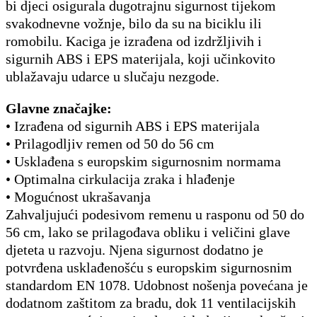
bi djeci osigurala dugotrajnu sigurnost tijekom
svakodnevne vožnje, bilo da su na biciklu ili
romobilu. Kaciga je izrađena od izdržljivih i
sigurnih ABS i EPS materijala, koji učinkovito
ublažavaju udarce u slučaju nezgode.
Glavne značajke:
• Izrađena od sigurnih ABS i EPS materijala
• Prilagodljiv remen od 50 do 56 cm
• Usklađena s europskim sigurnosnim normama
• Optimalna cirkulacija zraka i hlađenje
• Mogućnost ukrašavanja
Zahvaljujući podesivom remenu u rasponu od 50 do
56 cm, lako se prilagođava obliku i veličini glave
djeteta u razvoju. Njena sigurnost dodatno je
potvrđena usklađenošću s europskim sigurnosnim
standardom EN 1078. Udobnost nošenja povećana je
dodatnom zaštitom za bradu, dok 11 ventilacijskih