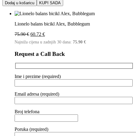
Dodaj u košaricu
KUPI SADA
Lionelo balans bicikl Alex, Bubblegum
Izvorna
Trenutna
75.90
€
60.72
€
cijena
cijena
Najniža cijena u zadnjih 30 dana:
75.90
€
bila
je:
je:
60.72 €.
Request a Call Back
75.90 €.
Ime i prezime (required)
Email adresa (required)
Broj telefona
Poruka (required)