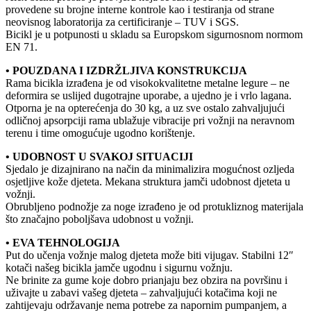
provedene su brojne interne kontrole kao i testiranja od strane
neovisnog laboratorija za certificiranje – TUV i SGS.
Bicikl je u potpunosti u skladu sa Europskom sigurnosnom normom
EN 71.
• POUZDANA I IZDRŽLJIVA KONSTRUKCIJA
Rama bicikla izrađena je od visokokvalitetne metalne legure – ne
deformira se uslijed dugotrajne uporabe, a ujedno je i vrlo lagana.
Otporna je na opterećenja do 30 kg, a uz sve ostalo zahvaljujući
odličnoj apsorpciji rama ublažuje vibracije pri vožnji na neravnom
terenu i time omogućuje ugodno korištenje.
• UDOBNOST U SVAKOJ SITUACIJI
Sjedalo je dizajnirano na način da minimalizira mogućnost ozljeda
osjetljive kože djeteta. Mekana struktura jamči udobnost djeteta u
vožnji.
Obrubljeno podnožje za noge izrađeno je od protukliznog materijala
što značajno poboljšava udobnost u vožnji.
• EVA TEHNOLOGIJA
Put do učenja vožnje malog djeteta može biti vijugav. Stabilni 12″
kotači našeg bicikla jamče ugodnu i sigurnu vožnju.
Ne brinite za gume koje dobro prianjaju bez obzira na površinu i
uživajte u zabavi vašeg djeteta – zahvaljujući kotačima koji ne
zahtijevaju održavanje nema potrebe za napornim pumpanjem, a