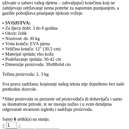
uživajte u zabavi vašeg djeteta – zahvaljujući kotačima koji ne
zahtijevaju održavanje nema potrebe za napornim pumpanjem, a
gazište poboljšava prianjanje tijekom vožnje.
• SVOJSTVA:
•
Za djecu dobi: 3 do 6 godina
•
Okvir: čelik
•
Nosivost: do 30 kg
•
Vrsta kotača: EVA pjena
•
Veličina kotača: 12″ (30,5 cm)
•
Materijal sjedala: eko koža
•
Podešavanje sjedala: 30-42 cm
•
Dimenzije proizvoda: 39x88x64 cm
Težina proizvoda: 3, 3 kg
Sva prava zadržana: kopiranje našeg teksta nije dopušteno bez naše
prethodne dozvole.
*Slike proizvoda su preuzete od proizvođača ili dobavljača i samo
su ilustrativne prirode, te ne moraju nužno i u svim detaljima
odgovarati stvarnom izgledu i sadržaju proizvoda.
Samo
6
artikl(a) na stanju.
Količina
+
−