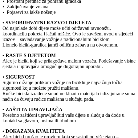
• Prostrani pretinac za pohranu igračaka
• Zaključavanje volana
• Pojasevi za lakše nošenje
• SVEOBUHVATNI RAZVOJ DJETETA
Od najmlađe dobi dijete može učiti održavati ravnotežu,
koordinaciju pokreta i jačati mišiće. Ovo je savršeni uvod u sljedeći
izazov – savladavanje vožnje s tradicionalnim biciklom.
Lionelo bicikl-guralica jamči odličnu zabavu na otvorenom.
• RASTE S DJETETOM
Alex je bicikl koji se prilagođava malom vozaču. Podešavanje visine
sjedala i upravljača omogućuje dugotrajnu uporabu.
• SIGURNOST
Sigurno držanje prilikom vožnje na biciklu je najvažnija točka
sigurnosti koju možete pružiti mališanu.
Ručke bicikla izrađene su od ne kliznih materijala i dizajnirane su na
način da čuvaju ručice mališana u slučaju pada.
• ZAŠTITA UPRAVLJAČA
Posebno zaštićeni upravljač štiti vaše dijete u slučaju da dođe u
kontakt sa glavom, prsima ili trbuhom.
• DOKAZANA KVALITETA
Alex bicikl prošao je provjeru koja se sastoji od više etapa –