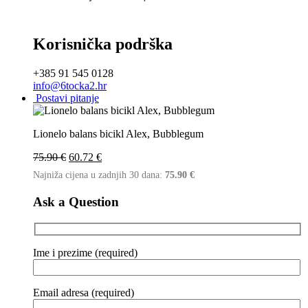
Korisnička podrška
+385 91 545 0128
info@6tocka2.hr
Postavi pitanje
Lionelo balans bicikl Alex, Bubblegum
Izvorna
Trenutna
75.90
€
60.72
€
cijena
cijena
Najniža cijena u zadnjih 30 dana:
75.90
€
bila
je:
je:
60.72 €.
Ask a Question
75.90 €.
Ime i prezime (required)
Email adresa (required)