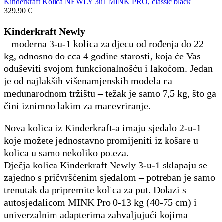
Kinderkraft Kolica NEWLY 3u1 MINK PRO, classic black
329.90
€
Kinderkraft Newly
– moderna 3-u-1 kolica za djecu od rođenja do 22
kg, odnosno do cca 4 godine starosti, koja će Vas
oduševiti svojom funkcionalnošću i lakoćom. Jedan
je od najlakših višenamjenskih modela na
međunarodnom tržištu – težak je samo 7,5 kg, što ga
čini iznimno lakim za manevriranje.
Nova kolica iz Kinderkraft-a imaju sjedalo 2-u-1
koje možete jednostavno promijeniti iz košare u
kolica u samo nekoliko poteza.
Dječja kolica Kinderkraft Newly 3-u-1 sklapaju se
zajedno s pričvršćenim sjedalom – potreban je samo
trenutak da pripremite kolica za put. Dolazi s
autosjedalicom MINK Pro 0-13 kg (40-75 cm) i
univerzalnim adapterima zahvaljujući kojima