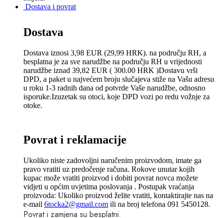
Dostava i povrat
Dostava
Dostava iznosi 3,98 EUR (29,99 HRK). na području RH, a
besplatna je za sve narudžbe na području RH u vrijednosti
narudžbe iznad 39,82 EUR ( 300.00 HRK )Dostavu vrši
DPD, a paket u najvećem broju slučajeva stiže na Vašu adresu
u roku 1-3 radnih dana od potvrde Vaše narudžbe, odnosno
isporuke.Izuzetak su otoci, koje DPD vozi po redu vožnje za
otoke.
Povrat i reklamacije
Ukoliko niste zadovoljni naručenim proizvodom, imate ga
pravo vratiti uz predočenje računa. Rokove unutar kojih
kupac može vratiti proizvod i dobiti povrat novca možete
vidjeti u općim uvjetima poslovanja . Postupak vraćanja
proizvoda: Ukoliko proizvod želite vratiti, kontaktirajte nas na
e-mail
6tocka2@gmail.com
ili na broj telefona 091 5450128.
Povrat i zamjena su besplatni.