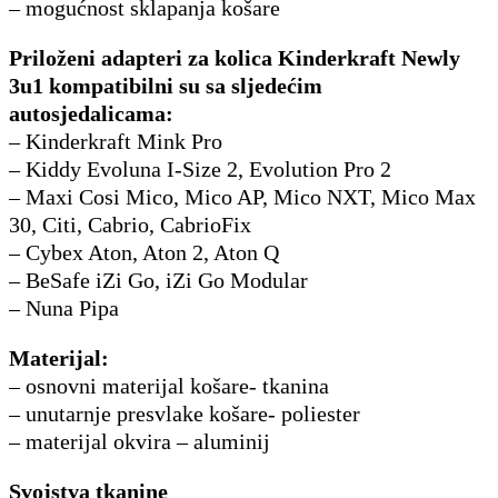
– mogućnost sklapanja košare
Priloženi adapteri za kolica Kinderkraft Newly
3u1 kompatibilni su sa sljedećim
autosjedalicama:
– Kinderkraft Mink Pro
– Kiddy Evoluna I-Size 2, Evolution Pro 2
– Maxi Cosi Mico, Mico AP, Mico NXT, Mico Max
30, Citi, Cabrio, CabrioFix
– Cybex Aton, Aton 2, Aton Q
– BeSafe iZi Go, iZi Go Modular
– Nuna Pipa
Materijal:
– osnovni materijal košare- tkanina
– unutarnje presvlake košare- poliester
– materijal okvira – aluminij
Svojstva tkanine