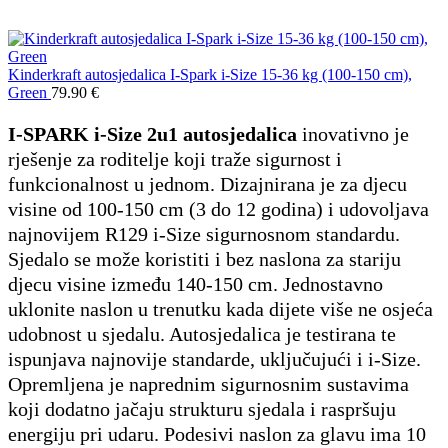
Kinderkraft autosjedalica I-Spark i-Size 15-36 kg (100-150 cm),
Green
79.90
€
I-SPARK i-Size 2u1 autosjedalica
inovativno je
rješenje za roditelje koji traže sigurnost i
funkcionalnost u jednom. Dizajnirana je za djecu
visine od 100-150 cm (3 do 12 godina) i udovoljava
najnovijem R129 i-Size sigurnosnom standardu.
Sjedalo se može koristiti i bez naslona za stariju
djecu visine između 140-150 cm. Jednostavno
uklonite naslon u trenutku kada dijete više ne osjeća
udobnost u sjedalu. Autosjedalica je testirana te
ispunjava najnovije standarde, uključujući i i-Size.
Opremljena je naprednim sigurnosnim sustavima
koji dodatno jačaju strukturu sjedala i raspršuju
energiju pri udaru. Podesivi naslon za glavu ima 10