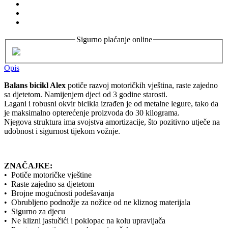
Sigurno plaćanje online
Opis
Balans bicikl Alex
potiče razvoj motoričkih vještina, raste zajedno
sa djetetom. Namijenjem djeci od 3 godine starosti.
Lagani i robusni okvir bicikla izrađen je od metalne legure, tako da
je maksimalno opterećenje proizvoda do 30 kilograma.
Njegova struktura ima svojstva amortizacije, što pozitivno utječe na
udobnost i sigurnost tijekom vožnje.
ZNAČAJKE:
• Potiče motoričke vještine
• Raste zajedno sa djetetom
• Brojne mogućnosti podešavanja
• Obrubljeno podnožje za nožice od ne kliznog materijala
• Sigurno za djecu
• Ne klizni jastučići i poklopac na kolu upravljača