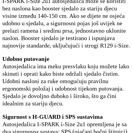
I-SPARK i-Size 2u1 autosjedalica može se koristiti
bez naslona kao booster sjedalo za stariju djecu
visine između 140-150 cm. Ako se dijete ne osjeća
udobno u sjedalu, a sigurnosni pojas još uvijek ne
prelazi ramena i sredinu prsa, jednostavno uklonite
naslon. Booster sjedalo je testirano i ispunjava
najnovije standarde, uključujući i strogi R129 i-Size.
Udobno putovanje
Autosjedalica ima meku presvlaku koju možete lako
skinuti i oprati kako biste održali sjedalo čistim.
Udobni nasloni za ruke omogućuju pravilnu
ergonomski položaj i udobnost tijekom putovanja.
Sjedalo je dovoljno duboko i široko, što ga čini
idealnim za stariju djecu.
Sigurnost s H-GUARD i SPS sustavima
Autosjedalica I-SPARK i-Size 2u1 opremljena je sa
dva sigurnosna sustava: SPS (ojačani bočni štitnici)