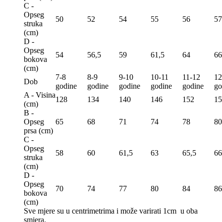
C -
Opseg
50
52
54
55
56
57
struka
(сm)
D -
Opseg
54
56,5
59
61,5
64
66
bokova
(сm)
7-8
8-9
9-10
10-11
11-12
12
Dob
godine
godine
godine
godine
godine
go
A - Visina
128
134
140
146
152
15
(сm)
B -
Opseg
65
68
71
74
78
80
prsa (сm)
C -
Opseg
58
60
61,5
63
65,5
66
struka
(сm)
D -
Opseg
70
74
77
80
84
86
bokova
(сm)
Sve mjere su u centrimetrima
i može varirati 1cm u oba
smjera.