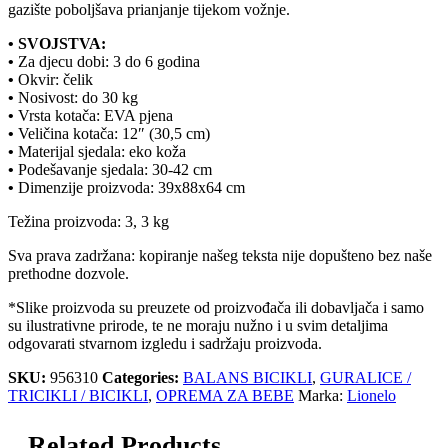
gazište poboljšava prianjanje tijekom vožnje.
• SVOJSTVA:
•
Za djecu dobi: 3 do 6 godina
•
Okvir: čelik
•
Nosivost: do 30 kg
•
Vrsta kotača: EVA pjena
•
Veličina kotača: 12″ (30,5 cm)
•
Materijal sjedala: eko koža
•
Podešavanje sjedala: 30-42 cm
•
Dimenzije proizvoda: 39x88x64 cm
Težina proizvoda: 3, 3 kg
Sva prava zadržana: kopiranje našeg teksta nije dopušteno bez naše
prethodne dozvole.
*Slike proizvoda su preuzete od proizvođača ili dobavljača i samo
su ilustrativne prirode, te ne moraju nužno i u svim detaljima
odgovarati stvarnom izgledu i sadržaju proizvoda.
SKU:
956310
Categories:
BALANS BICIKLI
,
GURALICE /
TRICIKLI / BICIKLI
,
OPREMA ZA BEBE
Marka:
Lionelo
Related Products