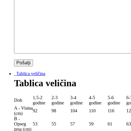
Tablica veličina
Tablica veličina
1,5-2
2-3
3-4
4-5
5-6
6-
Dob
godine
godine
godine
godine
godine
go
A - Visina
92
98
104
110
116
12
(сm)
B -
Opseg
53
55
57
59
61
63
prsa (сm)