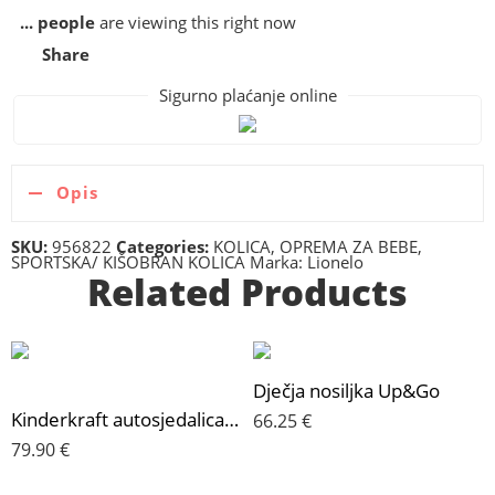
...
people
are viewing this right now
Share
Sigurno plaćanje online
Opis
SKU:
956822
Categories:
KOLICA
,
OPREMA ZA BEBE
,
SPORTSKA/ KIŠOBRAN KOLICA
Marka:
Lionelo
Related Products
Dječja nosiljka Up&Go
Kinderkraft autosjedalica I-Spark i-Size 15-36 kg (100-150 cm), Green
66.25
€
79.90
€