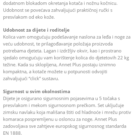
dodatnom blokadom okretanja kotača i nožnu kočnicu.
Udobnost se povećava zahvaljujući praktičnoj ručki s
presvlakom od eko kože.
Udobnost za dijete i roditelje
Kolica vam omogućuju podešavanje naslona za leđa i noge za
veću udobnost, te prilagođavanje položaja proizvoda
potrebama djeteta. Lagan i izdržljiv okvir, kao i prostrano
sjedalo omogućuju vam korištenje kolica do djetetovih 22 kg
težine. Kada su sklopljena, Annet Plus postaju iznimno
kompaktna, a kotače možete u potpunosti odvojiti
zahvaljujući “click” sustavu.
Sigurnost u svim okolnostima
Dijete je osigurano sigurnosnim pojasevima u 5 točaka s
presvlakom i mekom sigurnosnom prečkom. Set uključuje
zimsku navlaku koja mališana štiti od hladnoće i mrežu protiv
komaraca pospremljenu u osloncu za noge. Annet Plus
zadovoljava sve zahtjeve europskog sigurnosnog standarda
EN 1888.