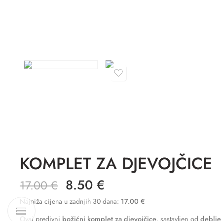
KOMPLET ZA DJEVOJČICE
8.50
€
17.00
€
Najniža cijena u zadnjih 30 dana:
17.00
€
Ovaj predivni
božićni komplet za djevojčice
, sastavljen od
deblje