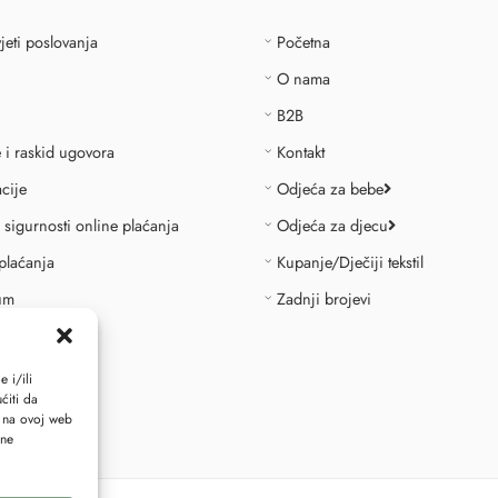
jeti poslovanja
Početna
O nama
B2B
e i raskid ugovora
Kontakt
cije
Odjeća za bebe
o sigurnosti online plaćanja
Odjeća za djecu
plaćanja
Kupanje/Dječiji tekstil
um
Zadnji brojevi
id ugovora
 i/ili
ćiti da
i na ovoj web
ene