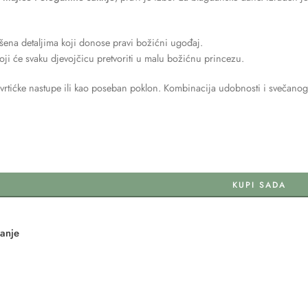
šena detaljima koji donose pravi božićni ugođaj.
koji će svaku djevojčicu pretvoriti u malu božićnu princezu.
a, vrtićke nastupe ili kao poseban poklon. Kombinacija udobnosti i svečan
KUPI SADA
tanje