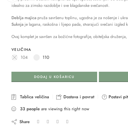
idealno za zimsko razdoblje i sve blagdanske svečanosti.
Deblja majica
pruža savršenu toplinu, ugodna je za nošenje i ukra
Suknja
je lagana, raskošna i lijepo pada, stvarajući svečani izgled 
Ovaj komplet je savršen za božićne fotografije, obiteljska druženj
VELIČINA
104
110
DODAJ U KOŠARICU
Tablica veličina
Dostava i povrat
Postavi pi
33
people
are viewing this right now
Share