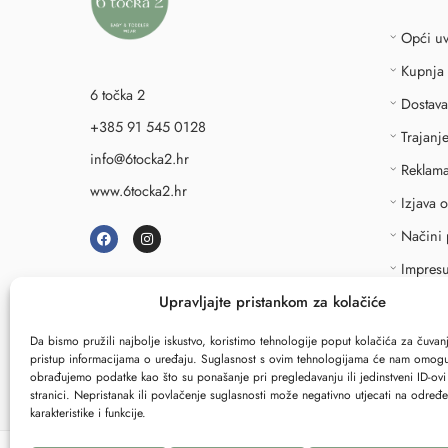
Opći uv
Kupnja
6 točka 2
Dostava
+385 91 545 0128
Trajanj
info@6tocka2.hr
Reklama
www.6tocka2.hr
Izjava 
Načini 
Impres
Upravljajte pristankom za kolačiće
↩
Rask
Da bismo pružili najbolje iskustvo, koristimo tehnologije poput kolačića za čuvanje
pristup informacijama o uređaju. Suglasnost s ovim tehnologijama će nam omogu
obrađujemo podatke kao što su ponašanje pri pregledavanju ili jedinstveni ID-ov
stranici. Nepristanak ili povlačenje suglasnosti može negativno utjecati na određ
karakteristike i funkcije.