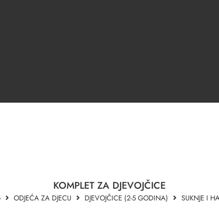
ODJEĆA ZA DJECU
DONJI VEŠ
KRSNI/SVEČANI PROGRAM
DJEČACI
DJEVOJČICE
OUTLET
OPREMA ZA BEBE
KUPANJE I NJEGA
B2B
KOMPLET ZA DJEVOJČICE
e
ODJEĆA ZA DJECU
DJEVOJČICE (2-5 GODINA)
SUKNJE I HA