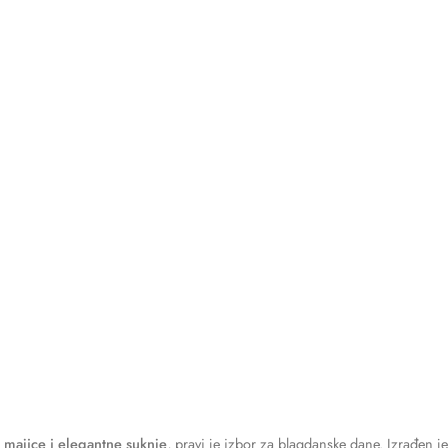
 majice i elegantne suknje
, pravi je izbor za blagdanske dane. Izrađen je