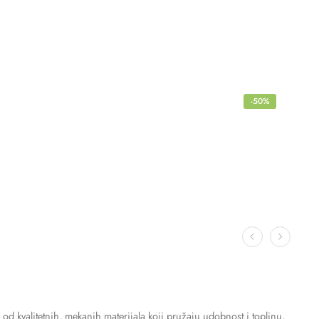
-50%
 od kvalitetnih, mekanih materijala koji pružaju udobnost i toplinu,