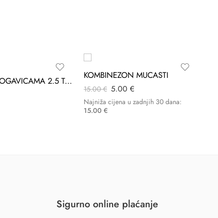
-67%
KOMBINEZON MUCASTI
VREĆA S NOGAVICAMA 2.5 TOG UNISEX SIVA MAČKA
5.00
€
15.00
€
4
Najniža cijena u zadnjih 30 dana:
15.00
€
Sigurno online plaćanje