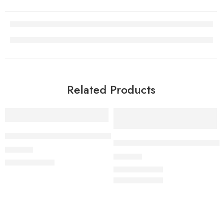
Related Products
VREĆA S NOGAVICAMA 2.5 TOG UNISEX SIVA MAČKA
VREĆA ZA SPAVANJE S NOGA
33.00
€
38.00
€