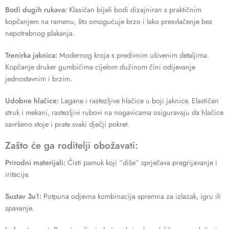
Bodi dugih rukava:
Klasičan bijeli bodi dizajniran s praktičnim
kopčanjem na ramenu, što omogućuje brzo i lako presvlačenje bez
nepotrebnog plakanja.
Trenirka jaknica:
Modernog kroja s predivnim ušivenim detaljima.
Kopčanje druker gumbićima cijelom dužinom čini odijevanje
jednostavnim i brzim.
Udobne hlačice:
Lagane i rastezljive hlačice u boji jaknice. Elastičan
struk i mekani, rastezljivi rubovi na nogavicama osiguravaju da hlačice
savršeno stoje i prate svaki dječji pokret.
Zašto će ga roditelji obožavati:
Prirodni materijali:
Čisti pamuk koji “diše” sprječava pregrijavanje i
iritacije.
Sustav 3u1:
Potpuna odjevna kombinacija spremna za izlazak, igru ili
spavanje.