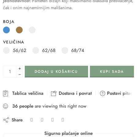
Jednostavnost:
Pametan dizajn koji maksimalno olakšava presvlačenje,
čak i onim najnemirnijim mališanima.
BOJA
VELIČINA
56/62
62/68
68/74
+
DODAJ U KOŠARICU
KUPI SADA
−
Tablica veličina
Dostava i povrat
Postavi pitanje
36
people
are viewing this right now
Share
Sigurno plaćanje online