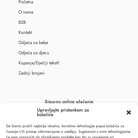
Početna
O nama
B2B
Kontakt
Odjeća za bebe
Odjeća za djecu
Kupanje/Dječiji tekstil
Zadnji brojevi
Sigurno online plaćanje
Upravljajte pristankom za
kolačiće
Da bismo pružili najbolje iskustvo, koristimo tehnologije poput kolačića za
čuvanje i/ili pristup informacijama o uređaju. Suglasnost s ovim tehnologijama
će nam omogućiti da obrađujemo podatke kao što su ponašanje pri