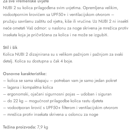
Za sve vremenske uvjete
NUBI 2 su kolica prilagođena svim uvjetima. Opremljena velikim,
vodootpornim krovićem sa UPF50+ i ventilacijskom otvorom –
pružaju savršenu zaštitu od vjetra, kiše ili vrućine. Uz NUBI 2 ni insekti
neće ometati Vaš odmor: u naslonu za noge skrivena je mrežica protiv
insekata koja je pričvršćena za kolica i ne može se izgubiti.
Stil i šik
Kolica NUBI 2 dizajnirana su s velikom pažnjom i pažnjom za svaki
detalj. Kolica su dostupna u čak 4 boje.
Osnovne karakteristike:
– kolica se sama sklapaju – potreban vam je samo jedan pokret
– lagana i kompaktna kolica
– ergonomski, ojačani sigurnosni pojas – udoban i siguran
– do 22 kg – mogućnost prilagodbe kolica rastu djeteta
– vodootporan krović s UPF50+ filterom i ventilacijskim otvorom
– mrežica protiv insekata skrivena u osloncu za noge
Težina proizvoda:
7,9 kg