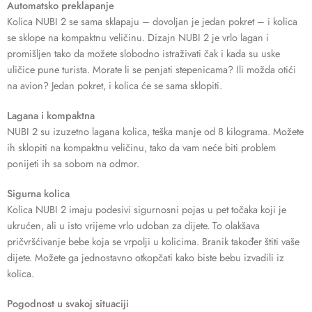
Automatsko preklapanje
Kolica NUBI 2 se sama sklapaju – dovoljan je jedan pokret – i kolica
se sklope na kompaktnu veličinu. Dizajn NUBI 2 je vrlo lagan i
promišljen tako da možete slobodno istraživati čak i kada su uske
uličice pune turista. Morate li se penjati stepenicama? Ili možda otići
na avion? Jedan pokret, i kolica će se sama sklopiti.
Lagana i kompaktna
NUBI 2 su izuzetno lagana kolica, teška manje od 8 kilograma. Možete
ih sklopiti na kompaktnu veličinu, tako da vam neće biti problem
ponijeti ih sa sobom na odmor.
Sigurna kolica
Kolica NUBI 2 imaju podesivi sigurnosni pojas u pet točaka koji je
ukrućen, ali u isto vrijeme vrlo udoban za dijete. To olakšava
pričvršćivanje bebe koja se vrpolji u kolicima. Branik također štiti vaše
dijete. Možete ga jednostavno otkopčati kako biste bebu izvadili iz
kolica.
Pogodnost u svakoj situaciji