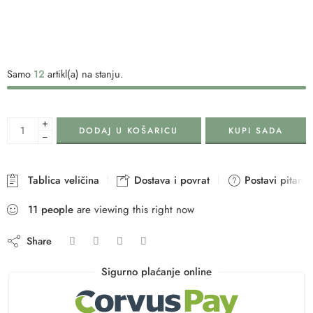
Samo
12
artikl(a) na stanju.
+
DODAJ U KOŠARICU
KUPI SADA
−
Tablica veličina
Dostava i povrat
Postavi pitanje
15
people
are viewing this right now
Share
Sigurno plaćanje online