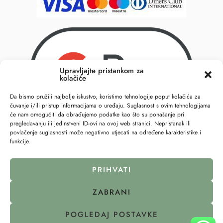
Upravljajte pristankom za
kolačiće
Da bismo pružili najbolje iskustvo, koristimo tehnologije poput kolačića za
čuvanje i/ili pristup informacijama o uređaju. Suglasnost s ovim tehnologijama
će nam omogućiti da obrađujemo podatke kao što su ponašanje pri
pregledavanju ili jedinstveni ID-ovi na ovoj web stranici. Nepristanak ili
povlačenje suglasnosti može negativno utjecati na određene karakteristike i
funkcije.
PRIHVATI
ZABRANI
© 2023 – All Right reserved – 6točka2 !
POGLEDAJ POSTAVKE
Pravila privatnosti
Politika kolačića (EU)