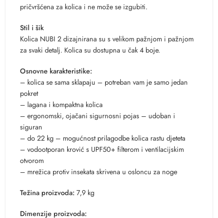
pričvršćena za kolica i ne može se izgubiti.
Stil i šik
Kolica NUBI 2 dizajnirana su s velikom pažnjom i pažnjom
za svaki detalj. Kolica su dostupna u čak 4 boje.
Osnovne karakteristike:
– kolica se sama sklapaju – potreban vam je samo jedan
pokret
– lagana i kompaktna kolica
– ergonomski, ojačani sigurnosni pojas – udoban i
siguran
– do 22 kg – mogućnost prilagodbe kolica rastu djeteta
– vodootporan krović s UPF50+ filterom i ventilacijskim
otvorom
– mrežica protiv insekata skrivena u osloncu za noge
Težina proizvoda:
7,9 kg
Dimenzije proizvoda: