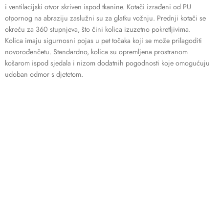
i ventilacijski otvor skriven ispod tkanine. Kotači izrađeni od PU
otpornog na abraziju zaslužni su za glatku vožnju. Prednji kotači se
okreću za 360 stupnjeva, što čini kolica izuzetno pokretljivima.
Kolica imaju sigurnosni pojas u pet točaka koji se može prilagoditi
novorođenčetu. Standardno, kolica su opremljena prostranom
košarom ispod sjedala i nizom dodatnih pogodnosti koje omogućuju
udoban odmor s djetetom.