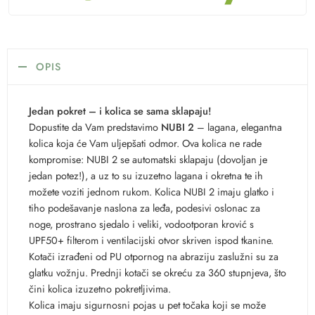
OPIS
Jedan pokret – i kolica se sama sklapaju!
Dopustite da Vam predstavimo
NUBI 2
– lagana, elegantna
kolica koja će Vam uljepšati odmor. Ova kolica ne rade
kompromise: NUBI 2 se automatski sklapaju (dovoljan je
jedan potez!), a uz to su izuzetno lagana i okretna te ih
možete voziti jednom rukom. Kolica NUBI 2 imaju glatko i
tiho podešavanje naslona za leđa, podesivi oslonac za
noge, prostrano sjedalo i veliki, vodootporan krović s
UPF50+ filterom i ventilacijski otvor skriven ispod tkanine.
Kotači izrađeni od PU otpornog na abraziju zaslužni su za
glatku vožnju. Prednji kotači se okreću za 360 stupnjeva, što
čini kolica izuzetno pokretljivima.
Kolica imaju sigurnosni pojas u pet točaka koji se može