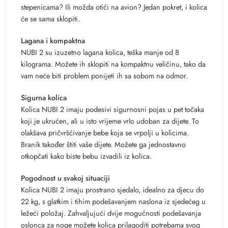
stepenicama? Ili možda otići na avion? Jedan pokret, i kolica
će se sama sklopiti.
Lagana i kompaktna
NUBI 2 su izuzetno lagana kolica, teška manje od 8
kilograma. Možete ih sklopiti na kompaktnu veličinu, tako da
vam neće biti problem ponijeti ih sa sobom na odmor.
Sigurna kolica
Kolica NUBI 2 imaju podesivi sigurnosni pojas u pet točaka
koji je ukrućen, ali u isto vrijeme vrlo udoban za dijete. To
olakšava pričvršćivanje bebe koja se vrpolji u kolicima.
Branik također štiti vaše dijete. Možete ga jednostavno
otkopčati kako biste bebu izvadili iz kolica.
Pogodnost u svakoj situaciji
Kolica NUBI 2 imaju prostrano sjedalo, idealno za djecu do
22 kg, s glatkim i tihim podešavanjem naslona iz sjedećeg u
ležeći položaj. Zahvaljujući dvije mogućnosti podešavanja
oslonca za noge možete kolica prilagoditi potrebama svog