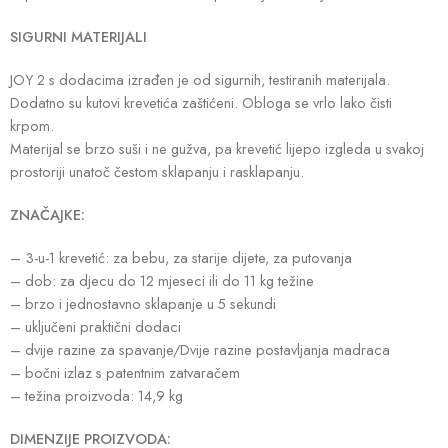
SIGURNI MATERIJALI
JOY 2 s dodacima izrađen je od sigurnih, testiranih materijala.
Dodatno su kutovi krevetića zaštićeni. Obloga se vrlo lako čisti
krpom.
Materijal se brzo suši i ne gužva, pa krevetić lijepo izgleda u svakoj
prostoriji unatoč čestom sklapanju i rasklapanju.
ZNAČAJKE:
– 3-u-1 krevetić: za bebu, za starije dijete, za putovanja
– dob: za djecu do 12 mjeseci ili do 11 kg težine
– brzo i jednostavno sklapanje u 5 sekundi
– uključeni praktični dodaci
– dvije razine za spavanje/Dvije razine postavljanja madraca
– bočni izlaz s patentnim zatvaračem
– težina proizvoda: 14,9 kg
DIMENZIJE PROIZVODA: