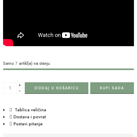
Samo
7
artikl(a) na stanju.
+
DODAJ U KOŠARICU
KUPI SADA
−
Tablica veličina
Dostava i povrat
Postavi pitanje
are viewing this right now