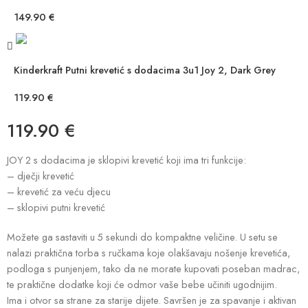
149.90
€
Kinderkraft Putni krevetić s dodacima 3u1 Joy 2, Dark Grey
119.90
€
119.90
€
JOY 2 s dodacima je sklopivi krevetić koji ima tri funkcije:
– dječji krevetić
– krevetić za veću djecu
– sklopivi putni krevetić
Možete ga sastaviti u 5 sekundi do kompaktne veličine. U setu se
nalazi praktična torba s ručkama koje olakšavaju nošenje krevetića,
podloga s punjenjem, tako da ne morate kupovati poseban madrac,
te praktične dodatke koji će odmor vaše bebe učiniti ugodnijim.
Ima i otvor sa strane za starije dijete. Savršen je za spavanje i aktivan