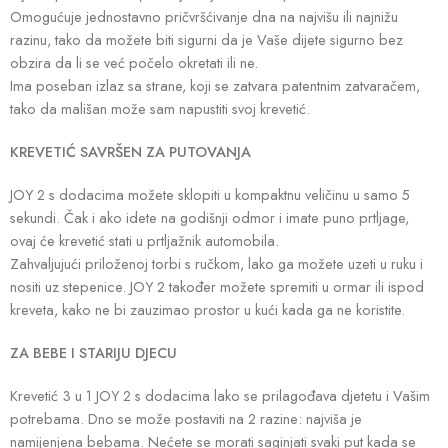
Omogućuje jednostavno pričvršćivanje dna na najvišu ili najnižu
razinu, tako da možete biti sigurni da je Vaše dijete sigurno bez
obzira da li se već počelo okretati ili ne.
Ima poseban izlaz sa strane, koji se zatvara patentnim zatvaračem,
tako da mališan može sam napustiti svoj krevetić.
KREVETIĆ SAVRŠEN ZA PUTOVANJA
JOY 2 s dodacima možete sklopiti u kompaktnu veličinu u samo 5
sekundi. Čak i ako idete na godišnji odmor i imate puno prtljage,
ovaj će krevetić stati u prtljažnik automobila.
Zahvaljujući priloženoj torbi s ručkom, lako ga možete uzeti u ruku i
nositi uz stepenice. JOY 2 također možete spremiti u ormar ili ispod
kreveta, kako ne bi zauzimao prostor u kući kada ga ne koristite.
ZA BEBE I STARIJU DJECU
Krevetić 3 u 1 JOY 2 s dodacima lako se prilagođava djetetu i Vašim
potrebama. Dno se može postaviti na 2 razine: najviša je
namijenjena bebama. Nećete se morati saginjati svaki put kada se