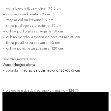
– visina kreveta (bez vrtuljka): 76,5 cm
– vanjska širina kreveta: 73 cm
– vanjska duljina kreveta: 129 cm
– sirina podloge za previjanje: 32 cm
– duljina podloge za previjanje: 58 cm
– dubina od vrha krevetića do prve razine: 30 cm
– širina površine za spavanje: 60 cm
– duljina površine za spavanje: 120 cm
Dodatno možete kupiti:
Vodoodbojna plahta
Preporuka:
madrac za putni krevetić 120x60x5 cm
Proizvod je u skladu s europskom normom EN 71.