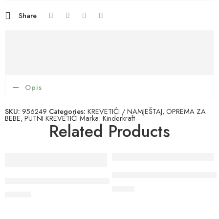
Share
Opis
SKU:
956249
Categories:
KREVETIĆI / NAMJEŠTAJ
,
OPREMA ZA
BEBE
,
PUTNI KREVETIĆI
Marka:
Kinderkraft
Related Products
BabyOno Tješilica Goose Zoe
BabyOno Unique torba, crno-crvena
9.90
€
79.90
€