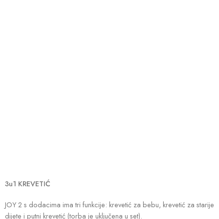
3u1 KREVETIĆ
JOY 2 s dodacima ima tri funkcije: krevetić za bebu, krevetić za starije
dijete i putni krevetić (torba je uključena u set).