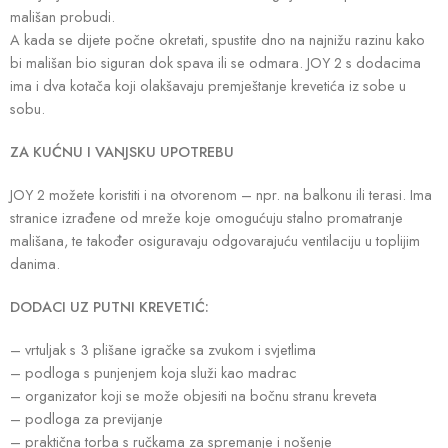
mališan probudi.
A kada se dijete počne okretati, spustite dno na najnižu razinu kako
bi mališan bio siguran dok spava ili se odmara. JOY 2 s dodacima
ima i dva kotača koji olakšavaju premještanje krevetića iz sobe u
sobu.
ZA KUĆNU I VANJSKU UPOTREBU
JOY 2 možete koristiti i na otvorenom – npr. na balkonu ili terasi. Ima
stranice izrađene od mreže koje omogućuju stalno promatranje
mališana, te također osiguravaju odgovarajuću ventilaciju u toplijim
danima.
DODACI UZ PUTNI KREVETIĆ:
– vrtuljak s 3 plišane igračke sa zvukom i svjetlima
– podloga s punjenjem koja služi kao madrac
– organizator koji se može objesiti na bočnu stranu kreveta
– podloga za previjanje
– praktična torba s ručkama za spremanje i nošenje