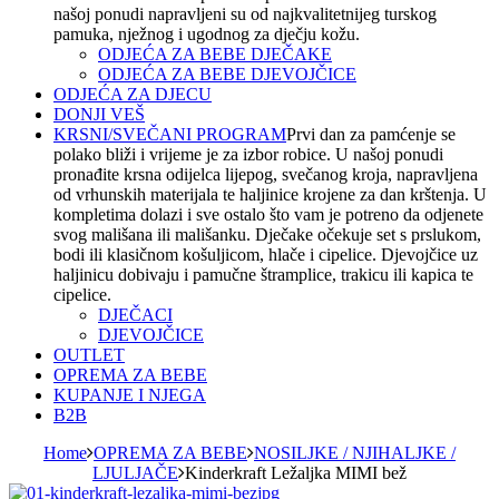
našoj ponudi napravljeni su od najkvalitetnijeg turskog
pamuka, nježnog i ugodnog za dječju kožu.
ODJEĆA ZA BEBE DJEČAKE
ODJEĆA ZA BEBE DJEVOJČICE
ODJEĆA ZA DJECU
DONJI VEŠ
KRSNI/SVEČANI PROGRAM
Prvi dan za pamćenje se
polako bliži i vrijeme je za izbor robice. U našoj ponudi
pronađite krsna odijelca lijepog, svečanog kroja, napravljena
od vrhunskih materijala te haljinice krojene za dan krštenja. U
kompletima dolazi i sve ostalo što vam je potreno da odjenete
svog mališana ili mališanku. Dječake očekuje set s prslukom,
bodi ili klasičnom košuljicom, hlače i cipelice. Djevojčice uz
haljinicu dobivaju i pamučne štramplice, trakicu ili kapica te
cipelice.
DJEČACI
DJEVOJČICE
OUTLET
OPREMA ZA BEBE
KUPANJE I NJEGA
B2B
Home
OPREMA ZA BEBE
NOSILJKE / NJIHALJKE /
LJULJAČE
Kinderkraft Ležaljka MIMI bež