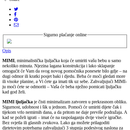
Sigurno plaćanje online
Opis
MIMI
, minimalistička ljuljačka koja će umiriti vašu bebu u samo
nekoliko minuta. Njezina lagana konstrukcija i lako sklapanje
omogućit će Vam da svog novog pomoćnika ponesete bilo gdje – na
dugi odmor ili kratki posjet baki i djedu. Beba će moći gledati more
ili visoke planine, a Vi ćete ga imati tik uz sebe. Zahvaljujući MIMI-
ju moći ćete se odmoriti – Vaša će beba nježno pomicati ljuljačku
kad god želi.
MIMI ljuljačka
je čisti minimalizam zatvoren u prekrasnom obliku.
Sigurnost, udobnost i šik u jednom. Pomoći će umiriti dijete čak i
tijekom vrlo nemirnih dana, a da pritom ne daje previše podražaja. A
kad se poželi igrati – imat će na raspolaganju dvije viseće igračke.
Bez svjetla ili glasnih zvukova. Lako ga možete prilagoditi
djetetovim potrebama zahvaljujući 3 stupnja podesivog naslona za