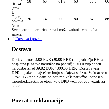
58
60
61,5
63
65,5
66
struka
(сm)
D -
Opseg
70
74
77
80
84
86
bokova
(сm)
Sve mjere su u centrimetrima
i može varirati 1cm u oba
smjera.
Dostava i povrat
Dostava
Dostava iznosi 3,98 EUR (29,99 HRK). na području RH, a
besplatna je za sve narudžbe na području RH u vrijednosti
narudžbe iznad 39,82 EUR ( 300.00 HRK )Dostavu vrši
DPD, a paket u najvećem broju slučajeva stiže na Vašu adresu
u roku 1-3 radnih dana od potvrde Vaše narudžbe, odnosno
isporuke.Izuzetak su otoci, koje DPD vozi po redu vožnje za
otoke.
Povrat i reklamacije