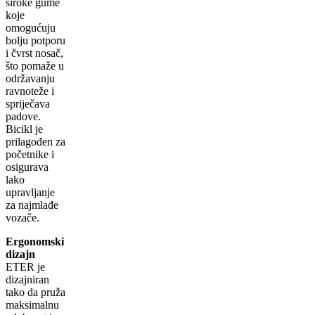
široke gume
koje
omogućuju
bolju potporu
i čvrst nosač,
što pomaže u
održavanju
ravnoteže i
spriječava
padove.
Bicikl je
prilagođen za
početnike i
osigurava
lako
upravljanje
za najmlađe
vozače.
Ergonomski
dizajn
ETER je
dizajniran
tako da pruža
maksimalnu