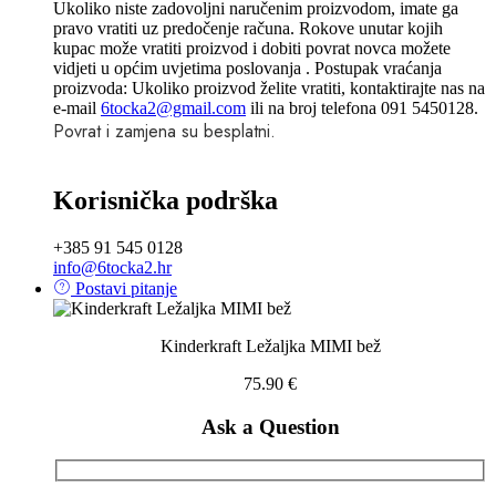
Ukoliko niste zadovoljni naručenim proizvodom, imate ga
pravo vratiti uz predočenje računa. Rokove unutar kojih
kupac može vratiti proizvod i dobiti povrat novca možete
vidjeti u općim uvjetima poslovanja . Postupak vraćanja
proizvoda: Ukoliko proizvod želite vratiti, kontaktirajte nas na
e-mail
6tocka2@gmail.com
ili na broj telefona 091 5450128.
Povrat i zamjena su besplatni.
Korisnička podrška
+385 91 545 0128
info@6tocka2.hr
Postavi pitanje
Kinderkraft Ležaljka MIMI bež
75.90
€
Ask a Question