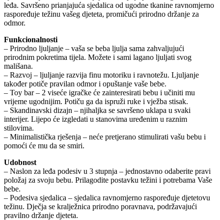
leđa. Savršeno prianjajuća sjedalica od ugodne tkanine ravnomjerno
raspoređuje težinu vašeg djeteta, promičući prirodno držanje za
odmor.
Funkcionalnosti
– Prirodno ljuljanje – vaša se beba ljulja sama zahvaljujući
prirodnim pokretima tijela. Možete i sami lagano ljuljati svog
mališana.
– Razvoj – ljuljanje razvija finu motoriku i ravnotežu. Ljuljanje
također potiče pravilan odmor i opuštanje vaše bebe.
– Toy bar – 2 viseće igračke će zainteresirati bebu i učiniti mu
vrijeme ugodnijim. Potiču ga da ispruži ruke i vježba stisak.
– Skandinavski dizajn – njihaljka se savršeno uklapa u svaki
interijer. Lijepo će izgledati u stanovima uređenim u raznim
stilovima.
– Minimalistička rješenja – neće pretjerano stimulirati vašu bebu i
pomoći će mu da se smiri.
Udobnost
– Naslon za leđa podesiv u 3 stupnja – jednostavno odaberite pravi
položaj za svoju bebu. Prilagodite postavku težini i potrebama Vaše
bebe.
– Podesiva sjedalica – sjedalica ravnomjerno raspoređuje djetetovu
težinu. Dječja se kralježnica prirodno poravnava, podržavajući
pravilno držanje djeteta.