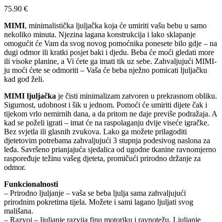
75.90
€
MIMI
, minimalistička ljuljačka koja će umiriti vašu bebu u samo
nekoliko minuta. Njezina lagana konstrukcija i lako sklapanje
omogućit će Vam da svog novog pomoćnika ponesete bilo gdje – na
dugi odmor ili kratki posjet baki i djedu. Beba će moći gledati more
ili visoke planine, a Vi ćete ga imati tik uz sebe. Zahvaljujući MIMI-
ju moći ćete se odmoriti – Vaša će beba nježno pomicati ljuljačku
kad god želi.
MIMI ljuljačka
je čisti minimalizam zatvoren u prekrasnom obliku.
Sigurnost, udobnost i šik u jednom. Pomoći će umiriti dijete čak i
tijekom vrlo nemirnih dana, a da pritom ne daje previše podražaja. A
kad se poželi igrati – imat će na raspolaganju dvije viseće igračke.
Bez svjetla ili glasnih zvukova. Lako ga možete prilagoditi
djetetovim potrebama zahvaljujući 3 stupnja podesivog naslona za
leđa. Savršeno prianjajuća sjedalica od ugodne tkanine ravnomjerno
raspoređuje težinu vašeg djeteta, promičući prirodno držanje za
odmor.
Funkcionalnosti
– Prirodno ljuljanje – vaša se beba ljulja sama zahvaljujući
prirodnim pokretima tijela. Možete i sami lagano ljuljati svog
mališana.
– Razvoj – ljuljanje razvija finu motoriku i ravnotežu. Ljuljanje