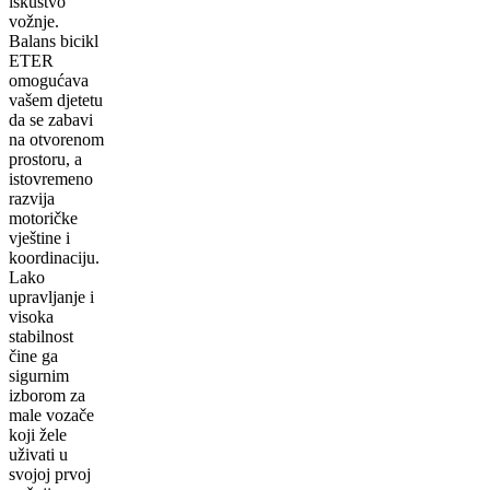
iskustvo
vožnje.
Balans bicikl
ETER
omogućava
vašem djetetu
da se zabavi
na otvorenom
prostoru, a
istovremeno
razvija
motoričke
vještine i
koordinaciju.
Lako
upravljanje i
visoka
stabilnost
čine ga
sigurnim
izborom za
male vozače
koji žele
uživati u
svojoj prvoj