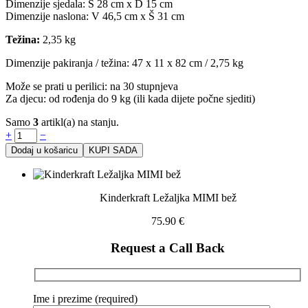
Dimenzije sjedala: Š 28 cm x D 15 cm
Dimenzije naslona: V 46,5 cm x Š 31 cm
Težina:
2,35 kg
Dimenzije pakiranja / težina: 47 x 11 x 82 cm / 2,75 kg
Može se prati u perilici: na 30 stupnjeva
Za djecu: od rođenja do 9 kg (ili kada dijete počne sjediti)
Samo
3
artikl(a) na stanju.
+
−
Dodaj u košaricu
KUPI SADA
Kinderkraft Ležaljka MIMI bež
75.90
€
Request a Call Back
Ime i prezime (required)