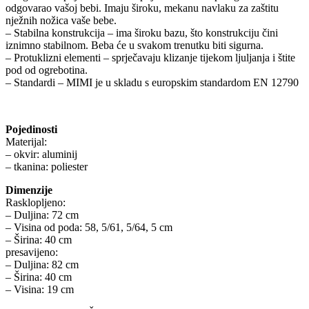
odgovarao vašoj bebi. Imaju široku, mekanu navlaku za zaštitu
nježnih nožica vaše bebe.
– Stabilna konstrukcija – ima široku bazu, što konstrukciju čini
iznimno stabilnom. Beba će u svakom trenutku biti sigurna.
– Protuklizni elementi – sprječavaju klizanje tijekom ljuljanja i štite
pod od ogrebotina.
– Standardi – MIMI je u skladu s europskim standardom EN 12790
Pojedinosti
Materijal:
– okvir: aluminij
– tkanina: poliester
Dimenzije
Rasklopljeno:
– Duljina: 72 cm
– Visina od poda: 58, 5/61, 5/64, 5 cm
– Širina: 40 cm
presavijeno:
– Duljina: 82 cm
– Širina: 40 cm
– Visina: 19 cm