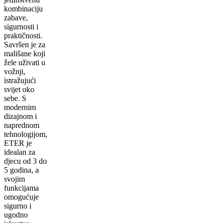
kombinaciju
zabave,
sigurnosti i
praktičnosti.
Savršen je za
mališane koji
žele uživati u
vožnji,
istražujući
svijet oko
sebe. S
modernim
dizajnom i
naprednom
tehnologijom,
ETER je
idealan za
djecu od 3 do
5 godina, a
svojim
funkcijama
omogućuje
sigurno i
ugodno