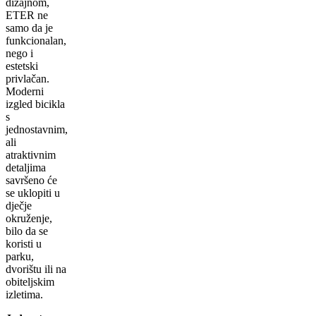
dizajnom,
ETER ne
samo da je
funkcionalan,
nego i
estetski
privlačan.
Moderni
izgled bicikla
s
jednostavnim,
ali
atraktivnim
detaljima
savršeno će
se uklopiti u
dječje
okruženje,
bilo da se
koristi u
parku,
dvorištu ili na
obiteljskim
izletima.