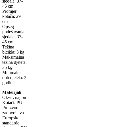
sjedala: 37-
45 cm
Promjer
kotača: 29
cm
Opseg
podešavanja
sjedala: 37-
45 cm
Težina
bicikla: 3 kg
Maksimalna
težina djeteta:
35 kg
Minimalna
dob djeteta: 2
godine
Materijali
Okvir: najlon
Kotači: PU
Proizvod
zadovoljava
Europske
standarde