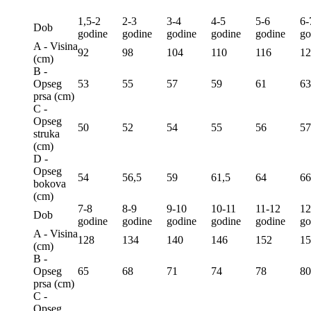
1,5-2
2-3
3-4
4-5
5-6
6-
Dob
godine
godine
godine
godine
godine
go
A - Visina
92
98
104
110
116
12
(сm)
B -
Opseg
53
55
57
59
61
63
prsa (сm)
C -
Opseg
50
52
54
55
56
57
struka
(сm)
D -
Opseg
54
56,5
59
61,5
64
66
bokova
(сm)
7-8
8-9
9-10
10-11
11-12
12
Dob
godine
godine
godine
godine
godine
go
A - Visina
128
134
140
146
152
15
(сm)
B -
Opseg
65
68
71
74
78
80
prsa (сm)
C -
Opseg