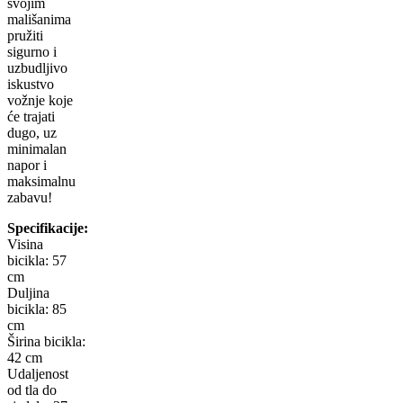
svojim
mališanima
pružiti
sigurno i
uzbudljivo
iskustvo
vožnje koje
će trajati
dugo, uz
minimalan
napor i
maksimalnu
zabavu!
Specifikacije:
Visina
bicikla: 57
cm
Duljina
bicikla: 85
cm
Širina bicikla:
42 cm
Udaljenost
od tla do