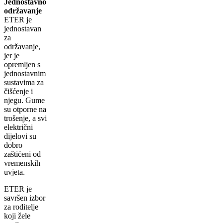
Jednostavno
održavanje
ETER je
jednostavan
za
održavanje,
jer je
opremljen s
jednostavnim
sustavima za
čišćenje i
njegu. Gume
su otporne na
trošenje, a svi
električni
dijelovi su
dobro
zaštićeni od
vremenskih
uvjeta.
ETER je
savršen izbor
za roditelje
koji žele