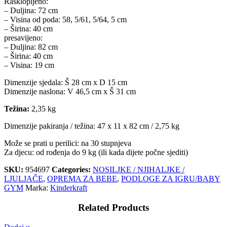
Rasklopljeno:
– Duljina: 72 cm
– Visina od poda: 58, 5/61, 5/64, 5 cm
– Širina: 40 cm
presavijeno:
– Duljina: 82 cm
– Širina: 40 cm
– Visina: 19 cm
Dimenzije sjedala: Š 28 cm x D 15 cm
Dimenzije naslona: V 46,5 cm x Š 31 cm
Težina:
2,35 kg
Dimenzije pakiranja / težina: 47 x 11 x 82 cm / 2,75 kg
Može se prati u perilici: na 30 stupnjeva
Za djecu: od rođenja do 9 kg (ili kada dijete počne sjediti)
SKU:
954697
Categories:
NOSILJKE / NJIHALJKE /
LJULJAČE
,
OPREMA ZA BEBE
,
PODLOGE ZA IGRU/BABY
GYM
Marka:
Kinderkraft
Related Products