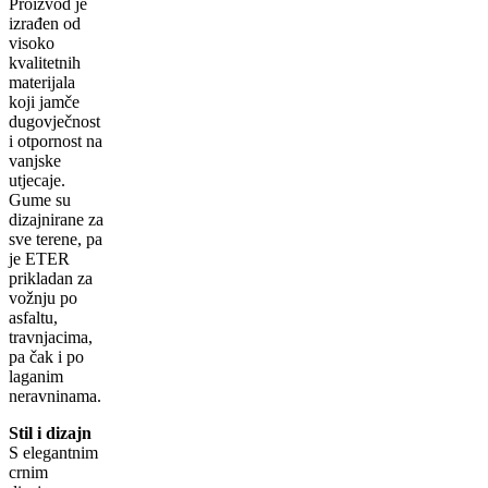
Proizvod je
izrađen od
visoko
kvalitetnih
materijala
koji jamče
dugovječnost
i otpornost na
vanjske
utjecaje.
Gume su
dizajnirane za
sve terene, pa
je ETER
prikladan za
vožnju po
asfaltu,
travnjacima,
pa čak i po
laganim
neravninama.
Stil i dizajn
S elegantnim
crnim