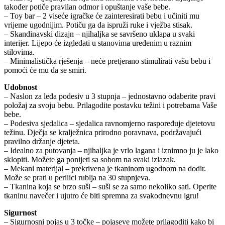
također potiče pravilan odmor i opuštanje vaše bebe.
– Toy bar – 2 viseće igračke će zainteresirati bebu i učiniti mu
vrijeme ugodnijim. Potiču ga da ispruži ruke i vježba stisak.
– Skandinavski dizajn – njihaljka se savršeno uklapa u svaki
interijer. Lijepo će izgledati u stanovima uređenim u raznim
stilovima.
– Minimalistička rješenja – neće pretjerano stimulirati vašu bebu i
pomoći će mu da se smiri.
Udobnost
– Naslon za leđa podesiv u 3 stupnja – jednostavno odaberite pravi
položaj za svoju bebu. Prilagodite postavku težini i potrebama Vaše
bebe.
– Podesiva sjedalica – sjedalica ravnomjerno raspoređuje djetetovu
težinu. Dječja se kralježnica prirodno poravnava, podržavajući
pravilno držanje djeteta.
– Idealno za putovanja – njihaljka je vrlo lagana i iznimno ju je lako
sklopiti. Možete ga ponijeti sa sobom na svaki izlazak.
– Mekani materijal – prekrivena je tkaninom ugodnom na dodir.
Može se prati u perilici rublja na 30 stupnjeva.
– Tkanina koja se brzo suši – suši se za samo nekoliko sati. Operite
tkaninu navečer i ujutro će biti spremna za svakodnevnu igru!
Sigurnost
– Sigurnosni pojas u 3 točke – pojaseve možete prilagoditi kako bi