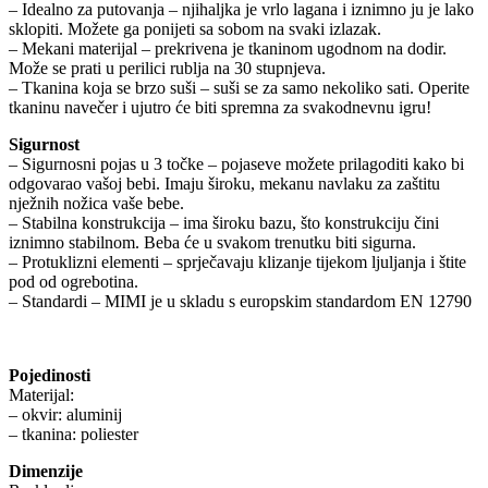
– Idealno za putovanja – njihaljka je vrlo lagana i iznimno ju je lako
sklopiti. Možete ga ponijeti sa sobom na svaki izlazak.
– Mekani materijal – prekrivena je tkaninom ugodnom na dodir.
Može se prati u perilici rublja na 30 stupnjeva.
– Tkanina koja se brzo suši – suši se za samo nekoliko sati. Operite
tkaninu navečer i ujutro će biti spremna za svakodnevnu igru!
Sigurnost
– Sigurnosni pojas u 3 točke – pojaseve možete prilagoditi kako bi
odgovarao vašoj bebi. Imaju široku, mekanu navlaku za zaštitu
nježnih nožica vaše bebe.
– Stabilna konstrukcija – ima široku bazu, što konstrukciju čini
iznimno stabilnom. Beba će u svakom trenutku biti sigurna.
– Protuklizni elementi – sprječavaju klizanje tijekom ljuljanja i štite
pod od ogrebotina.
– Standardi – MIMI je u skladu s europskim standardom EN 12790
Pojedinosti
Materijal:
– okvir: aluminij
– tkanina: poliester
Dimenzije