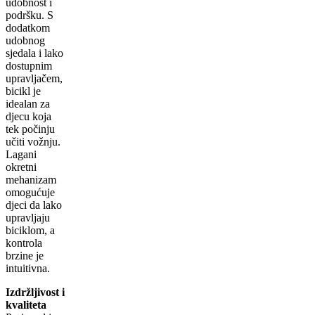
udobnost i
podršku. S
dodatkom
udobnog
sjedala i lako
dostupnim
upravljačem,
bicikl je
idealan za
djecu koja
tek počinju
učiti vožnju.
Lagani
okretni
mehanizam
omogućuje
djeci da lako
upravljaju
biciklom, a
kontrola
brzine je
intuitivna.
Izdržljivost i
kvaliteta