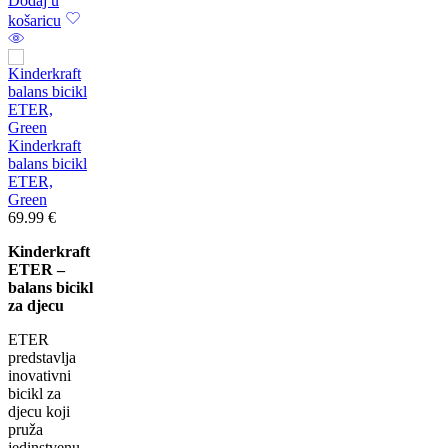
Dodaj u
košaricu
Kinderkraft
balans bicikl
ETER,
Green
69.99
€
Kinderkraft
ETER –
balans bicikl
za djecu
ETER
predstavlja
inovativni
bicikl za
djecu koji
pruža
jedinstvenu