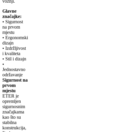
vožnji.
Glavne
značajke:
• Sigurnost
na prvom
mjestu
• Ergonomski
dizajn
• Izdržljivost
i kvaliteta
• Stil i dizajn
•
Jednostavno
održavanje
Sigurnost na
prvom
mjestu
ETER je
opremljen
sigurnosnim
značajkama
kao što su
stabilna
konstrukcija,