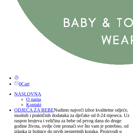
0
Cart
NASLOVNA
O nama
Kontakt
ODJEĆA ZA BEBE
Nudimo najveći izbor kvalitetne odjeće,
modnih i praktičnih dodataka za dječake od 0-24 mjeseca. Uz
raspon brojeva i veličina za bebe od prvog dana do druge
godine života, ovdje ćete pronaći sve što vam je potrebno, od
izlaska iz bolnice do prvih nespretnih koraka. Proizvodi u