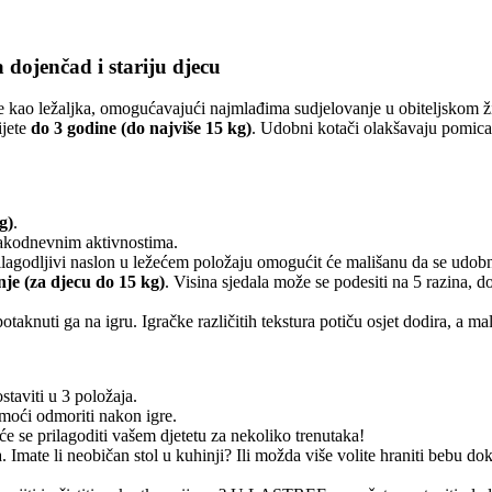
dojenčad i stariju djecu
e kao ležaljka, omogućavajući najmlađima sudjelovanje u obiteljskom 
ijete
do 3 godine (do najviše 15 kg)
. Udobni kotači olakšavaju pomica
g)
.
svakodnevnim aktivnostima.
prilagodljivi naslon u ležećem položaju omogućit će mališanu da se udo
nje (za djecu do 15 kg)
. Visina sjedala može se podesiti na 5 razina,
 potaknuti ga na igru. Igračke različitih tekstura potiču osjet dodira, a 
taviti u 3 položaja.
 moći odmoriti nakon igre.
 se prilagoditi vašem djetetu za nekoliko trenutaka!
a. Imate li neobičan stol u kuhinji? Ili možda više volite hraniti beb