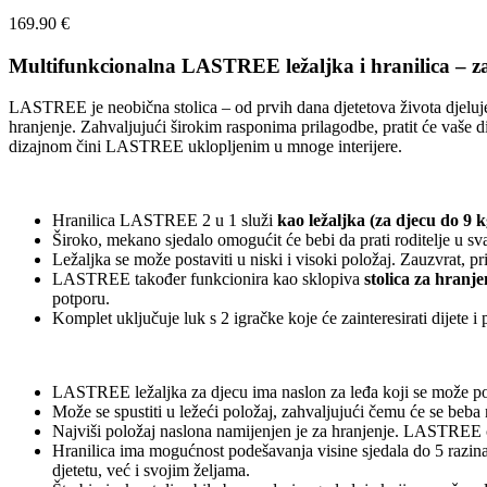
169.90
€
Multifunkcionalna LASTREE ležaljka i hranilica – za 
LASTREE je neobična stolica – od prvih dana djetetova života djeluj
hranjenje. Zahvaljujući širokim rasponima prilagodbe, pratit će vaše d
dizajnom čini LASTREE uklopljenim u mnoge interijere.
Hranilica LASTREE 2 u 1 služi
kao ležaljka (za djecu do 9 k
Široko, mekano sjedalo omogućit će bebi da prati roditelje u 
Ležaljka se može postaviti u niski i visoki položaj. Zauzvrat, 
LASTREE također funkcionira kao sklopiva
stolica za hranje
potporu.
Komplet uključuje luk s 2 igračke koje će zainteresirati dijete i
LASTREE ležaljka za djecu ima naslon za leđa koji se može pos
Može se spustiti u ležeći položaj, zahvaljujući čemu će se beba
Najviši položaj naslona namijenjen je za hranjenje. LASTREE će
Hranilica ima mogućnost podešavanja visine sjedala do 5 razin
djetetu, već i svojim željama.