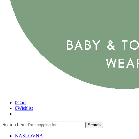
0
Cart
0
Wishlist
Search here
Search
NASLOVNA