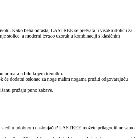
životu. Kako beba odrasta, LASTREE se pretvara u visoku stolicu za
nje stolice, a moderni
teraco
uzorak u kombinaciji s klasičnim
bno odmara u bilo kojem trenutku.
 dok će dodatni oslonac za noge malim nogama pružiti odgovarajuću
mališanu pružaju puno zabave.
u dok sjedi u udobnom naslonjaču? LASTREE možete prilagoditi ne samo