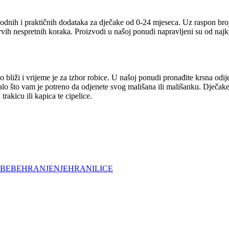
odnih i praktičnih dodataka za dječake od 0-24 mjeseca. Uz raspon broj
prvih nespretnih koraka. Proizvodi u našoj ponudi napravljeni su od naj
 bliži i vrijeme je za izbor robice. U našoj ponudi pronađite krsna odij
talo što vam je potreno da odjenete svog mališana ili mališanku. Dječake
rakicu ili kapica te cipelice.
 BEBE
HRANJENJE
HRANILICE