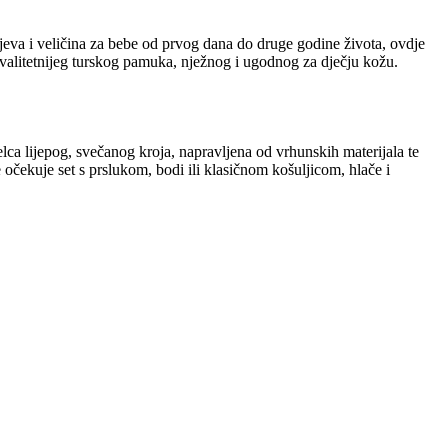
eva i veličina za bebe od prvog dana do druge godine života, ovdje
kvalitetnijeg turskog pamuka, nježnog i ugodnog za dječju kožu.
elca lijepog, svečanog kroja, napravljena od vrhunskih materijala te
 očekuje set s prslukom, bodi ili klasičnom košuljicom, hlače i