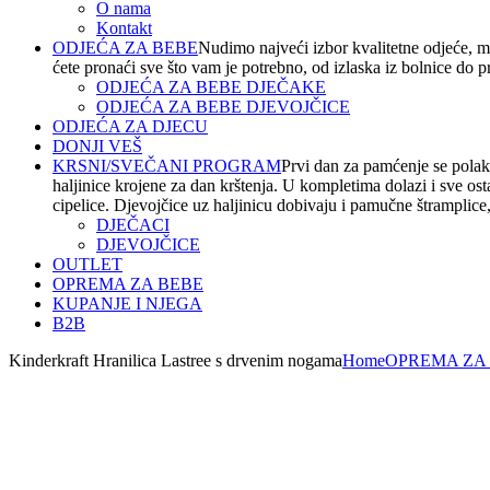
O nama
Kontakt
ODJEĆA ZA BEBE
Nudimo najveći izbor kvalitetne odjeće, m
ćete pronaći sve što vam je potrebno, od izlaska iz bolnice do 
ODJEĆA ZA BEBE DJEČAKE
ODJEĆA ZA BEBE DJEVOJČICE
ODJEĆA ZA DJECU
DONJI VEŠ
KRSNI/SVEČANI PROGRAM
Prvi dan za pamćenje se polako
haljinice krojene za dan krštenja. U kompletima dolazi i sve os
cipelice. Djevojčice uz haljinicu dobivaju i pamučne štramplice, t
DJEČACI
DJEVOJČICE
OUTLET
OPREMA ZA BEBE
KUPANJE I NJEGA
B2B
Kinderkraft Hranilica Lastree s drvenim nogama
Home
OPREMA ZA