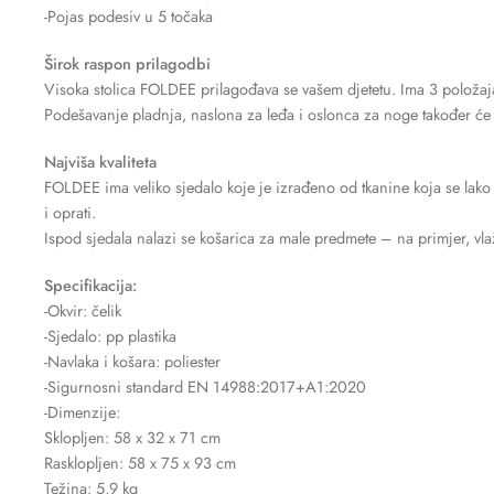
-Pojas podesiv u 5 točaka
Širok raspon prilagodbi
Visoka stolica FOLDEE prilagođava se vašem djetetu. Ima 3 položaja 
Podešavanje pladnja, naslona za leđa i oslonca za noge također će s
Najviša kvaliteta
FOLDEE ima veliko sjedalo koje je izrađeno od tkanine koja se lako č
i oprati.
Ispod sjedala nalazi se košarica za male predmete – na primjer, vl
Specifikacija:
-Okvir: čelik
-Sjedalo: pp plastika
-Navlaka i košara: poliester
-Sigurnosni standard EN 14988:2017+A1:2020
-Dimenzije:
Sklopljen: 58 x 32 x 71 cm
Rasklopljen: 58 x 75 x 93 cm
Težina: 5,9 kg