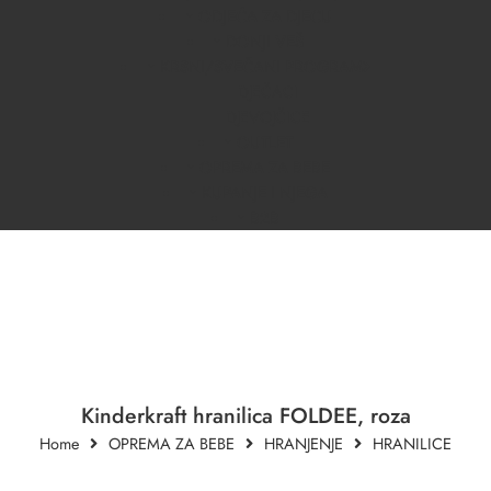
ODJEĆA ZA DJECU
DONJI VEŠ
KRSNI/SVEČANI PROGRAM
DJEČACI
DJEVOJČICE
OUTLET
OPREMA ZA BEBE
KUPANJE I NJEGA
B2B
Kinderkraft hranilica FOLDEE, roza
Home
OPREMA ZA BEBE
HRANJENJE
HRANILICE