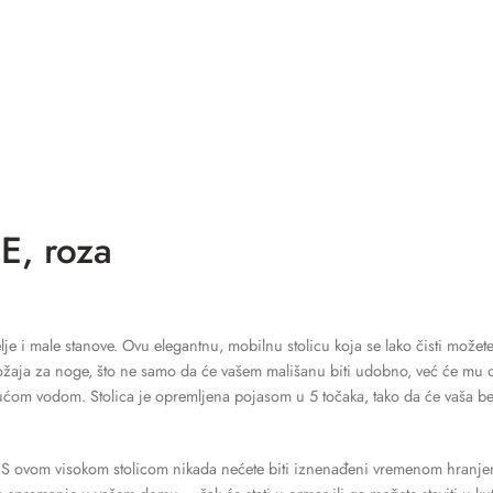
E, roza
je i male stanove. Ovu elegantnu, mobilnu stolicu koja se lako čisti možet
ožaja za noge, što ne samo da će vašem mališanu biti udobno, već će mu om
ućom vodom. Stolica je opremljena pojasom u 5 točaka, tako da će vaša beb
S ovom visokom stolicom nikada nećete biti iznenađeni vremenom hranjenja