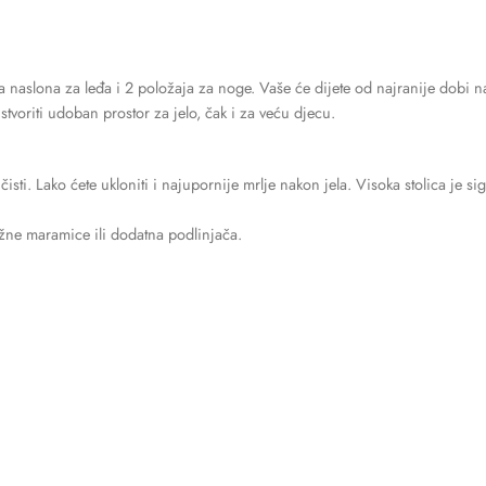
naslona za leđa i 2 položaja za noge. Vaše će dijete od najranije dobi na
tvoriti udoban prostor za jelo, čak i za veću djecu.
isti. Lako ćete ukloniti i najupornije mrlje nakon jela. Visoka stolica je s
ažne maramice ili dodatna podlinjača.