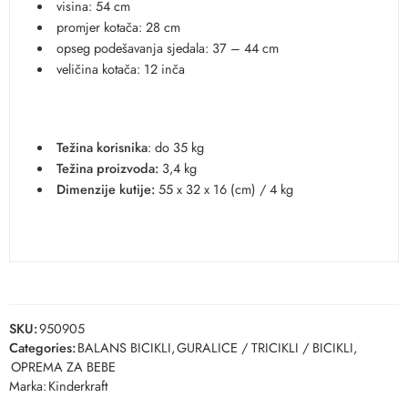
visina: 54 cm
promjer kotača: 28 cm
opseg podešavanja sjedala: 37 – 44 cm
veličina kotača: 12 inča
Težina korisnika
: do 35 kg
Težina proizvoda:
3,4 kg
Dimenzije kutije:
55 x 32 x 16 (cm) / 4 kg
SKU:
950905
Categories:
BALANS BICIKLI
,
GURALICE / TRICIKLI / BICIKLI
,
OPREMA ZA BEBE
Marka:
Kinderkraft