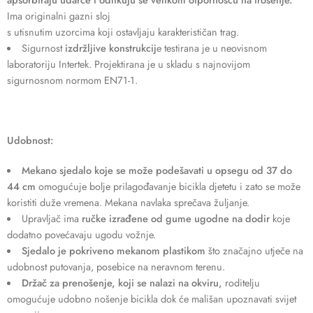
Ima originalni gazni sloj
s utisnutim uzorcima koji ostavljaju karakterističan trag.
Sigurnost
izdržljive konstrukcij
e testirana je u neovisnom
laboratoriju Intertek. Projektirana je u skladu s najnovijom
sigurnosnom normom EN71-1.
Udobnost:
Mekano sjedalo koje se može podešavati u opsegu od 37 do
44 cm
omogućuje bolje prilagođavanje bicikla djetetu i zato se može
koristiti duže vremena. Mekana navlaka sprečava žuljanje.
Upravljač ima
ručke izrađene od gume ugodne na dodir
koje
dodatno povećavaju ugodu vožnje.
Sjedalo je pokriveno mekanom plastikom
što značajno utječe na
udobnost putovanja, posebice na neravnom terenu.
Držač za prenošenje, koji se nalazi na okviru,
roditelju
omogućuje udobno nošenje bicikla dok će mališan upoznavati svijet