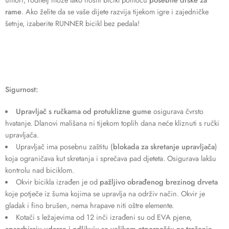
rame
. Ako želite da se vaše dijete razvija tijekom igre i zajedničke
šetnje, izaberite RUNNER bicikl bez pedala!
Sigurnost:
Upravljač s ručkama od protuklizne gume
osigurava čvrsto
hvatanje. Dlanovi mališana ni tijekom toplih dana neće kliznuti s ručki
upravljača.
Upravljač ima posebnu zaštitu (
blokada za skretanje upravljača
)
koja ograničava kut skretanja i sprečava pad djeteta. Osigurava lakšu
kontrolu nad biciklom.
Okvir bicikla izrađen je od
pažljivo obrađenog brezinog drveta
koje potječe iz šuma kojima se upravlja na održiv način. Okvir je
gladak i fino brušen, nema hrapave niti oštre elemente.
Kotači s ležajevima od 12 inči izrađeni su od EVA pjene,
apsorbiraju udarce
i odlikuju se velikom otpornošću na trošenje.