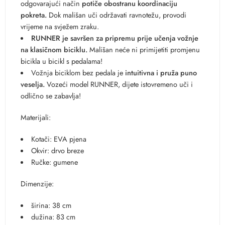
odgovarajući način
potiče obostranu koordinaciju
pokreta.
Dok mališan uči održavati ravnotežu, provodi
vrijeme na svježem zraku.
RUNNER
je savršen za pripremu prije učenja vožnje
na klasičnom biciklu.
Mališan neće ni primijetiti promjenu
bicikla u bicikl s pedalama!
Vožnja biciklom bez pedala je
intuitivna i pruža puno
veselja.
Vozeći model RUNNER, dijete istovremeno uči i
odlično se zabavlja!
Materijali:
Kotači: EVA pjena
Okvir: drvo breze
Ručke: gumene
Dimenzije:
širina: 38 cm
dužina: 83 cm