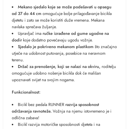
Mekano sjedalo koje se može podešavati u opsegu
od 37 do 44 cm
omogućuje bolje prilagođavanje bicikla
djetetu i zato se može koristiti duže vremena. Mekana
navlaka sprečava žuljanje.
Upravljač ima
ručke izrađene od gume ugodne na
dodir
koje dodatno povećavaju ugodu vožnje.
Sjedalo je pokriveno mekanom plastikom
što značajno
utječe na udobnost putovanja, posebice na neravnom
terenu.
Držač za prenošenje, koji se nalazi na okviru,
roditelju
omogućuje udobno nošenje bicikla dok će mališan
upoznavati svijet na svojim nogama.
Funkcionalnost:
Bicikl bez pedala RUNNER
razvija sposobnost
održavanja ravnoteže.
Vožnja na njemu istovremeno je i
odlična zabava!
Bicikl razvija motoričke sposobnosti djeteta i na