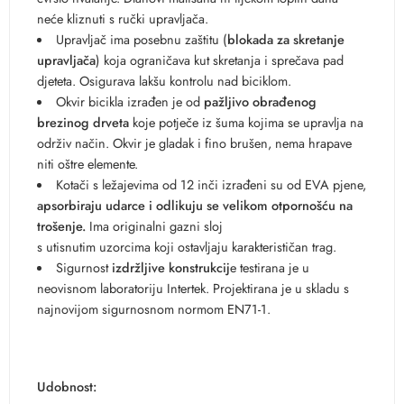
neće kliznuti s ručki upravljača.
Upravljač ima posebnu zaštitu (
blokada za skretanje
upravljača
) koja ograničava kut skretanja i sprečava pad
djeteta. Osigurava lakšu kontrolu nad biciklom.
Okvir bicikla izrađen je od
pažljivo obrađenog
brezinog drveta
koje potječe iz šuma kojima se upravlja na
održiv način. Okvir je gladak i fino brušen, nema hrapave
niti oštre elemente.
Kotači s ležajevima od 12 inči izrađeni su od EVA pjene,
apsorbiraju udarce
i odlikuju se velikom otpornošću na
trošenje.
Ima originalni gazni sloj
s utisnutim uzorcima koji ostavljaju karakterističan trag.
Sigurnost
izdržljive konstrukcij
e testirana je u
neovisnom laboratoriju Intertek. Projektirana je u skladu s
najnovijom sigurnosnom normom EN71-1.
Udobnost: