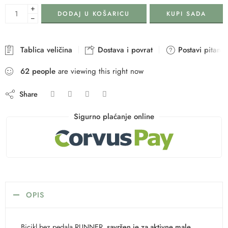
+
DODAJ U KOŠARICU
KUPI SADA
−
Tablica veličina
Dostava i povrat
Postavi pitanje
62
people
are viewing this right now
Share
Sigurno plaćanje online
OPIS
Bicikl bez pedala RUNNER
savršen je za aktivne male