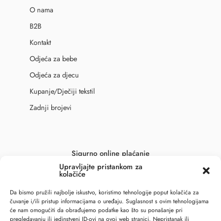
O nama
B2B
Kontakt
Odjeća za bebe
Odjeća za djecu
Kupanje/Dječiji tekstil
Zadnji brojevi
Sigurno online plaćanje
Upravljajte pristankom za
kolačiće
Da bismo pružili najbolje iskustvo, koristimo tehnologije poput kolačića za
čuvanje i/ili pristup informacijama o uređaju. Suglasnost s ovim tehnologijama
će nam omogućiti da obrađujemo podatke kao što su ponašanje pri
pregledavanju ili jedinstveni ID-ovi na ovoj web stranici. Nepristanak ili