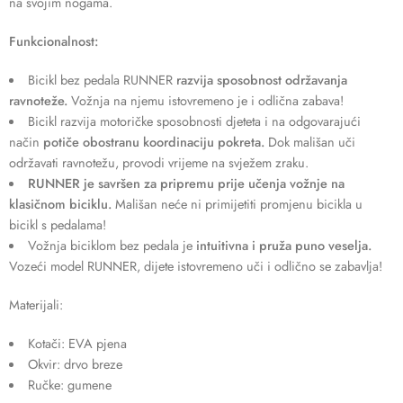
na svojim nogama.
Funkcionalnost:
Bicikl bez pedala RUNNER
razvija sposobnost održavanja
ravnoteže.
Vožnja na njemu istovremeno je i odlična zabava!
Bicikl razvija motoričke sposobnosti djeteta i na odgovarajući
način
potiče obostranu koordinaciju pokreta.
Dok mališan uči
održavati ravnotežu, provodi vrijeme na svježem zraku.
RUNNER
je savršen za pripremu prije učenja vožnje na
klasičnom biciklu.
Mališan neće ni primijetiti promjenu bicikla u
bicikl s pedalama!
Vožnja biciklom bez pedala je
intuitivna i pruža puno veselja.
Vozeći model RUNNER, dijete istovremeno uči i odlično se zabavlja!
Materijali:
Kotači: EVA pjena
Okvir: drvo breze
Ručke: gumene