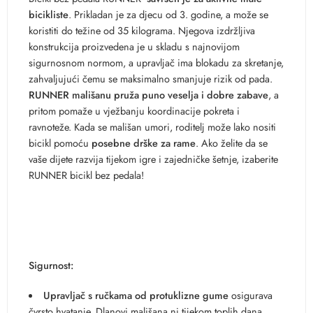
bicikliste
. Prikladan je za djecu od 3. godine, a može se
koristiti do težine od 35 kilograma. Njegova izdržljiva
konstrukcija proizvedena je u skladu s najnovijom
sigurnosnom normom, a upravljač ima blokadu za skretanje,
zahvaljujući čemu se maksimalno smanjuje rizik od pada.
RUNNER mališanu pruža puno veselja i dobre zabave
, a
pritom pomaže u vježbanju koordinacije pokreta i
ravnoteže. Kada se mališan umori, roditelj može lako nositi
bicikl pomoću
posebne drške za rame
. Ako želite da se
vaše dijete razvija tijekom igre i zajedničke šetnje, izaberite
RUNNER bicikl bez pedala!
Sigurnost:
Upravljač s ručkama od protuklizne gume
osigurava
čvrsto hvatanje. Dlanovi mališana ni tijekom toplih dana