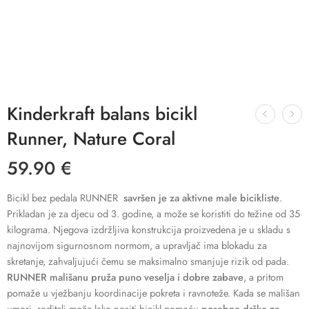
Kinderkraft balans bicikl
Runner, Nature Coral
59.90
€
Bicikl bez pedala RUNNER
savršen je za aktivne male bicikliste
.
Prikladan je za djecu od 3. godine, a može se koristiti do težine od 35
kilograma. Njegova izdržljiva konstrukcija proizvedena je u skladu s
najnovijom sigurnosnom normom, a upravljač ima blokadu za
skretanje, zahvaljujući čemu se maksimalno smanjuje rizik od pada.
RUNNER mališanu pruža puno veselja i dobre zabave
, a pritom
pomaže u vježbanju koordinacije pokreta i ravnoteže. Kada se mališan
umori, roditelj može lako nositi bicikl pomoću
posebne drške za