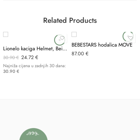
Related Products
-20%
BEBESTARS hodalica MOVE
Lionelo kaciga Helmet, Beige Sand
87.00
€
24.72
€
30.90
€
Najniža cijena u zadnjih 30 dana:
30.90
€