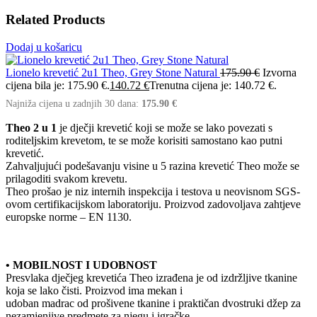
Related Products
Dodaj u košaricu
Lionelo krevetić 2u1 Theo, Grey Stone Natural
175.90
€
Izvorna
cijena bila je: 175.90 €.
140.72
€
Trenutna cijena je: 140.72 €.
Najniža cijena u zadnjih 30 dana:
175.90
€
Theo 2 u 1
je dječji krevetić koji se može se lako povezati s
roditeljskim krevetom, te se može korisiti samostano kao putni
krevetić.
Zahvaljujući podešavanju visine u 5 razina krevetić Theo može se
prilagoditi svakom krevetu.
Theo prošao je niz internih inspekcija i testova u neovisnom SGS-
ovom certifikacijskom laboratoriju. Proizvod zadovoljava zahtjeve
europske norme – EN 1130.
• MOBILNOST I UDOBNOST
Presvlaka dječjeg krevetića Theo izrađena je od izdržljive tkanine
koja se lako čisti. Proizvod ima mekan i
udoban madrac od prošivene tkanine i praktičan dvostruki džep za
nezamjenjive predmete za njegu i igračke.