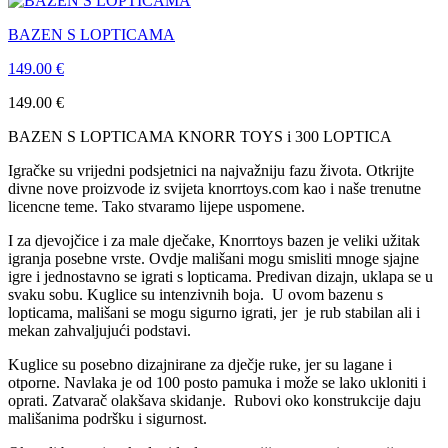
BAZEN S LOPTICAMA
149.00
€
149.00
€
BAZEN S LOPTICAMA KNORR TOYS i 300 LOPTICA
Igračke su vrijedni podsjetnici na najvažniju fazu života. Otkrijte
divne nove proizvode iz svijeta knorrtoys.com kao i naše trenutne
licencne teme. Tako stvaramo lijepe uspomene.
I za djevojčice i za male dječake, Knorrtoys bazen je veliki užitak
igranja posebne vrste. Ovdje mališani mogu smisliti mnoge sjajne
igre i jednostavno se igrati s lopticama. Predivan dizajn, uklapa se u
svaku sobu. Kuglice su intenzivnih boja. U ovom bazenu s
lopticama, mališani se mogu sigurno igrati, jer je rub stabilan ali i
mekan zahvaljujući podstavi.
Kuglice su posebno dizajnirane za dječje ruke, jer su lagane i
otporne. Navlaka je od 100 posto pamuka i može se lako ukloniti i
oprati. Zatvarač olakšava skidanje. Rubovi oko konstrukcije daju
mališanima podršku i sigurnost.