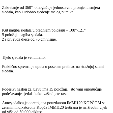
Zakretanje od 360° omogućuje jednostavnu promjenu smjera
sjedala, kao i udobno sjedenje malog putnika.
Kut nagiba sjedala u prednjem položaju – 108°-121°.
5 položaja nagiba sjedala.
Za prijevoz djece od 76 cm visine.
Tijelo sjedala je ventilirano.
Praktično spremanje uputa u poseban pretinac na stražnjoj strani
sjedala.
Podesivi naslon za glavu ima 15 položaja , što vam omogućuje
podešavanje sjedala kako vaše dijete raste.
Autosjedalica je opremljena pouzdanom IMMI120 KOPČOM sa
zelenim indikatorom. Kopča IMMI120 testirana je na životni vijek
od više od 50 000 ciklusa.