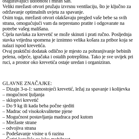
osiguravajući udobnost i miran san.
Veliki mrežasti otvori pružaju izvrsnu ventilaciju, što je ključno za
održavanje optimalnih uvjeta za spavanje.
Osim toga, mrežasti otvori olakšavaju pregled vaše bebe sa svih
strana, omogućujući vam da neprestano pratite i odgovarate na
potrebe vašeg mališana.
Cijela navlaka za krevetić se može skinuti i prati ručno. Posljednja
stavka vrijedna spomena je iznimno velika košara za pribor koja se
nalazi ispod krevetića.
Ovaj praktični dodatak odlično je mjesto za pohranjivanje bebinih
pelena, odjeće, igračaka i ostalih potrepština. Tako je sve uvijek pri
ruci, a prostor oko krevetića ostaje uredan i organiziran.
GLAVNE ZNAČAJKE:
– Dizajn 3-u-1: samostojeći krevetić, ležaj za spavanje i kolijevka
– mogućnost ljuljanja
– sklopivi krevetić
– Do 9 kg ili kada beba počne sjediti
– Madrac od visokokvalitetne pjene
– Mogućnost postavljanja madraca pod kutom
– Mrežaste strane
– odvojiva strana
– Podešavanje visine u 6 razina