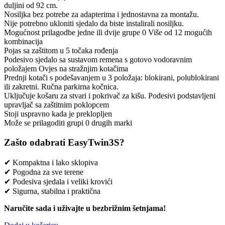
duljini od 92 cm.
Nosiljka bez potrebe za adapterima i jednostavna za montažu.
Nije potrebno ukloniti sjedalo da biste instalirali nosiljku.
Mogućnost prilagodbe jedne ili dvije grupe 0 Više od 12 mogućih
kombinacija
Pojas sa zaštitom u 5 točaka rođenja
Podesivo sjedalo sa sustavom remena s gotovo vodoravnim
položajem Ovjes na stražnjim kotačima
Prednji kotači s podešavanjem u 3 položaja: blokirani, polublokirani
ili zakretni. Ručna parkirna kočnica.
Uključuje košaru za stvari i pokrivač za kišu. Podesivi podstavljeni
upravljač sa zaštitnim poklopcem
Stoji uspravno kada je preklopljen
Može se prilagoditi grupi 0 drugih marki
Zašto odabrati EasyTwin3S?
✔ Kompaktna i lako sklopiva
✔ Pogodna za sve terene
✔ Podesiva sjedala i veliki krovići
✔ Sigurna, stabilna i praktična
Naručite sada i uživajte u bezbrižnim šetnjama!