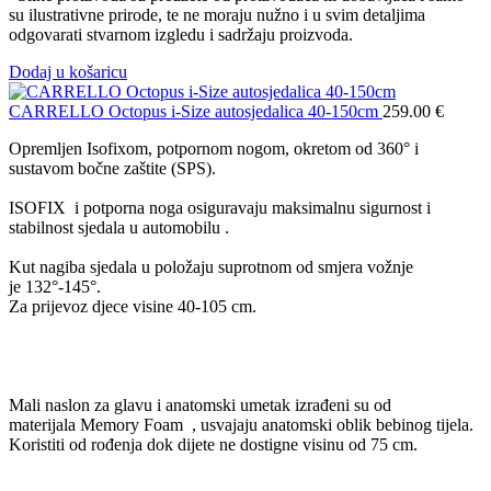
su ilustrativne prirode, te ne moraju nužno i u svim detaljima
odgovarati stvarnom izgledu i sadržaju proizvoda.
Dodaj u košaricu
CARRELLO Octopus i-Size autosjedalica 40-150cm
259.00
€
Opremljen Isofixom, potpornom nogom, okretom od 360° i
sustavom bočne zaštite (SPS).
ISOFIX i potporna noga osiguravaju maksimalnu sigurnost i
stabilnost sjedala u automobilu .
Kut nagiba sjedala u položaju suprotnom od smjera vožnje
je 132°-145°.
Za prijevoz djece visine 40-105 cm.
Mali naslon za glavu i anatomski umetak izrađeni su od
materijala Memory Foam , usvajaju anatomski oblik bebinog tijela.
Koristiti od rođenja dok dijete ne dostigne visinu od 75 cm.