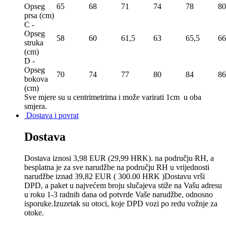
Opseg
65
68
71
74
78
80
prsa (сm)
C -
Opseg
58
60
61,5
63
65,5
66
struka
(сm)
D -
Opseg
70
74
77
80
84
86
bokova
(сm)
Sve mjere su u centrimetrima
i može varirati 1cm u oba
smjera.
Dostava i povrat
Dostava
Dostava iznosi 3,98 EUR (29,99 HRK). na području RH, a
besplatna je za sve narudžbe na području RH u vrijednosti
narudžbe iznad 39,82 EUR ( 300.00 HRK )Dostavu vrši
DPD, a paket u najvećem broju slučajeva stiže na Vašu adresu
u roku 1-3 radnih dana od potvrde Vaše narudžbe, odnosno
isporuke.Izuzetak su otoci, koje DPD vozi po redu vožnje za
otoke.