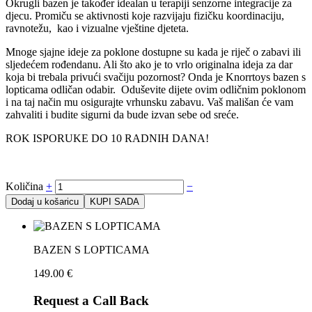
Okrugli bazen je također idealan u terapiji senzorne integracije za
djecu. Promiču se aktivnosti koje razvijaju fizičku koordinaciju,
ravnotežu, kao i vizualne vještine djeteta.
Mnoge sjajne ideje za poklone dostupne su kada je riječ o zabavi ili
sljedećem rođendanu. Ali što ako je to vrlo originalna ideja za dar
koja bi trebala privući svačiju pozornost? Onda je Knorrtoys bazen s
lopticama odličan odabir. Oduševite dijete ovim odličnim poklonom
i na taj način mu osigurajte vrhunsku zabavu. Vaš mališan će vam
zahvaliti i budite sigurni da bude izvan sebe od sreće.
ROK ISPORUKE DO 10 RADNIH DANA!
Količina
+
−
Dodaj u košaricu
KUPI SADA
BAZEN S LOPTICAMA
149.00
€
Request a Call Back