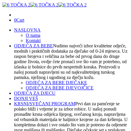
0
Cart
NASLOVNA
O nama
Kontakt
ODJEĆA ZA BEBE
Nudimo najveći izbor kvalitetne odjeće,
modnih i praktičnih dodataka za dječake od 0-24 mjeseca. Uz
raspon brojeva i veličina za bebe od prvog dana do druge
godine života, ovdje ćete pronaći sve što vam je potrebno, od
izlaska iz bolnice do prvih nespretnih koraka. Proizvodi u
našoj ponudi napravljeni su od najkvalitetnijeg turskog
pamuka, nježnog i ugodnog za dječju kožu.
ODJEĆA ZA BEBE DJEČAKE
ODJEĆA ZA BEBE DJEVOJČICE
ODJEĆA ZA DJECU
DONJI VEŠ
KRSNI/SVEČANI PROGRAM
Prvi dan za pamćenje se
polako bliži i vrijeme je za izbor robice. U našoj ponudi
pronađite krsna odijelca lijepog, svečanog kroja, napravljena
od vrhunskih materijala te haljinice krojene za dan krštenja. U
kompletima dolazi i sve ostalo što vam je potreno da odjenete
svog mališana ili mališanku. Dječake očekuje set s prslukom,