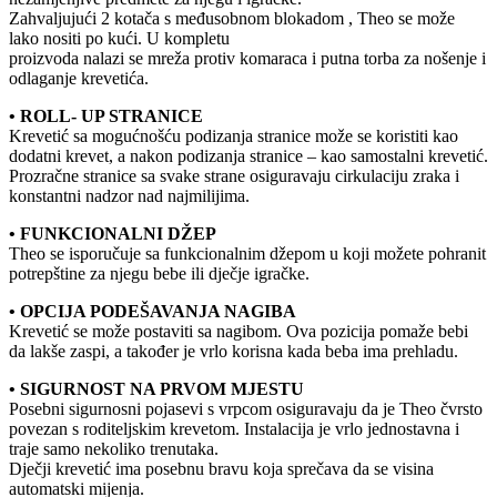
Zahvaljujući 2 kotača s međusobnom blokadom , Theo se može
lako nositi po kući. U kompletu
proizvoda nalazi se mreža protiv komaraca i putna torba za nošenje i
odlaganje krevetića.
• ROLL- UP STRANICE
Krevetić sa mogućnošću podizanja stranice može se koristiti kao
dodatni krevet, a nakon podizanja stranice – kao samostalni krevetić.
Prozračne stranice sa svake strane osiguravaju cirkulaciju zraka i
konstantni nadzor nad najmilijima.
• FUNKCIONALNI DŽEP
Theo se isporučuje sa funkcionalnim džepom u koji možete pohranit
potrepštine za njegu bebe ili dječje igračke.
• OPCIJA PODEŠAVANJA NAGIBA
Krevetić se može postaviti sa nagibom. Ova pozicija pomaže bebi
da lakše zaspi, a također je vrlo korisna kada beba ima prehladu.
• SIGURNOST NA PRVOM MJESTU
Posebni sigurnosni pojasevi s vrpcom osiguravaju da je Theo čvrsto
povezan s roditeljskim krevetom. Instalacija je vrlo jednostavna i
traje samo nekoliko trenutaka.
Dječji krevetić ima posebnu bravu koja sprečava da se visina
automatski mijenja.