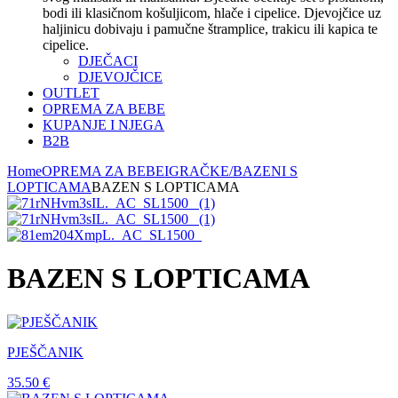
bodi ili klasičnom košuljicom, hlače i cipelice. Djevojčice uz
haljinicu dobivaju i pamučne štramplice, trakicu ili kapica te
cipelice.
DJEČACI
DJEVOJČICE
OUTLET
OPREMA ZA BEBE
KUPANJE I NJEGA
B2B
Home
OPREMA ZA BEBE
IGRAČKE/BAZENI S
LOPTICAMA
BAZEN S LOPTICAMA
BAZEN S LOPTICAMA
PJEŠČANIK
35.50
€