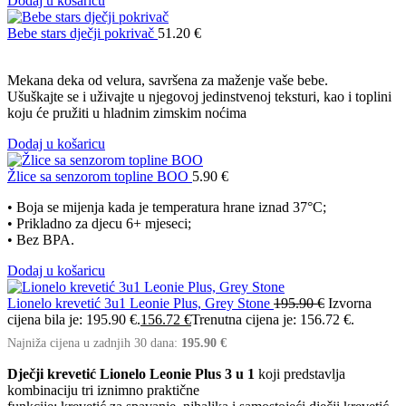
Dodaj u košaricu
Bebe stars dječji pokrivač
51.20
€
Mekana deka od velura, savršena za maženje vaše bebe.
Ušuškajte se i uživajte u njegovoj jedinstvenoj teksturi, kao i toplini
koju će pružiti u hladnim zimskim noćima
Dodaj u košaricu
Žlice sa senzorom topline BOO
5.90
€
• Boja se mijenja kada je temperatura hrane iznad 37°C;
• Prikladno za djecu 6+ mjeseci;
• Bez BPA.
Dodaj u košaricu
Lionelo krevetić 3u1 Leonie Plus, Grey Stone
195.90
€
Izvorna
cijena bila je: 195.90 €.
156.72
€
Trenutna cijena je: 156.72 €.
Najniža cijena u zadnjih 30 dana:
195.90
€
Dječji krevetić Lionelo Leonie Plus 3 u 1
koji predstavlja
kombinaciju tri iznimno praktične