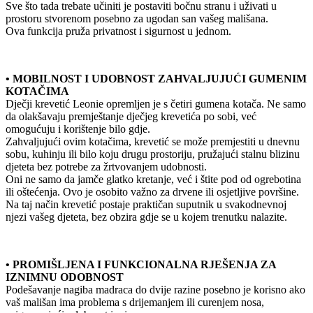
Sve što tada trebate učiniti je postaviti bočnu stranu i uživati u
prostoru stvorenom posebno za ugodan san vašeg mališana.
Ova funkcija pruža privatnost i sigurnost u jednom.
• MOBILNOST I UDOBNOST ZAHVALJUJUĆI GUMENIM
KOTAČIMA
Dječji krevetić Leonie opremljen je s četiri gumena kotača. Ne samo
da olakšavaju premještanje dječjeg krevetića po sobi, već
omogućuju i korištenje bilo gdje.
Zahvaljujući ovim kotačima, krevetić se može premjestiti u dnevnu
sobu, kuhinju ili bilo koju drugu prostoriju, pružajući stalnu blizinu
djeteta bez potrebe za žrtvovanjem udobnosti.
Oni ne samo da jamče glatko kretanje, već i štite pod od ogrebotina
ili oštećenja. Ovo je osobito važno za drvene ili osjetljive površine.
Na taj način krevetić postaje praktičan suputnik u svakodnevnoj
njezi vašeg djeteta, bez obzira gdje se u kojem trenutku nalazite.
• PROMIŠLJENA I FUNKCIONALNA RJEŠENJA ZA
IZNIMNU ODOBNOST
Podešavanje nagiba madraca do dvije razine posebno je korisno ako
vaš mališan ima problema s drijemanjem ili curenjem nosa,