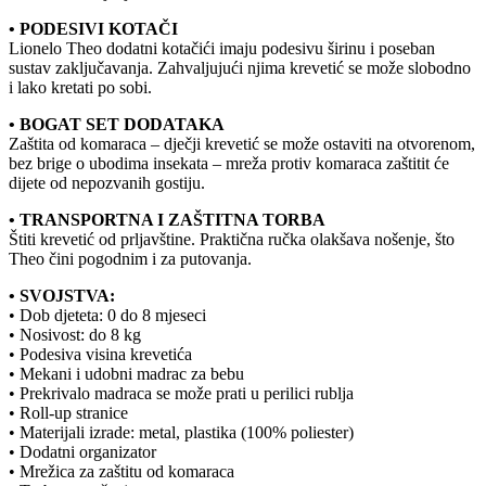
• PODESIVI KOTAČI
Lionelo Theo dodatni kotačići imaju podesivu širinu i poseban
sustav zaključavanja. Zahvaljujući njima krevetić se može slobodno
i lako kretati po sobi.
• BOGAT SET DODATAKA
Zaštita od komaraca – dječji krevetić se može ostaviti na otvorenom,
bez brige o ubodima insekata – mreža protiv komaraca zaštitit će
dijete od nepozvanih gostiju.
• TRANSPORTNA I ZAŠTITNA TORBA
Štiti krevetić od prljavštine. Praktična ručka olakšava nošenje, što
Theo čini pogodnim i za putovanja.
• SVOJSTVA:
• Dob djeteta: 0 do 8 mjeseci
• Nosivost: do 8 kg
• Podesiva visina krevetića
• Mekani i udobni madrac za bebu
• Prekrivalo madraca se može prati u perilici rublja
• Roll-up stranice
• Materijali izrade: metal, plastika (100% poliester)
• Dodatni organizator
• Mrežica za zaštitu od komaraca