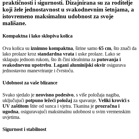
praktičnosti i sigurnosti
. Dizajnirana su za roditelje
koji žele jednostavnost u svakodnevnim šetnjama, a
istovremeno maksimalnu udobnost za svoje
mališane.
Kompaktna i lako sklopiva kolica
Ova kolica su
iznimno kompaktna
, širine samo
65 cm
, što znači da
lako prolaze kroz
standardna vrata
i uske prolaze. Lako se
sklapaju jednom rukom, što ih čini idealnima za
putovanja i
svakodnevnu upotrebu
.
Lagani aluminijski okvir
osigurava
jednostavno manevriranje i čvrstoću.
Udobnost za vaše blizance
Svako sjedalo je
neovisno podesivo
, s više položaja nagiba,
uključujući
potpuno ležeći položaj
za spavanje.
Veliki krovići s
UV zaštitom
štite od sunca i vjetra. Tkanina je
prozračna i
ugodna
, osiguravajući maksimalnu udobnost u svim vremenskim
uvjetima.
Sigurnost i stabilnost