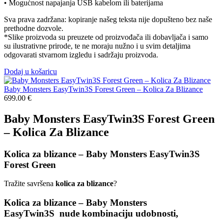
• Mogućnost napajanja USB kabelom ili baterijama
Sva prava zadržana: kopiranje našeg teksta nije dopušteno bez naše
prethodne dozvole.
*Slike proizvoda su preuzete od proizvođača ili dobavljača i samo
su ilustrativne prirode, te ne moraju nužno i u svim detaljima
odgovarati stvarnom izgledu i sadržaju proizvoda.
Dodaj u košaricu
Baby Monsters EasyTwin3S Forest Green – Kolica Za Blizance
699.00
€
Baby Monsters EasyTwin3S Forest Green
– Kolica Za Blizance
Kolica za blizance – Baby Monsters EasyTwin3S
Forest Green
Tražite savršena
kolica za blizance
?
Kolica za blizance – Baby Monsters
EasyTwin3S
nude
kombinaciju udobnosti,