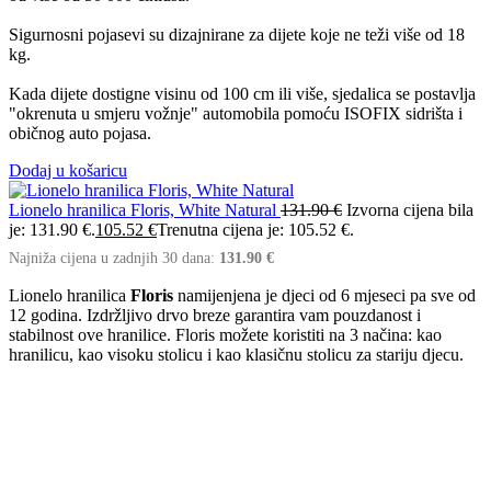
Sigurnosni pojasevi su dizajnirane za dijete koje ne teži više od 18
kg.
Kada dijete dostigne visinu od 100 cm ili više, sjedalica se postavlja
"okrenuta u smjeru vožnje" automobila pomoću ISOFIX sidrišta i
običnog auto pojasa.
Dodaj u košaricu
Lionelo hranilica Floris, White Natural
131.90
€
Izvorna cijena bila
je: 131.90 €.
105.52
€
Trenutna cijena je: 105.52 €.
Najniža cijena u zadnjih 30 dana:
131.90
€
Lionelo hranilica
Floris
namijenjena je djeci od 6 mjeseci pa sve od
12 godina. Izdržljivo drvo breze garantira vam pouzdanost i
stabilnost ove hranilice. Floris možete koristiti na 3 načina: kao
hranilicu, kao visoku stolicu i kao klasičnu stolicu za stariju djecu.