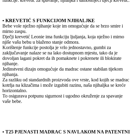
funkcije: krevetić za spavanje, njhaljka i samostojeći dječji krevetić.
• KREVETIĆ S FUNKCIJOM NJIHALJKE
Bebe vole nježno njihanje koje im omogućuje da se brzo smire i
mirno zaspu.
Dječji krevetić Leonie ima funkciju ljuljanja, koja nježno i mirno
njiše vašu bebu u blaženo stanje odmora.
Korištenje funkcije postolja je vrlo jednostavno, gumbi za
zaključavanje nalaze se na lako dostupnom mjestu, tako da je
dovoljan lagani pokret da ih pomaknete i pokrenete ili blokirate
njihanje.
Jedinstveni dizajn omogućuje da madrac ostane stabilan tijekom
njihanja.
Za razliku od standardnih proizvoda ove vrste, kod kojih se madrac
kotrlja na klizačima i može izgubiti razinu, naša njihaljka se kreće
horizontalno.
To osigurava potpunu sigurnost i ugodno okruženje za spavanje
vaše bebe.
• T25 PJENASTI MADRAC S NAVLAKOM NA PATENTNI