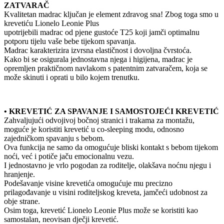
ZATVARAČ
Kvalitetan madrac ključan je element zdravog sna! Zbog toga smo u
krevetiću Lionelo Leonie Plus
upotrijebili madrac od pjene gustoće T25 koji jamči optimalnu
potporu tijelu vaše bebe tijekom spavanja.
Madrac karakterizira izvrsna elastičnost i dovoljna čvrstoća.
Kako bi se osigurala jednostavna njega i higijena, madrac je
opremljen praktičnom navlakom s patentnim zatvaračem, koja se
može skinuti i oprati u bilo kojem trenutku.
• KREVETIĆ ZA SPAVANJE I SAMOSTOJEĆI KREVETIĆ
Zahvaljujući odvojivoj bočnoj stranici i trakama za montažu,
moguće je koristiti krevetić u co-sleeping modu, odnosno
zajedničkom spavanju s bebom.
Ova funkcija ne samo da omogućuje bliski kontakt s bebom tijekom
noći, već i potiče jaču emocionalnu vezu.
I jednostavno je vrlo pogodan za roditelje, olakšava noćnu njegu i
hranjenje.
Podešavanje visine krevetića omogućuje mu precizno
prilagođavanje u visini roditeljskog kreveta, jamčeći udobnost za
obje strane.
Osim toga, krevetić Lionelo Leonie Plus može se koristiti kao
samostalan, neovisan dječji krevetić.