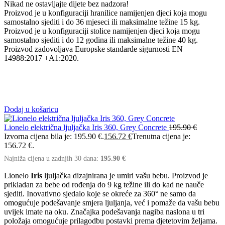
Nikad ne ostavljajte dijete bez nadzora!
Proizvod je u konfiguraciji hranilice namijenjen djeci koja mogu
samostalno sjediti i do 36 mjeseci ili maksimalne težine 15 kg.
Proizvod je u konfiguraciji stolice namijenjen djeci koja mogu
samostalno sjediti i do 12 godina ili maksimalne težine 40 kg.
Proizvod zadovoljava Europske standarde sigurnosti EN
14988:2017 +A1:2020.
Dodaj u košaricu
Lionelo električna ljuljačka Iris 360, Grey Concrete
195.90
€
Izvorna cijena bila je: 195.90 €.
156.72
€
Trenutna cijena je:
156.72 €.
Najniža cijena u zadnjih 30 dana:
195.90
€
Lionelo
Iris
ljuljačka dizajnirana je umiri vašu bebu. Proizvod je
prikladan za bebe od rođenja do 9 kg težine ili do kad ne nauče
sjediti. Inovativno sjedalo koje se okreće za 360° ne samo da
omogućuje podešavanje smjera ljuljanja, već i pomaže da vašu bebu
uvijek imate na oku. Značajka podešavanja nagiba naslona u tri
položaja omogućuje prilagodbu postavki prema djetetovim željama.