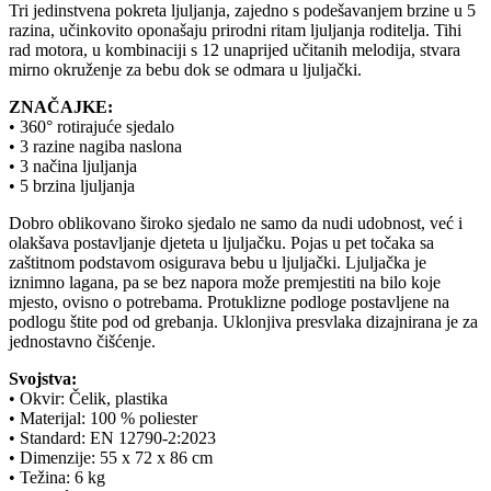
Tri jedinstvena pokreta ljuljanja, zajedno s podešavanjem brzine u 5
razina, učinkovito oponašaju prirodni ritam ljuljanja roditelja. Tihi
rad motora, u kombinaciji s 12 unaprijed učitanih melodija, stvara
mirno okruženje za bebu dok se odmara u ljuljački.
ZNAČAJKE:
• 360° rotirajuće sjedalo
• 3 razine nagiba naslona
• 3 načina ljuljanja
• 5 brzina ljuljanja
Dobro oblikovano široko sjedalo ne samo da nudi udobnost, već i
olakšava postavljanje djeteta u ljuljačku. Pojas u pet točaka sa
zaštitnom podstavom osigurava bebu u ljuljački. Ljuljačka je
iznimno lagana, pa se bez napora može premjestiti na bilo koje
mjesto, ovisno o potrebama. Protuklizne podloge postavljene na
podlogu štite pod od grebanja. Uklonjiva presvlaka dizajnirana je za
jednostavno čišćenje.
Svojstva:
• Okvir: Čelik, plastika
• Materijal: 100 % poliester
• Standard: EN 12790-2:2023
• Dimenzije: 55 x 72 x 86 cm
• Težina: 6 kg