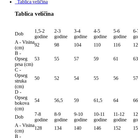
Tablica veličina
Tablica veličina
1,5-2
2-3
3-4
4-5
5-6
6-
Dob
godine
godine
godine
godine
godine
go
A - Visina
92
98
104
110
116
12
(сm)
B -
Opseg
53
55
57
59
61
63
prsa (сm)
C -
Opseg
50
52
54
55
56
57
struka
(сm)
D -
Opseg
54
56,5
59
61,5
64
66
bokova
(сm)
7-8
8-9
9-10
10-11
11-12
12
Dob
godine
godine
godine
godine
godine
go
A - Visina
128
134
140
146
152
15
(сm)
B -