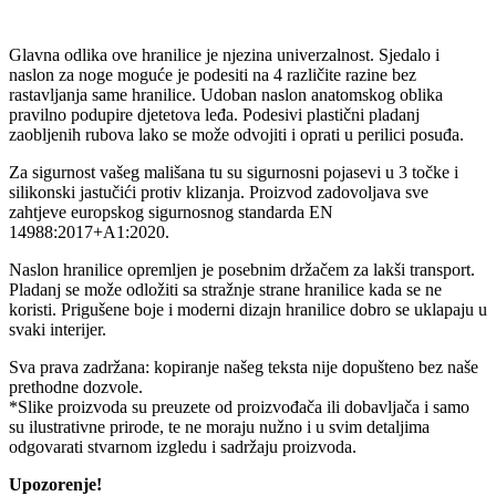
Glavna odlika ove hranilice je njezina univerzalnost. Sjedalo i
naslon za noge moguće je podesiti na 4 različite razine bez
rastavljanja same hranilice. Udoban naslon anatomskog oblika
pravilno podupire djetetova leđa. Podesivi plastični pladanj
zaobljenih rubova lako se može odvojiti i oprati u perilici posuđa.
Za sigurnost vašeg mališana tu su sigurnosni pojasevi u 3 točke i
silikonski jastučići protiv klizanja. Proizvod zadovoljava sve
zahtjeve europskog sigurnosnog standarda EN
14988:2017+A1:2020.
Naslon hranilice opremljen je posebnim držačem za lakši transport.
Pladanj se može odložiti sa stražnje strane hranilice kada se ne
koristi. Prigušene boje i moderni dizajn hranilice dobro se uklapaju u
svaki interijer.
Sva prava zadržana: kopiranje našeg teksta nije dopušteno bez naše
prethodne dozvole.
*Slike proizvoda su preuzete od proizvođača ili dobavljača i samo
su ilustrativne prirode, te ne moraju nužno i u svim detaljima
odgovarati stvarnom izgledu i sadržaju proizvoda.
Upozorenje!