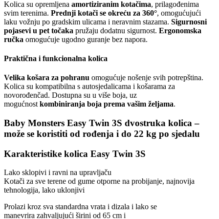
Kolica su opremljena
amortiziranim kotačima
, prilagođenima
svim terenima.
Prednji kotači se okreću za 360°
, omogućujući
laku vožnju po gradskim ulicama i neravnim stazama.
Sigurnosni
pojasevi u pet točaka
pružaju dodatnu sigurnost.
Ergonomska
ručka
omogućuje ugodno guranje bez napora.
Praktična i funkcionalna kolica
Velika košara za pohranu
omogućuje nošenje svih potrepština.
Kolica su kompatibilna s autosjedalicama i košarama za
novorođenčad. Dostupna su u više boja, uz
mogućnost
kombiniranja boja prema vašim željama
.
Baby Monsters Easy Twin 3S dvostruka kolica –
može se koristiti od rođenja i do 22 kg po sjedalu
Karakteristike kolica Easy Twin 3S
Lako sklopivi i ravni na upravljaču
Kotači za sve terene od gume otporne na probijanje, najnovija
tehnologija, lako uklonjivi
Prolazi kroz sva standardna vrata i dizala i lako se
manevrira zahvaljujući širini od 65 cm i