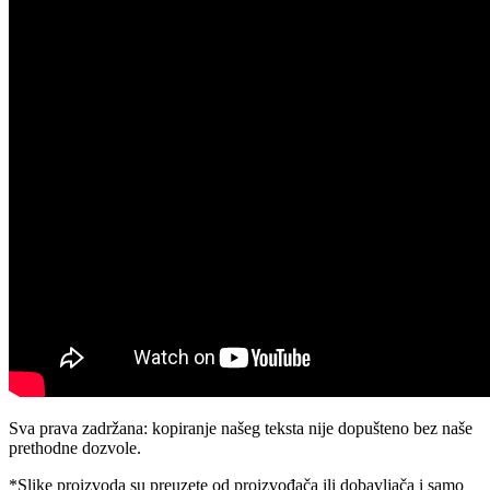
Sva prava zadržana: kopiranje našeg teksta nije dopušteno bez naše
prethodne dozvole.
*Slike proizvoda su preuzete od proizvođača ili dobavljača i samo