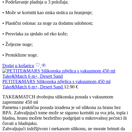
• Podešavanje pladnja u 3 položaja;
• Može se koristiti kao niska stolica za hranjenje;
• Plastični oslonac za noge za dodatnu udobnost;
• Presvlaka za sjedalo od eko kože;
• Željezne noge;
• Protuklizne noge.
Dodaj u košaricu
PETITE&MARS Silikonska zdjelica s vakuumom 450 ml
Take&Match 6 m+, Desert Sand
12.90
€
TAKE&MATCH dvobojna silikonska posuda s vakuumom
zapremnine 450 ml
Pametna i praktična posuda izrađena je od silikona za hranu bez
BPA. Zahvaljujući tome može se sigurno koristiti za sva jela, topla i
hladna, hranu možete bezbrižno podgrijati u mikrovalnoj pećnici ili
čuvati u hladnjaku.
Zahvaljujući izdržljivom i mekanom silikonu, ne morate brinuti da