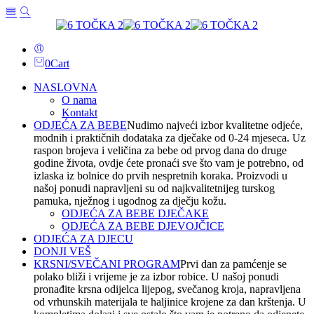
0
Cart
NASLOVNA
O nama
Kontakt
ODJEĆA ZA BEBE
Nudimo najveći izbor kvalitetne odjeće,
modnih i praktičnih dodataka za dječake od 0-24 mjeseca. Uz
raspon brojeva i veličina za bebe od prvog dana do druge
godine života, ovdje ćete pronaći sve što vam je potrebno, od
izlaska iz bolnice do prvih nespretnih koraka. Proizvodi u
našoj ponudi napravljeni su od najkvalitetnijeg turskog
pamuka, nježnog i ugodnog za dječju kožu.
ODJEĆA ZA BEBE DJEČAKE
ODJEĆA ZA BEBE DJEVOJČICE
ODJEĆA ZA DJECU
DONJI VEŠ
KRSNI/SVEČANI PROGRAM
Prvi dan za pamćenje se
polako bliži i vrijeme je za izbor robice. U našoj ponudi
pronađite krsna odijelca lijepog, svečanog kroja, napravljena
od vrhunskih materijala te haljinice krojene za dan krštenja. U