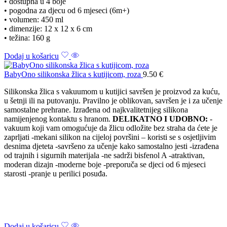
• dostupna u 4 boje
• pogodna za djecu od 6 mjeseci (6m+)
• volumen: 450 ml
• dimenzije: 12 x 12 x 6 cm
• težina: 160 g
Dodaj u košaricu
BabyOno silikonska žlica s kutijicom, roza
9.50
€
Silikonska žlica s vakuumom u kutijici savršen je proizvod za kuću,
u šetnji ili na putovanju. Pravilno je oblikovan, savršen je i za učenje
samostalne prehrane. Izrađena od najkvalitetnijeg silikona
namijenjenog kontaktu s hranom.
DELIKATNO I UDOBNO:
-
vakuum koji vam omogućuje da žlicu odložite bez straha da ćete je
zaprljati -mekani silikon na cijeloj površini – koristi se s osjetljivim
desnima djeteta -savršeno za učenje kako samostalno jesti -izrađena
od trajnih i sigurnih materijala -ne sadrži bisfenol A -atraktivan,
moderan dizajn -moderne boje -preporuča se djeci od 6 mjeseci
starosti -pranje u perilici posuđa.
Dodaj u košaricu