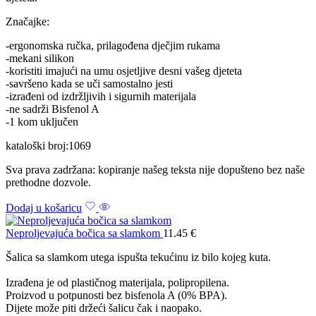
Značajke:
-ergonomska ručka, prilagođena dječjim rukama
-mekani silikon
-koristiti imajući na umu osjetljive desni vašeg djeteta
-savršeno kada se uči samostalno jesti
-izrađeni od izdržljivih i sigurnih materijala
-ne sadrži Bisfenol A
-1 kom uključen
kataloški broj:1069
Sva prava zadržana: kopiranje našeg teksta nije dopušteno bez naše
prethodne dozvole.
Dodaj u košaricu
Neproljevajuća bočica sa slamkom
11.45
€
Šalica sa slamkom utega ispušta tekućinu iz bilo kojeg kuta.
Izrađena je od plastičnog materijala, polipropilena.
Proizvod u potpunosti bez bisfenola A (0% BPA).
Dijete može piti držeći šalicu čak i naopako.