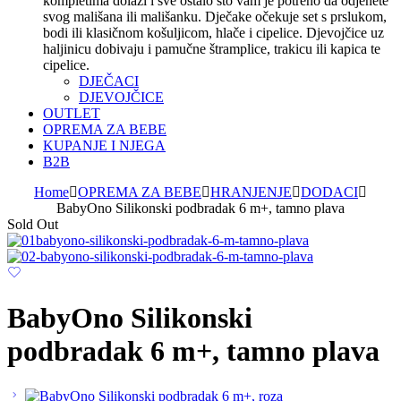
kompletima dolazi i sve ostalo što vam je potreno da odjenete
svog mališana ili mališanku. Dječake očekuje set s prslukom,
bodi ili klasičnom košuljicom, hlače i cipelice. Djevojčice uz
haljinicu dobivaju i pamučne štramplice, trakicu ili kapica te
cipelice.
DJEČACI
DJEVOJČICE
OUTLET
OPREMA ZA BEBE
KUPANJE I NJEGA
B2B
Home
OPREMA ZA BEBE
HRANJENJE
DODACI
BabyOno Silikonski podbradak 6 m+, tamno plava
Sold Out
BabyOno Silikonski
podbradak 6 m+, tamno plava