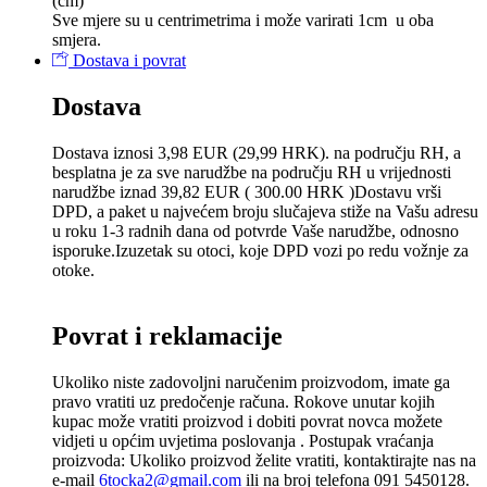
(сm)
Sve mjere su u centrimetrima
i može varirati 1cm u oba
smjera.
Dostava i povrat
Dostava
Dostava iznosi 3,98 EUR (29,99 HRK). na području RH, a
besplatna je za sve narudžbe na području RH u vrijednosti
narudžbe iznad 39,82 EUR ( 300.00 HRK )Dostavu vrši
DPD, a paket u najvećem broju slučajeva stiže na Vašu adresu
u roku 1-3 radnih dana od potvrde Vaše narudžbe, odnosno
isporuke.Izuzetak su otoci, koje DPD vozi po redu vožnje za
otoke.
Povrat i reklamacije
Ukoliko niste zadovoljni naručenim proizvodom, imate ga
pravo vratiti uz predočenje računa. Rokove unutar kojih
kupac može vratiti proizvod i dobiti povrat novca možete
vidjeti u općim uvjetima poslovanja . Postupak vraćanja
proizvoda: Ukoliko proizvod želite vratiti, kontaktirajte nas na
e-mail
6tocka2@gmail.com
ili na broj telefona 091 5450128.