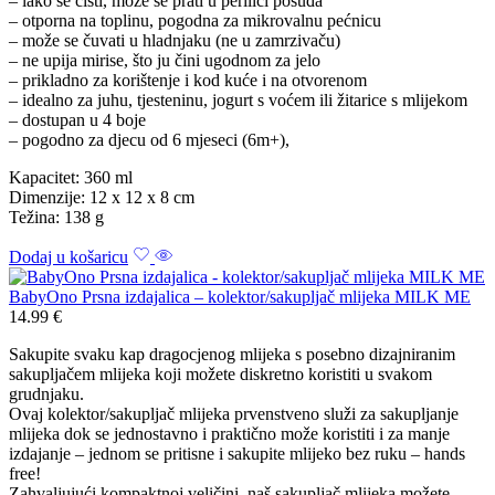
– lako se čisti, može se prati u perilici posuđa
– otporna na toplinu, pogodna za mikrovalnu pećnicu
– može se čuvati u hladnjaku (ne u zamrzivaču)
– ne upija mirise, što ju čini ugodnom za jelo
– prikladno za korištenje i kod kuće i na otvorenom
– idealno za juhu, tjesteninu, jogurt s voćem ili žitarice s mlijekom
– dostupan u 4 boje
– pogodno za djecu od 6 mjeseci (6m+),
Kapacitet: 360 ml
Dimenzije: 12 x 12 x 8 cm
Težina: 138 g
Dodaj u košaricu
BabyOno Prsna izdajalica – kolektor/sakupljač mlijeka MILK ME
14.99
€
Sakupite svaku kap dragocjenog mlijeka s posebno dizajniranim
sakupljačem mlijeka koji možete diskretno koristiti u svakom
grudnjaku.
Ovaj kolektor/sakupljač mlijeka prvenstveno služi za sakupljanje
mlijeka dok se jednostavno i praktično može koristiti i za manje
izdajanje – jednom se pritisne i sakupite mlijeko bez ruku – hands
free!
Zahvaljujući kompaktnoj veličini, naš sakupljač mlijeka možete