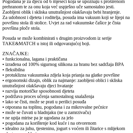
Pogodana je za djecu od 6 mjeseci koja se upoznaju s proširenom
prehranom te za onu koja već uspješno uče samostalno jesti.
Zaobljeni oblik i skliska unutrašnjost olakšavaju bebi hranjenje.
Za udobnost i djeteta i roditelja, posuda ima vakuum koji se lijepi na
površinu stola ili stolice. Uvjet za rad vakuumske čašice je čista
površina ploče stola.
Posuda se može kombinirati s drugim proizvodom iz serije
TAKE&MATCH u istoj ili odgovarajućoj boji.
ZNAČAJKE:
• funkcionalna, lagana i praktičana
• izrađena od 100% sigurnog silikona za hranu bez sadržaja BPA
• fleksibilna
• protuklizna vakuumska zdjela koja prianja na glatke površine
• ergonomski dizajn, oblik za najmanje: zaobljeni oblici i skliska
unutrašnjost olakšavaju djeci hvatanje
• razvija motoričke sposobnosti djeteta
• podržava proces učenja samostalnog snalaženja
• lako se čisti, može se prati u perilici posuđa
• otporana na toplinu, pogodana i za mikrovalne pećnice
• može se čuvati u hladnjaku (ne u zamrzivaču)
• ne upija mirise pa je ugodana za jelo
• pogodana za korištenje kod kuće i na otvorenom
• idealno za juhu, tjesteninu, jogurt s voćem ili žitarice s mlijekom