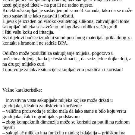
uzeti gdje god idete – na put ili na radno mjesto.
Kolektor/sakupljač je sastavljen od samo 3 komada, tako da se može
brzo sastaviti te lako rastaviti i očistiti.
Lijevak je izrađen od visokokvalitetnog silikona, zahvaljujući tome
sakupljač mlijeka se savršeno prilagođava obliku vaših grudi
i štiti vašu kožu od iritacija.
Svi dijelovi bočice izrađeni su od posebnog materijala prikladnog za
kontakt s hranom i ne sadrže BPA.
Odlično može poslužiti za sakupljanje mlijeka, pogotovo u
počecima dojenja, kada je česta situacija, da se iz jedne dojke doji, a
na drugoj mlijeko curi.
I upravo je za takve situacije sakupljač vrlo praktičan i koristan!
Važne karakteristike:
– inovativna vrsta sakupljača mlijeka koji se može držati u
grudnjaku, idealno za diskretno korištenje
– veličina proizvoda je toliko mala da lako stane u bilo koju vrstu
grudnjaka, čak i u grudnjak s podstavom
– zbog kompaktnih dimenzija može se koristiti za put ili na radnom
mjestu
– sakupljač mlijeka ima funkciju manjeg izdajanja – pritiskom na