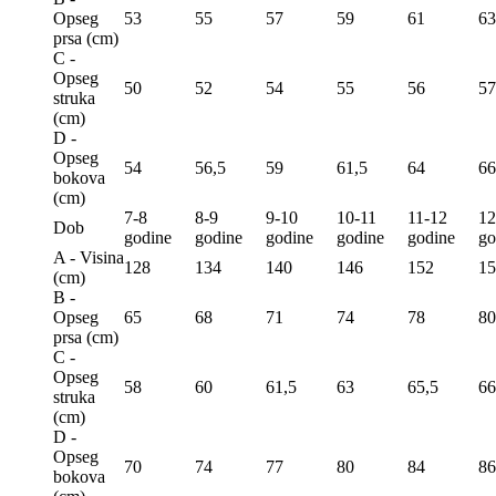
Opseg
53
55
57
59
61
63
prsa (сm)
C -
Opseg
50
52
54
55
56
57
struka
(сm)
D -
Opseg
54
56,5
59
61,5
64
66
bokova
(сm)
7-8
8-9
9-10
10-11
11-12
12
Dob
godine
godine
godine
godine
godine
go
A - Visina
128
134
140
146
152
15
(сm)
B -
Opseg
65
68
71
74
78
80
prsa (сm)
C -
Opseg
58
60
61,5
63
65,5
66
struka
(сm)
D -
Opseg
70
74
77
80
84
86
bokova