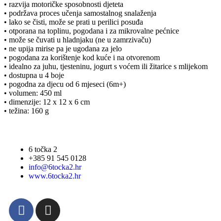
• razvija motoričke sposobnosti djeteta
• podržava proces učenja samostalnog snalaženja
• lako se čisti, može se prati u perilici posuđa
• otporana na toplinu, pogodana i za mikrovalne pećnice
• može se čuvati u hladnjaku (ne u zamrzivaču)
• ne upija mirise pa je ugodana za jelo
• pogodana za korištenje kod kuće i na otvorenom
• idealno za juhu, tjesteninu, jogurt s voćem ili žitarice s mlijekom
• dostupna u 4 boje
• pogodna za djecu od 6 mjeseci (6m+)
• volumen: 450 ml
• dimenzije: 12 x 12 x 6 cm
• težina: 160 g
6 točka 2
+385 91 545 0128
info@6tocka2.hr
www.6tocka2.hr