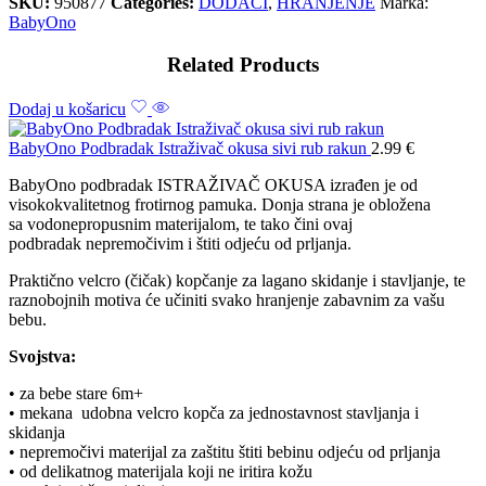
SKU:
950877
Categories:
DODACI
,
HRANJENJE
Marka:
BabyOno
Related Products
Dodaj u košaricu
BabyOno Podbradak Istraživač okusa sivi rub rakun
2.99
€
BabyOno podbradak ISTRAŽIVAČ OKUSA izrađen je od
visokokvalitetnog frotirnog pamuka. Donja strana je obložena
sa vodonepropusnim materijalom, te tako čini ovaj
podbradak nepremočivim i štiti odjeću od prljanja.
Praktično velcro (čičak) kopčanje za lagano skidanje i stavljanje, te
raznobojnih motiva će učiniti svako hranjenje zabavnim za vašu
bebu.
Svojstva:
• za bebe stare 6m+
• mekana udobna velcro kopča za jednostavnost stavljanja i
skidanja
• nepremočivi materijal za zaštitu štiti bebinu odjeću od prljanja
• od delikatnog materijala koji ne iritira kožu