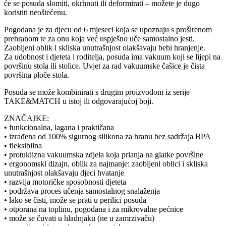
će se posuda slomiti, okrhnuti ili deformirati – možete je dugo
koristiti neoštećenu.
Pogodana je za djecu od 6 mjeseci koja se upoznaju s proširenom
prehranom te za onu koja već uspješno uče samostalno jesti.
Zaobljeni oblik i skliska unutrašnjost olakšavaju bebi hranjenje.
Za udobnost i djeteta i roditelja, posuda ima vakuum koji se lijepi na
površinu stola ili stolice. Uvjet za rad vakuumske čašice je čista
površina ploče stola.
Posuda se može kombinirati s drugim proizvodom iz serije
TAKE&MATCH u istoj ili odgovarajućoj boji.
ZNAČAJKE:
• funkcionalna, lagana i praktičana
• izrađena od 100% sigurnog silikona za hranu bez sadržaja BPA
• fleksibilna
• protuklizna vakuumska zdjela koja prianja na glatke površine
• ergonomski dizajn, oblik za najmanje: zaobljeni oblici i skliska
unutrašnjost olakšavaju djeci hvatanje
• razvija motoričke sposobnosti djeteta
• podržava proces učenja samostalnog snalaženja
• lako se čisti, može se prati u perilici posuđa
• otporana na toplinu, pogodana i za mikrovalne pećnice
• može se čuvati u hladnjaku (ne u zamrzivaču)