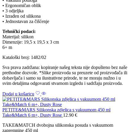
• Vakuum podloga
• Ergonomičan oblik
• 3 odjeljka
• Izrađen od silikona
• Jednostavan za čišćenje
Tehnički podaci:
Materijal: silikon
Dimenzije: 19,5 x 19,5 x 3 cm
6+ m
Kataloški broj: 1482/02
Sva prava zadržana: kopiranje našeg teksta nije dopušteno bez naše
prethodne dozvole. *Slike proizvoda su preuzete od proizvođača ili
dobavljača i samo su ilustrativne prirode, te ne moraju nužno i u
svim detaljima odgovarati stvarnom izgledu i sadržaju proizvoda.
Dodaj u košaricu
PETITE&MARS Silikonska zdjelica s vakuumom 450 ml
Take&Match 6 m+, Dusty Rose
12.90
€
TAKE&MATCH dvobojna silikonska posuda s vakuumom
zapremnine 450 ml