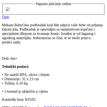
Sigurno plaćanje online
Opis
Mekani BabyOno podbradak koji štiti odjeću vaše bebe od prljanja
tokom jela. Podbradak je opremljen sa namjestivom kopčom i
specijalnim džepom za hvatanje hrane. Izrađen je od laganog i
ugodnog materijala. Jednostavno se čisti, te se može prati u
perilici suđa.
Dob: 6m+
Tehnički podaci:
• Ne sadrži BPA, olovo i ftalate
• Dimenzije: 32 x 23 cm
• Težina: 0.10 kg
• 1 komad je uključen u cijenu
Kataloški broj: 835/05