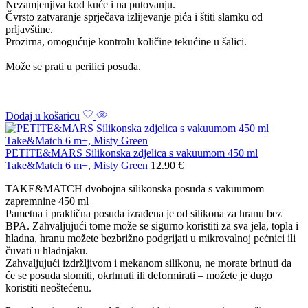
Nezamjenjiva kod kuće i na putovanju.
Čvrsto zatvaranje sprječava izlijevanje pića i štiti slamku od
prljavštine.
Prozirna, omogućuje kontrolu količine tekućine u šalici.
Može se prati u perilici posuđa.
Dodaj u košaricu
PETITE&MARS Silikonska zdjelica s vakuumom 450 ml
Take&Match 6 m+, Misty Green
12.90
€
TAKE&MATCH dvobojna silikonska posuda s vakuumom
zapremnine 450 ml
Pametna i praktična posuda izrađena je od silikona za hranu bez
BPA. Zahvaljujući tome može se sigurno koristiti za sva jela, topla i
hladna, hranu možete bezbrižno podgrijati u mikrovalnoj pećnici ili
čuvati u hladnjaku.
Zahvaljujući izdržljivom i mekanom silikonu, ne morate brinuti da
će se posuda slomiti, okrhnuti ili deformirati – možete je dugo
koristiti neoštećenu.