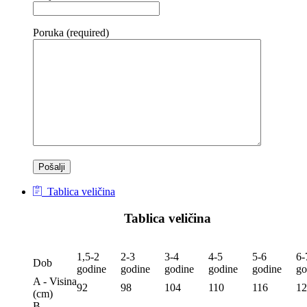
Poruka (required)
Tablica veličina
Tablica veličina
1,5-2
2-3
3-4
4-5
5-6
6-
Dob
godine
godine
godine
godine
godine
go
A - Visina
92
98
104
110
116
12
(сm)
B -