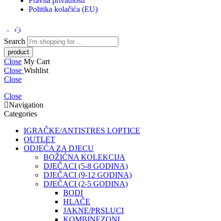
Pravila privatnosti
Politika kolačića (EU)
Search
Close
My Cart
Close
Wishlist
Close
Close
Navigation
Categories
IGRAČKE/ANTISTRES LOPTICE
OUTLET
ODJEĆA ZA DJECU
BOŽIĆNA KOLEKCIJA
DJEČACI (5-8 GODINA)
DJEČACI (9-12 GODINA)
DJEČACI (2-5 GODINA)
BODI
HLAČE
JAKNE/PRSLUCI
KOMBINEZONI