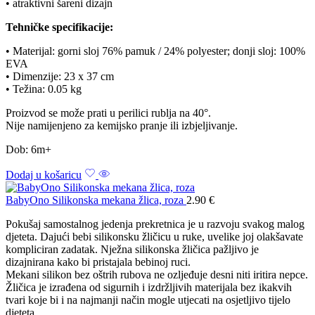
• atraktivni šareni dizajn
Tehničke specifikacije:
• Materijal: gorni sloj 76% pamuk / 24% polyester; donji sloj: 100%
EVA
• Dimenzije: 23 x 37 cm
• Težina: 0.05 kg
Proizvod se može prati u perilici rublja na 40°.
Nije namijenjeno za kemijsko pranje ili izbjeljivanje.
Dob: 6m+
Dodaj u košaricu
BabyOno Silikonska mekana žlica, roza
2.90
€
Pokušaj samostalnog jedenja prekretnica je u razvoju svakog malog
djeteta. Dajući bebi silikonsku žličicu u ruke, uvelike joj olakšavate
kompliciran zadatak. Nježna silikonska žličica pažljivo je
dizajnirana kako bi pristajala bebinoj ruci.
Mekani silikon bez oštrih rubova ne ozljeđuje desni niti iritira nepce.
Žličica je izrađena od sigurnih i izdržljivih materijala bez ikakvih
tvari koje bi i na najmanji način mogle utjecati na osjetljivo tijelo
djeteta.