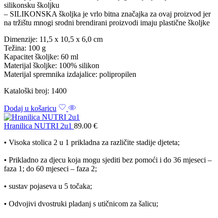
silikonsku školjku
– SILIKONSKA školjka je vrlo bitna značajka za ovaj proizvod jer
na tržištu mnogi srodni brendirani proizvodi imaju plastične školjke
Dimenzije: 11,5 x 10,5 x 6,0 cm
Težina: 100 g
Kapacitet školjke: 60 ml
Materijal školjke: 100% silikon
Materijal spremnika izdajalice: polipropilen
Kataloški broj: 1400
Dodaj u košaricu
Hranilica NUTRI 2u1
89.00
€
• Visoka stolica 2 u 1 prikladna za različite stadije djeteta;
• Prikladno za djecu koja mogu sjediti bez pomoći i do 36 mjeseci –
faza 1; do 60 mjeseci – faza 2;
• sustav pojaseva u 5 točaka;
• Odvojivi dvostruki pladanj s utičnicom za šalicu;