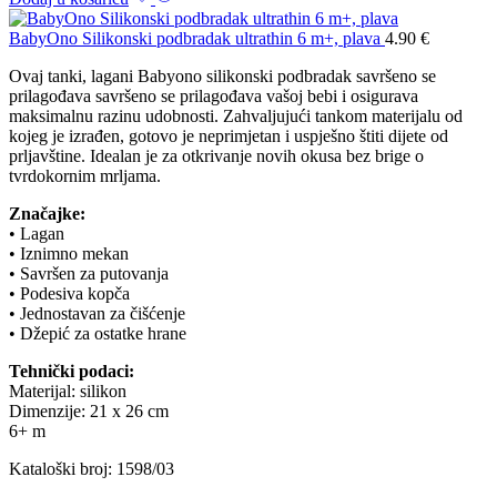
BabyOno Silikonski podbradak ultrathin 6 m+, plava
4.90
€
Ovaj tanki, lagani Babyono silikonski podbradak savršeno se
prilagođava savršeno se prilagođava vašoj bebi i osigurava
maksimalnu razinu udobnosti. Zahvaljujući tankom materijalu od
kojeg je izrađen, gotovo je neprimjetan i uspješno štiti dijete od
prljavštine. Idealan je za otkrivanje novih okusa bez brige o
tvrdokornim mrljama.
Značajke:
• Lagan
• Iznimno mekan
• Savršen za putovanja
• Podesiva kopča
• Jednostavan za čišćenje
• Džepić za ostatke hrane
Tehnički podaci:
Materijal: silikon
Dimenzije: 21 x 26 cm
6+ m
Kataloški broj: 1598/03