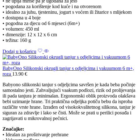
• ne upija mirise pa je ugodana za jelo
• pogodana za korištenje kod kuće i na otvorenom
• idealno za juhu, tjesteninu, jogurt s voćem ili žitarice s mlijekom
• dostupna u 4 boje
• pogodna za djecu od 6 mjeseci (6m+)
• volumen: 450 ml
• dimenzije: 12 x 12 x 6 cm
• težina: 160 g
Dodaj u košaricu
BabyOno Silikonski okrugli tanjur s odjeljcima i vakuumom 6 m+,
roza
13.90
€
Babyono silikonski tanjur s odjeljcima savršen je kada beba počinje
samostalno jesti. Zahvaljujući vaakum podlozi, rizik od prolijevanja
ili pada tanjura je minimalan. Ergonomski oblik proizvoda olakšava
bebi uzimanje hrane. Tri praktična odjeljka potiču bebu da isproba
različite vrste hrane. Izrađen od visokokvalitetnog silikona, tanjur je
siguran za zdravlje i lako se čisti. Može se prati u perilici posuđa i
zagrijavati u mikrovalnoj pećnici.
Značajke:
• Idealan za proširivanje prehrane