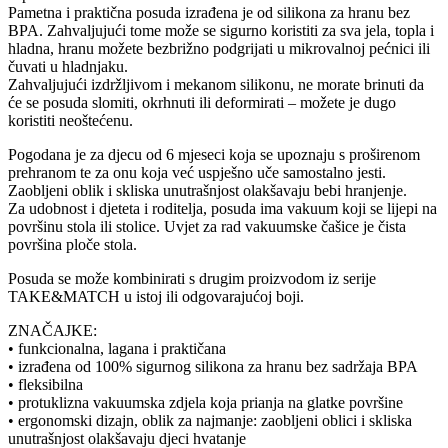
Pametna i praktična posuda izrađena je od silikona za hranu bez
BPA. Zahvaljujući tome može se sigurno koristiti za sva jela, topla i
hladna, hranu možete bezbrižno podgrijati u mikrovalnoj pećnici ili
čuvati u hladnjaku.
Zahvaljujući izdržljivom i mekanom silikonu, ne morate brinuti da
će se posuda slomiti, okrhnuti ili deformirati – možete je dugo
koristiti neoštećenu.
Pogodana je za djecu od 6 mjeseci koja se upoznaju s proširenom
prehranom te za onu koja već uspješno uče samostalno jesti.
Zaobljeni oblik i skliska unutrašnjost olakšavaju bebi hranjenje.
Za udobnost i djeteta i roditelja, posuda ima vakuum koji se lijepi na
površinu stola ili stolice. Uvjet za rad vakuumske čašice je čista
površina ploče stola.
Posuda se može kombinirati s drugim proizvodom iz serije
TAKE&MATCH u istoj ili odgovarajućoj boji.
ZNAČAJKE:
• funkcionalna, lagana i praktičana
• izrađena od 100% sigurnog silikona za hranu bez sadržaja BPA
• fleksibilna
• protuklizna vakuumska zdjela koja prianja na glatke površine
• ergonomski dizajn, oblik za najmanje: zaobljeni oblici i skliska
unutrašnjost olakšavaju djeci hvatanje