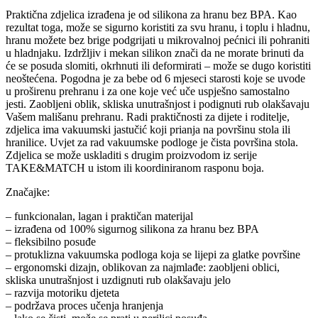
Praktična zdjelica izrađena je od silikona za hranu bez BPA. Kao
rezultat toga, može se sigurno koristiti za svu hranu, i toplu i hladnu,
hranu možete bez brige podgrijati u mikrovalnoj pećnici ili pohraniti
u hladnjaku. Izdržljiv i mekan silikon znači da ne morate brinuti da
će se posuda slomiti, okrhnuti ili deformirati – može se dugo koristiti
neoštećena. Pogodna je za bebe od 6 mjeseci starosti koje se uvode
u proširenu prehranu i za one koje već uče uspješno samostalno
jesti. Zaobljeni oblik, skliska unutrašnjost i podignuti rub olakšavaju
Vašem mališanu prehranu. Radi praktičnosti za dijete i roditelje,
zdjelica ima vakuumski jastučić koji prianja na površinu stola ili
hranilice. Uvjet za rad vakuumske podloge je čista površina stola.
Zdjelica se može uskladiti s drugim proizvodom iz serije
TAKE&MATCH u istom ili koordiniranom rasponu boja.
Značajke:
– funkcionalan, lagan i praktičan materijal
– izrađena od 100% sigurnog silikona za hranu bez BPA
– fleksibilno posuđe
– protuklizna vakuumska podloga koja se lijepi za glatke površine
– ergonomski dizajn, oblikovan za najmlađe: zaobljeni oblici,
skliska unutrašnjost i uzdignuti rub olakšavaju jelo
– razvija motoriku djeteta
– podržava proces učenja hranjenja