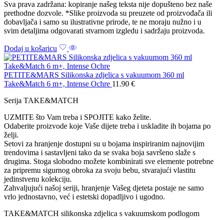
Sva prava zadržana: kopiranje našeg teksta nije dopušteno bez naše
prethodne dozvole. *Slike proizvoda su preuzete od proizvođača ili
dobavljača i samo su ilustrativne prirode, te ne moraju nužno i u
svim detaljima odgovarati stvarnom izgledu i sadržaju proizvoda.
Dodaj u košaricu
PETITE&MARS Silikonska zdjelica s vakuumom 360 ml
Take&Match 6 m+, Intense Ochre
11.90
€
Serija TAKE&MATCH
UZMITE što Vam treba i SPOJITE kako želite.
Odaberite proizvode koje Vaše dijete treba i uskladite ih bojama po
želji.
Setovi za hranjenje dostupni su u bojama inspiriranim najnovijim
trendovima i sastavljeni tako da se svaka boja savršeno slaže s
drugima. Stoga slobodno možete kombinirati sve elemente potrebne
za pripremu sigurnog obroka za svoju bebu, stvarajući vlastitu
jedinstvenu kolekciju.
Zahvaljujući našoj seriji, hranjenje Vašeg djeteta postaje ne samo
vrlo jednostavno, već i estetski dopadljivo i ugodno.
TAKE&MATCH silikonska zdjelica s vakuumskom podlogom