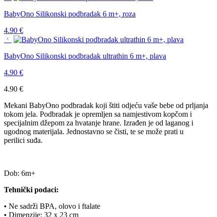
BabyOno Silikonski podbradak 6 m+, roza
4.90
€
BabyOno Silikonski podbradak ultrathin 6 m+, plava
4.90
€
4.90
€
Mekani BabyOno podbradak koji štiti odjeću vaše bebe od prljanja
tokom jela. Podbradak je opremljen sa namjestivom kopčom i
specijalnim džepom za hvatanje hrane. Izrađen je od laganog i
ugodnog materijala. Jednostavno se čisti, te se može prati u
perilici suđa.
Dob: 6m+
Tehnički podaci:
• Ne sadrži BPA, olovo i ftalate
• Dimenzije: 32 x 23 cm