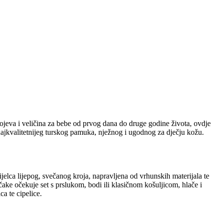
ojeva i veličina za bebe od prvog dana do druge godine života, ovdje
 najkvalitetnijeg turskog pamuka, nježnog i ugodnog za dječju kožu.
ijelca lijepog, svečanog kroja, napravljena od vrhunskih materijala te
čake očekuje set s prslukom, bodi ili klasičnom košuljicom, hlače i
ca te cipelice.