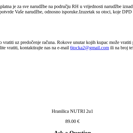
platna je za sve narudžbe na području RH u vrijednosti narudžbe izn
d potvrde Vaše narudžbe, odnosno isporuke.Izuzetak su otoci, koje DPD 
vratiti uz predočenje računa. Rokove unutar kojih kupac može vratiti 
e vratiti, kontaktirajte nas na e-mail
6tocka2@gmail.com
ili na broj 
Hranilica NUTRI 2u1
89.00
€
Ask a Question