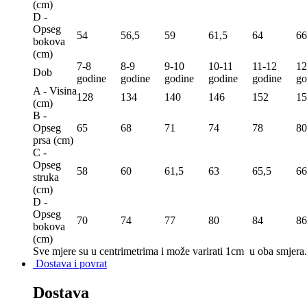
(сm)
D -
Opseg
54
56,5
59
61,5
64
66
bokova
(сm)
7-8
8-9
9-10
10-11
11-12
12
Dob
godine
godine
godine
godine
godine
go
A - Visina
128
134
140
146
152
15
(сm)
B -
Opseg
65
68
71
74
78
80
prsa (сm)
C -
Opseg
58
60
61,5
63
65,5
66
struka
(сm)
D -
Opseg
70
74
77
80
84
86
bokova
(сm)
Sve mjere su u centrimetrima
i može varirati 1cm u oba smjera.
Dostava i povrat
Dostava