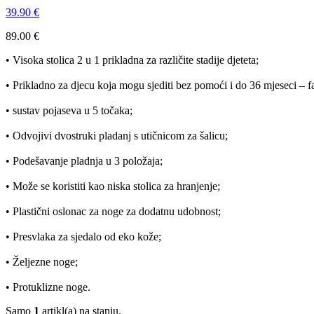
39.90
€
89.00
€
• Visoka stolica 2 u 1 prikladna za različite stadije djeteta;
• Prikladno za djecu koja mogu sjediti bez pomoći i do 36 mjeseci – fa
• sustav pojaseva u 5 točaka;
• Odvojivi dvostruki pladanj s utičnicom za šalicu;
• Podešavanje pladnja u 3 položaja;
• Može se koristiti kao niska stolica za hranjenje;
• Plastični oslonac za noge za dodatnu udobnost;
• Presvlaka za sjedalo od eko kože;
• Željezne noge;
• Protuklizne noge.
Samo
1
artikl(a) na stanju.