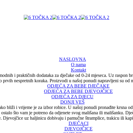
NASLOVNA
O nama
Kontakt
modnih i praktičnih dodataka za dječake od 0-24 mjeseca. Uz raspon br
 do prvih nespretnih koraka. Proizvodi u našoj ponudi napravljeni su od
ODJEĆA ZA BEBE DJEČAKE
ODJEĆA ZA BEBE DJEVOJČICE
ODJEĆA ZA DJECU
DONJI VEŠ
o bliži i vrijeme je za izbor robice. U našoj ponudi pronađite krsna od
e ostalo što vam je potreno da odjenete svog mališana ili mališanku. Dje
e. Djevojčice uz haljinicu dobivaju i pamučne štramplice, trakicu ili kapi
DJEČACI
DJEVOJČICE