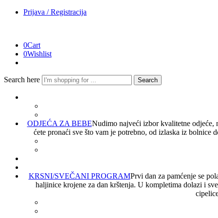
Prijava / Registracija
0
Cart
0
Wishlist
Search here
Search
ODJEĆA ZA BEBE
Nudimo najveći izbor kvalitetne odjeće, 
ćete pronaći sve što vam je potrebno, od izlaska iz bolnice
KRSNI/SVEČANI PROGRAM
Prvi dan za pamćenje se polak
haljinice krojene za dan krštenja. U kompletima dolazi i sv
cipelic