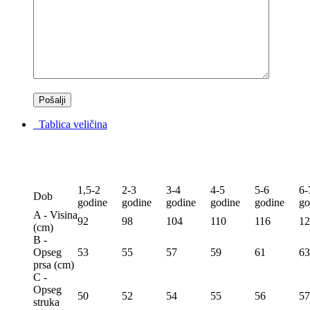
Tablica veličina
1,5-2
2-3
3-4
4-5
5-6
6-
Dob
godine
godine
godine
godine
godine
go
A - Visina
92
98
104
110
116
12
(сm)
B -
Opseg
53
55
57
59
61
63
prsa (сm)
C -
Opseg
50
52
54
55
56
57
struka