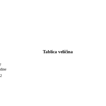
Tablica veličina
7
dine
2