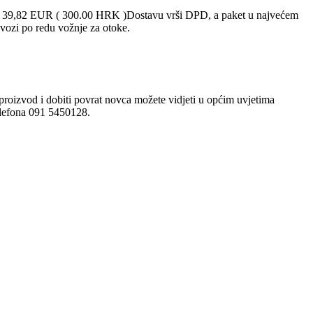
ad 39,82 EUR ( 300.00 HRK )Dostavu vrši DPD, a paket u najvećem
vozi po redu vožnje za otoke.
proizvod i dobiti povrat novca možete vidjeti u općim uvjetima
telefona 091 5450128.