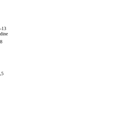
-13
dine
8
,5