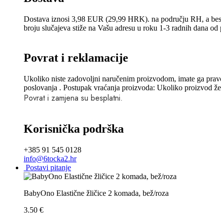
Dostava iznosi 3,98 EUR (29,99 HRK). na području RH, a bes
broju slučajeva stiže na Vašu adresu u roku 1-3 radnih dana o
Povrat i reklamacije
Ukoliko niste zadovoljni naručenim proizvodom, imate ga pravo 
poslovanja . Postupak vraćanja proizvoda: Ukoliko proizvod želit
Povrat i zamjena su besplatni.
Korisnička podrška
+385 91 545 0128
info@6tocka2.hr
Postavi pitanje
BabyOno Elastične žličice 2 komada, bež/roza
3.50
€