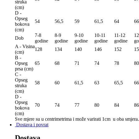
struka
(сm)
D -
Opseg
54
56,5
59
61,5
64
66
bokova
(сm)
7-8
8-9
9-10
10-11
11-12
12
Dob
godine
godine
godine
godine
godine
go
A - Visina
128
134
140
146
152
15
(сm)
B -
Opseg
65
68
71
74
78
80
prsa (сm)
C -
Opseg
58
60
61,5
63
65,5
66
struka
(сm)
D -
Opseg
70
74
77
80
84
86
bokova
(сm)
Sve mjere su u centrimetrima
i može varirati 1cm u oba smjera.
Dostava i povrat
Dostava