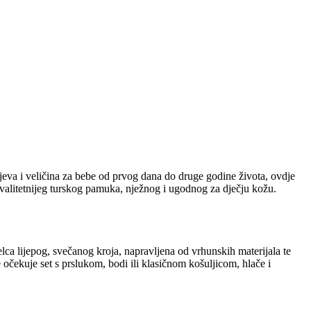
eva i veličina za bebe od prvog dana do druge godine života, ovdje
kvalitetnijeg turskog pamuka, nježnog i ugodnog za dječju kožu.
elca lijepog, svečanog kroja, napravljena od vrhunskih materijala te
 očekuje set s prslukom, bodi ili klasičnom košuljicom, hlače i