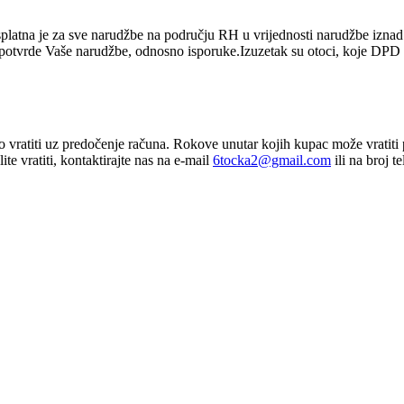
platna je za sve narudžbe na području RH u vrijednosti narudžbe izn
d potvrde Vaše narudžbe, odnosno isporuke.Izuzetak su otoci, koje DPD 
vratiti uz predočenje računa. Rokove unutar kojih kupac može vratiti 
e vratiti, kontaktirajte nas na e-mail
6tocka2@gmail.com
ili na broj 