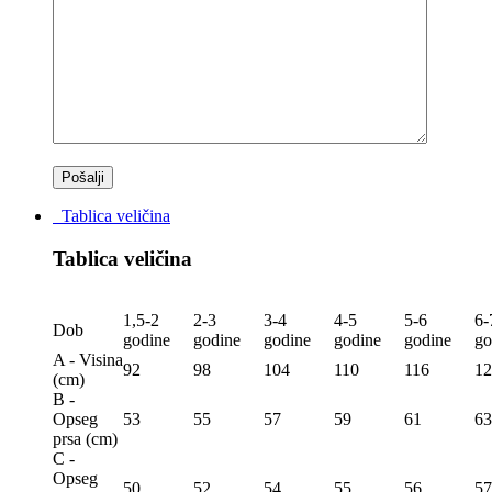
Tablica veličina
Tablica veličina
1,5-2
2-3
3-4
4-5
5-6
6-
Dob
godine
godine
godine
godine
godine
go
A - Visina
92
98
104
110
116
12
(сm)
B -
Opseg
53
55
57
59
61
63
prsa (сm)
C -
Opseg
50
52
54
55
56
57