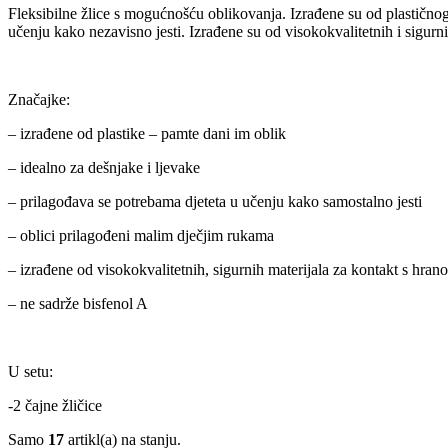
Fleksibilne žlice s mogućnošću oblikovanja. Izrađene su od plastičnog 
učenju kako nezavisno jesti. Izrađene su od visokokvalitetnih i sigurn
Značajke:
– izrađene od plastike – pamte dani im oblik
– idealno za dešnjake i ljevake
– prilagođava se potrebama djeteta u učenju kako samostalno jesti
– oblici prilagođeni malim dječjim rukama
– izrađene od visokokvalitetnih, sigurnih materijala za kontakt s hran
– ne sadrže bisfenol A
U setu:
-2 čajne žličice
Samo
17
artikl(a) na stanju.