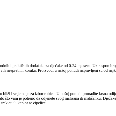
odnih i praktičnih dodataka za dječake od 0-24 mjeseca. Uz raspon broj
prvih nespretnih koraka. Proizvodi u našoj ponudi napravljeni su od naj
 bliži i vrijeme je za izbor robice. U našoj ponudi pronađite krsna odij
talo što vam je potreno da odjenete svog mališana ili mališanku. Dječake
rakicu ili kapica te cipelice.