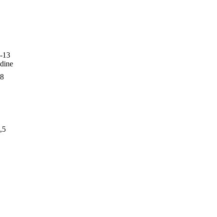
-13
dine
8
,5