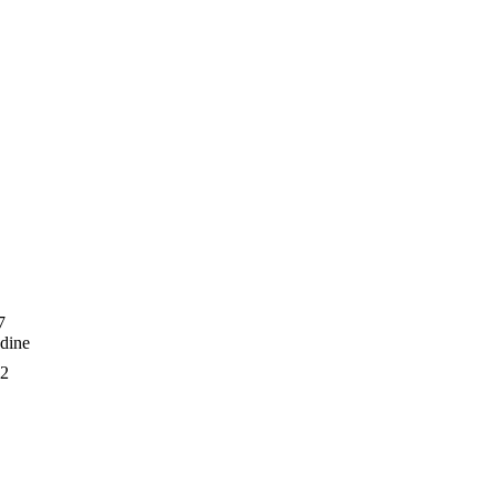
7
dine
2