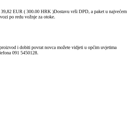
ad 39,82 EUR ( 300.00 HRK )Dostavu vrši DPD, a paket u najvećem
vozi po redu vožnje za otoke.
proizvod i dobiti povrat novca možete vidjeti u općim uvjetima
telefona 091 5450128.