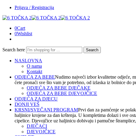
Prijava / Registracija
0
Cart
0
Wishlist
Search here
Search
NASLOVNA
O nama
Kontakt
ODJEĆA ZA BEBE
Nudimo najveći izbor kvalitetne odjeće, m
ćete pronaći sve što vam je potrebno, od izlaska iz bolnice do 
ODJEĆA ZA BEBE DJEČAKE
ODJEĆA ZA BEBE DJEVOJČICE
ODJEĆA ZA DJECU
DONJI VEŠ
KRSNI/SVEČANI PROGRAM
Prvi dan za pamćenje se polako
haljinice krojene za dan krštenja. U kompletima dolazi i sve os
cipelice. Djevojčice uz haljinicu dobivaju i pamučne štramplice, t
DJEČACI
DJEVOJČICE