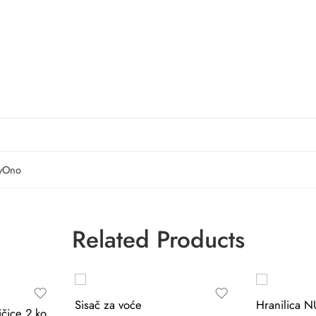
yOno
Related Products
Sisač za voće
Hranilica N
BabyOno Elastične žličice 2 komada, bež/zelena