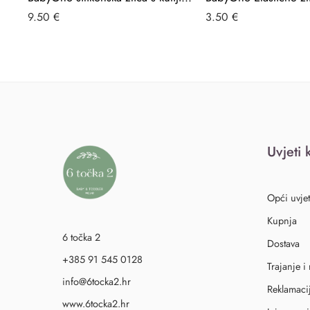
9.50
€
3.50
€
Uvjeti 
Opći uvjet
Kupnja
6 točka 2
Dostava
+385 91 545 0128
Trajanje i
info@6tocka2.hr
Reklamaci
www.6tocka2.hr