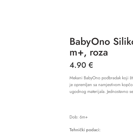
BabyOno Silik
m+, roza
4.90
€
Mekani BabyOno podbradak koji štit
je opremljen sa namjestivom kopčo
ugodnog materijala. Jednostavno se č
Dob: 6m+
Tehnički podaci: