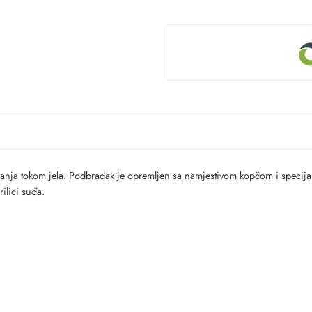
janja tokom jela. Podbradak je opremljen sa namjestivom kopčom i specija
ilici suđa.