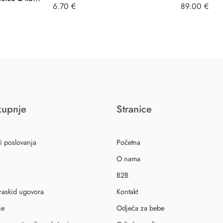
6.70
€
89.00
€
kupnje
Stranice
i poslovanja
Početna
O nama
B2B
 raskid ugovora
Kontakt
je
Odjeća za bebe