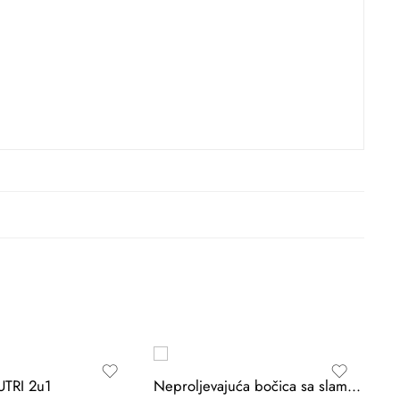
UTRI 2u1
Neproljevajuća bočica sa slamkom