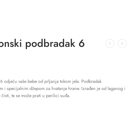
onski podbradak 6
i odjeću vaše bebe od prljanja tokom jela. Podbradak
m i specijalnim džepom za hvatanje hrane. Izrađen je od laganog i
isti, te se može prati u perilici suđa.