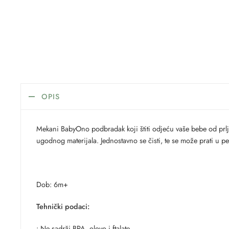
OPIS
Mekani BabyOno podbradak koji štiti odjeću vaše bebe od prl
ugodnog materijala. Jednostavno se čisti, te se može prati u per
Dob: 6m+
Tehnički podaci:
• Ne sadrži BPA, olovo i ftalate