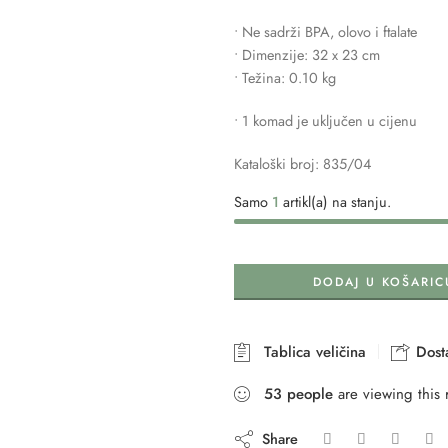
• Ne sadrži BPA, olovo i ftalate
• Dimenzije: 32 x 23 cm
• Težina: 0.10 kg
• 1 komad je uključen u cijenu
Kataloški broj: 835/04
Samo
1
artikl(a) na stanju.
DODAJ U KOŠARIC
Tablica veličina
Dosta
53
people
are viewing this 
Share