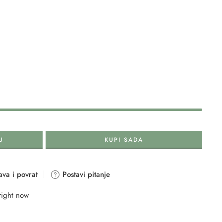
U
KUPI SADA
va i povrat
Postavi pitanje
right now