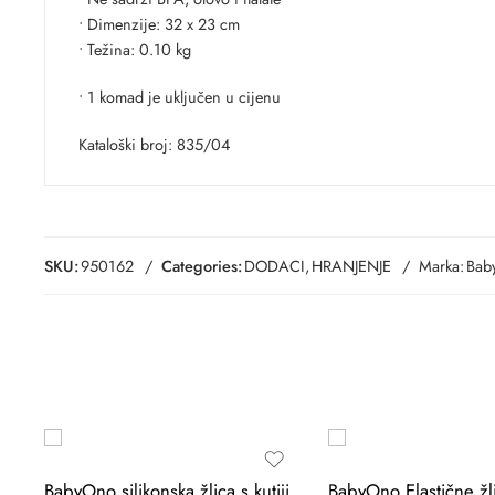
• Dimenzije: 32 x 23 cm
• Težina: 0.10 kg
• 1 komad je uključen u cijenu
Kataloški broj: 835/04
SKU:
950162
Categories:
DODACI
,
HRANJENJE
Marka:
Bab
BabyOno silikonska žlica s kutijicom, roza