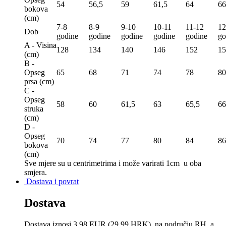
54
56,5
59
61,5
64
66
bokova
(сm)
7-8
8-9
9-10
10-11
11-12
12
Dob
godine
godine
godine
godine
godine
go
A - Visina
128
134
140
146
152
15
(сm)
B -
Opseg
65
68
71
74
78
80
prsa (сm)
C -
Opseg
58
60
61,5
63
65,5
66
struka
(сm)
D -
Opseg
70
74
77
80
84
86
bokova
(сm)
Sve mjere su u centrimetrima
i može varirati 1cm u oba
smjera.
Dostava i povrat
Dostava
Dostava iznosi 3,98 EUR (29,99 HRK). na području RH, a