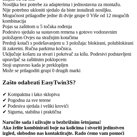
Nosiljka bez potrebe za adapterima i jednostavna za montažu.
Nije potrebno ukloniti sjedalo da biste instalirali nosiljku.
Mogućnost prilagodbe jedne ili dvije grupe 0 Više od 12 mogućih
kombinacija
Pojas sa zaštitom u 5 točaka rođenja
Podesivo sjedalo sa sustavom remena s gotovo vodoravnim
položajem Ovjes na stražnjim kotačima
Prednji kotači s podešavanjem u 3 položaja: blokirani, polublokirani
ili zakretni. Ručna parkirna kočnica.
Uključuje košaru za stvari i pokrivač za kišu. Podesivi podstavljeni
upravljač sa zaštitnim poklopcem
Stoji uspravno kada je preklopljen
Može se prilagoditi grupi 0 drugih marki
Zašto odabrati EasyTwin3S?
✔ Kompaktna i lako sklopiva
✔ Pogodna za sve terene
✔ Podesiva sjedala i veliki krovići
✔ Sigurna, stabilna i praktična
Naručite sada i uživajte u bezbrižnim šetnjama!
Ako želite kombinirati boje na kolicima i stvoriti jedinstven
izgled, slobodno nas kontaktirajte. Rado ćemo vam pomoći