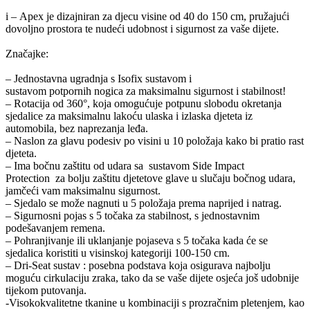
i – Apex je dizajniran za djecu visine od 40 do 150 cm, pružajući
dovoljno prostora te nudeći udobnost i sigurnost za vaše dijete.
Značajke:
– Jednostavna ugradnja s Isofix sustavom i
sustavom potpornih nogica za maksimalnu sigurnost i stabilnost!
– Rotacija od 360°, koja omogućuje potpunu slobodu okretanja
sjedalice za maksimalnu lakoću ulaska i izlaska djeteta iz
automobila, bez naprezanja leđa.
– Naslon za glavu podesiv po visini u 10 položaja kako bi pratio rast
djeteta.
– Ima bočnu zaštitu od udara sa sustavom Side Impact
Protection za bolju zaštitu djetetove glave u slučaju bočnog udara,
jamčeći vam maksimalnu sigurnost.
– Sjedalo se može nagnuti u 5 položaja prema naprijed i natrag.
– Sigurnosni pojas s 5 točaka za stabilnost, s jednostavnim
podešavanjem remena.
– Pohranjivanje ili uklanjanje pojaseva s 5 točaka kada će se
sjedalica koristiti u visinskoj kategoriji 100-150 cm.
– Dri-Seat sustav : posebna podstava koja osigurava najbolju
moguću cirkulaciju zraka, tako da se vaše dijete osjeća još udobnije
tijekom putovanja.
-Visokokvalitetne tkanine u kombinaciji s prozračnim pletenjem, kao