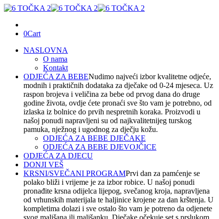
0
Cart
NASLOVNA
O nama
Kontakt
ODJEĆA ZA BEBE
Nudimo najveći izbor kvalitetne odjeće,
modnih i praktičnih dodataka za dječake od 0-24 mjeseca. Uz
raspon brojeva i veličina za bebe od prvog dana do druge
godine života, ovdje ćete pronaći sve što vam je potrebno, od
izlaska iz bolnice do prvih nespretnih koraka. Proizvodi u
našoj ponudi napravljeni su od najkvalitetnijeg turskog
pamuka, nježnog i ugodnog za dječju kožu.
ODJEĆA ZA BEBE DJEČAKE
ODJEĆA ZA BEBE DJEVOJČICE
ODJEĆA ZA DJECU
DONJI VEŠ
KRSNI/SVEČANI PROGRAM
Prvi dan za pamćenje se
polako bliži i vrijeme je za izbor robice. U našoj ponudi
pronađite krsna odijelca lijepog, svečanog kroja, napravljena
od vrhunskih materijala te haljinice krojene za dan krštenja. U
kompletima dolazi i sve ostalo što vam je potreno da odjenete
svog mališana ili mališanku. Dječake očekuje set s prslukom,