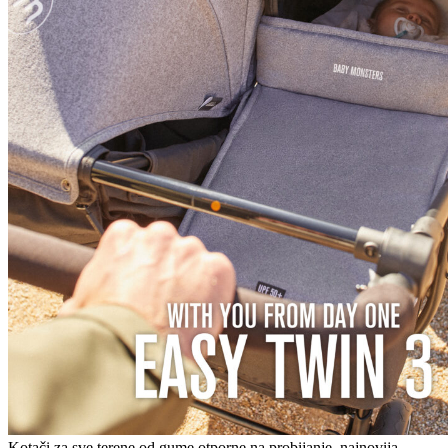
Kotači za sve terene od gume otporne na probijanje, najnovija