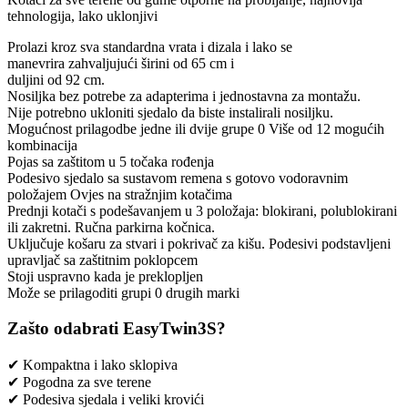
tehnologija, lako uklonjivi
Prolazi kroz sva standardna vrata i dizala i lako se
manevrira zahvaljujući širini od 65 cm i
duljini od 92 cm.
Nosiljka bez potrebe za adapterima i jednostavna za montažu.
Nije potrebno ukloniti sjedalo da biste instalirali nosiljku.
Mogućnost prilagodbe jedne ili dvije grupe 0 Više od 12 mogućih
kombinacija
Pojas sa zaštitom u 5 točaka rođenja
Podesivo sjedalo sa sustavom remena s gotovo vodoravnim
položajem Ovjes na stražnjim kotačima
Prednji kotači s podešavanjem u 3 položaja: blokirani, polublokirani
ili zakretni. Ručna parkirna kočnica.
Uključuje košaru za stvari i pokrivač za kišu. Podesivi podstavljeni
upravljač sa zaštitnim poklopcem
Stoji uspravno kada je preklopljen
Može se prilagoditi grupi 0 drugih marki
Zašto odabrati EasyTwin3S?
✔ Kompaktna i lako sklopiva
✔ Pogodna za sve terene
✔ Podesiva sjedala i veliki krovići