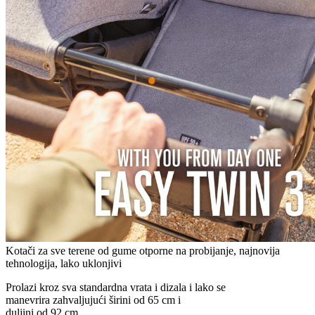
Kotači za sve terene od gume otporne na probijanje, najnovija
tehnologija, lako uklonjivi
Prolazi kroz sva standardna vrata i dizala i lako se
manevrira zahvaljujući širini od 65 cm i
duljini od 92 cm.