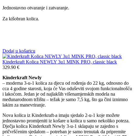
Jednostavno otvaranje i zatvaranje.
Za kišobran kolica.
Dodaj u košaricu
Kinderkraft Kolica NEWLY 3u1 MINK PRO, classic black
329.90
€
Kinderkraft Newly
– moderna 3-u-1 kolica za djecu od rođenja do 22 kg, odnosno do
cca 4 godine starosti, koja će Vas oduševiti svojom funkcionalnošću
i lakoćom. Jedan je od najlakših višenamjenskih modela na
međunarodnom tržištu – težak je samo 7,5 kg, što ga čini iznimno
lakim za manevriranje.
Nova kolica iz Kinderkraft-a imaju sjedalo 2-u-1 koje možete
jednostavno promijeniti iz košare u kolica u samo nekoliko poteza.
Dječja kolica Kinderkraft Newly 3-u-1 sklapaju se zajedno s
pričvršćenim sjedalom – potreban je samo trenutak da pripremite