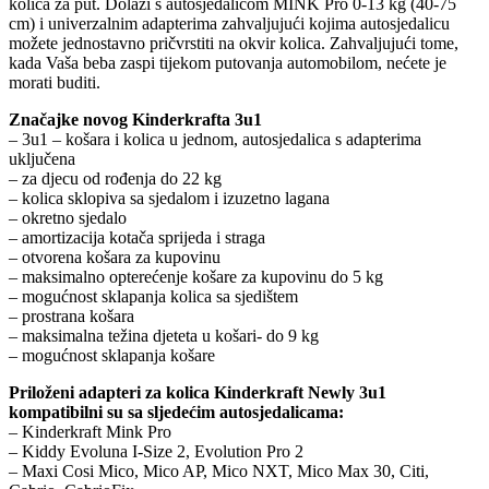
kolica za put. Dolazi s autosjedalicom MINK Pro 0-13 kg (40-75
cm) i univerzalnim adapterima zahvaljujući kojima autosjedalicu
možete jednostavno pričvrstiti na okvir kolica. Zahvaljujući tome,
kada Vaša beba zaspi tijekom putovanja automobilom, nećete je
morati buditi.
Značajke novog Kinderkrafta 3u1
– 3u1 – košara i kolica u jednom, autosjedalica s adapterima
uključena
– za djecu od rođenja do 22 kg
– kolica sklopiva sa sjedalom i izuzetno lagana
– okretno sjedalo
– amortizacija kotača sprijeda i straga
– otvorena košara za kupovinu
– maksimalno opterećenje košare za kupovinu do 5 kg
– mogućnost sklapanja kolica sa sjedištem
– prostrana košara
– maksimalna težina djeteta u košari- do 9 kg
– mogućnost sklapanja košare
Priloženi adapteri za kolica Kinderkraft Newly 3u1
kompatibilni su sa sljedećim autosjedalicama:
– Kinderkraft Mink Pro
– Kiddy Evoluna I-Size 2, Evolution Pro 2
– Maxi Cosi Mico, Mico AP, Mico NXT, Mico Max 30, Citi,