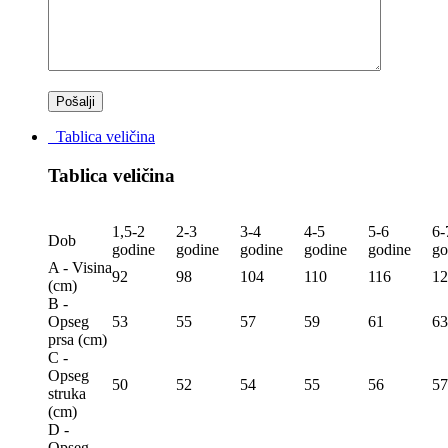
Tablica veličina
Tablica veličina
1,5-2
2-3
3-4
4-5
5-6
6-
Dob
godine
godine
godine
godine
godine
go
A - Visina
92
98
104
110
116
12
(сm)
B -
Opseg
53
55
57
59
61
63
prsa (сm)
C -
Opseg
50
52
54
55
56
57
struka
(сm)
D -
Opseg