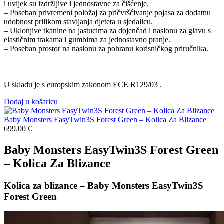
i uvijek su izdržljive i jednostavne za čišćenje.
– Poseban privremeni položaj za pričvršćivanje pojasa za dodatnu
udobnost prilikom stavljanja djeteta u sjedalicu.
– Uklonjive tkanine na jastucima za dojenčad i naslonu za glavu s
elastičnim trakama i gumbima za jednostavno pranje.
– Poseban prostor na naslonu za pohranu korisničkog priručnika.
U skladu je s europskim zakonom ECE R129/03 .
Dodaj u košaricu
Baby Monsters EasyTwin3S Forest Green – Kolica Za Blizance
699.00
€
Baby Monsters EasyTwin3S Forest Green
– Kolica Za Blizance
Kolica za blizance – Baby Monsters EasyTwin3S
Forest Green