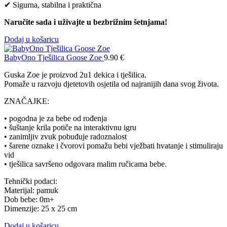
✔ Sigurna, stabilna i praktična
Naručite sada i uživajte u bezbrižnim šetnjama!
Dodaj u košaricu
BabyOno Tješilica Goose Zoe
9.90
€
Guska Zoe je proizvod 2u1 dekica i tješilica.
Pomaže u razvoju djetetovih osjetila od najranijih dana svog života.
ZNAČAJKE:
• pogodna je za bebe od rođenja
• šuštanje krila potiče na interaktivnu igru
• zanimljiv zvuk pobuđuje radoznalost
• šarene oznake i čvorovi pomažu bebi vježbati hvatanje i stimuliraju
vid
• tješilica savršeno odgovara malim ručicama bebe.
Tehnički podaci:
Materijal: pamuk
Dob bebe: 0m+
Dimenzije: 25 x 25 cm
Dodaj u košaricu