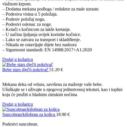
vlažnom krpom.
– Dodatna mekana podloga / reduktor za male uzraste.
– Podesiva visina u 5 položaja.
– Podesiv položaj nogu.
– Podesivi oslonac za noge.
– Kotači s kočnicom za lakše kretanje.
– U načinu ljuljanja uvijek koristite kočnice.
– Lako se zatvara za transport i skladištenje.
– Nikada ne ostavljajte dijete bez nadzora
– Sigurnosni standardi: EN 14988:2017+A1:2020
Dodaj u košaricu
Bebe stars dječji pokrivač
51.20
€
Mekana deka od velura, savršena za maženje vaše bebe.
Ušuškajte se i uživajte u njegovoj jedinstvenoj teksturi, kao i toplini
koju će pružiti u hladnim zimskim noćima
Dodaj u košaricu
Suncobran/kišobran za kolica
18.90
€
Podesivi suncobran.