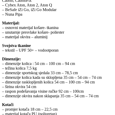
Cabrio, CabrioFix
– Cybex Aton, Aton 2, Aton Q
– BeSafe iZi Go, iZi Go Modular
– Nuna Pipa
Materijal:
– osnovni materijal košare- tkanina
– unutarnje presvlake košare- poliester
– materijal okvira – aluminij
Svojstva tkanine
– tekstil – UPF 50+ – vodootporan
Dimenzije:
– dimenzije kolica : 54 cm – 100 cm – 94 cm
– težina kolica 7,5 kg
– dimenzije sportskog sjedala 33 cm – 78,5 cm
– dimenzije kolica kada su sklopljena 35 cm – 54 cm – 74 cm
– dimenzije rasklopljenih kolica 54 cm – 100 cm – 94 cm
– širina okvira 54 cm
– raspon podešavanja visine ručke 92 cm – 100cm
– dimenzije okvira nakon sklapanja 35 cm – 54 cm – 74 cm
Kotači
– promjer kotača 18 cm – 22,5 cm
– materijal kotača PU (poliuretan)