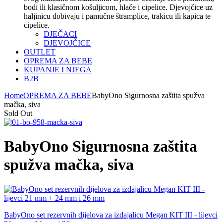
bodi ili klasičnom košuljicom, hlače i cipelice. Djevojčice uz
haljinicu dobivaju i pamučne štramplice, trakicu ili kapica te
cipelice.
DJEČACI
DJEVOJČICE
OUTLET
OPREMA ZA BEBE
KUPANJE I NJEGA
B2B
Home
OPREMA ZA BEBE
BabyOno Sigurnosna zaštita spužva
mačka, siva
Sold Out
BabyOno Sigurnosna zaštita
spužva mačka, siva
BabyOno set rezervnih dijelova za izdajalicu Megan KIT III - lijevci