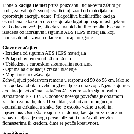
Lionelo
kaciga Helmet
pruža pouzdanu i učinkovitu zaštitu pri
padu, zahvaljujući svojoj kvalitetnoj izradi od materijala koji
apsorbiraju energiju udara. Prilagodljiva biciklistička kaciga
osmišljena je kako bi djeci osigurala dugotrajnu sigurnost tijekom
svakodnevne vožnje, bilo da su na biciklu ili romobilu. Kaciga je
izrađena od izdržljivih i sigurnih ABS i EPS materijala, koji
učinkovito ublažavaju udarce u slučaju nezgode.
Glavne značajke:
• Izrađena od sigurnih ABS i EPS materijala
• Prilagodljiv remen od 50 do 56 cm
• Usklađena s europskim sigurnosnim normama
• Optimalna cirkulacija zraka i hlađenje
• Mogućnost ukrašavanja
Zahvaljujući podesivom remenu u rasponu od 50 do 56 cm, lako se
prilagođava obliku i veličini glave djeteta u razvoju. Njena sigurnost
dodatno je potvrđena usklađenošću s europskim sigurnosnim
standardom EN 1078. Udobnost nošenja povećana je dodatnom
zaštitom za bradu, dok 11 ventilacijskih otvora omogućuju
optimalnu cirkulaciju zraka, što je osobito važno u toplijim
mjesecima. Osim što je sigurna i udobna, kaciga pruža i dodatnu
zabavu – djeca je mogu personalizirati i ukrašavati perivim
flomasterima ili kredom, čime se potiče kreativnost.
Specifikacije: