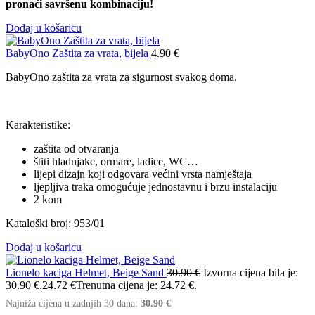
pronaći savršenu kombinaciju!
Dodaj u košaricu
BabyOno Zaštita za vrata, bijela
4.90
€
BabyOno zaštita za vrata za sigurnost svakog doma.
Karakteristike:
zaštita od otvaranja
štiti hladnjake, ormare, ladice, WC…
lijepi dizajn koji odgovara većini vrsta namještaja
ljepljiva traka omogućuje jednostavnu i brzu instalaciju
2 kom
Kataloški broj: 953/01
Dodaj u košaricu
Lionelo kaciga Helmet, Beige Sand
30.90
€
Izvorna cijena bila je:
30.90 €.
24.72
€
Trenutna cijena je: 24.72 €.
Najniža cijena u zadnjih 30 dana:
30.90
€