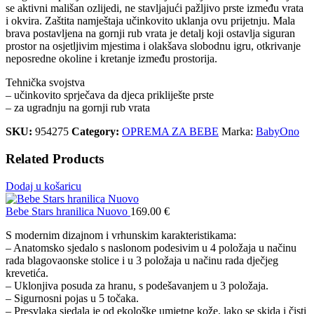
se aktivni mališan ozlijedi, ne stavljajući pažljivo prste između vrata
i okvira. Zaštita namještaja učinkovito uklanja ovu prijetnju. Mala
brava postavljena na gornji rub vrata je detalj koji ostavlja siguran
prostor na osjetljivim mjestima i olakšava slobodnu igru, otkrivanje
neposredne okoline i kretanje između prostorija.
Tehnička svojstva
– učinkovito sprječava da djeca prikliješte prste
– za ugradnju na gornji rub vrata
SKU:
954275
Category:
OPREMA ZA BEBE
Marka:
BabyOno
Related Products
Dodaj u košaricu
Bebe Stars hranilica Nuovo
169.00
€
S modernim dizajnom i vrhunskim karakteristikama:
– Anatomsko sjedalo s naslonom podesivim u 4 položaja u načinu
rada blagovaonske stolice i u 3 položaja u načinu rada dječjeg
krevetića.
– Uklonjiva posuda za hranu, s podešavanjem u 3 položaja.
– Sigurnosni pojas u 5 točaka.
– Presvlaka sjedala je od ekološke umjetne kože, lako se skida i čisti