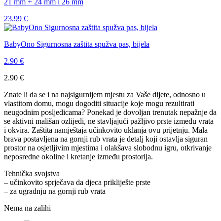
21 mm + 24 mm i 26 mm
23.99
€
BabyOno Sigurnosna zaštita spužva pas, bijela
2.90
€
2.90
€
Znate li da se i na najsigurnijem mjestu za Vaše dijete, odnosno u
vlastitom domu, mogu dogoditi situacije koje mogu rezultirati
neugodnim posljedicama? Ponekad je dovoljan trenutak nepažnje da
se aktivni mališan ozlijedi, ne stavljajući pažljivo prste između vrata
i okvira. Zaštita namještaja učinkovito uklanja ovu prijetnju. Mala
brava postavljena na gornji rub vrata je detalj koji ostavlja siguran
prostor na osjetljivim mjestima i olakšava slobodnu igru, otkrivanje
neposredne okoline i kretanje između prostorija.
Tehnička svojstva
– učinkovito sprječava da djeca prikliješte prste
– za ugradnju na gornji rub vrata
Nema na zalihi