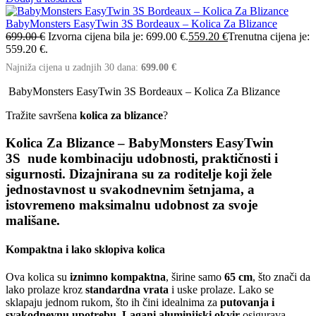
BabyMonsters EasyTwin 3S Bordeaux – Kolica Za Blizance
699.00
€
Izvorna cijena bila je: 699.00 €.
559.20
€
Trenutna cijena je:
559.20 €.
Najniža cijena u zadnjih 30 dana:
699.00
€
BabyMonsters EasyTwin 3S Bordeaux – Kolica Za Blizance
Tražite savršena
kolica za blizance
?
Kolica Za Blizance – BabyMonsters EasyTwin
3S
nude
kombinaciju udobnosti, praktičnosti i
sigurnosti
. Dizajnirana su za roditelje koji žele
jednostavnost u svakodnevnim šetnjama, a
istovremeno maksimalnu udobnost za svoje
mališane.
Kompaktna i lako sklopiva kolica
Ova kolica su
iznimno kompaktna
, širine samo
65 cm
, što znači da
lako prolaze kroz
standardna vrata
i uske prolaze. Lako se
sklapaju jednom rukom, što ih čini idealnima za
putovanja i
svakodnevnu upotrebu
.
Lagani aluminijski okvir
osigurava