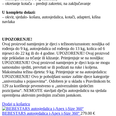
– okretanje kotača – prednji zakretni, na zaključavanje
U kompletu dolazi:
– okvir, sjedalo- košara, autosjedalica, kotači, adapteri, kišna
navlaka
UPOZORENJE!
Ovaj proizvod namijenjen je djeci s težinom/uzrastom: nosiljka od
rođenja do 9 kg, autosjedalica od rođenja do 13 kg, kolica od 6
mjeseci do 22 kg ili do 4 godine. UPOZORENJE! Ovaj proizvod
nije prikladan za trčanje ili klizanje. Primjenjuje se na nosiljku:
UPOZORENJE! Ovaj proizvod namijenjen je djeci koja ne mogu
samostalno sjediti, prevrtati se ili podizati na ruke i koljena.
Maksimalna težina djeteta: 9 kg. Primjenjuje se na autosjedalicu:
UPOZORENJE! Ovo je poboljšani sustav zaštite djece kategorije
„univerzalna s pojasovima“. Odobren je u skladu s Pravilnikom br.
129 za korištenje prvenstveno u „univerzalnim sjedećim
pozicijama“. NEMOJTE stavljati dječju autosjedalicu na sjedala
opremljena aktivnim prednjim zračnim jastukom.
Dodaj u košaricu
BEBESTARS autosjedalica i-Apex i-Size 360°
279.00
€