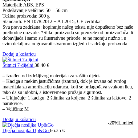
Materijali: ABS, EPS
Podešavanje veličine: 50 – 56 cm
Težina proizvoda: 300 g
Standardi: EN 1078:2012 + A1:2015, CE certifikat
Sva prava zadržana: kopiranje našeg teksta nije dopušteno bez naše
prethodne dozvole. *Slike proizvoda su preuzete od proizvođača ili
dobavljača i samo su ilustrativne prirode, te ne moraju nužno i u
svim detaljima odgovarati stvarnom izgledu i sadržaju proizvoda.
Dodaj u košaricu
Štitnici 7-dijelni
38.40
€
– Izrađen od izdržljivog materijala za zaštitu djeteta.
– Kaciga s mekim jastučićima (iznutra), dok je izvana od tvrdog
materijala za amortizaciju udaraca, koji se prilagođava svakom licu,
tako da su udobni, a istovremeno pružaju sigurnost.
– Uključuje: 1 kacigu, 2 štitnika za koljena, 2 štitnika za laktove, 2
narukvice.
– Veličina: M
Dodaj u košaricu
-20%
-20%
Limited
Limited
Dječja nosiljka Up&Go
66.25
€