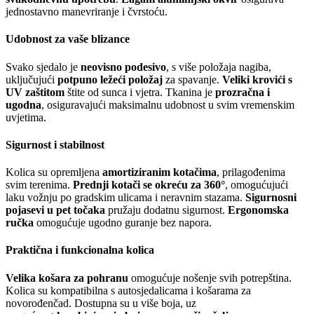
jednostavno manevriranje i čvrstoću.
Udobnost za vaše blizance
Svako sjedalo je
neovisno podesivo
, s više položaja nagiba,
uključujući
potpuno ležeći položaj
za spavanje.
Veliki krovići s
UV zaštitom
štite od sunca i vjetra. Tkanina je
prozračna i
ugodna
, osiguravajući maksimalnu udobnost u svim vremenskim
uvjetima.
Sigurnost i stabilnost
Kolica su opremljena
amortiziranim kotačima
, prilagođenima
svim terenima.
Prednji kotači se okreću za 360°
, omogućujući
laku vožnju po gradskim ulicama i neravnim stazama.
Sigurnosni
pojasevi u pet točaka
pružaju dodatnu sigurnost.
Ergonomska
ručka
omogućuje ugodno guranje bez napora.
Praktična i funkcionalna kolica
Velika košara za pohranu
omogućuje nošenje svih potrepština.
Kolica su kompatibilna s autosjedalicama i košarama za
novorođenčad. Dostupna su u više boja, uz