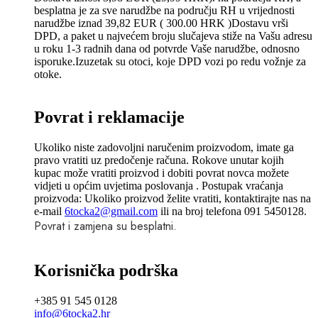
besplatna je za sve narudžbe na području RH u vrijednosti
narudžbe iznad 39,82 EUR ( 300.00 HRK )Dostavu vrši
DPD, a paket u najvećem broju slučajeva stiže na Vašu adresu
u roku 1-3 radnih dana od potvrde Vaše narudžbe, odnosno
isporuke.Izuzetak su otoci, koje DPD vozi po redu vožnje za
otoke.
Povrat i reklamacije
Ukoliko niste zadovoljni naručenim proizvodom, imate ga
pravo vratiti uz predočenje računa. Rokove unutar kojih
kupac može vratiti proizvod i dobiti povrat novca možete
vidjeti u općim uvjetima poslovanja . Postupak vraćanja
proizvoda: Ukoliko proizvod želite vratiti, kontaktirajte nas na
e-mail
6tocka2@gmail.com
ili na broj telefona 091 5450128.
Povrat i zamjena su besplatni.
Korisnička podrška
+385 91 545 0128
info@6tocka2.hr