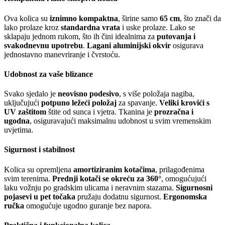
Ova kolica su
iznimno kompaktna
, širine samo
65 cm
, što znači da
lako prolaze kroz
standardna vrata
i uske prolaze. Lako se
sklapaju jednom rukom, što ih čini idealnima za
putovanja i
svakodnevnu upotrebu
.
Lagani aluminijski okvir
osigurava
jednostavno manevriranje i čvrstoću.
Udobnost za vaše blizance
Svako sjedalo je
neovisno podesivo
, s više položaja nagiba,
uključujući
potpuno ležeći položaj
za spavanje.
Veliki krovići s
UV zaštitom
štite od sunca i vjetra. Tkanina je
prozračna i
ugodna
, osiguravajući maksimalnu udobnost u svim vremenskim
uvjetima.
Sigurnost i stabilnost
Kolica su opremljena
amortiziranim kotačima
, prilagođenima
svim terenima.
Prednji kotači se okreću za 360°
, omogućujući
laku vožnju po gradskim ulicama i neravnim stazama.
Sigurnosni
pojasevi u pet točaka
pružaju dodatnu sigurnost.
Ergonomska
ručka
omogućuje ugodno guranje bez napora.