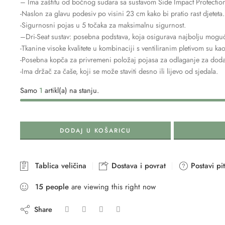
– Ima zaštitu od bočnog sudara sa sustavom Side Impact Protection
-Naslon za glavu podesiv po visini 23 cm kako bi pratio rast djeteta.
-Sigurnosni pojas u 5 točaka za maksimalnu sigurnost.
–Dri-Seat sustav: posebna podstava, koja osigurava najbolju moguću
-Tkanine visoke kvalitete u kombinaciji s ventiliranim pletivom su kao 
-Posebna kopča za privremeni položaj pojasa za odlaganje za dodat
-Ima držač za čaše, koji se može staviti desno ili lijevo od sjedala.
Samo
1
artikl(a) na stanju.
DODAJ U KOŠARICU
Tablica veličina
Dostava i povrat
Postavi pi
15
people
are viewing this right now
Share