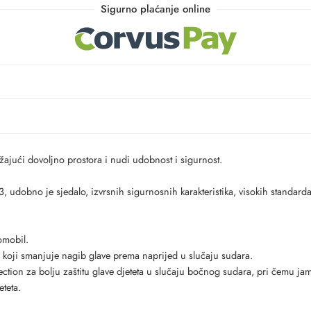
Sigurno plaćanje online
žajući dovoljno prostora i nudi udobnost i sigurnost.
obno je sjedalo, izvrsnih sigurnosnih karakteristika, visokih standarda u
omobil.
, koji smanjuje nagib glave prema naprijed u slučaju sudara.
ction za bolju zaštitu glave djeteta u slučaju bočnog sudara, pri čemu ja
eteta.