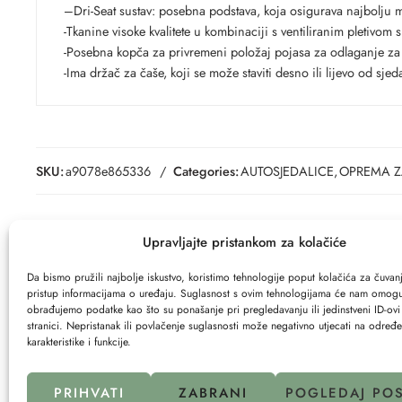
–Dri-Seat sustav: posebna podstava, koja osigurava najbolju m
-Tkanine visoke kvalitete u kombinaciji s ventiliranim pletivom su
-Posebna kopča za privremeni položaj pojasa za odlaganje za 
-Ima držač za čaše, koji se može staviti desno ili lijevo od sjeda
SKU:
a9078e865336
Categories:
AUTOSJEDALICE
,
OPREMA Z
Upravljajte pristankom za kolačiće
Da bismo pružili najbolje iskustvo, koristimo tehnologije poput kolačića za čuvanje
pristup informacijama o uređaju. Suglasnost s ovim tehnologijama će nam omogu
obrađujemo podatke kao što su ponašanje pri pregledavanju ili jedinstveni ID-ov
stranici. Nepristanak ili povlačenje suglasnosti može negativno utjecati na određ
Komoda za prematanje POLAR
OGRADICA-PLETENI
karakteristike i funkcije.
369.00
€
49.00
€
PRIHVATI
ZABRANI
POGLEDAJ PO