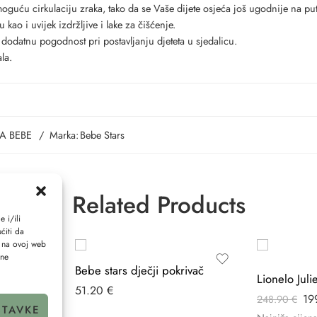
oguću cirkulaciju zraka, tako da se Vaše dijete osjeća još ugodnije na pu
 kao i uvijek izdržljive i lake za čišćenje.
dodatnu pogodnost pri postavljanju djeteta u sjedalicu.
la.
A BEBE
Marka:
Bebe Stars
Related Products
 i/ili
ćiti da
i na ovoj web
ene
CA 250 CM
Bebe stars dječji pokrivač
51.20
€
19
248.90
€
STAVKE