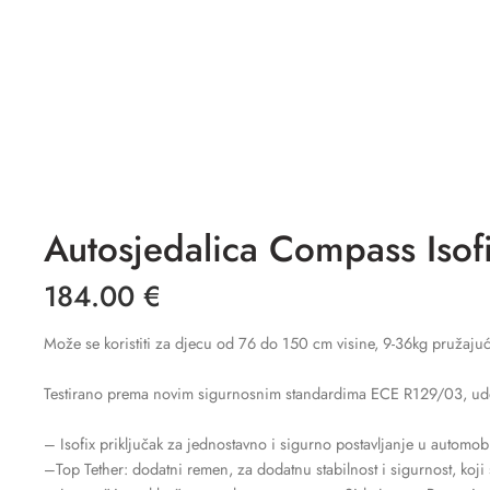
Autosjedalica Compass Isof
184.00
€
Može se koristiti za djecu od 76 do 150 cm visine, 9-36kg pružajuć
Testirano prema novim sigurnosnim standardima ECE R129/03, udobno 
– Isofix priključak za jednostavno i sigurno postavljanje u automobi
–Top Tether: dodatni remen, za dodatnu stabilnost i sigurnost, koj