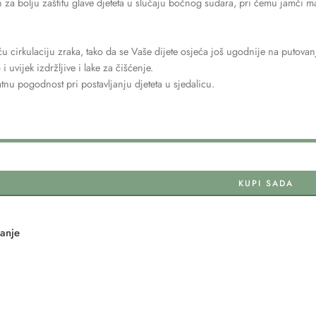
 za bolju zaštitu glave djeteta u slučaju bočnog sudara, pri čemu jamči m
 cirkulaciju zraka, tako da se Vaše dijete osjeća još ugodnije na putovan
i uvijek izdržljive i lake za čišćenje.
nu pogodnost pri postavljanju djeteta u sjedalicu.
KUPI SADA
tanje