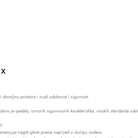
ix
i dovoljno prostora i nudi udobnost i sigurnost.
je sjedalo, izvrsnih sigurnosnih karakteristika, visokih standarda udobnos
l.
i smanjuje nagib glave prema naprijed u slučaju sudara.