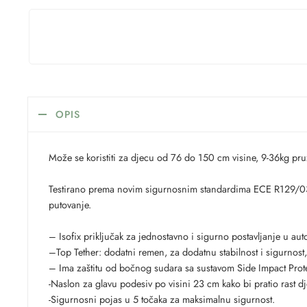
OPIS
Može se koristiti za djecu od 76 do 150 cm visine, 9-36kg pru
Testirano prema novim sigurnosnim standardima ECE R129/03, ud
putovanje.
– Isofix priključak za jednostavno i sigurno postavljanje u aut
–Top Tether: dodatni remen, za dodatnu stabilnost i sigurnost
– Ima zaštitu od bočnog sudara sa sustavom Side Impact Prote
-Naslon za glavu podesiv po visini 23 cm kako bi pratio rast dj
-Sigurnosni pojas u 5 točaka za maksimalnu sigurnost.