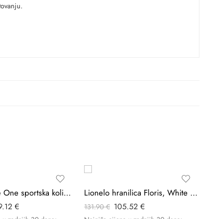
tovanju.
-20%
-20%
Be
Lionelo Julie One sportska kolica, Black Gold
Lionelo hranilica Floris, White Natural
16
9.12
€
105.52
€
131.90
€