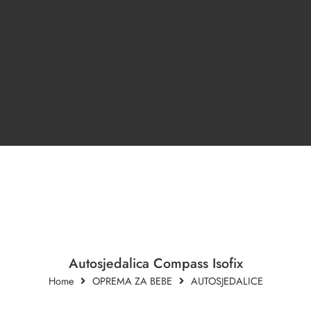
ODJEĆA ZA DJECU
DONJI VEŠ
KRSNI/SVEČANI PROGRAM
DJEČACI
DJEVOJČICE
OUTLET
OPREMA ZA BEBE
KUPANJE I NJEGA
B2B
Autosjedalica Compass Isofix
Home
OPREMA ZA BEBE
AUTOSJEDALICE