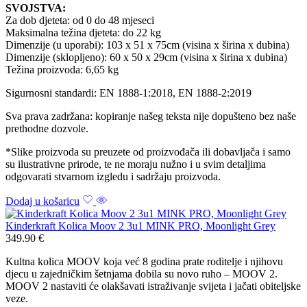
SVOJSTVA:
Za dob djeteta: od 0 do 48 mjeseci
Maksimalna težina djeteta: do 22 kg
Dimenzije (u uporabi): 103 x 51 x 75cm (visina x širina x dubina)
Dimenzije (sklopljeno): 60 x 50 x 29cm (visina x širina x dubina)
Težina proizvoda: 6,65 kg
Sigurnosni standardi: EN 1888-1:2018, EN 1888-2:2019
Sva prava zadržana: kopiranje našeg teksta nije dopušteno bez naše
prethodne dozvole.
*Slike proizvoda su preuzete od proizvođača ili dobavljača i samo
su ilustrativne prirode, te ne moraju nužno i u svim detaljima
odgovarati stvarnom izgledu i sadržaju proizvoda.
Dodaj u košaricu
Kinderkraft Kolica Moov 2 3u1 MINK PRO, Moonlight Grey
349.90
€
Kultna kolica MOOV koja već 8 godina prate roditelje i njihovu
djecu u zajedničkim šetnjama dobila su novo ruho – MOOV 2.
MOOV 2 nastaviti će olakšavati istraživanje svijeta i jačati obiteljske
veze.