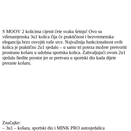
S MOOV 2 kolicima cijenit ćete svaku šetnju! Ovo su
višenamjenska 3u1 kolica čija će praktičnost i bezvremenska
elegancija brzo osvojiti vaše srce. Najvažnija funkcionalnost ovih
kolica je praktično 2u1 sjedalo – u samo tri poteza možete pretvoriti
prostranu košaru u udobna sportska kolica. Zahvaljujući ovom 2u1
sjedalu štedite prostor jer se pretvara u sportski dio kada dijete
preraste košaru.
Značajke:
– 3u1 – košara, sportski dio i MINK PRO autosjedalica