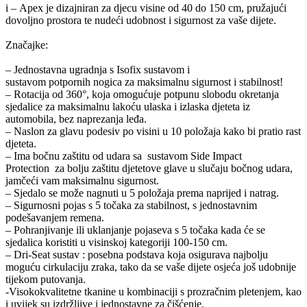
i – Apex je dizajniran za djecu visine od 40 do 150 cm, pružajući
dovoljno prostora te nudeći udobnost i sigurnost za vaše dijete.
Značajke:
– Jednostavna ugradnja s Isofix sustavom i
sustavom potpornih nogica za maksimalnu sigurnost i stabilnost!
– Rotacija od 360°, koja omogućuje potpunu slobodu okretanja
sjedalice za maksimalnu lakoću ulaska i izlaska djeteta iz
automobila, bez naprezanja leđa.
– Naslon za glavu podesiv po visini u 10 položaja kako bi pratio rast
djeteta.
– Ima bočnu zaštitu od udara sa sustavom Side Impact
Protection za bolju zaštitu djetetove glave u slučaju bočnog udara,
jamčeći vam maksimalnu sigurnost.
– Sjedalo se može nagnuti u 5 položaja prema naprijed i natrag.
– Sigurnosni pojas s 5 točaka za stabilnost, s jednostavnim
podešavanjem remena.
– Pohranjivanje ili uklanjanje pojaseva s 5 točaka kada će se
sjedalica koristiti u visinskoj kategoriji 100-150 cm.
– Dri-Seat sustav : posebna podstava koja osigurava najbolju
moguću cirkulaciju zraka, tako da se vaše dijete osjeća još udobnije
tijekom putovanja.
-Visokokvalitetne tkanine u kombinaciji s prozračnim pletenjem, kao
i uvijek su izdržljive i jednostavne za čišćenje.