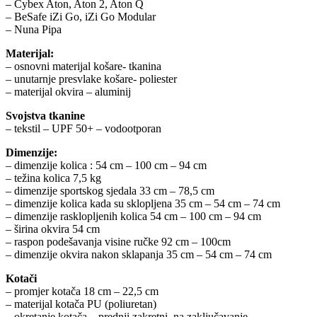
– Cybex Aton, Aton 2, Aton Q
– BeSafe iZi Go, iZi Go Modular
– Nuna Pipa
Materijal:
– osnovni materijal košare- tkanina
– unutarnje presvlake košare- poliester
– materijal okvira – aluminij
Svojstva tkanine
– tekstil – UPF 50+ – vodootporan
Dimenzije:
– dimenzije kolica : 54 cm – 100 cm – 94 cm
– težina kolica 7,5 kg
– dimenzije sportskog sjedala 33 cm – 78,5 cm
– dimenzije kolica kada su sklopljena 35 cm – 54 cm – 74 cm
– dimenzije rasklopljenih kolica 54 cm – 100 cm – 94 cm
– širina okvira 54 cm
– raspon podešavanja visine ručke 92 cm – 100cm
– dimenzije okvira nakon sklapanja 35 cm – 54 cm – 74 cm
Kotači
– promjer kotača 18 cm – 22,5 cm
– materijal kotača PU (poliuretan)
– okretanje kotača – prednji zakretni, na zaključavanje