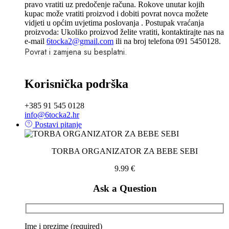
pravo vratiti uz predočenje računa. Rokove unutar kojih
kupac može vratiti proizvod i dobiti povrat novca možete
vidjeti u općim uvjetima poslovanja . Postupak vraćanja
proizvoda: Ukoliko proizvod želite vratiti, kontaktirajte nas na
e-mail
6tocka2@gmail.com
ili na broj telefona 091 5450128.
Povrat i zamjena su besplatni.
Korisnička podrška
+385 91 545 0128
info@6tocka2.hr
Postavi pitanje
TORBA ORGANIZATOR ZA BEBE SEBI
9.99
€
Ask a Question
Ime i prezime (required)