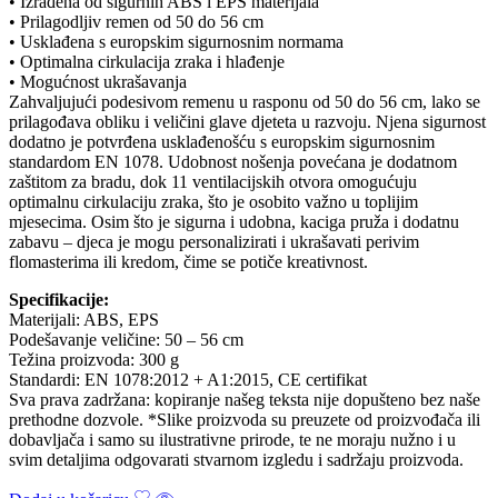
• Izrađena od sigurnih ABS i EPS materijala
• Prilagodljiv remen od 50 do 56 cm
• Usklađena s europskim sigurnosnim normama
• Optimalna cirkulacija zraka i hlađenje
• Mogućnost ukrašavanja
Zahvaljujući podesivom remenu u rasponu od 50 do 56 cm, lako se
prilagođava obliku i veličini glave djeteta u razvoju. Njena sigurnost
dodatno je potvrđena usklađenošću s europskim sigurnosnim
standardom EN 1078. Udobnost nošenja povećana je dodatnom
zaštitom za bradu, dok 11 ventilacijskih otvora omogućuju
optimalnu cirkulaciju zraka, što je osobito važno u toplijim
mjesecima. Osim što je sigurna i udobna, kaciga pruža i dodatnu
zabavu – djeca je mogu personalizirati i ukrašavati perivim
flomasterima ili kredom, čime se potiče kreativnost.
Specifikacije:
Materijali: ABS, EPS
Podešavanje veličine: 50 – 56 cm
Težina proizvoda: 300 g
Standardi: EN 1078:2012 + A1:2015, CE certifikat
Sva prava zadržana: kopiranje našeg teksta nije dopušteno bez naše
prethodne dozvole. *Slike proizvoda su preuzete od proizvođača ili
dobavljača i samo su ilustrativne prirode, te ne moraju nužno i u
svim detaljima odgovarati stvarnom izgledu i sadržaju proizvoda.