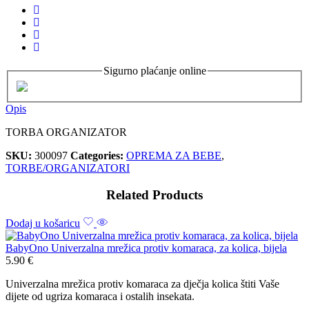
Sigurno plaćanje online
Opis
TORBA ORGANIZATOR
SKU:
300097
Categories:
OPREMA ZA BEBE
,
TORBE/ORGANIZATORI
Related Products
Dodaj u košaricu
BabyOno Univerzalna mrežica protiv komaraca, za kolica, bijela
5.90
€
Univerzalna mrežica protiv komaraca za dječja kolica štiti Vaše
dijete od ugriza komaraca i ostalih insekata.