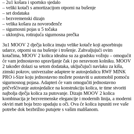
– 2u1 košara i sportsko sjedalo
– veliki kotači s amortizacijom otporni na bušenje
– set dodataka
– bezvremenski dizajn
– velika košara za novorođenče
– sigurnosni pojas u 5 točaka
– uklonjiva, rotirajuća sigurnosna prečka
3u1 MOOV 2 dječja kolica imaju velike kotače koji apsorbiraju
udarce, otporni su na bušenje i trošenje. Zahvaljujući ovim
kotačima, MOOV 2 kolica idealna su za gradsku vožnju – omogućit
će vam jednostavno upravljanje čak i po neravnom kolniku. MOOV
2 također dolazi sa setom dodataka, uključujući navlaku za kišu,
zimski pokrov, univerzalne adaptere te autosjedalicu RWF MINK
PRO i-Size koju jednostavno možete postaviti u automobil pomoću
sigurnosnog pojasa. Adapteri će vam omogućiti jednostavno
pričvršćivanje autosjedalice na konstrukciju kolica, te time stvoriti
najbolja dječja kolica za putovanje. Dizajn MOOV 2 kolica
kombinacija je bezvremenske elegancije i modernih linija, a moderni
okviri matt boja brzo upadaju u oči. Ova će kolica ispuniti sve vaše
potrebe dok bezbrižno putujete s vašim mališanom.