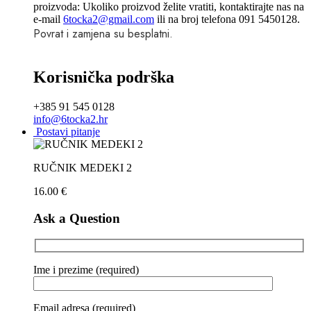
proizvoda: Ukoliko proizvod želite vratiti, kontaktirajte nas na
e-mail
6tocka2@gmail.com
ili na broj telefona 091 5450128.
Povrat i zamjena su besplatni.
Korisnička podrška
+385 91 545 0128
info@6tocka2.hr
Postavi pitanje
RUČNIK MEDEKI 2
16.00
€
Ask a Question
Ime i prezime (required)
Email adresa (required)