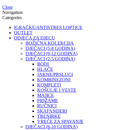
Close
Navigation
Categories
IGRAČKE/ANTISTRES LOPTICE
OUTLET
ODJEĆA ZA DJECU
BOŽIĆNA KOLEKCIJA
DJEČACI (5-8 GODINA)
DJEČACI (9-12 GODINA)
DJEČACI (2-5 GODINA)
BODI
HLAČE
JAKNE/PRSLUCI
KOMBINEZONI
KOMPLETI
KOŠULJE I VESTE
MAJICE
PIDŽAME
RUČNICI
SKAFANDERI
TRENIRKE
VREĆE ZA SPAVANJE
DJEČACI (6-10 GODINA)