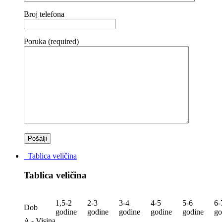
Broj telefona
Poruka (required)
Tablica veličina
Tablica veličina
1,5-2
2-3
3-4
4-5
5-6
6-
Dob
godine
godine
godine
godine
godine
go
A - Visina