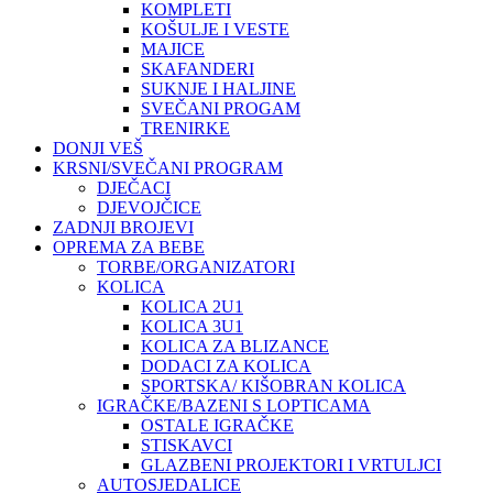
KOMPLETI
KOŠULJE I VESTE
MAJICE
SKAFANDERI
SUKNJE I HALJINE
SVEČANI PROGAM
TRENIRKE
DONJI VEŠ
KRSNI/SVEČANI PROGRAM
DJEČACI
DJEVOJČICE
ZADNJI BROJEVI
OPREMA ZA BEBE
TORBE/ORGANIZATORI
KOLICA
KOLICA 2U1
KOLICA 3U1
KOLICA ZA BLIZANCE
DODACI ZA KOLICA
SPORTSKA/ KIŠOBRAN KOLICA
IGRAČKE/BAZENI S LOPTICAMA
OSTALE IGRAČKE
STISKAVCI
GLAZBENI PROJEKTORI I VRTULJCI
AUTOSJEDALICE