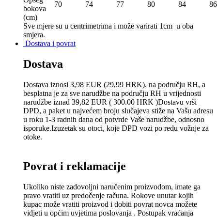
70
74
77
80
84
86
bokova
(сm)
Sve mjere su u centrimetrima
i može varirati 1cm u oba
smjera.
Dostava i povrat
Dostava
Dostava iznosi 3,98 EUR (29,99 HRK). na području RH, a
besplatna je za sve narudžbe na području RH u vrijednosti
narudžbe iznad 39,82 EUR ( 300.00 HRK )Dostavu vrši
DPD, a paket u najvećem broju slučajeva stiže na Vašu adresu
u roku 1-3 radnih dana od potvrde Vaše narudžbe, odnosno
isporuke.Izuzetak su otoci, koje DPD vozi po redu vožnje za
otoke.
Povrat i reklamacije
Ukoliko niste zadovoljni naručenim proizvodom, imate ga
pravo vratiti uz predočenje računa. Rokove unutar kojih
kupac može vratiti proizvod i dobiti povrat novca možete
vidjeti u općim uvjetima poslovanja . Postupak vraćanja