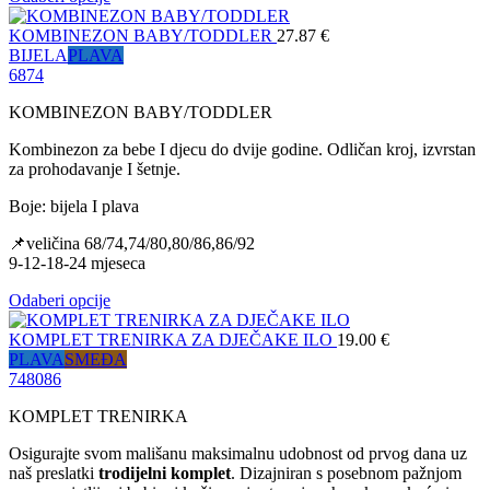
KOMBINEZON BABY/TODDLER
27.87
€
BIJELA
PLAVA
68
74
KOMBINEZON BABY/TODDLER
Kombinezon za bebe I djecu do dvije godine. Odličan kroj, izvrstan
za prohodavanje I šetnje.
Boje: bijela I plava
📌veličina 68/74,74/80,80/86,86/92
9-12-18-24 mjeseca
Odaberi opcije
KOMPLET TRENIRKA ZA DJEČAKE ILO
19.00
€
PLAVA
SMEĐA
74
80
86
KOMPLET TRENIRKA
Osigurajte svom mališanu maksimalnu udobnost od prvog dana uz
naš preslatki
trodijelni komplet
. Dizajniran s posebnom pažnjom