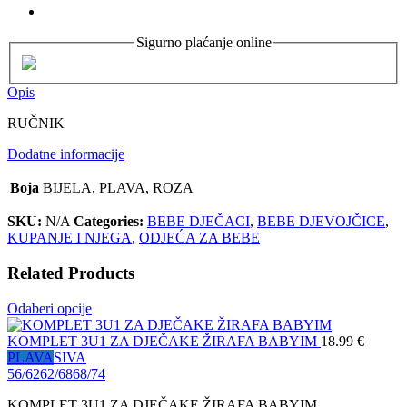
Sigurno plaćanje online
Opis
RUČNIK
Dodatne informacije
Boja
BIJELA, PLAVA, ROZA
SKU:
N/A
Categories:
BEBE DJEČACI
,
BEBE DJEVOJČICE
,
KUPANJE I NJEGA
,
ODJEĆA ZA BEBE
Related Products
Odaberi opcije
KOMPLET 3U1 ZA DJEČAKE ŽIRAFA BABYIM
18.99
€
PLAVA
SIVA
56/62
62/68
68/74
KOMPLET 3U1 ZA DJEČAKE ŽIRAFA BABYIM