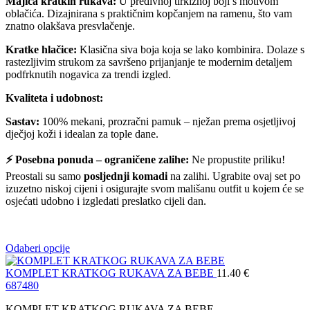
Majica kratkih rukava:
U predivnoj tirkiznoj boji s motivom
oblačića. Dizajnirana s praktičnim kopčanjem na ramenu, što vam
znatno olakšava presvlačenje.
Kratke hlačice:
Klasična siva boja koja se lako kombinira. Dolaze s
rastezljivim strukom za savršeno prijanjanje te modernim detaljem
podfrknutih nogavica za trendi izgled.
Kvaliteta i udobnost:
Sastav:
100% mekani, prozračni pamuk – nježan prema osjetljivoj
dječjoj koži i idealan za tople dane.
⚡ Posebna ponuda – ograničene zalihe:
Ne propustite priliku!
Preostali su samo
posljednji komadi
na zalihi. Ugrabite ovaj set po
izuzetno niskoj cijeni i osigurajte svom mališanu outfit u kojem će se
osjećati udobno i izgledati preslatko cijeli dan.
Odaberi opcije
KOMPLET KRATKOG RUKAVA ZA BEBE
11.40
€
68
74
80
KOMPLET KRATKOG RUKAVA ZA BEBE