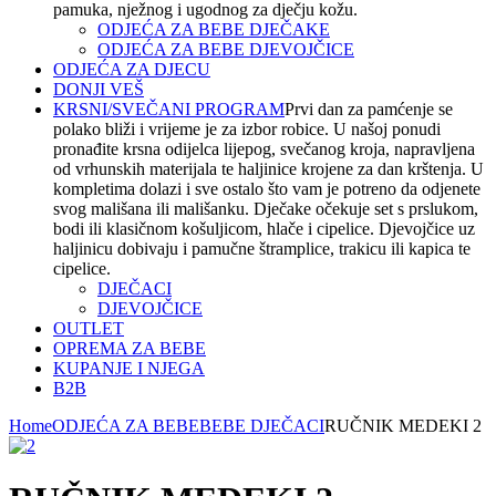
pamuka, nježnog i ugodnog za dječju kožu.
ODJEĆA ZA BEBE DJEČAKE
ODJEĆA ZA BEBE DJEVOJČICE
ODJEĆA ZA DJECU
DONJI VEŠ
KRSNI/SVEČANI PROGRAM
Prvi dan za pamćenje se
polako bliži i vrijeme je za izbor robice. U našoj ponudi
pronađite krsna odijelca lijepog, svečanog kroja, napravljena
od vrhunskih materijala te haljinice krojene za dan krštenja. U
kompletima dolazi i sve ostalo što vam je potreno da odjenete
svog mališana ili mališanku. Dječake očekuje set s prslukom,
bodi ili klasičnom košuljicom, hlače i cipelice. Djevojčice uz
haljinicu dobivaju i pamučne štramplice, trakicu ili kapica te
cipelice.
DJEČACI
DJEVOJČICE
OUTLET
OPREMA ZA BEBE
KUPANJE I NJEGA
B2B
Home
ODJEĆA ZA BEBE
BEBE DJEČACI
RUČNIK MEDEKI 2