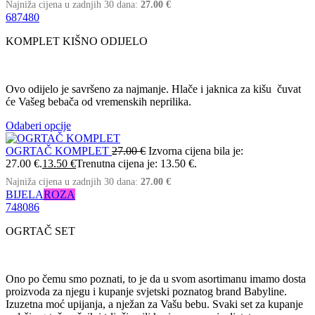
Najniža cijena u zadnjih 30 dana:
27.00
€
68
74
80
KOMPLET KIŠNO ODIJELO
Ovo odijelo je savršeno za najmanje. Hlače i jaknica za kišu čuvat
će Vašeg bebača od vremenskih neprilika.
Odaberi opcije
OGRTAČ KOMPLET
27.00
€
Izvorna cijena bila je:
27.00 €.
13.50
€
Trenutna cijena je: 13.50 €.
Najniža cijena u zadnjih 30 dana:
27.00
€
BIJELA
ROZA
74
80
86
OGRTAČ SET
Ono po čemu smo poznati, to je da u svom asortimanu imamo dosta
proizvoda za njegu i kupanje svjetski poznatog brand Babyline.
Izuzetna moć upijanja, a nježan za Vašu bebu. Svaki set za kupanje