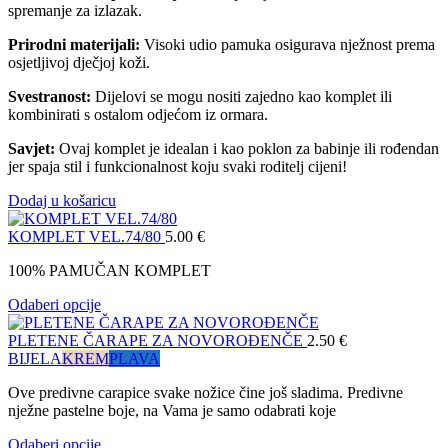
spremanje za izlazak.
Prirodni materijali:
Visoki udio pamuka osigurava nježnost prema
osjetljivoj dječjoj koži.
Svestranost:
Dijelovi se mogu nositi zajedno kao komplet ili
kombinirati s ostalom odjećom iz ormara.
Savjet:
Ovaj komplet je idealan i kao poklon za babinje ili rođendan
jer spaja stil i funkcionalnost koju svaki roditelj cijeni!
Dodaj u košaricu
KOMPLET VEL.74/80
5.00
€
100% PAMUČAN KOMPLET
Odaberi opcije
PLETENE ČARAPE ZA NOVOROĐENČE
2.50
€
BIJELA
KREM
PLAVA
Ove predivne carapice svake nožice čine još sladima. Predivne
nježne pastelne boje, na Vama je samo odabrati koje
Odaberi opcije