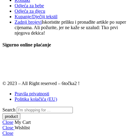
Kontakt
Odjeća za bebe
Odjeća za djecu
Kupanje/Dječiji tekstil
Zadnji brojevi
Iskoristite priliku i pronađite artikle po super
cijenama. Ali požurite, jer ne kaže se uzalud: Tko prvi
njegova dekica!
Sigurno online plaćanje
© 2023 – All Right reserved – 6točka2 !
Pravila privatnosti
Politika kolačića (EU)
Search
Close
My Cart
Close
Wishlist
Close