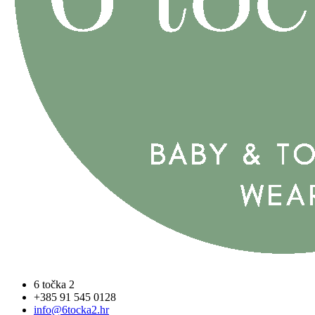
6 točka 2
+385 91 545 0128
info@6tocka2.hr