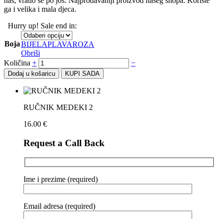
nas, vratio se po još. Najprodavaniji proizvod našeg shopa. Koriste
ga i velika i mala djeca.
Hurry up! Sale end in:
Boja
BIJELA
PLAVA
ROZA
Obriši
Količina
+
−
Dodaj u košaricu
KUPI SADA
RUČNIK MEDEKI 2
16.00
€
Request a Call Back
Ime i prezime (required)
Email adresa (required)