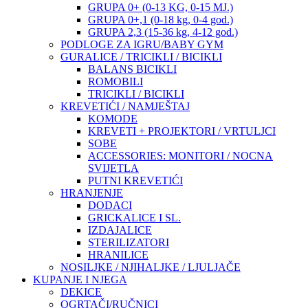
GRUPA 0+ (0-13 KG, 0-15 MJ.)
GRUPA 0+,1 (0-18 kg, 0-4 god.)
GRUPA 2,3 (15-36 kg, 4-12 god.)
PODLOGE ZA IGRU/BABY GYM
GURALICE / TRICIKLI / BICIKLI
BALANS BICIKLI
ROMOBILI
TRICIKLI / BICIKLI
KREVETIĆI / NAMJEŠTAJ
KOMODE
KREVETI + PROJEKTORI / VRTULJCI
SOBE
ACCESSORIES: MONITORI / NOCNA
SVIJETLA
PUTNI KREVETIĆI
HRANJENJE
DODACI
GRICKALICE I SL.
IZDAJALICE
STERILIZATORI
HRANILICE
NOSILJKE / NJIHALJKE / LJULJAČE
KUPANJE I NJEGA
DEKICE
OGRTAČI/RUČNICI