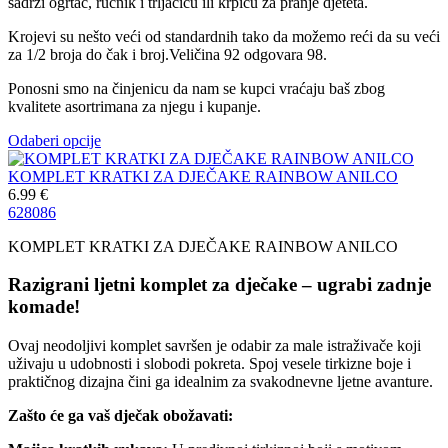
sadrži ogrtač, ručnik i trljačicu ili krpicu za pranje djeteta.
Krojevi su nešto veći od standardnih tako da možemo reći da su veći
za 1/2 broja do čak i broj.Veličina 92 odgovara 98.
Ponosni smo na činjenicu da nam se kupci vraćaju baš zbog
kvalitete asortrimana za njegu i kupanje.
Odaberi opcije
KOMPLET KRATKI ZA DJEČAKE RAINBOW ANILCO
6.99
€
62
80
86
KOMPLET KRATKI ZA DJEČAKE RAINBOW ANILCO
Razigrani ljetni komplet za dječake – ugrabi zadnje
komade!
Ovaj neodoljivi komplet savršen je odabir za male istraživače koji
uživaju u udobnosti i slobodi pokreta. Spoj vesele tirkizne boje i
praktičnog dizajna čini ga idealnim za svakodnevne ljetne avanture.
Zašto će ga vaš dječak obožavati: