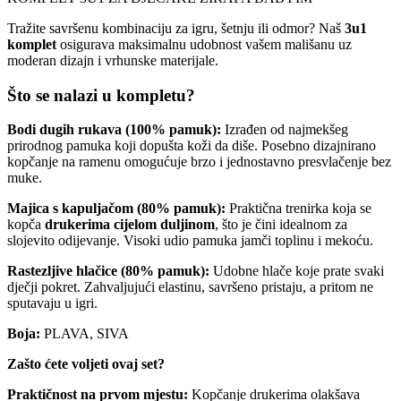
Tražite savršenu kombinaciju za igru, šetnju ili odmor? Naš
3u1
komplet
osigurava maksimalnu udobnost vašem mališanu uz
moderan dizajn i vrhunske materijale.
Što se nalazi u kompletu?
Bodi dugih rukava (100% pamuk):
Izrađen od najmekšeg
prirodnog pamuka koji dopušta koži da diše. Posebno dizajnirano
kopčanje na ramenu omogućuje brzo i jednostavno presvlačenje bez
muke.
Majica s kapuljačom (80% pamuk):
Praktična trenirka koja se
kopča
drukerima cijelom duljinom
, što je čini idealnom za
slojevito odijevanje. Visoki udio pamuka jamči toplinu i mekoću.
Rastezljive hlačice (80% pamuk):
Udobne hlače koje prate svaki
dječji pokret. Zahvaljujući elastinu, savršeno pristaju, a pritom ne
sputavaju u igri.
Boja:
PLAVA, SIVA
Zašto ćete voljeti ovaj set?
Praktičnost na prvom mjestu:
Kopčanje drukerima olakšava