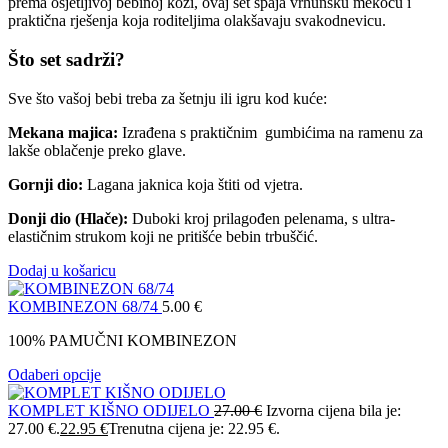
prema osjetljivoj bebinoj koži, ovaj set spaja vrhunsku mekoću i
praktična rješenja koja roditeljima olakšavaju svakodnevicu.
Što set sadrži?
Sve što vašoj bebi treba za šetnju ili igru kod kuće:
Mekana majica:
Izrađena s praktičnim gumbićima na ramenu za
lakše oblačenje preko glave.
Gornji dio:
Lagana jaknica koja štiti od vjetra.
Donji dio (Hlače):
Duboki kroj prilagođen pelenama, s ultra-
elastičnim strukom koji ne pritišće bebin trbuščić.
Dodaj u košaricu
KOMBINEZON 68/74
5.00
€
100% PAMUČNI KOMBINEZON
Odaberi opcije
KOMPLET KIŠNO ODIJELO
27.00
€
Izvorna cijena bila je:
27.00 €.
22.95
€
Trenutna cijena je: 22.95 €.