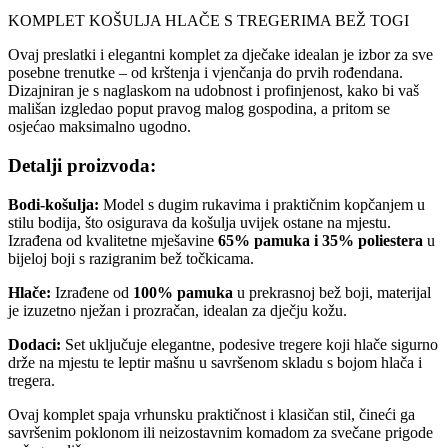
KOMPLET KOŠULJA HLAČE S TREGERIMA BEŽ TOGI
Ovaj preslatki i elegantni komplet za dječake idealan je izbor za sve
posebne trenutke – od krštenja i vjenčanja do prvih rođendana.
Dizajniran je s naglaskom na udobnost i profinjenost, kako bi vaš
mališan izgledao poput pravog malog gospodina, a pritom se
osjećao maksimalno ugodno.
Detalji proizvoda:
Bodi-košulja:
Model s dugim rukavima i praktičnim kopčanjem u
stilu bodija, što osigurava da košulja uvijek ostane na mjestu.
Izrađena od kvalitetne mješavine
65% pamuka i 35% poliestera
u
bijeloj boji s razigranim bež točkicama.
Hlače:
Izrađene od
100% pamuka
u prekrasnoj bež boji, materijal
je izuzetno nježan i prozračan, idealan za dječju kožu.
Dodaci:
Set uključuje elegantne, podesive tregere koji hlače sigurno
drže na mjestu te leptir mašnu u savršenom skladu s bojom hlača i
tregera.
Ovaj komplet spaja vrhunsku praktičnost i klasičan stil, čineći ga
savršenim poklonom ili neizostavnim komadom za svečane prigode