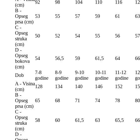
92
98
104
110
116
12
(сm)
B -
Opseg
53
55
57
59
61
63
prsa (сm)
C -
Opseg
50
52
54
55
56
57
struka
(сm)
D -
Opseg
54
56,5
59
61,5
64
66
bokova
(сm)
7-8
8-9
9-10
10-11
11-12
12
Dob
godine
godine
godine
godine
godine
go
A - Visina
128
134
140
146
152
15
(сm)
B -
Opseg
65
68
71
74
78
80
prsa (сm)
C -
Opseg
58
60
61,5
63
65,5
66
struka
(сm)
D -
Opseg