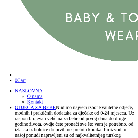
0
Cart
NASLOVNA
O nama
Kontakt
ODJEĆA ZA BEBE
Nudimo najveći izbor kvalitetne odjeće,
modnih i praktičnih dodataka za dječake od 0-24 mjeseca. Uz
raspon brojeva i veličina za bebe od prvog dana do druge
godine života, ovdje ćete pronaći sve što vam je potrebno, od
izlaska iz bolnice do prvih nespretnih koraka. Proizvodi u
našoj ponudi napravljeni su od najkvalitetnijeg turskog