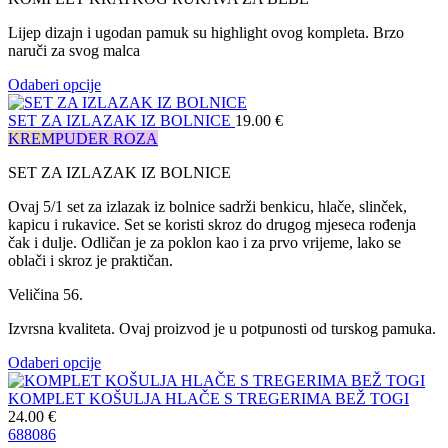
Lijep dizajn i ugodan pamuk su highlight ovog kompleta. Brzo
naruči za svog malca
Odaberi opcije
SET ZA IZLAZAK IZ BOLNICE
19.00
€
KREM
PUDER ROZA
SET ZA IZLAZAK IZ BOLNICE
Ovaj 5/1 set za izlazak iz bolnice sadrži benkicu, hlače, slinček,
kapicu i rukavice. Set se koristi skroz do drugog mjeseca rođenja
čak i dulje. Odličan je za poklon kao i za prvo vrijeme, lako se
oblači i skroz je praktičan.
Veličina 56.
Izvrsna kvaliteta. Ovaj proizvod je u potpunosti od turskog pamuka.
Odaberi opcije
KOMPLET KOŠULJA HLAČE S TREGERIMA BEŽ TOGI
24.00
€
68
80
86