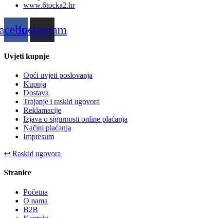
www.6tocka2.hr
acebook
Instagram
Uvjeti kupnje
Opći uvjeti poslovanja
Kupnja
Dostava
Trajanje i raskid ugovora
Reklamacije
Izjava o sigurnosti online plaćanja
Načini plaćanja
Impresum
↩
Raskid ugovora
Stranice
Početna
O nama
B2B