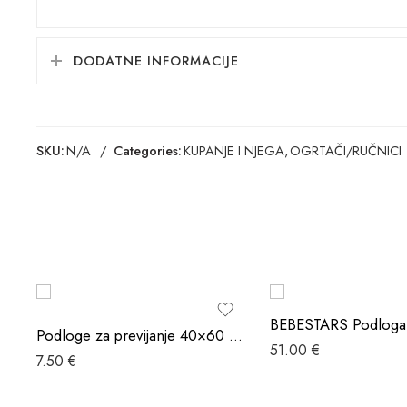
DODATNE INFORMACIJE
SKU:
N/A
Categories:
KUPANJE I NJEGA
,
OGRTAČI/RUČNICI
Podloge za previjanje 40×60 – 15 kom
51.00
€
7.50
€