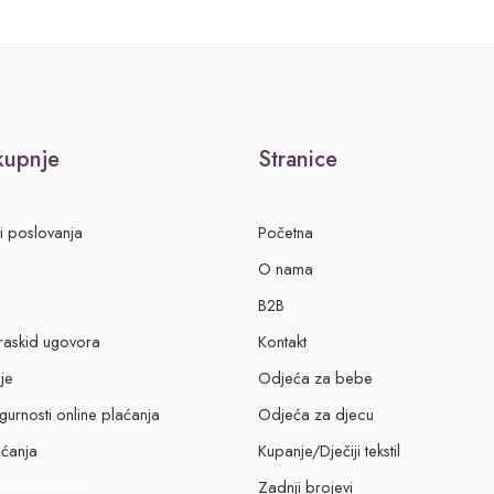
 kupnje
Stranice
ti poslovanja
Početna
O nama
B2B
 raskid ugovora
Kontakt
je
Odjeća za bebe
igurnosti online plaćanja
Odjeća za djecu
aćanja
Kupanje/Dječiji tekstil
Zadnji brojevi