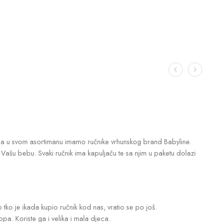
a u svom asortimanu imamo ručnike vrhunskog brand Babyline.
 Vašu bebu. Svaki ručnik ima kapuljaču te sa njim u paketu dolazi
tko je ikada kupio ručnik kod nas, vratio se po još.
a. Koriste ga i velika i mala djeca.