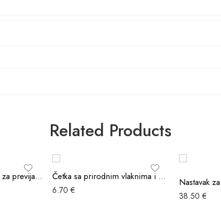
Related Products
BEBESTARS Podloga za previjanje
Četka sa prirodnim vlaknima i češalj
6.70
€
38.50
€