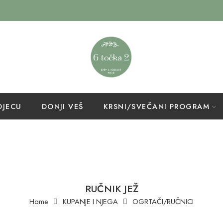
DJECU
DONJI VEŠ
KRSNI/SVEČANI PROGRAM
RUČNIK JEŽ
Home
KUPANJE I NJEGA
OGRTAČI/RUČNICI