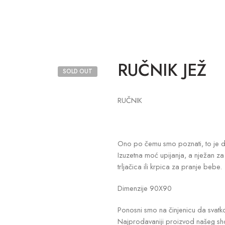
RUČNIK JEŽ
SOLD OUT
RUČNIK
Ono po čemu smo poznati, to je d
Izuzetna moć upijanja, a nježan za
trljačica ili krpica za pranje bebe.
Dimenzije 90X90
Ponosni smo na činjenicu da svatko 
Najprodavaniji proizvod našeg shop