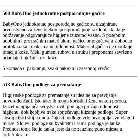
500 BabyOno jednokratne postporođajne gaćice
BabyOno jednokratne postporođajne gaćice su dizajnirane
prvenstveno za žene tijekom postporođajnog razdoblja kada je
održavanje odgovarajuće higijene izuzetno važno. S posebnim
udobnim i prozračnim materijalom, gaćice omogućavaju slobodan
protok zraka i maksimalnu udobnost. Materijal gaćica ne uzrokuje
iritaciju kože. Meki gumeni rubovi u struku i preponama savršeno
prianjaju i nježni su za kožu.
5 komada u pakiranju, svaki pakiran u zasebnoj vrećici
513 BabyOno podloge za prematanje
Higijenske podloge za prematanje su idealne za previjanje
novorođenčadi. Isto tako ih mogu koristiti i žene nakon poroda.
Izuzetno upijajuća svojstva ovih podloga pružaju udobnost i
higijenu, dok ljepljive trake sprječavaju klizanje podloge. Super
absorpcijski sloj u unutrašnjosti podloge vrlo brzo upija svu vlagu i
mirise. Slojevi podloge su kvalitetni i sama podloga je tanka.
Prednost tome što je tanka jeste da ne zauzima puno mjesta u
torbi/ruksaku.