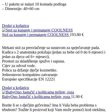
– U paketu se nalazi 10 komada podloga
– Dimenzije: 40×60 cm
Dodaj u košaricu
Stol za kupanje i prematanje COOLNESS
193.80
€
Mekani stol za presvlačenje sa sustavom za sprječavanje pada.
Kadica s 2 anatomska položaja (jedan za bebe od 0 do 6 mjeseci i
jedan za djecu od 6+ mjeseci).
Prostori za skladištenje spužve i sapuna.
Cijev za odvod vode.
Polica za držanje dječje kozmetike.
Jednostavno kompaktno zatvaranje.
Europske specifikacije EN 12221
Dodaj u košaricu
BabyOno Jastučić s košticama trešnje, roza
11.90
€
Borite li se s dječjim grčevima? Ima li Vaša beba problema s
trbuhom? Tražite li proizvod koji Vam može pomoći kod oteklina,