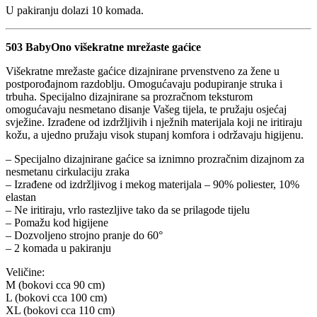
U pakiranju dolazi 10 komada.
503 BabyOno višekratne mrežaste gaćice
Višekratne mrežaste gaćice dizajnirane prvenstveno za žene u
postporođajnom razdoblju. Omogućavaju podupiranje struka i
trbuha. Specijalno dizajnirane sa prozračnom teksturom
omogućavaju nesmetano disanje Vašeg tijela, te pružaju osjećaj
svježine. Izrađene od izdržljivih i nježnih materijala koji ne iritiraju
kožu, a ujedno pružaju visok stupanj komfora i održavaju higijenu.
– Specijalno dizajnirane gaćice sa iznimno prozračnim dizajnom za
nesmetanu cirkulaciju zraka
– Izrađene od izdržljivog i mekog materijala – 90% poliester, 10%
elastan
– Ne iritiraju, vrlo rastezljive tako da se prilagode tijelu
– Pomažu kod higijene
– Dozvoljeno strojno pranje do 60°
– 2 komada u pakiranju
Veličine:
M (bokovi cca 90 cm)
L (bokovi cca 100 cm)
XL (bokovi cca 110 cm)