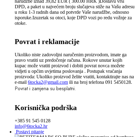
narudžbe iznad 39,82 EUR ( 300.00 HRK )Dostavu vrši
DPD, a paket u najvećem broju slučajeva stiže na Vašu adresu
u roku 1-3 radnih dana od potvrde Vaše narudžbe, odnosno
isporuke.Izuzetak su otoci, koje DPD vozi po redu vožnje za
otoke.
Povrat i reklamacije
Ukoliko niste zadovoljni naručenim proizvodom, imate ga
pravo vratiti uz predočenje računa. Rokove unutar kojih
kupac može vratiti proizvod i dobiti povrat novca možete
vidjeti u općim uvjetima poslovanja . Postupak vraćanja
proizvoda: Ukoliko proizvod želite vratiti, kontaktirajte nas na
e-mail
6tocka2@gmail.com
ili na broj telefona 091 5450128.
Povrat i zamjena su besplatni.
Korisnička podrška
+385 91 545 0128
info@6tocka2.hr
Postavi pitanje