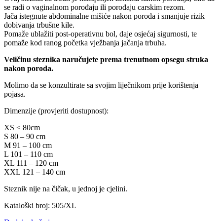
se radi o vaginalnom porođaju ili porođaju carskim rezom.
Jača istegnute abdominalne mišiće nakon poroda i smanjuje rizik
dobivanja trbušne kile.
Pomaže ublažiti post-operativnu bol, daje osjećaj sigurnosti, te
pomaže kod ranog početka vježbanja jačanja trbuha.
Veličinu steznika naručujete prema trenutnom opsegu struka
nakon poroda.
Molimo da se konzultirate sa svojim liječnikom prije korištenja
pojasa.
Dimenzije (provjeriti dostupnost):
XS < 80cm
S 80 – 90 cm
M 91 – 100 cm
L 101 – 110 cm
XL 111 – 120 cm
XXL 121 – 140 cm
Steznik nije na čičak, u jednoj je cjelini.
Kataloški broj: 505/XL