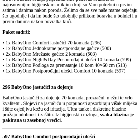
najosnovnijim higijenskim artiklima koji su Vam potrebni u prvim
satima i danima nakon poroda. Želimo da se sve naše mame osjećaju
što ugodnije i da im bude što udobnije prilikom boravka u bolnici i u
prvim danima nakon povratka kući.
Paket sadrži:
• 1x BabyOno Comfort jastučići 70 komada (296)
• 1x BabyOno Jednokratne postporođajne gaćice (500)
• 2x BabyOno Mrežaste gaćice 2 komada (503)
• 1x BabyOno Night&Day Posporođajni ulošci 10 komada (599)
• 1x BabyOno Podloga za prematanje 10 kom 40×60 cm (513)
• 1x BabyOno Postporođajni ulošci Comfort 10 komada (597)
296 BabyOno jastučići za dojenje
BabyOno jastučići za dojenje 70 komada, prozračni, nježni te vrlo
kvalitetni. Slojevi na jastučiću u potpunosti apsorbiraju višak mlijeka
i štite osjetljivu kožu od iritacija. Ultra tanke i diskretne blazine
pružaju udobnost i zaštitu. Iz higijenskih razloga,
svaka blazina je
pakirana u zasebnoj vrećici
.
597 BabyOno Comfort postporođajni ulošci