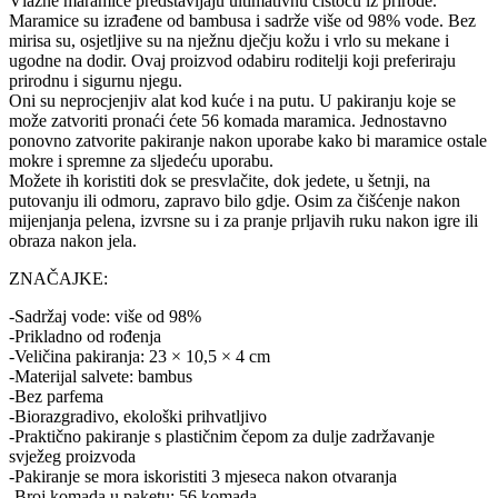
Vlažne maramice predstavljaju ultimativnu čistoću iz prirode.
Maramice su izrađene od bambusa i sadrže više od 98% vode. Bez
mirisa su, osjetljive su na nježnu dječju kožu i vrlo su mekane i
ugodne na dodir. Ovaj proizvod odabiru roditelji koji preferiraju
prirodnu i sigurnu njegu.
Oni su neprocjenjiv alat kod kuće i na putu. U pakiranju koje se
može zatvoriti pronaći ćete 56 komada maramica. Jednostavno
ponovno zatvorite pakiranje nakon uporabe kako bi maramice ostale
mokre i spremne za sljedeću uporabu.
Možete ih koristiti dok se presvlačite, dok jedete, u šetnji, na
putovanju ili odmoru, zapravo bilo gdje. Osim za čišćenje nakon
mijenjanja pelena, izvrsne su i za pranje prljavih ruku nakon igre ili
obraza nakon jela.
ZNAČAJKE:
-Sadržaj vode: više od 98%
-Prikladno od rođenja
-Veličina pakiranja: 23 × 10,5 × 4 cm
-Materijal salvete: bambus
-Bez parfema
-Biorazgradivo, ekološki prihvatljivo
-Praktično pakiranje s plastičnim čepom za dulje zadržavanje
svježeg proizvoda
-Pakiranje se mora iskoristiti 3 mjeseca nakon otvaranja
-Broj komada u paketu: 56 komada