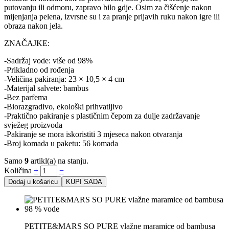
putovanju ili odmoru, zapravo bilo gdje. Osim za čišćenje nakon
mijenjanja pelena, izvrsne su i za pranje prljavih ruku nakon igre ili
obraza nakon jela.
ZNAČAJKE:
-Sadržaj vode: više od 98%
-Prikladno od rođenja
-Veličina pakiranja: 23 × 10,5 × 4 cm
-Materijal salvete: bambus
-Bez parfema
-Biorazgradivo, ekološki prihvatljivo
-Praktično pakiranje s plastičnim čepom za dulje zadržavanje
svježeg proizvoda
-Pakiranje se mora iskoristiti 3 mjeseca nakon otvaranja
-Broj komada u paketu: 56 komada
Samo
9
artikl(a) na stanju.
Količina
+
−
Dodaj u košaricu
KUPI SADA
PETITE&MARS SO PURE vlažne maramice od bambusa