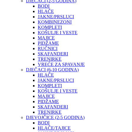
DJEČACI (2-5 GODINA)
BODI
HLAČE
JAKNE/PRSLUCI
KOMBINEZONI
KOMPLETI
KOŠULJE I VESTE
MAJICE
PIDŽAME
RUČNICI
SKAFANDERI
TRENIRKE
VREĆE ZA SPAVANJE
DJEČACI (6-10 GODINA)
HLAČE
JAKNE/PRSLUCI
KOMPLETI
KOŠULJE I VESTE
MAJICE
PIDŽAME
SKAFANDERI
TRENIRKE
DJEVOJČICE (2-5 GODINA)
BODI
HLAČE/TAJICE