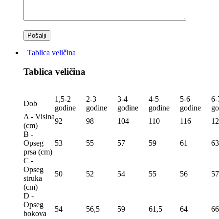
Tablica veličina
Tablica veličina
1,5-2
2-3
3-4
4-5
5-6
6-
Dob
godine
godine
godine
godine
godine
go
A - Visina
92
98
104
110
116
12
(сm)
B -
Opseg
53
55
57
59
61
63
prsa (сm)
C -
Opseg
50
52
54
55
56
57
struka
(сm)
D -
Opseg
54
56,5
59
61,5
64
66
bokova