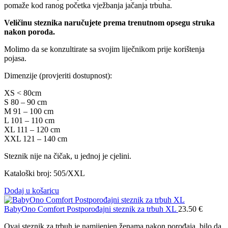
pomaže kod ranog početka vježbanja jačanja trbuha.
Veličinu steznika naručujete prema trenutnom opsegu struka
nakon poroda.
Molimo da se konzultirate sa svojim liječnikom prije korištenja
pojasa.
Dimenzije (provjeriti dostupnost):
XS < 80cm
S 80 – 90 cm
M 91 – 100 cm
L 101 – 110 cm
XL 111 – 120 cm
XXL 121 – 140 cm
Steznik nije na čičak, u jednoj je cjelini.
Kataloški broj: 505/XXL
Dodaj u košaricu
BabyOno Comfort Postporođajni steznik za trbuh XL
23.50
€
Ovaj steznik za trbuh je namijenjen ženama nakon porođaja, bilo da