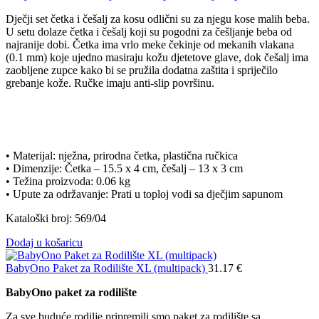
Dječji set četka i češalj za kosu odlični su za njegu kose malih beba.
U setu dolaze četka i češalj koji su pogodni za češljanje beba od
najranije dobi. Četka ima vrlo meke čekinje od mekanih vlakana
(0.1 mm) koje ujedno masiraju kožu djetetove glave, dok češalj ima
zaobljene zupce kako bi se pružila dodatna zaštita i spriječilo
grebanje kože. Ručke imaju anti-slip površinu.
• Materijal: nježna, prirodna četka, plastična ručkica
• Dimenzije: Četka – 15.5 x 4 cm, češalj – 13 x 3 cm
• Težina proizvoda: 0.06 kg
• Upute za održavanje: Prati u toploj vodi sa dječjim sapunom
Kataloški broj: 569/04
Dodaj u košaricu
BabyOno Paket za Rodilište XL (multipack)
31.17
€
BabyOno paket za rodilište
Za sve buduće rodilje pripremili smo paket za rodilište sa