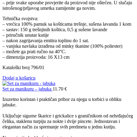
– prije svake uporabe provjerite da proizvod nije oštećen. U slučaju
istrošenog/prljavog umetka zamijenite ga novim.
Tehnička svojstva:
– vrećica 100% pamuk sa košticama trešnje, sušena lavanda 1 kom
– sastav: 150 g trešnjinih koštica, 0,5 g sušene lavande
– priručnik unutar kutije
– nakon zagrijavanja emitira toplinu do 1 sat.
– vanjska navlaka izrađena od minky tkanine (100% poliester)
– možete ga prati ručno na 40°C.
– dimenzija proizvoda: 16 X13 cm
Kataloški broj 796/01
Dodaj u košaricu
Set za manikuru – jabuka
11.70
€
Izuzetno koristan i praktičan pribor za njegu u torbici u obliku
jabuke.
Uključuje sigurne škarice i grickalice s graničnikom od nehrđajućeg
čelika, staklenu turpiju za nokte i dvije pincete. Jednostavan i
elegantan način za spremanje svih predmeta u jednu kutiju.