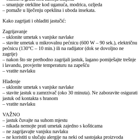
– smanjuje otekline kod uganuća, modrica, ozljeda
– pomaže u liječenju opeklina i uboda insekata.
Kako zagrijati i ohladiti jastučić:
Zagrijavanje
– uklonite umetak s vanjske navlake
– stavite umetak u mikrovalnu pećnicu (600 W – 90 sek.), električnu
pećnicu (130°C – 10 min.) ili na radijator (dok se dovoljno ne
zagrije)
– nakon što ste prethodno zagrijali jastuk, lagano pomiješajte trešnje
i lavandu, provjerite temperaturu na zapešću
– vratite navlaku
Hlađenje
– uklonite umetak s vanjske navlake
– stavite jastuk u zamrzivač (oko 30 minuta). Ne zaboravite osigurati
jastuk od kontakta s hranom
– vratite navlaku
VAŽNO
– jastuk čuvajte na suhom mjestu
– nikada nemojte prati umetak zajedno s košticama
– ne zagrijavajte vanjsku navlaku
– ne koristiti u slučaju alergije na neki od sastojaka proizvoda