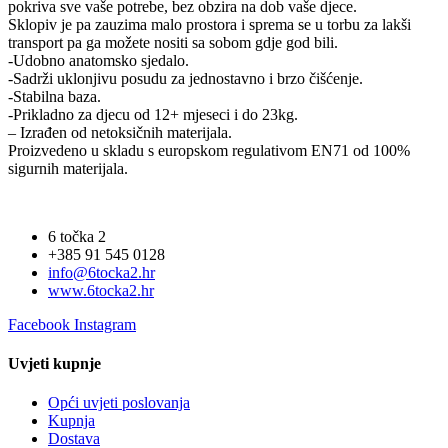
pokriva sve vaše potrebe, bez obzira na dob vaše djece.
Sklopiv je pa zauzima malo prostora i sprema se u torbu za lakši
transport pa ga možete nositi sa sobom gdje god bili.
-Udobno anatomsko sjedalo.
-Sadrži uklonjivu posudu za jednostavno i brzo čišćenje.
-Stabilna baza.
-Prikladno za djecu od 12+ mjeseci i do 23kg.
– Izrađen od netoksičnih materijala.
Proizvedeno u skladu s europskom regulativom EN71 od 100%
sigurnih materijala.
6 točka 2
+385 91 545 0128
info@6tocka2.hr
www.6tocka2.hr
Facebook
Instagram
Uvjeti kupnje
Opći uvjeti poslovanja
Kupnja
Dostava