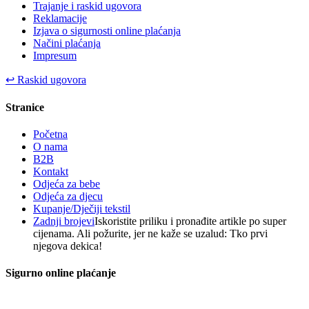
Trajanje i raskid ugovora
Reklamacije
Izjava o sigurnosti online plaćanja
Načini plaćanja
Impresum
↩
Raskid ugovora
Stranice
Početna
O nama
B2B
Kontakt
Odjeća za bebe
Odjeća za djecu
Kupanje/Dječiji tekstil
Zadnji brojevi
Iskoristite priliku i pronađite artikle po super
cijenama. Ali požurite, jer ne kaže se uzalud: Tko prvi
njegova dekica!
Sigurno online plaćanje