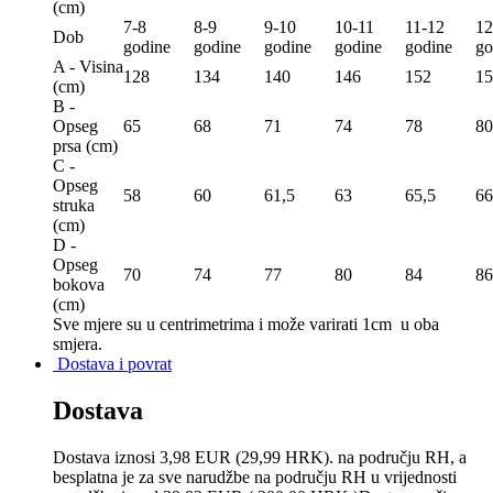
(сm)
7-8
8-9
9-10
10-11
11-12
12
Dob
godine
godine
godine
godine
godine
go
A - Visina
128
134
140
146
152
15
(сm)
B -
Opseg
65
68
71
74
78
80
prsa (сm)
C -
Opseg
58
60
61,5
63
65,5
66
struka
(сm)
D -
Opseg
70
74
77
80
84
86
bokova
(сm)
Sve mjere su u centrimetrima
i može varirati 1cm u oba
smjera.
Dostava i povrat
Dostava
Dostava iznosi 3,98 EUR (29,99 HRK). na području RH, a
besplatna je za sve narudžbe na području RH u vrijednosti