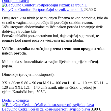
Dodaj u košaricu
BabyOno Comfort Postporođajni steznik za trbuh L
23.50
€
Ovaj steznik za trbuh je namijenjen ženama nakon porođaja, bilo da
se radi o vaginalnom porođaju ili porođaju carskim rezom.
Jača istegnute abdominalne mišiće nakon poroda i smanjuje rizik
dobivanja trbušne kile.
Pomaže ublažiti post-operativnu bol, daje osjećaj sigurnosti, te
pomaže kod ranog početka vježbanja jačanja trbuha.
Veličinu steznika naručujete prema trenutnom opsegu struka
nakon poroda.
Molimo da se konzultirate sa svojim liječnikom prije korištenja
pojasa.
Dimenzije (provjeriti dostupnost):
XS < 80cm S 80 – 90 cm M 91 – 100 cm L 101 – 110 cm XL 111 –
120 cm XXL 121 – 140 cmSteznik nije na čičak, u jednoj je
cjelini.Kataloški broj: 505/L
Dodaj u košaricu
BabyOno Četka i češalj za kosu-supersoft, svijetlo plava
3.90
€