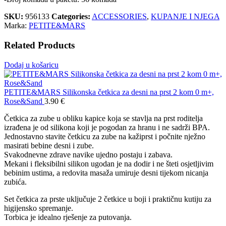
SKU:
956133
Categories:
ACCESSORIES
,
KUPANJE I NJEGA
Marka:
PETITE&MARS
Related Products
Dodaj u košaricu
PETITE&MARS Silikonska četkica za desni na prst 2 kom 0 m+,
Rose&Sand
3.90
€
Četkica za zube u obliku kapice koja se stavlja na prst roditelja
izrađena je od silikona koji je pogodan za hranu i ne sadrži BPA.
Jednostavno stavite četkicu za zube na kažiprst i počnite nježno
masirati bebine desni i zube.
Svakodnevne zdrave navike ujedno postaju i zabava.
Mekani i fleksibilni silikon ugodan je na dodir i ne šteti osjetljivim
bebinim ustima, a redovita masaža umiruje desni tijekom nicanja
zubića.
Set četkica za prste uključuje 2 četkice u boji i praktičnu kutiju za
higijensko spremanje.
Torbica je idealno rješenje za putovanja.