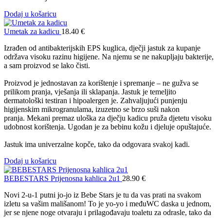
Dodaj u košaricu
Umetak za kadicu
18.40
€
Izrađen od antibakterijskih EPS kuglica, dječji jastuk za kupanje
održava visoku razinu higijene. Na njemu se ne nakupljaju bakterije,
a sam proizvod se lako čisti.
Proizvod je jednostavan za korištenje i spremanje – ne gužva se
prilikom pranja, vješanja ili sklapanja. Jastuk je temeljito
dermatološki testiran i hipoalergen je. Zahvaljujući punjenju
higijenskim mikrogranulama, izuzetno se brzo suši nakon
pranja. Mekani premaz uloška za dječju kadicu pruža djetetu visoku
udobnost korištenja. Ugodan je za bebinu kožu i djeluje opuštajuće.
Jastuk ima univerzalne kopče, tako da odgovara svakoj kadi.
Dodaj u košaricu
BEBESTARS Prijenosna kahlica 2u1
28.90
€
Novi 2-u-1 putni jo-jo iz Bebe Stars je tu da vas prati na svakom
izletu sa vašim mališanom! To je yo-yo i međuWC daska u jednom,
jer se njene noge otvaraju i prilagođavaju toaletu za odrasle, tako da