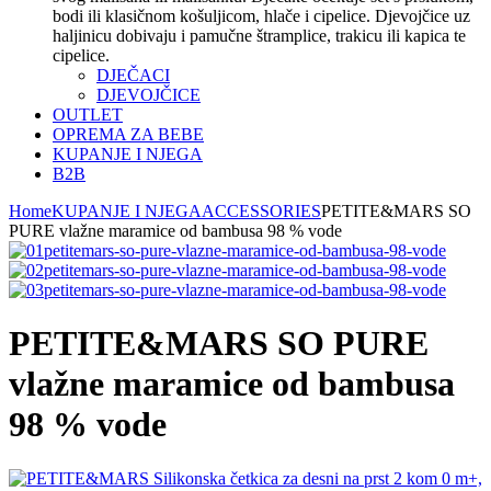
bodi ili klasičnom košuljicom, hlače i cipelice. Djevojčice uz
haljinicu dobivaju i pamučne štramplice, trakicu ili kapica te
cipelice.
DJEČACI
DJEVOJČICE
OUTLET
OPREMA ZA BEBE
KUPANJE I NJEGA
B2B
Home
KUPANJE I NJEGA
ACCESSORIES
PETITE&MARS SO
PURE vlažne maramice od bambusa 98 % vode
PETITE&MARS SO PURE
vlažne maramice od bambusa
98 % vode