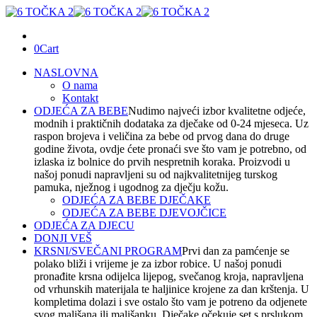
0
Cart
NASLOVNA
O nama
Kontakt
ODJEĆA ZA BEBE
Nudimo najveći izbor kvalitetne odjeće,
modnih i praktičnih dodataka za dječake od 0-24 mjeseca. Uz
raspon brojeva i veličina za bebe od prvog dana do druge
godine života, ovdje ćete pronaći sve što vam je potrebno, od
izlaska iz bolnice do prvih nespretnih koraka. Proizvodi u
našoj ponudi napravljeni su od najkvalitetnijeg turskog
pamuka, nježnog i ugodnog za dječju kožu.
ODJEĆA ZA BEBE DJEČAKE
ODJEĆA ZA BEBE DJEVOJČICE
ODJEĆA ZA DJECU
DONJI VEŠ
KRSNI/SVEČANI PROGRAM
Prvi dan za pamćenje se
polako bliži i vrijeme je za izbor robice. U našoj ponudi
pronađite krsna odijelca lijepog, svečanog kroja, napravljena
od vrhunskih materijala te haljinice krojene za dan krštenja. U
kompletima dolazi i sve ostalo što vam je potreno da odjenete
svog mališana ili mališanku. Dječake očekuje set s prslukom,