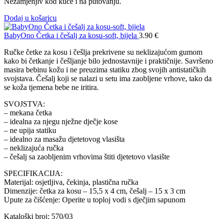
Nezamjenjiv kod kuće i na putovanju.
Dodaj u košaricu
BabyOno Četka i češalj za kosu-soft, bijela
3.90
€
Ručke četke za kosu i češlja prekrivene su neklizajućom gumom
kako bi četkanje i češljanje bilo jednostavnije i praktičnije. Savršeno
masira bebinu kožu i ne preuzima statiku zbog svojih antistatičkih
svojstava. Češalj koji se nalazi u setu ima zaobljene vrhove, tako da
se koža tjemena bebe ne iritira.
SVOJSTVA:
– mekana četka
– idealna za njegu nježne dječje kose
– ne upija statiku
– idealno za masažu djetetovog vlasišta
– neklizajuća ručka
– češalj sa zaobljenim vrhovima štiti djetetovo vlasište
SPECIFIKACIJA:
Materijal: osjetljiva, čekinja, plastična ručka
Dimenzije: četka za kosu – 15,5 x 4 cm, češalj – 15 x 3 cm
Upute za čišćenje: Operite u toploj vodi s dječjim sapunom
Kataloški broj: 570/03