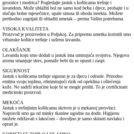
groznice i modrica? Pogledajte jastuk s košticama trešnje i
lavandom. Može ublažiti bol ne samo kod beba i djece, probajte i u
slučaju bolne mjesečnice, upale sinusa ili uboda insekta. Možete
prethodno zagrijati ili ohladiti umetak – prema Vašim potrebama.
VISOKA KVALITETA
Proizvod je proizveden u Poljskoj. Za pripremu umetka koristili smo
vrhunske koštice trešnje i sušenu lavandu.
OLAKŠANJE
Lavanda koju smo dodali u jastuk ima umirujuća svojstva. Njegova
aroma smanjuje stres, pomaže bebi da se opusti i zaspi.
SIGURNOST
Jastuk s košticama trešnje siguran je za djecu i odrasle. Prirodno
emitira svoju toplinu, eliminirajući rizik od opeklina i oštećenja
kože. Ne sadrži tekućine koje bi se mogle proliti. To je certificirani
medicinski proizvod.
MEKOĆA
Jastuk s trešnjinim košticama skriven je u mekanoj presvlaci.
Napravili smo ga od minky tkanine ugodne na dodir. Higijenu
možete održavati s lakoćom – dovoljno je samo skinuti navlaku i
oprati je.