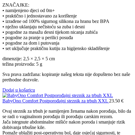
ZNAČAJKE:
• namijenjeno djeci od 0m+
• praktično i jednostavano za korištenje
• izrađene od 100% sigurnog silikona za hranu bez BPA
• nježno uklanjaju nečistoću sa zuba i desni
• pogodne za masažu desni tijekom nicanja zubića
• pogodne za pranje u perilici posuđa
• pogodne za dom i putovanja
• set uključuje praktičnu kutiju za higijensko skladištenje
dimenzije: 2,5 × 2,5 × 5 cm
težina proizvoda: 5 g
Sva prava zadržana: kopiranje našeg teksta nije dopušteno bez naše
prethodne dozvole.
Dodaj u košaricu
BabyOno Comfort Postporođajni steznik za trbuh XXL
23.50
€
Ovaj steznik za trbuh je namijenjen ženama nakon porođaja, bilo da
se radi o vaginalnom porođaju ili porođaju carskim rezom.
Jača istegnute abdominalne mišiće nakon poroda i smanjuje rizik
dobivanja trbušne kile.
Pomaže ublažiti post-operativnu bol, daje osjećaj sigurnosti, te