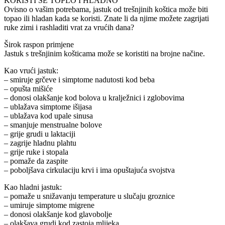
KORISTI SE TOPLO I HLADNO
Ovisno o vašim potrebama, jastuk od trešnjinih koštica može biti
topao ili hladan kada se koristi. Znate li da njime možete zagrijati
ruke zimi i rashladiti vrat za vrućih dana?
Širok raspon primjene
Jastuk s trešnjinim košticama može se koristiti na brojne načine.
Kao vrući jastuk:
– smiruje grčeve i simptome nadutosti kod beba
– opušta mišiće
– donosi olakšanje kod bolova u kralježnici i zglobovima
– ublažava simptome išijasa
– ublažava kod upale sinusa
– smanjuje menstrualne bolove
– grije grudi u laktaciji
– zagrije hladnu plahtu
– grije ruke i stopala
– pomaže da zaspite
– poboljšava cirkulaciju krvi i ima opuštajuća svojstva
Kao hladni jastuk:
– pomaže u snižavanju temperature u slučaju groznice
– umiruje simptome migrene
– donosi olakšanje kod glavobolje
– olakšava grudi kod zastoja mlijeka