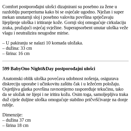
Comfort postporođajni ulošci dizajnirani su posebno za žene u
razdoblju puerperiuma kako bi se osjećale ugodno. Nježan i super
mekan unutarnji sloj i posebno valovita površina sprječavaju
lijepljenje uloška i iritiranje kože. Gornji sloj omogućuje cirkulaciju
zraka, pružajući osjećaj svježine. Superapsorbent unutar uloška veže
vlagu i neutralizira neugodne mirise.
– U pakiranju se nalazi 10 komada uložaka.
– dužina: 33 cm
– širina: 16 cm
599 BabyOno Night&Day postporođajni ulošci
Anatomski oblik uloška povećava udobnost nošenja, osigurava
diskreciju uporabe i učinkovitu zaštitu čak i u ležećem položaju.
Osjetljiva glatka površina ravnomjerno raspoređuje tekućinu, tako
da se uložak ne lijepi i ne iritira kožu. Osim toga, samoljepljiva traka
duž cijele duljine uloška omogućuje stabilno pričvršćivanje na donje
rublje.
Dimenzije:
– dužina 37 cm
– širina 18 cm