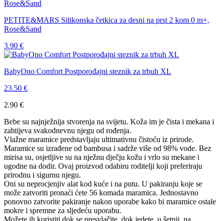
PETITE&MARS Silikonska četkica za desni na prst 2 kom 0 m+,
Rose&Sand
3.90
€
BabyOno Comfort Postporođajni steznik za trbuh XL
23.50
€
2.90
€
Bebe su najnježnija stvorenja na svijetu. Koža im je čista i mekana i
zahtijeva svakodnevnu njegu od rođenja.
Vlažne maramice predstavljaju ultimativnu čistoću iz prirode.
Maramice su izrađene od bambusa i sadrže više od 98% vode. Bez
mirisa su, osjetljive su na nježnu dječju kožu i vrlo su mekane i
ugodne na dodir. Ovaj proizvod odabiru roditelji koji preferiraju
prirodnu i sigurnu njegu.
Oni su neprocjenjiv alat kod kuće i na putu. U pakiranju koje se
može zatvoriti pronaći ćete 56 komada maramica. Jednostavno
ponovno zatvorite pakiranje nakon uporabe kako bi maramice ostale
mokre i spremne za sljedeću uporabu.
Možete ih koristiti dok se presvlačite, dok jedete, u šetnji, na