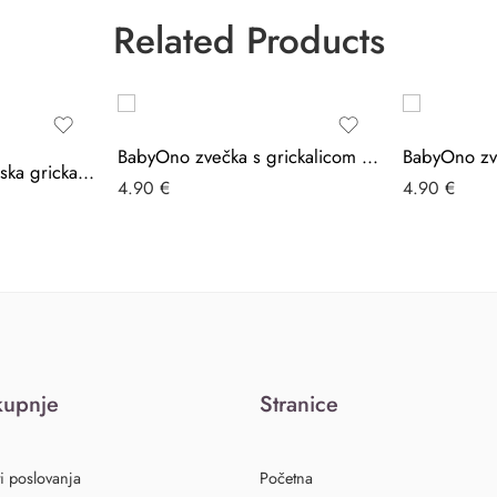
Related Products
BabyOno zvečka s grickalicom i zvukom, Bombon
PETITE&MARS Silikonska grickalica za zube 0 m+ Take&Match, Misty Green
4.90
€
4.90
€
kupnje
Stranice
i poslovanja
Početna