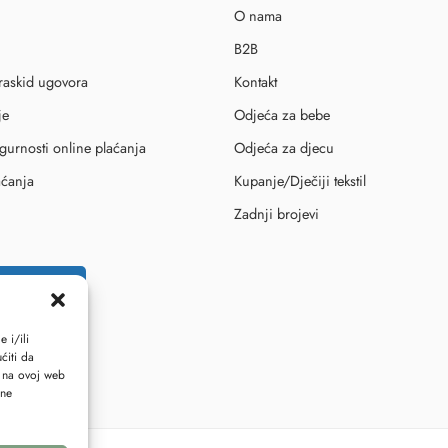
O nama
B2B
 raskid ugovora
Kontakt
je
Odjeća za bebe
igurnosti online plaćanja
Odjeća za djecu
aćanja
Kupanje/Dječiji tekstil
Zadnji brojevi
id ugovora
 i/ili
ćiti da
i na ovoj web
ene