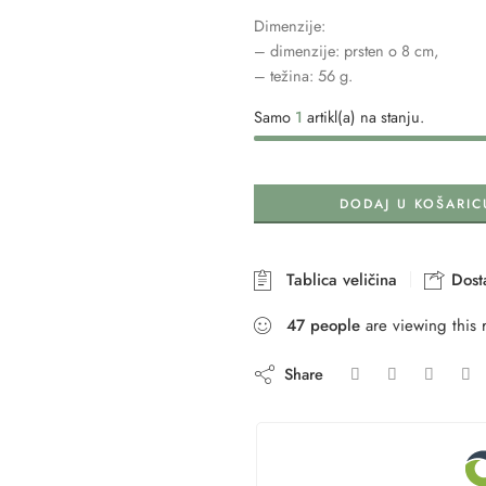
Dimenzije:
– dimenzije: prsten o 8 cm,
– težina: 56 g.
Samo
1
artikl(a) na stanju.
DODAJ U KOŠARIC
Tablica veličina
Dosta
47
people
are viewing this 
Share