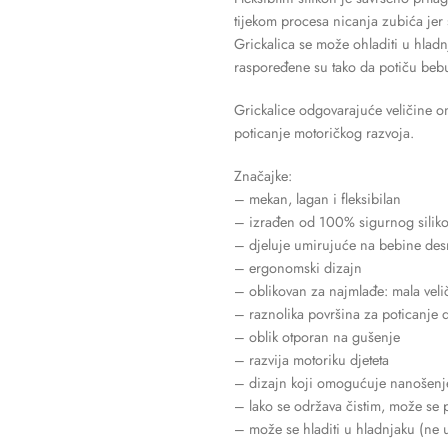
tijekom procesa nicanja zubića jer 
Grickalica se može ohladiti u hladnj
raspoređene su tako da potiču bebu
Grickalice odgovarajuće veličine o
poticanje motoričkog razvoja.
Značajke:
– mekan, lagan i fleksibilan
– izrađen od 100% sigurnog silik
– djeluje umirujuće na bebine desn
– ergonomski dizajn
– oblikovan za najmlađe: mala velič
– raznolika površina za poticanje 
– oblik otporan na gušenje
– razvija motoriku djeteta
– dizajn koji omogućuje nanošenje
– lako se održava čistim, može se p
– može se hladiti u hladnjaku (ne 