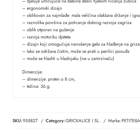
– djeluje umirujuće na bebine desni tijekom nicanja zubića
– ergonomski dizajn
– oblikovan za najmlađe: mala veličina olakšava držanje i igra
– raznolika površina za poticanje dobrog razvoja zagriza
– oblik otporan na gušenje
– razvija motoriku djeteta
– dizajn koji omogućuje nanošenje gela za hlađenje na griza
– lako se održava čistim, može se prati u perilici posuđa
– može se hladiti u hladnjaku (ne u zamrzivaču)
Dimenzije:
– dimenzije: prsten o 8 cm,
– težina: 56 g.
SKU:
955827
Category:
GRICKALICE I SL.
Marka:
PETITE&