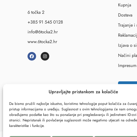
Kupnja
6 točka 2
Dostava
+385 91 545 0128
Trajanje i
info@6tocka2.hr
Reklamaci
www.6tocka2.hr
Izjava o s
Načini pl
Impresum
↩
Rask
Upravljajte pristankom za kolačiće
Da bismo pružili najbolje iskustvo, koristimo tehnologije poput kolačića za čuvanje
pristup informacijama o uređaju. Suglasnost s ovim tehnologijama će nam omogu
obrađujemo podatke kao što su ponašanje pri pregledavanju ili jedinstveni ID-ov
stranici. Nepristanak ili povlačenje suglasnosti može negativno utjecati na određ
karakteristike i funkcije.