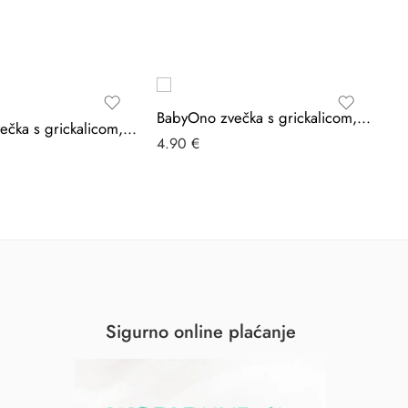
BabyOno zvečka s grickalicom, Uteg
BabyOno zvečka s grickalicom, Voće
4.90
€
6.
Sigurno online plaćanje