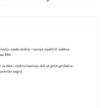
živanju osjeta dodira i razvoja osjetilnih vještina.
 bez BPA.
er se desni nježno masiraju dok se grize grickalica.
pravilan zagriz.