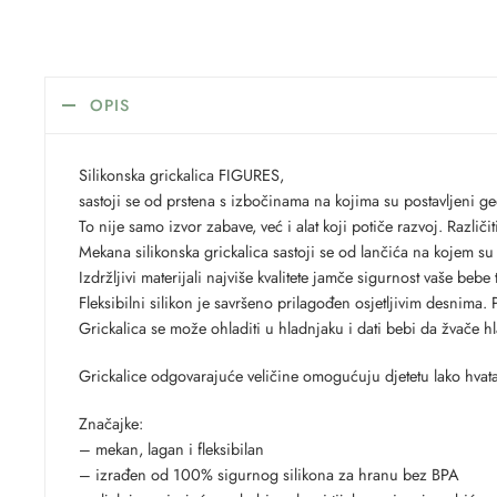
OPIS
Silikonska grickalica FIGURES,
sastoji se od prstena s izbočinama na kojima su postavljeni geo
To nije samo izvor zabave, već i alat koji potiče razvoj. Različit
Mekana silikonska grickalica sastoji se od lančića na kojem s
Izdržljivi materijali najviše kvalitete jamče sigurnost vaše bebe
Fleksibilni silikon je savršeno prilagođen osjetljivim desnima.
Grickalica se može ohladiti u hladnjaku i dati bebi da žvače h
Grickalice odgovarajuće veličine omogućuju djetetu lako hvata
Značajke:
– mekan, lagan i fleksibilan
– izrađen od 100% sigurnog silikona za hranu bez BPA