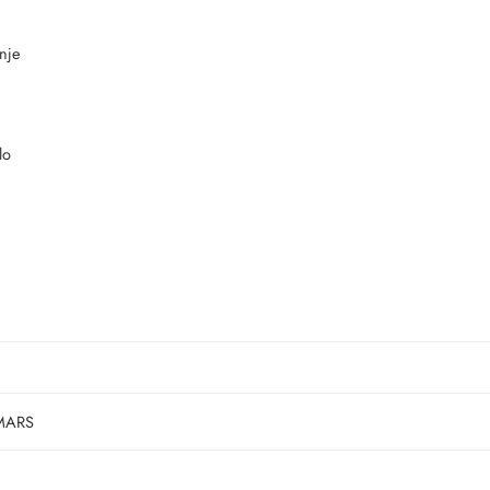
nje
lo
MARS