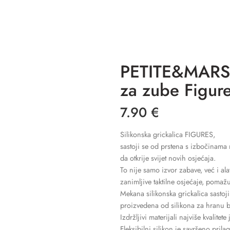
PETITE&MARS S
za zube Figur
7.90
€
Silikonska grickalica FIGURES,
sastoji se od prstena s izbočinama 
da otkrije svijet novih osjećaja.
To nije samo izvor zabave, već i alat 
zanimljive taktilne osjećaje, pomažu 
Mekana silikonska grickalica sastoj
proizvedena od silikona za hranu 
Izdržljivi materijali najviše kvalite
Fleksibilni silikon je savršeno pril