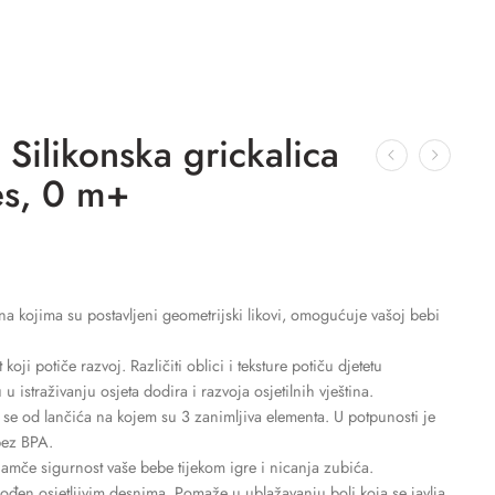
ilikonska grickalica
es, 0 m+
na kojima su postavljeni geometrijski likovi, omogućuje vašoj bebi
koji potiče razvoj. Različiti oblici i teksture potiču djetetu
u istraživanju osjeta dodira i razvoja osjetilnih vještina.
i se od lančića na kojem su 3 zanimljiva elementa. U potpunosti je
bez BPA.
te jamče sigurnost vaše bebe tijekom igre i nicanja zubića.
agođen osjetljivim desnima. Pomaže u ublažavanju boli koja se javlja