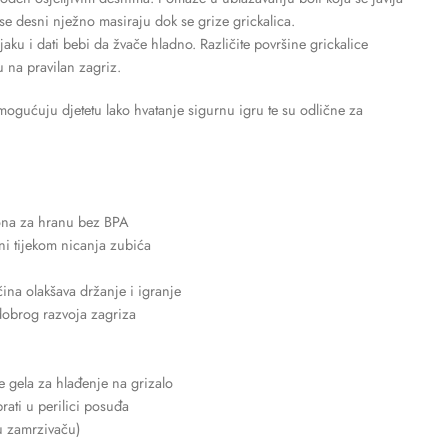
se desni nježno masiraju dok se grize grickalica.
aku i dati bebi da žvače hladno. Različite površine grickalice
 na pravilan zagriz.
mogućuju djetetu lako hvatanje sigurnu igru te su odlične za
ona za hranu bez BPA
i tijekom nicanja zubića
ina olakšava držanje i igranje
dobrog razvoja zagriza
 gela za hlađenje na grizalo
rati u perilici posuđa
u zamrzivaču)