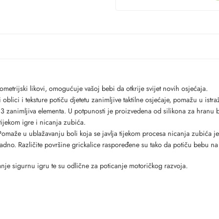
metrijski likovi, omogućuje vašoj bebi da otkrije svijet novih osjećaja.
i oblici i teksture potiču djetetu zanimljive taktilne osjećaje, pomažu u istra
u 3 zanimljiva elementa. U potpunosti je proizvedena od silikona za hranu
 tijekom igre i nicanja zubića.
 Pomaže u ublažavanju boli koja se javlja tijekom procesa nicanja zubića j
ladno. Različite površine grickalice raspoređene su tako da potiču bebu na 
nje sigurnu igru te su odlične za poticanje motoričkog razvoja.