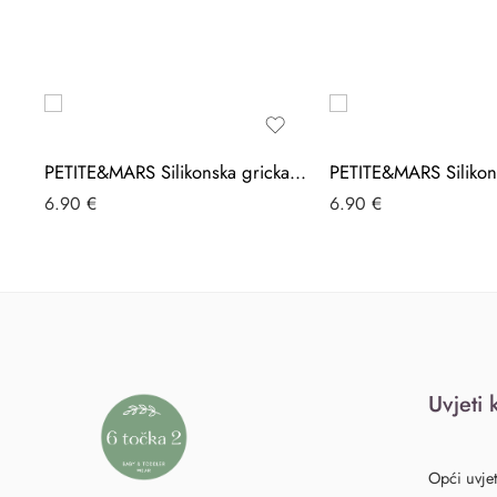
PETITE&MARS Silikonska grickalica za zube 0 m+ Take&Match, Intense Ochre
6.90
€
6.90
€
Uvjeti 
Opći uvjet