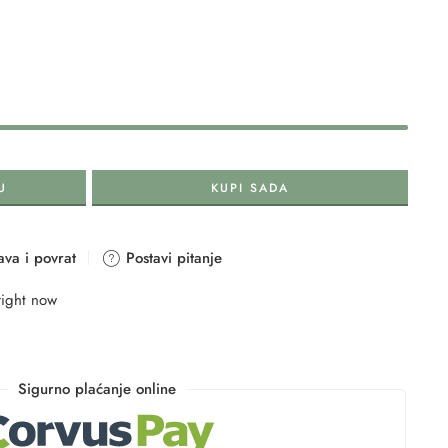
U
KUPI SADA
va i povrat
Postavi pitanje
right now
Sigurno plaćanje online