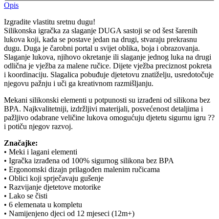
Opis
Izgradite vlastitu sretnu dugu!
Silikonska igračka za slaganje DUGA sastoji se od šest šarenih
lukova koji, kada se postave jedan na drugi, stvaraju prekrasnu
dugu. Duga je čarobni portal u svijet oblika, boja i obrazovanja.
Slaganje lukova, njihovo okretanje ili slaganje jednog luka na drugi
odlična je vježba za malene ručice. Dijete vježba preciznost pokreta
i koordinaciju. Slagalica pobuđuje djetetovu znatiželju, usredotočuje
njegovu pažnju i uči ga kreativnom razmišljanju.
Mekani silikonski elementi u potpunosti su izrađeni od silikona bez
BPA. Najkvalitetniji, izdržljivi materijali, posvećenost detaljima i
pažljivo odabrane veličine lukova omogućuju djetetu sigurnu igru ??
i potiču njegov razvoj.
Značajke:
• Meki i lagani elementi
• Igračka izrađena od 100% sigurnog silikona bez BPA
• Ergonomski dizajn prilagođen malenim ručicama
• Oblici koji sprječavaju gušenje
• Razvijanje djetetove motorike
• Lako se čisti
• 6 elemenata u kompletu
• Namijenjeno djeci od 12 mjeseci (12m+)