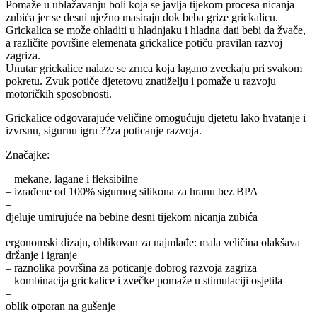
Pomaže u ublažavanju boli koja se javlja tijekom procesa nicanja
zubića jer se desni nježno masiraju dok beba grize grickalicu.
Grickalica se može ohladiti u hladnjaku i hladna dati bebi da žvače,
a različite površine elemenata grickalice potiču pravilan razvoj
zagriza.
Unutar grickalice nalaze se zrnca koja lagano zveckaju pri svakom
pokretu. Zvuk potiče djetetovu znatiželju i pomaže u razvoju
motoričkih sposobnosti.
Grickalice odgovarajuće veličine omogućuju djetetu lako hvatanje i
izvrsnu, sigurnu igru ??za poticanje razvoja.
Značajke:
– mekane, lagane i fleksibilne
– izrađene od 100% sigurnog silikona za hranu bez BPA
–
djeluje umirujuće na bebine desni tijekom nicanja zubića
–
ergonomski dizajn, oblikovan za najmlađe: mala veličina olakšava
držanje i igranje
– raznolika površina za poticanje dobrog razvoja zagriza
– kombinacija grickalice i zvečke pomaže u stimulaciji osjetila
–
oblik otporan na gušenje