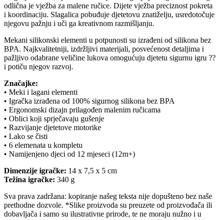
odlična je vježba za malene ručice. Dijete vježba preciznost pokreta
i koordinaciju. Slagalica pobuđuje djetetovu znatiželju, usredotočuje
njegovu pažnju i uči ga kreativnom razmišljanju.
Mekani silikonski elementi u potpunosti su izrađeni od silikona bez
BPA. Najkvalitetniji, izdržljivi materijali, posvećenost detaljima i
pažljivo odabrane veličine lukova omogućuju djetetu sigurnu igru ??
i potiču njegov razvoj.
Značajke:
• Meki i lagani elementi
• Igračka izrađena od 100% sigurnog silikona bez BPA
• Ergonomski dizajn prilagođen malenim ručicama
• Oblici koji sprječavaju gušenje
• Razvijanje djetetove motorike
• Lako se čisti
• 6 elemenata u kompletu
• Namijenjeno djeci od 12 mjeseci (12m+)
Dimenzije igračke:
14 x 7,5 x 5 cm
Težina igračke:
340 g
Sva prava zadržana: kopiranje našeg teksta nije dopušteno bez naše
prethodne dozvole. *Slike proizvoda su preuzete od proizvođača ili
dobavljača i samo su ilustrativne prirode, te ne moraju nužno i u