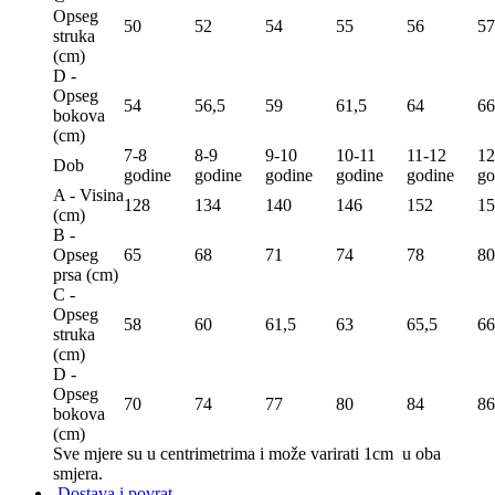
Opseg
50
52
54
55
56
57
struka
(сm)
D -
Opseg
54
56,5
59
61,5
64
66
bokova
(сm)
7-8
8-9
9-10
10-11
11-12
12
Dob
godine
godine
godine
godine
godine
go
A - Visina
128
134
140
146
152
15
(сm)
B -
Opseg
65
68
71
74
78
80
prsa (сm)
C -
Opseg
58
60
61,5
63
65,5
66
struka
(сm)
D -
Opseg
70
74
77
80
84
86
bokova
(сm)
Sve mjere su u centrimetrima
i može varirati 1cm u oba
smjera.
Dostava i povrat