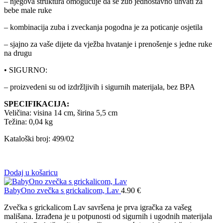
– njegova struktura omogućuje da se zub jednostavno uhvati za
bebe male ruke
– kombinacija zuba i zveckanja pogodna je za poticanje osjetila
– sjajno za vaše dijete da vježba hvatanje i prenošenje s jedne ruke
na drugu
• SIGURNO:
– proizvedeni su od izdržljivih i sigurnih materijala, bez BPA
SPECIFIKACIJA:
Veličina: visina 14 cm, širina 5,5 cm
Težina: 0,04 kg
Kataloški broj: 499/02
Dodaj u košaricu
BabyOno zvečka s grickalicom, Lav
4.90
€
Zvečka s grickalicom Lav savršena je prva igračka za vašeg
mališana. Izrađena je u potpunosti od sigurnih i ugodnih materijala