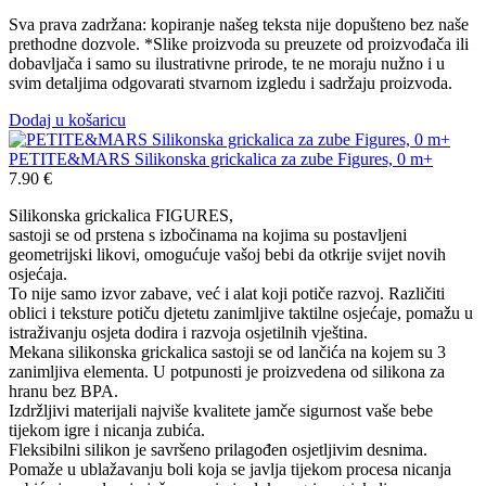
Sva prava zadržana: kopiranje našeg teksta nije dopušteno bez naše
prethodne dozvole. *Slike proizvoda su preuzete od proizvođača ili
dobavljača i samo su ilustrativne prirode, te ne moraju nužno i u
svim detaljima odgovarati stvarnom izgledu i sadržaju proizvoda.
Dodaj u košaricu
PETITE&MARS Silikonska grickalica za zube Figures, 0 m+
7.90
€
Silikonska grickalica FIGURES,
sastoji se od prstena s izbočinama na kojima su postavljeni
geometrijski likovi, omogućuje vašoj bebi da otkrije svijet novih
osjećaja.
To nije samo izvor zabave, već i alat koji potiče razvoj. Različiti
oblici i teksture potiču djetetu zanimljive taktilne osjećaje, pomažu u
istraživanju osjeta dodira i razvoja osjetilnih vještina.
Mekana silikonska grickalica sastoji se od lančića na kojem su 3
zanimljiva elementa. U potpunosti je proizvedena od silikona za
hranu bez BPA.
Izdržljivi materijali najviše kvalitete jamče sigurnost vaše bebe
tijekom igre i nicanja zubića.
Fleksibilni silikon je savršeno prilagođen osjetljivim desnima.
Pomaže u ublažavanju boli koja se javlja tijekom procesa nicanja