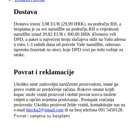
Dostava
Dostava iznosi 3,98 EUR (29,99 HRK). na području RH, a
besplatna je za sve narudžbe na području RH u vrijednosti
narudžbe iznad 39,82 EUR ( 300.00 HRK )Dostavu vrši
DPD, a paket u najvećem broju slučajeva stiže na Vašu adresu
u roku 1-3 radnih dana od potvrde Vaše narudžbe, odnosno
isporuke.Izuzetak su otoci, koje DPD vozi po redu vožnje za
otoke.
Povrat i reklamacije
Ukoliko niste zadovoljni naručenim proizvodom, imate ga
pravo vratiti uz predočenje računa. Rokove unutar kojih
kupac može vratiti proizvod i dobiti povrat novca možete
vidjeti u općim uvjetima poslovanja . Postupak vraćanja
proizvoda: Ukoliko proizvod želite vratiti, kontaktirajte nas na
e-mail
6tocka2@gmail.com
ili na broj telefona 091 5450128.
Povrat i zamjena su besplatni.