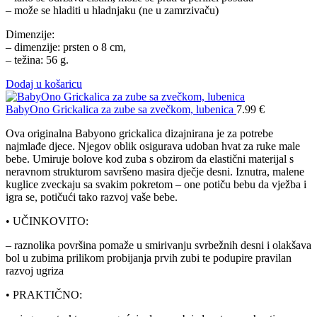
– može se hladiti u hladnjaku (ne u zamrzivaču)
Dimenzije:
– dimenzije: prsten o 8 cm,
– težina: 56 g.
Dodaj u košaricu
BabyOno Grickalica za zube sa zvečkom, lubenica
7.99
€
Ova originalna Babyono grickalica dizajnirana je za potrebe
najmlađe djece. Njegov oblik osigurava udoban hvat za ruke male
bebe. Umiruje bolove kod zuba s obzirom da elastični materijal s
neravnom strukturom savršeno masira dječje desni. Iznutra, malene
kuglice zveckaju sa svakim pokretom – one potiču bebu da vježba i
igra se, potičući tako razvoj vaše bebe.
• UČINKOVITO:
– raznolika površina pomaže u smirivanju svrbežnih desni i olakšava
bol u zubima prilikom probijanja prvih zubi te podupire pravilan
razvoj ugriza
• PRAKTIČNO: