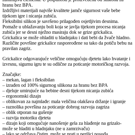
hranu bez BPA.
Izdržljivi materijali najviše kvalitete jamče sigurnost vaše bebe
tijekom igre i nicanja zubića.
Fleksibilni silikon je savršeno prilagođen osjetljivim desnima.
Pomaže u ublažavanju boli koja se javlja tijekom procesa nicanja
zubića jer se desni nježno masiraju dok se grize grickalica.
Grickalica se može ohladiti u hladnjaku i dati bebi da žvače hladno.
Različite površine grickalice rasporeođene su tako da potiču bebu na
pravilan zagriz.
Grickalice odgovarajuće veličine omogućuju djetetu lako hvatanje i
izvrsnu, sigurnu igru te su odlične za poticanje motoričkog razvoja.
Značajke:
– mekan, lagan i fleksibilan
– izrađen od 100% sigurnog silikona za hranu bez BPA
– djeluje umirujuće na bebine desni tijekom nicanja zubića
– ergonomski dizajn
– oblikovan za najmlađe: mala veličina olakšava držanje i igranje
– raznolika površina za poticanje dobrog razvoja zagriza
– oblik otporan na gušenje
– razvija motoriku djeteta
– dizajn koji omogućuje nanošenje gela za hlađenje na grizalo-
može se hladiti u hladnjaku (ne u zamrzivaču)
– lako se održava čistim, može se prati u perilici posuđa