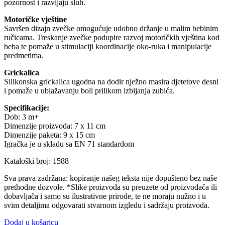
pozornost i razvijaju sluh.
Motoričke vještine
Savršen dizajn zvečke omogućuje udobno držanje u malim bebinim
ručicama. Treskanje zvečke podupire razvoj motoričkih vještina kod
beba te pomaže u stimulaciji koordinacije oko-ruka i manipulacije
predmetima.
Grickalica
Silikonska grickalica ugodna na dodir nježno masira djetetove desni
i pomaže u ublažavanju boli prilikom izbijanja zubića.
Specifikacije:
Dob: 3 m+
Dimenzije proizvoda: 7 x 11 cm
Dimenzije paketa: 9 x 15 cm
Igračka je u skladu sa EN 71 standardom
Kataloški broj: 1588
Sva prava zadržana: kopiranje našeg teksta nije dopušteno bez naše
prethodne dozvole. *Slike proizvoda su preuzete od proizvođača ili
dobavljača i samo su ilustrativne prirode, te ne moraju nužno i u
svim detaljima odgovarati stvarnom izgledu i sadržaju proizvoda.
Dodaj u košaricu