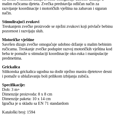
malim ručicama djeteta. Zvečka predstavlja odličan način za
razvijanje koordinacije i motoričkih vještina na zabavan i siguran
način.
Stimulirajući zvukovi
Treskanjem zvečke proizvode se nježni zvukovi koji privlače bebinu
pozornost i razvijaju sluh.
Motoričke vještine
Savršen dizajn zvečke omogućuje udobno držanje u malim bebinim
ručicama. Treskanje zvečke podupire razvoj motoričkih vještina kod
beba te pomaže u stimulaciji koordinacije oko-ruka i manipulacije
predmetima.
Grickalica
Silikonska grickalica ugodna na dodir nježno masira djetetove desni
i pomaže u ublažavanju boli prilikom izbijanja zubića.
Specifikacije:
Dob: 3 m+
Dimenzije proizvoda: 8 x 8 cm
Dimenzije paketa: 10 x 14 cm
Igračka je u skladu sa EN 71 standardom
Kataloški broj: 1594