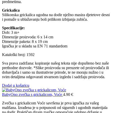
predmetima.
Grickalica
Silikonska grickalica ugodna na dodir nježno masira djetetove desni
i pomaže u ublažavanju boli prilikom izbijanja zubića.
Specifikacije:
Dob: 3 m+
Dimenzije proizvoda: 6 x 14 cm
Dimenzije paketa: 8 x 19 cm
Igračka je u skladu sa EN 71 standardom
Kataloški broj: 1592
Sva prava zadržana: kopiranje našeg teksta nije dopušteno bez naše
prethodne dozvole. *Slike proizvoda su preuzete od proizvođača ili
dobavljača i samo su ilustrativne prirode, te ne moraju nužno i u
svim detaljima odgovarati stvarnom izgledu i sadržaju proizvoda.
Dodaj u košaricu
BabyOno zvečka s grickalicom, Voće
4.90
€
Zvečka s grickalicom Voće savršena je prva igračka za vašeg
mališana. Izrađena je u potpunosti od sigurnih i ugodnih materijala
na dodir. Praktičan dizajn zvečke omogućuje udobno držanje u