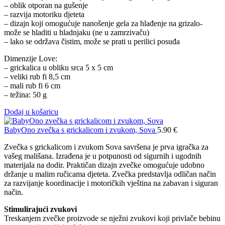
– oblik otporan na gušenje
– razvija motoriku djeteta
– dizajn koji omogućuje nanošenje gela za hlađenje na grizalo-
može se hladiti u hladnjaku (ne u zamrzivaču)
– lako se održava čistim, može se prati u perilici posuđa
Dimenzije Love:
– grickalica u obliku srca 5 x 5 cm
– veliki rub fi 8,5 cm
– mali rub fi 6 cm
– težina: 50 g
Dodaj u košaricu
BabyOno zvečka s grickalicom i zvukom, Sova
5.90
€
Zvečka s grickalicom i zvukom Sova savršena je prva igračka za
vašeg mališana. Izrađena je u potpunosti od sigurnih i ugodnih
materijala na dodir. Praktičan dizajn zvečke omogućuje udobno
držanje u malim ručicama djeteta. Zvečka predstavlja odličan način
za razvijanje koordinacije i motoričkih vještina na zabavan i siguran
način.
Stimulirajući zvukovi
Treskanjem zvečke proizvode se nježni zvukovi koji privlače bebinu