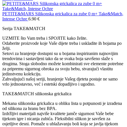
PETITE&MARS Silikonska grickalica za zube 0 m+ Take&Match,
Intense Ochre
6.90
€
Serija TAKE&MATCH
UZMITE što Vam treba i SPOJITE kako želite.
Odaberite proizvode koje Vaše dijete treba i uskladite ih bojama po
želji.
Setovi za hranjenje dostupni su u bojama inspiriranim najnovijim
trendovima i sastavljeni tako da se svaka boja savršeno slaže s
drugima. Stoga slobodno možete kombinirati sve elemente potrebne
za pripremu sigurnog obroka za svoju bebu, stvarajući vlastitu
jedinstvenu kolekciju.
Zahvaljujući našoj seriji, hranjenje Vašeg djeteta postaje ne samo
vrlo jednostavno, već i estetski dopadljivo i ugodno.
TAKE&MATCH silikonska grickalica
Mekana silikonska grickalica u obliku lista u potpunosti je izrađena
od silikona za hranu bez BPA.
Izdržljivi materijali najviše kvalitete jamče sigurnost Vaše bebe
tijekom igre i nicanja zubića. Fleksibilni silikon je savršen za
osjetljive desni. Pomaže u ublažavanju boli koja se javlja tijekom