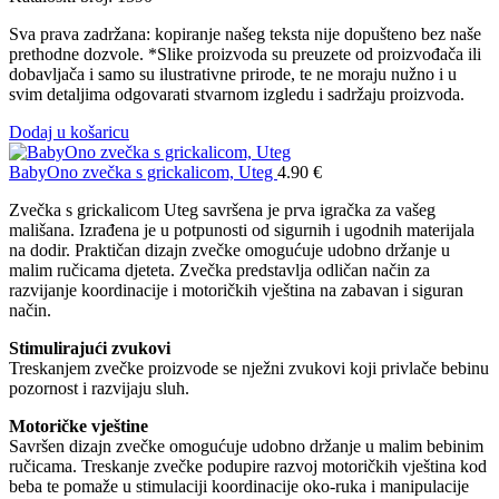
Sva prava zadržana: kopiranje našeg teksta nije dopušteno bez naše
prethodne dozvole. *Slike proizvoda su preuzete od proizvođača ili
dobavljača i samo su ilustrativne prirode, te ne moraju nužno i u
svim detaljima odgovarati stvarnom izgledu i sadržaju proizvoda.
Dodaj u košaricu
BabyOno zvečka s grickalicom, Uteg
4.90
€
Zvečka s grickalicom Uteg savršena je prva igračka za vašeg
mališana. Izrađena je u potpunosti od sigurnih i ugodnih materijala
na dodir. Praktičan dizajn zvečke omogućuje udobno držanje u
malim ručicama djeteta. Zvečka predstavlja odličan način za
razvijanje koordinacije i motoričkih vještina na zabavan i siguran
način.
Stimulirajući zvukovi
Treskanjem zvečke proizvode se nježni zvukovi koji privlače bebinu
pozornost i razvijaju sluh.
Motoričke vještine
Savršen dizajn zvečke omogućuje udobno držanje u malim bebinim
ručicama. Treskanje zvečke podupire razvoj motoričkih vještina kod
beba te pomaže u stimulaciji koordinacije oko-ruka i manipulacije