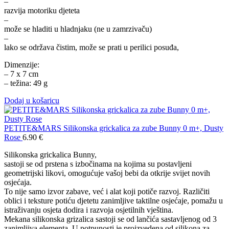
–
razvija motoriku djeteta
–
može se hladiti u hladnjaku (ne u zamrzivaču)
–
lako se održava čistim, može se prati u perilici posuđa,
Dimenzije:
– 7 x 7 cm
– težina: 49 g
Dodaj u košaricu
PETITE&MARS Silikonska grickalica za zube Bunny 0 m+, Dusty
Rose
6.90
€
Silikonska grickalica Bunny,
sastoji se od prstena s izbočinama na kojima su postavljeni
geometrijski likovi, omogućuje vašoj bebi da otkrije svijet novih
osjećaja.
To nije samo izvor zabave, već i alat koji potiče razvoj. Različiti
oblici i teksture potiću djetetu zanimljive taktilne osjećaje, pomažu u
istraživanju osjeta dodira i razvoja osjetilnih vještina.
Mekana silikonska grizalica sastoji se od lančića sastavljenog od 3
zanimljiva elementa. U potpunosti je proizvedena od silikona za