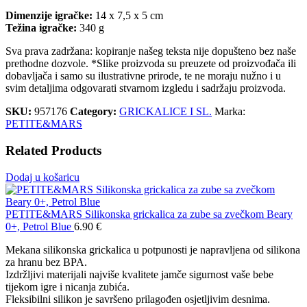
Dimenzije igračke:
14 x 7,5 x 5 cm
Težina igračke:
340 g
Sva prava zadržana: kopiranje našeg teksta nije dopušteno bez naše
prethodne dozvole. *Slike proizvoda su preuzete od proizvođača ili
dobavljača i samo su ilustrativne prirode, te ne moraju nužno i u
svim detaljima odgovarati stvarnom izgledu i sadržaju proizvoda.
SKU:
957176
Category:
GRICKALICE I SL.
Marka:
PETITE&MARS
Related Products
Dodaj u košaricu
PETITE&MARS Silikonska grickalica za zube sa zvečkom Beary
0+, Petrol Blue
6.90
€
Mekana silikonska grickalica u potpunosti je napravljena od silikona
za hranu bez BPA.
Izdržljivi materijali najviše kvalitete jamče sigurnost vaše bebe
tijekom igre i nicanja zubića.
Fleksibilni silikon je savršeno prilagođen osjetljivim desnima.