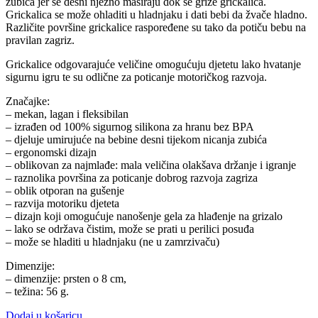
zubića jer se desni nježno masiraju dok se grize grickalica.
Grickalica se može ohladiti u hladnjaku i dati bebi da žvače hladno.
Različite površine grickalice raspoređene su tako da potiču bebu na
pravilan zagriz.
Grickalice odgovarajuće veličine omogućuju djetetu lako hvatanje
sigurnu igru te su odlične za poticanje motoričkog razvoja.
Značajke:
– mekan, lagan i fleksibilan
– izrađen od 100% sigurnog silikona za hranu bez BPA
– djeluje umirujuće na bebine desni tijekom nicanja zubića
– ergonomski dizajn
– oblikovan za najmlađe: mala veličina olakšava držanje i igranje
– raznolika površina za poticanje dobrog razvoja zagriza
– oblik otporan na gušenje
– razvija motoriku djeteta
– dizajn koji omogućuje nanošenje gela za hlađenje na grizalo
– lako se održava čistim, može se prati u perilici posuđa
– može se hladiti u hladnjaku (ne u zamrzivaču)
Dimenzije:
– dimenzije: prsten o 8 cm,
– težina: 56 g.
Dodaj u košaricu