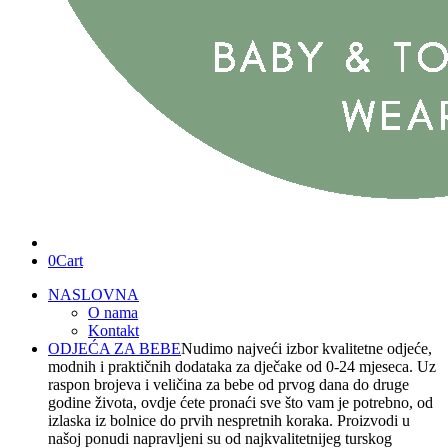
0
Cart
NASLOVNA
O nama
Kontakt
ODJEĆA ZA BEBE
Nudimo najveći izbor kvalitetne odjeće,
modnih i praktičnih dodataka za dječake od 0-24 mjeseca. Uz
raspon brojeva i veličina za bebe od prvog dana do druge
godine života, ovdje ćete pronaći sve što vam je potrebno, od
izlaska iz bolnice do prvih nespretnih koraka. Proizvodi u
našoj ponudi napravljeni su od najkvalitetnijeg turskog