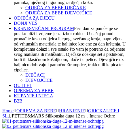
pamuka, nježnog i ugodnog za dječju kožu.
ODJEĆA ZA BEBE DJEČAKE
ODJEĆA ZA BEBE DJEVOJČICE
ODJEĆA ZA DJECU
DONJI VEŠ
KRSNI/SVEČANI PROGRAM
Prvi dan za pamćenje se
polako bliži i vrijeme je za izbor robice. U našoj ponudi
pronađite krsna odijelca lijepog, svečanog kroja, napravljena
od vrhunskih materijala te haljinice krojene za dan krštenja. U
kompletima dolazi i sve ostalo što vam je potreno da odjenete
svog mališana ili mališanku. Dječake očekuje set s prslukom,
bodi ili klasičnom košuljicom, hlače i cipelice. Djevojčice uz
haljinicu dobivaju i pamučne štramplice, trakicu ili kapica te
cipelice.
DJEČACI
DJEVOJČICE
OUTLET
OPREMA ZA BEBE
KUPANJE I NJEGA
B2B
Home
OPREMA ZA BEBE
HRANJENJE
GRICKALICE I
SL.
PETITE&MARS Silikonska duga 12 m+, Intense Ochre