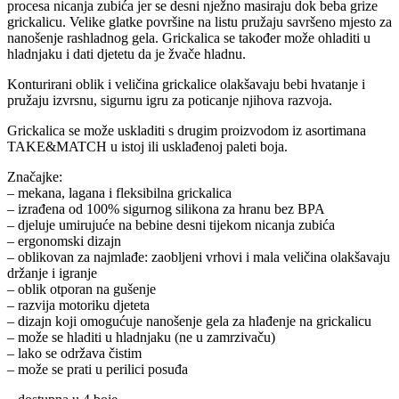
procesa nicanja zubića jer se desni nježno masiraju dok beba grize
grickalicu. Velike glatke površine na listu pružaju savršeno mjesto za
nanošenje rashladnog gela. Grickalica se također može ohladiti u
hladnjaku i dati djetetu da je žvače hladnu.
Konturirani oblik i veličina grickalice olakšavaju bebi hvatanje i
pružaju izvrsnu, sigurnu igru za poticanje njihova razvoja.
Grickalica se može uskladiti s drugim proizvodom iz asortimana
TAKE&MATCH u istoj ili usklađenoj paleti boja.
Značajke:
– mekana, lagana i fleksibilna grickalica
– izrađena od 100% sigurnog silikona za hranu bez BPA
– djeluje umirujuće na bebine desni tijekom nicanja zubića
– ergonomski dizajn
– oblikovan za najmlađe: zaobljeni vrhovi i mala veličina olakšavaju
držanje i igranje
– oblik otporan na gušenje
– razvija motoriku djeteta
– dizajn koji omogućuje nanošenje gela za hlađenje na grickalicu
– može se hladiti u hladnjaku (ne u zamrzivaču)
– lako se održava čistim
– može se prati u perilici posuđa