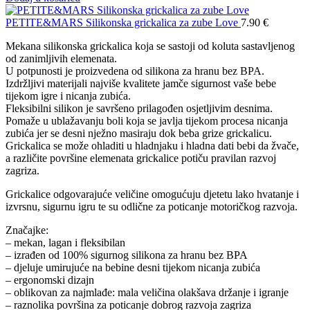
PETITE&MARS Silikonska grickalica za zube Love
7.90
€
Mekana silikonska grickalica koja se sastoji od koluta sastavljenog
od zanimljivih elemenata.
U potpunosti je proizvedena od silikona za hranu bez BPA.
Izdržljivi materijali najviše kvalitete jamče sigurnost vaše bebe
tijekom igre i nicanja zubića.
Fleksibilni silikon je savršeno prilagođen osjetljivim desnima.
Pomaže u ublažavanju boli koja se javlja tijekom procesa nicanja
zubića jer se desni nježno masiraju dok beba grize grickalicu.
Grickalica se može ohladiti u hladnjaku i hladna dati bebi da žvače,
a različite površine elemenata grickalice potiču pravilan razvoj
zagriza.
Grickalice odgovarajuće veličine omogućuju djetetu lako hvatanje i
izvrsnu, sigurnu igru te su odlične za poticanje motoričkog razvoja.
Značajke:
– mekan, lagan i fleksibilan
– izrađen od 100% sigurnog silikona za hranu bez BPA
– djeluje umirujuće na bebine desni tijekom nicanja zubića
– ergonomski dizajn
– oblikovan za najmlađe: mala veličina olakšava držanje i igranje
– raznolika površina za poticanje dobrog razvoja zagriza