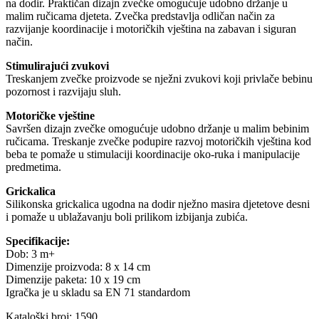
na dodir. Praktičan dizajn zvečke omogućuje udobno držanje u
malim ručicama djeteta. Zvečka predstavlja odličan način za
razvijanje koordinacije i motoričkih vještina na zabavan i siguran
način.
Stimulirajući zvukovi
Treskanjem zvečke proizvode se nježni zvukovi koji privlače bebinu
pozornost i razvijaju sluh.
Motoričke vještine
Savršen dizajn zvečke omogućuje udobno držanje u malim bebinim
ručicama. Treskanje zvečke podupire razvoj motoričkih vještina kod
beba te pomaže u stimulaciji koordinacije oko-ruka i manipulacije
predmetima.
Grickalica
Silikonska grickalica ugodna na dodir nježno masira djetetove desni
i pomaže u ublažavanju boli prilikom izbijanja zubića.
Specifikacije:
Dob: 3 m+
Dimenzije proizvoda: 8 x 14 cm
Dimenzije paketa: 10 x 19 cm
Igračka je u skladu sa EN 71 standardom
Kataloški broj: 1590