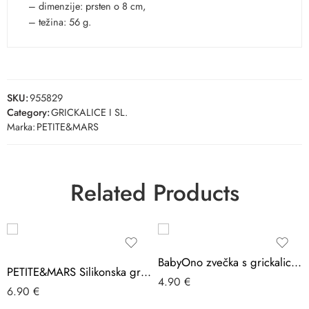
– dimenzije: prsten o 8 cm,
– težina: 56 g.
SKU:
955829
Category:
GRICKALICE I SL.
Marka:
PETITE&MARS
Related Products
BabyOno zvečka s grickalicom, Lav
PETITE&MARS Silikonska grickalica za zube 0 m+ Take&Match, Misty Green
4.90
€
6.90
€