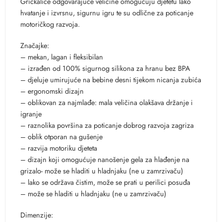
Grickalice odgovarajuće veličine omogućuju djetetu lako
hvatanje i izvrsnu, sigurnu igru te su odlične za poticanje
motoričkog razvoja.
Značajke:
– mekan, lagan i fleksibilan
– izrađen od 100% sigurnog silikona za hranu bez BPA
– djeluje umirujuće na bebine desni tijekom nicanja zubića
– ergonomski dizajn
– oblikovan za najmlađe: mala veličina olakšava držanje i
igranje
– raznolika površina za poticanje dobrog razvoja zagriza
– oblik otporan na gušenje
– razvija motoriku djeteta
– dizajn koji omogućuje nanošenje gela za hlađenje na
grizalo- može se hladiti u hladnjaku (ne u zamrzivaču)
– lako se održava čistim, može se prati u perilici posuđa
– može se hladiti u hladnjaku (ne u zamrzivaču)
Dimenzije: