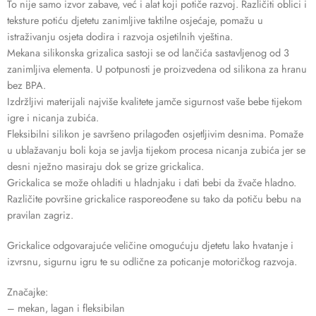
To nije samo izvor zabave, već i alat koji potiče razvoj. Različiti oblici i
teksture potiću djetetu zanimljive taktilne osjećaje, pomažu u
istraživanju osjeta dodira i razvoja osjetilnih vještina.
Mekana silikonska grizalica sastoji se od lančića sastavljenog od 3
zanimljiva elementa. U potpunosti je proizvedena od silikona za hranu
bez BPA.
Izdržljivi materijali najviše kvalitete jamče sigurnost vaše bebe tijekom
igre i nicanja zubića.
Fleksibilni silikon je savršeno prilagođen osjetljivim desnima. Pomaže
u ublažavanju boli koja se javlja tijekom procesa nicanja zubića jer se
desni nježno masiraju dok se grize grickalica.
Grickalica se može ohladiti u hladnjaku i dati bebi da žvače hladno.
Različite površine grickalice rasporeođene su tako da potiču bebu na
pravilan zagriz.
Grickalice odgovarajuće veličine omogućuju djetetu lako hvatanje i
izvrsnu, sigurnu igru te su odlične za poticanje motoričkog razvoja.
Značajke:
– mekan, lagan i fleksibilan