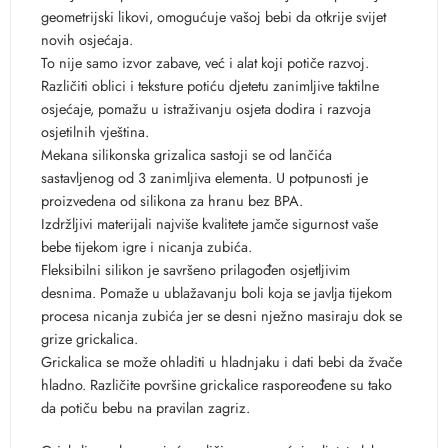
geometrijski likovi, omogućuje vašoj bebi da otkrije svijet
novih osjećaja.
To nije samo izvor zabave, već i alat koji potiče razvoj.
Različiti oblici i teksture potiću djetetu zanimljive taktilne
osjećaje, pomažu u istraživanju osjeta dodira i razvoja
osjetilnih vještina.
Mekana silikonska grizalica sastoji se od lančića
sastavljenog od 3 zanimljiva elementa. U potpunosti je
proizvedena od silikona za hranu bez BPA.
Izdržljivi materijali najviše kvalitete jamče sigurnost vaše
bebe tijekom igre i nicanja zubića.
Fleksibilni silikon je savršeno prilagođen osjetljivim
desnima. Pomaže u ublažavanju boli koja se javlja tijekom
procesa nicanja zubića jer se desni nježno masiraju dok se
grize grickalica.
Grickalica se može ohladiti u hladnjaku i dati bebi da žvače
hladno. Različite površine grickalice rasporeođene su tako
da potiču bebu na pravilan zagriz.