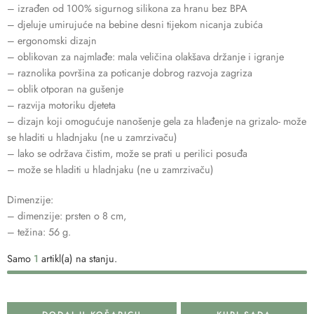
– izrađen od 100% sigurnog silikona za hranu bez BPA
– djeluje umirujuće na bebine desni tijekom nicanja zubića
– ergonomski dizajn
– oblikovan za najmlađe: mala veličina olakšava držanje i igranje
– raznolika površina za poticanje dobrog razvoja zagriza
– oblik otporan na gušenje
– razvija motoriku djeteta
– dizajn koji omogućuje nanošenje gela za hlađenje na grizalo- može
se hladiti u hladnjaku (ne u zamrzivaču)
– lako se održava čistim, može se prati u perilici posuđa
– može se hladiti u hladnjaku (ne u zamrzivaču)
Dimenzije:
– dimenzije: prsten o 8 cm,
– težina: 56 g.
Samo
1
artikl(a) na stanju.