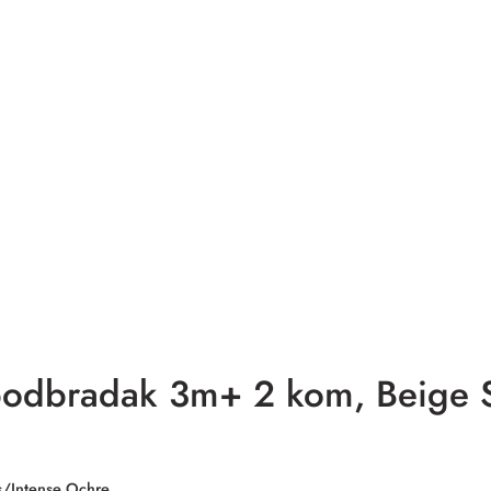
podbradak 3m+ 2 kom, Beige S
s/Intense Ochre