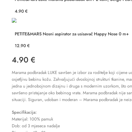
4.90
€
PETITE&MARS Nosni aspirator za usisavač Happy Nose 0 m+
12.90
€
4.90
€
Marama podbradak LUKE savršen je izbor za roditelje koji cijene 
osjetljivu bebinu kožu. Zahvaljujući dvoslojnoj strukturi tkanine, m
jedna u jednobojnom dizajnu i druga s modernim uzorkom, što om
savršeno pristajanje oko bebinog vrata. Marama podbradak nije samo f
situaciji. Siguran, udoban i moderan – Marama podbradak je neiz
Specifikacija:
Materijal: 100% pamuk
Dob: od 3 mjeseca nadalje