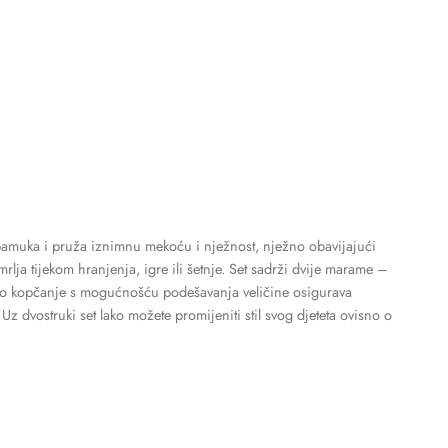
pamuka i pruža iznimnu mekoću i nježnost, nježno obavijajući
lja tijekom hranjenja, igre ili šetnje. Set sadrži dvije marame –
no kopčanje s mogućnošću podešavanja veličine osigurava
z dvostruki set lako možete promijeniti stil svog djeteta ovisno o