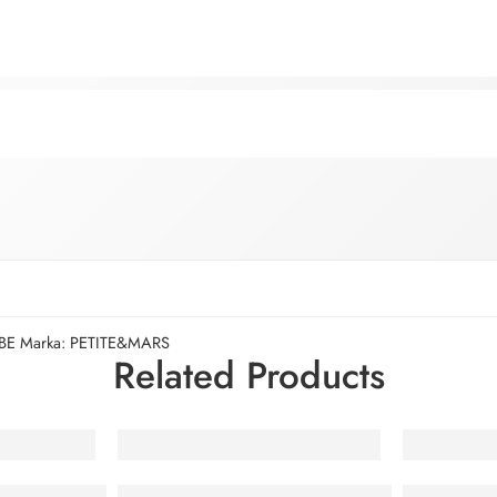
BE
Marka:
PETITE&MARS
Related Products
ica i-Apex i-Size 360°
Kinderkraft autosjedalica Comfort Up i-Size 9-3
Kinderkraft