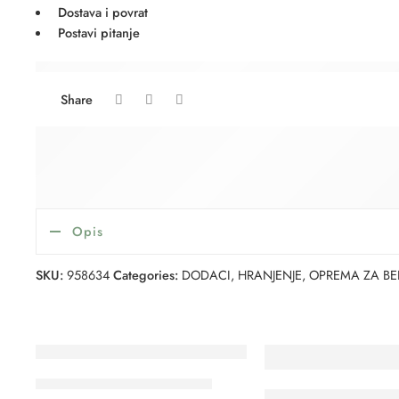
Dostava i povrat
Postavi pitanje
are viewing this right now
Share
Opis
SKU:
958634
Categories:
DODACI
,
HRANJENJE
,
OPREMA ZA BE
VENICCI I-size isofix TIAGO
BEBESTARS autosjedal