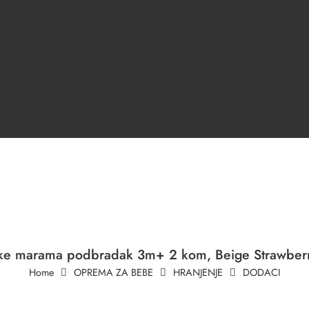
ODJEĆA ZA DJECU
DONJI VEŠ
KRSNI/SVEČANI PROGRAM
DJEČACI
DJEVOJČICE
OUTLET
OPREMA ZA BEBE
KUPANJE I NJEGA
B2B
uke marama podbradak 3m+ 2 kom, Beige Strawberr
Home
OPREMA ZA BEBE
HRANJENJE
DODACI