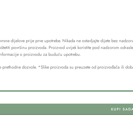
čvrsne dijelove prije prve upotrebe. Nikada ne ostavljajte dijete bez nadzor
oštetiti površinu proizvoda. Proizvod uvijek koristite pod nadzorom odrasle
e informacije o proizvodu za buduću upotrebu.
 prethodne dozvole. *Slike proizvoda su preuzete od proizvođača ili dobav
KUPI SAD