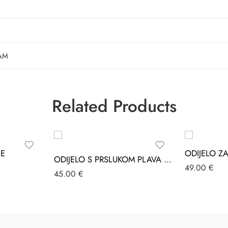
AM
Related Products
JE
ODIJELO Z
ODIJELO S PRSLUKOM PLAVA CARINO’S
49.00
€
45.00
€