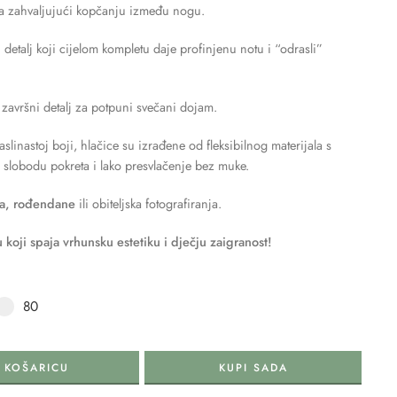
a zahvaljujući kopčanju između nogu.
etalj koji cijelom kompletu daje profinjenu notu i “odrasli”
završni detalj za potpuni svečani dojam.
linastoj boji, hlačice su izrađene od fleksibilnog materijala s
slobodu pokreta i lako presvlačenje bez muke.
ja, rođendane
ili obiteljska fotografiranja.
u koji spaja vrhunsku estetiku i dječju zaigranost!
80
 KOŠARICU
KUPI SADA