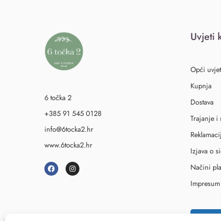
Uvjeti 
Opći uvjet
Kupnja
6 točka 2
Dostava
+385 91 545 0128
Trajanje i
info@6tocka2.hr
Reklamaci
www.6tocka2.hr
Izjava o s
Načini pl
Impresum
↩
Rask