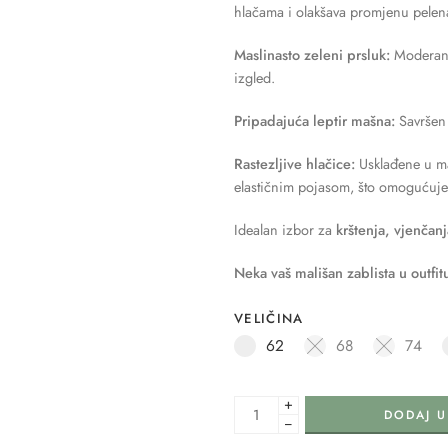
hlačama i olakšava promjenu pelen
Maslinasto zeleni prsluk:
Moderan d
izgled.
Pripadajuća leptir mašna:
Savršen 
Rastezljive hlačice:
Usklađene u mas
elastičnim pojasom, što omogućuje 
Idealan izbor za
krštenja, vjenčan
Neka vaš mališan zablista u outfit
VELIČINA
62
68
74
+
DODAJ U
−