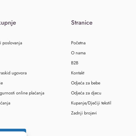
kupnje
Stranice
i poslovanja
Početna
O nama
B2B
 raskid ugovora
Kontakt
je
Odjeća za bebe
igurnosti online plaćanja
Odjeća za djecu
aćanja
Kupanje/Dječiji tekstil
Zadnji brojevi
id ugovora