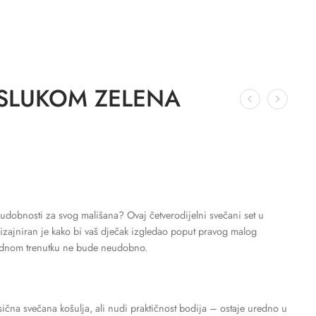
RSLUKOM ZELENA
i udobnosti za svog mališana? Ovaj četverodijelni svečani set u
izajniran je kako bi vaš dječak izgledao poput pravog malog
jednom trenutku ne bude neudobno.
sična svečana košulja, ali nudi praktičnost bodija – ostaje uredno u