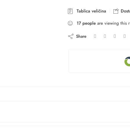
Tablica veličina
Dosta
17
people
are viewing this 
Share