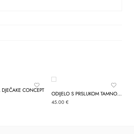
A DJEČAKE CONCEPT
OD
ODIJELO S PRSLUKOM TAMNOPLAVA CARINO’S
49
45.00
€