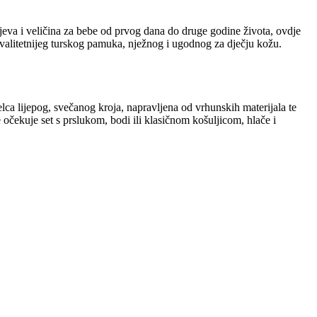
eva i veličina za bebe od prvog dana do druge godine života, ovdje
kvalitetnijeg turskog pamuka, nježnog i ugodnog za dječju kožu.
elca lijepog, svečanog kroja, napravljena od vrhunskih materijala te
 očekuje set s prslukom, bodi ili klasičnom košuljicom, hlače i