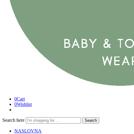
0
Cart
0
Wishlist
Search here
Search
NASLOVNA