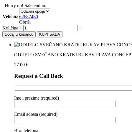
Hurry up! Sale end in:
Veličina
62
68
74
80
Obriši
Količina
+
−
Dodaj u košaricu
KUPI SADA
ODIJELO SVEČANO KRATKI RUKAV PLAVA CONCEP
27.00
€
Request a Call Back
Ime i prezime (required)
Email adresa (required)
Broj telefona