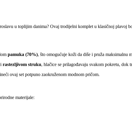
 proslavu u toplijim danima? Ovaj trodijelni komplet u klasičnoj plavoj
elom
pamuka (70%)
, što omogućuje koži da diše i pruža maksimalnu 
ći
rastezljivom struku
, hlačice se prilagođavaju svakom pokretu, dok tr
e, čineći ovaj set potpuno zaokruženom modnom pričom.
rirodne materijale: