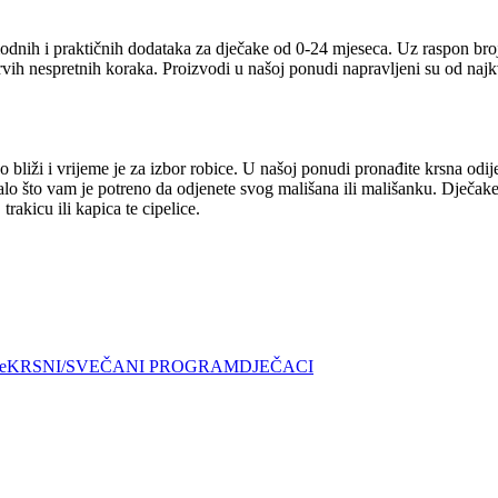
odnih i praktičnih dodataka za dječake od 0-24 mjeseca. Uz raspon broj
prvih nespretnih koraka. Proizvodi u našoj ponudi napravljeni su od naj
 bliži i vrijeme je za izbor robice. U našoj ponudi pronađite krsna odij
talo što vam je potreno da odjenete svog mališana ili mališanku. Dječake
rakicu ili kapica te cipelice.
e
KRSNI/SVEČANI PROGRAM
DJEČACI