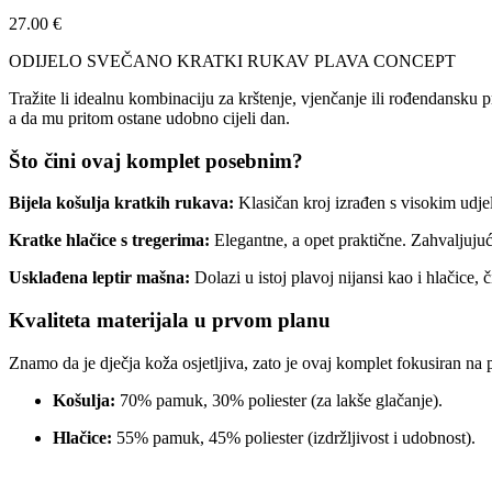
27.00
€
ODIJELO SVEČANO KRATKI RUKAV PLAVA CONCEPT
Tražite li idealnu kombinaciju za krštenje, vjenčanje ili rođendansku
a da mu pritom ostane udobno cijeli dan.
Što čini ovaj komplet posebnim?
Bijela košulja kratkih rukava:
Klasičan kroj izrađen s visokim udj
Kratke hlačice s tregerima:
Elegantne, a opet praktične. Zahvaljuju
Usklađena leptir mašna:
Dolazi u istoj plavoj nijansi kao i hlačic
Kvaliteta materijala u prvom planu
Znamo da je dječja koža osjetljiva, zato je ovaj komplet fokusiran na p
Košulja:
70% pamuk, 30% poliester (za lakše glačanje).
Hlačice:
55% pamuk, 45% poliester (izdržljivost i udobnost).