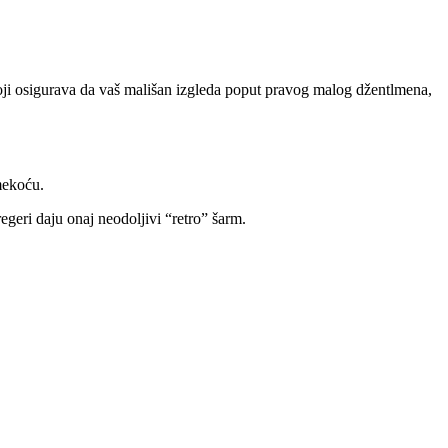
 boji osigurava da vaš mališan izgleda poput pravog malog džentlmena,
mekoću.
egeri daju onaj neodoljivi “retro” šarm.