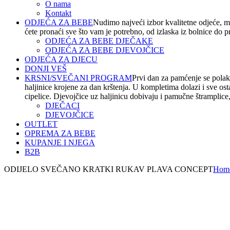
O nama
Kontakt
ODJEĆA ZA BEBE
Nudimo najveći izbor kvalitetne odjeće, m
ćete pronaći sve što vam je potrebno, od izlaska iz bolnice do 
ODJEĆA ZA BEBE DJEČAKE
ODJEĆA ZA BEBE DJEVOJČICE
ODJEĆA ZA DJECU
DONJI VEŠ
KRSNI/SVEČANI PROGRAM
Prvi dan za pamćenje se polako
haljinice krojene za dan krštenja. U kompletima dolazi i sve os
cipelice. Djevojčice uz haljinicu dobivaju i pamučne štramplice, t
DJEČACI
DJEVOJČICE
OUTLET
OPREMA ZA BEBE
KUPANJE I NJEGA
B2B
ODIJELO SVEČANO KRATKI RUKAV PLAVA CONCEPT
Hom