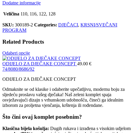
Dodatne informacije
Veličina
110, 116, 122, 128
SKU:
300189-2
Categories:
DJEČACI
,
KRSNI/SVEČANI
PROGRAM
Related Products
Odaberi opcije
ODIJELO ZA DJEČAKE CONCEPT
49.00
€
74/80
80/86
86/92
ODIJELO ZA DJEČAKE CONCEPT
Odmaknite se od klasike i odaberite upečatljivu, modernu boju za
sljedeću proslavu vašeg dječaka! Naš zeleni komplet spaja
osvježavajući dizajn s vrhunskom udobnošću, čineći ga idealnim
izborom za proljetna vjenčanja, krštenja ili rođendane.
Što čini ovaj komplet posebnim?
Klasična bijela košulja:
Dugih rukava i izrađena s visokim udjelom