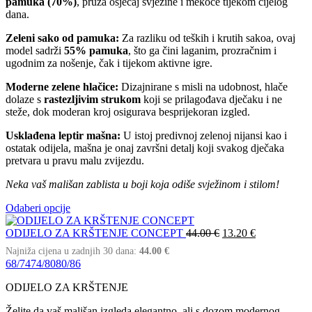
pamuka (70%)
, pruža osjećaj svježine i mekoće tijekom cijelog
dana.
Zeleni sako od pamuka:
Za razliku od teških i krutih sakoa, ovaj
model sadrži
55% pamuka
, što ga čini laganim, prozračnim i
ugodnim za nošenje, čak i tijekom aktivne igre.
Moderne zelene hlačice:
Dizajnirane s misli na udobnost, hlače
dolaze s
rastezljivim strukom
koji se prilagođava dječaku i ne
steže, dok moderan kroj osigurava besprijekoran izgled.
Usklađena leptir mašna:
U istoj predivnoj zelenoj nijansi kao i
ostatak odijela, mašna je onaj završni detalj koji svakog dječaka
pretvara u pravu malu zvijezdu.
Neka vaš mališan zablista u boji koja odiše svježinom i stilom!
Odaberi opcije
ODIJELO ZA KRŠTENJE CONCEPT
44.00
€
13.20
€
Najniža cijena u zadnjih 30 dana:
44.00
€
68/74
74/80
80/86
ODIJELO ZA KRŠTENJE
Želite da vaš mališan izgleda elegantno, ali s dozom modernog