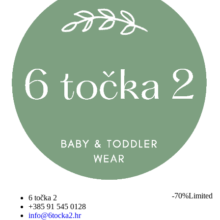
-70%
Limited
6 točka 2
+385 91 545 0128
info@6tocka2.hr