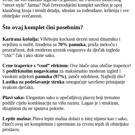
“street style” šarma? Naš četverodijelni komplet savršen je spoj
klasičnog kroja i trendi detalja, idealan za rođendane, krštenja i sve
obiteljske svečanosti.
Što ovaj komplet čini posebnim?
Karirana košulja:
Višebojni kockasti dezen unosi dinamiku i
svježinu u outfit. Izrađena sa
70% pamuka
, pruža mekoću i
prozračnost, dok moderan uzorak osigurava da dječak izgleda
“chic” čak i ako skine sako.
Crne traperice s “cool” efektom:
Ove hlače nisu obične traperice!
S
podfrknutim nogavicama
za maksimalno moderan izgled i
visokim udjelom
pamuka (97%)
, jamče udobnost. Najbolji dio?
Lastika za podešavanje struka
omogućuje savršeno pristajanje
svakom dječaku.
Plavi sako:
Elegantan sako u upečatljivoj plavoj boji trenutno
podiže cijelu kombinaciju na višu razinu. Lagan je i strukiran,
dizajniran da ne sputava pokrete.
Leptir mašna:
Plava leptir mašna dolazi u istoj nijansi kao i sako,
čineći ovaj set kompletnim i spremnim za crveni tepih ili obiteljsku
proslavu.