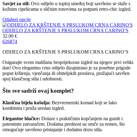
Savjet za stil:
Ovo odijelo u toploj smeđoj boji savršeno se slaže s
kožnim cipelicama u sličnim tonovima za potpuni retro-chic izgled.
Odaberi opcije
ODIJELO ZA KRŠTENJE S PRSLUKOM CRNA CARINO’S
32.00
€
62
68
74
ODIJELO ZA KRŠTENJE S PRSLUKOM CRNA CARINO’S
Osigurajte svom mališanu besprijekoran izgled na njegov prvi veliki
dan! Ovo elegantno crno odijelo dizajnirano je za posebne prigode
poput krštenja, vjenčanja ili obiteljskih proslava, pružajući savršen
spoj klasičnog stila i udobnosti.
Što sve sadrži ovaj komplet?
Klasična bijela košulja:
Bezvremenski komad koji se lako
kombinira i pruža uredan izgled.
Elegantne hlačice:
Dolaze s praktičnim kopčanjem na gumb i
patentnim zatvaračem. Dodatna prednost su omče za remen, što
omogućuje savršeno pristajanje i dodatnu dozu stila.