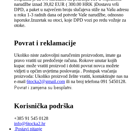
narudžbe iznad 39,82 EUR ( 300.00 HRK )Dostavu vrši
DPD, a paket u najvećem broju slučajeva stiže na Vašu adresu
u roku 1-3 radnih dana od potvrde Vaše narudžbe, odnosno
isporuke.Izuzetak su otoci, koje DPD vozi po redu vožnje za
otoke.
Povrat i reklamacije
Ukoliko niste zadovoljni naručenim proizvodom, imate ga
pravo vratiti uz predočenje računa. Rokove unutar kojih
kupac može vratiti proizvod i dobiti povrat novca možete
vidjeti u općim uvjetima poslovanja . Postupak vraćanja
proizvoda: Ukoliko proizvod želite vratiti, kontaktirajte nas na
e-mail
6tocka2@gmail.com
ili na broj telefona 091 5450128.
Povrat i zamjena su besplatni.
Korisnička podrška
+385 91 545 0128
info@6tocka2.hr
Postavi pitanje