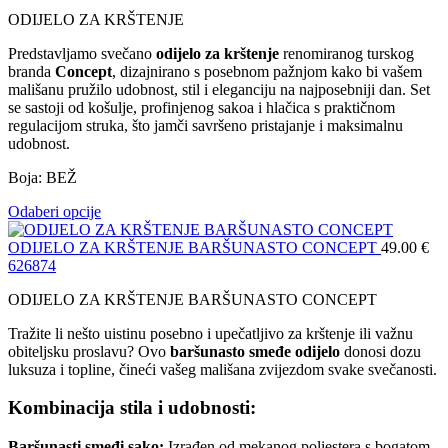
ODIJELO ZA KRŠTENJE
Predstavljamo svečano
odijelo za krštenje
renomiranog turskog
branda
Concept
, dizajnirano s posebnom pažnjom kako bi vašem
mališanu pružilo udobnost, stil i eleganciju na najposebniji dan. Set
se sastoji od košulje, profinjenog sakoa i hlačica s praktičnom
regulacijom struka, što jamči savršeno pristajanje i maksimalnu
udobnost.
Boja: BEŽ
Odaberi opcije
ODIJELO ZA KRŠTENJE BARŠUNASTO CONCEPT
49.00
€
62
68
74
ODIJELO ZA KRŠTENJE BARŠUNASTO CONCEPT
Tražite li nešto uistinu posebno i upečatljivo za krštenje ili važnu
obiteljsku proslavu? Ovo
baršunasto smeđe odijelo
donosi dozu
luksuza i topline, čineći vašeg mališana zvijezdom svake svečanosti.
Kombinacija stila i udobnosti:
Baršunasti smeđi sako:
Izrađen od mekanog poliestera s bogatom