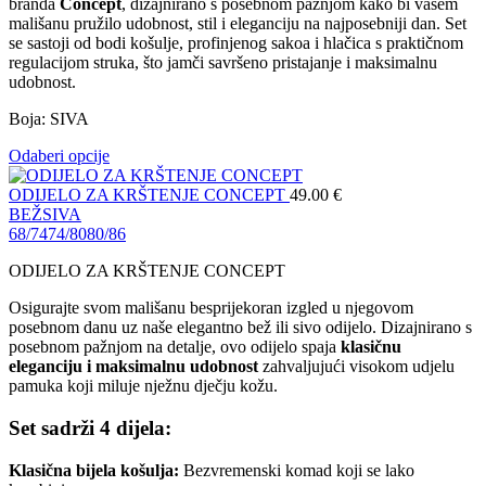
branda
Concept
, dizajnirano s posebnom pažnjom kako bi vašem
mališanu pružilo udobnost, stil i eleganciju na najposebniji dan. Set
se sastoji od bodi košulje, profinjenog sakoa i hlačica s praktičnom
regulacijom struka, što jamči savršeno pristajanje i maksimalnu
udobnost.
Boja: SIVA
Odaberi opcije
ODIJELO ZA KRŠTENJE CONCEPT
49.00
€
BEŽ
SIVA
68/74
74/80
80/86
ODIJELO ZA KRŠTENJE CONCEPT
Osigurajte svom mališanu besprijekoran izgled u njegovom
posebnom danu uz naše elegantno bež ili sivo odijelo. Dizajnirano s
posebnom pažnjom na detalje, ovo odijelo spaja
klasičnu
eleganciju i maksimalnu udobnost
zahvaljujući visokom udjelu
pamuka koji miluje nježnu dječju kožu.
Set sadrži 4 dijela:
Klasična bijela košulja:
Bezvremenski komad koji se lako