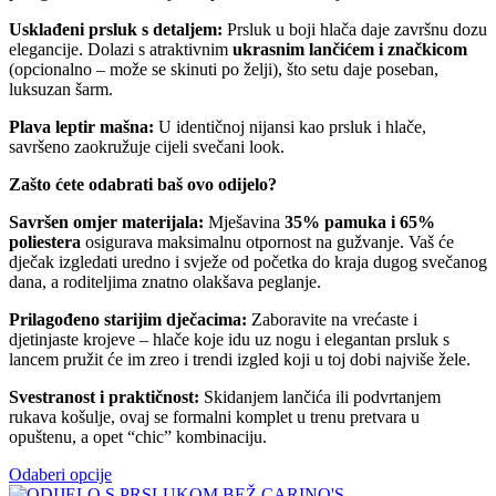
Usklađeni prsluk s detaljem:
Prsluk u boji hlača daje završnu dozu
elegancije. Dolazi s atraktivnim
ukrasnim lančićem i značkicom
(opcionalno – može se skinuti po želji), što setu daje poseban,
luksuzan šarm.
Plava leptir mašna:
U identičnoj nijansi kao prsluk i hlače,
savršeno zaokružuje cijeli svečani look.
Zašto ćete odabrati baš ovo odijelo?
Savršen omjer materijala:
Mješavina
35% pamuka i 65%
poliestera
osigurava maksimalnu otpornost na gužvanje. Vaš će
dječak izgledati uredno i svježe od početka do kraja dugog svečanog
dana, a roditeljima znatno olakšava peglanje.
Prilagođeno starijim dječacima:
Zaboravite na vrećaste i
djetinjaste krojeve – hlače koje idu uz nogu i elegantan prsluk s
lancem pružit će im zreo i trendi izgled koji u toj dobi najviše žele.
Svestranost i praktičnost:
Skidanjem lančića ili podvrtanjem
rukava košulje, ovaj se formalni komplet u trenu pretvara u
opuštenu, a opet “chic” kombinaciju.
Odaberi opcije