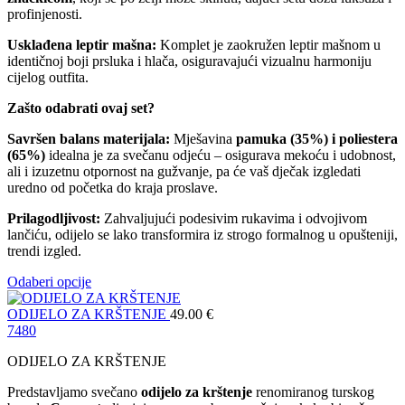
profinjenosti.
Usklađena leptir mašna:
Komplet je zaokružen leptir mašnom u
identičnoj boji prsluka i hlača, osiguravajući vizualnu harmoniju
cijelog outfita.
Zašto odabrati ovaj set?
Savršen balans materijala:
Mješavina
pamuka (35%) i poliestera
(65%)
idealna je za svečanu odjeću – osigurava mekoću i udobnost,
ali i izuzetnu otpornost na gužvanje, pa će vaš dječak izgledati
uredno od početka do kraja proslave.
Prilagodljivost:
Zahvaljujući podesivim rukavima i odvojivom
lančiću, odijelo se lako transformira iz strogo formalnog u opušteniji,
trendi izgled.
Odaberi opcije
ODIJELO ZA KRŠTENJE
49.00
€
74
80
ODIJELO ZA KRŠTENJE
Predstavljamo svečano
odijelo za krštenje
renomiranog turskog