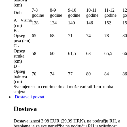
(сm)
7-8
8-9
9-10
10-11
11-12
12
Dob
godine
godine
godine
godine
godine
go
A - Visina
128
134
140
146
152
15
(сm)
B -
Opseg
65
68
71
74
78
80
prsa (сm)
C -
Opseg
58
60
61,5
63
65,5
66
struka
(сm)
D -
Opseg
70
74
77
80
84
86
bokova
(сm)
Sve mjere su u centrimetrima
i može varirati 1cm u oba
smjera.
Dostava i povrat
Dostava
Dostava iznosi 3,98 EUR (29,99 HRK). na području RH, a
besplatna je za sve narudžbe na području RH u vrijednosti