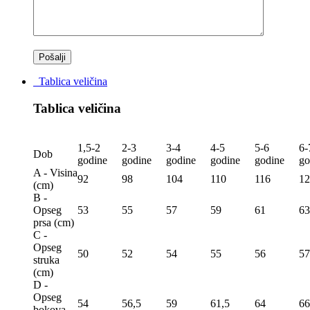
Tablica veličina
Tablica veličina
1,5-2
2-3
3-4
4-5
5-6
6-
Dob
godine
godine
godine
godine
godine
go
A - Visina
92
98
104
110
116
12
(сm)
B -
Opseg
53
55
57
59
61
63
prsa (сm)
C -
Opseg
50
52
54
55
56
57
struka
(сm)
D -
Opseg
54
56,5
59
61,5
64
66
bokova