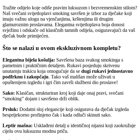
Tražite odijelo koje odiše pravim luksuzom i bezvremenskim stilom?
Naš svečani svijetloplavi smoking savršen je izbor za dječake koji
imaju važnu ulogu na vjenčanjima, krštenjima ili drugim
glamuroznim proslavama. Elegantna svijetloplava boja donosi
svježinu i odskače od klasičnih tamnih odijela, osiguravajući da vaš
dječak bude primijećen.
Što se nalazi u ovom ekskluzivnom kompletu?
Elegantna bijela košulja:
Savršena baza svakog smokinga s
pametnim i praktičnim detaljem. Rukavi posjeduju skrivenu
unutarnju trakicu koja omogućuje da se
dugi rukavi jednostavno
podfrknu i zakopčaju
. Tako vaš mališan može uživati u
opuštenijem izgledu i igri čim završi službeni dio proslave!
Sako:
Klasičan, strukturiran kroj koji daje onaj pravi, svečani
“smoking” dojam i savršeno drži oblik.
Prsluk:
Dodatni sloj elegancije koji osigurava da dječak izgleda
besprijekorno profinjeno čak i kada odluči skinuti sako.
Leptir mašna:
Usklađeni detalj u identičnoj nijansi koji zaokružuje
cijelu ovu luksuznu modnu priču.