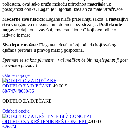
poliestera, ovaj sako pruža mekoću prirodnog materijala uz
postojanost oblika. Lagan je i ugodan, idealan za male istraživače.
Moderne sive hlačice:
Lagane hlače prate liniju sakoa, a
rastezljivi
struk
osigurava maksimalnu udobnost bez stezanja.
Podfrknute
nogavice
daju onaj završni, moderan “touch” koji ovo odijelo
izdvaja iz mase.
Siva leptir mašna:
Elegantan detalj u boji odijela koji svakog
dječaka pretvara u pravog malog gospodina.
Spremite se za komplimente – vaš mališan će biti najelegantniji gost
na svakoj proslavi!
Odaberi opcije
ODIJELO ZA DJEČAKE
49.00
€
68/74
74/80
80/86
ODIJELO ZA DJEČAKE
Odaberi opcije
ODIJELO ZA KRŠTENJE BEŽ CONCEPT
49.00
€
62
68
74