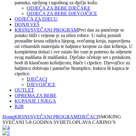
pamuka, nježnog i ugodnog za dječju kožu.
ODJEĆA ZA BEBE DJEČAKE
ODJEĆA ZA BEBE DJEVOJČICE
ODJEĆA ZA DJECU
DONJI VEŠ
KRSNI/SVEČANI PROGRAM
Prvi dan za pamćenje se
polako bliži i vrijeme je za izbor robice. U našoj ponudi
pronađite krsna odijelca lijepog, svečanog kroja, napravljena
od vrhunskih materijala te haljinice krojene za dan krštenja. U
kompletima dolazi i sve ostalo što vam je potreno da odjenete
svog mališana ili mališanku. Dječake očekuje set s prslukom,
bodi ili klasičnom košuljicom, hlače i cipelice. Djevojčice uz
haljinicu dobivaju i pamučne štramplice, trakicu ili kapica te
cipelice.
DJEČACI
DJEVOJČICE
OUTLET
OPREMA ZA BEBE
KUPANJE I NJEGA
B2B
Home
KRSNI/SVEČANI PROGRAM
DJEČACI
SMOKING
SVEČANI 5-8 GODINA SVIJETLOPLAVA CARINO’S