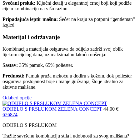
Svečani prsluk:
Ključni detalj u elegantnoj crnoj boji koji podiže
cijelu kombinaciju na višu razinu.
Pripadajuća leptir mašna:
Šećer na kraju za potpuni “gentleman”
izgled.
Materijal i održavanje
Kombinacija materijala osigurava da odijelo zadrži svoj oblik
tijekom cijelog dana, uz maksimalnu lakoću nošenja:
Sastav:
35% pamuk, 65% poliester.
Prednosti:
Pamuk pruža mekoću u dodiru s kožom, dok poliester
osigurava postojanost boje i manje gužvanja, što je idealno za
aktivne mališane.
Odaberi opcije
ODIJELO S PRSLUKOM ZELENA CONCEPT
44.00
€
62
68
74
ODIJELO S PRSLUKOM
Tražite savršenu kombinaciju stila i udobnosti za svog mališana?