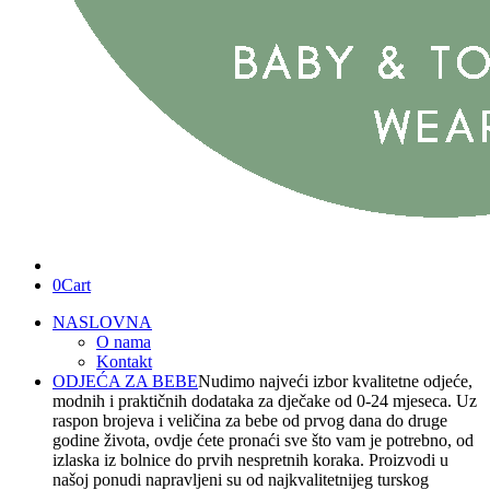
0
Cart
NASLOVNA
O nama
Kontakt
ODJEĆA ZA BEBE
Nudimo najveći izbor kvalitetne odjeće,
modnih i praktičnih dodataka za dječake od 0-24 mjeseca. Uz
raspon brojeva i veličina za bebe od prvog dana do druge
godine života, ovdje ćete pronaći sve što vam je potrebno, od
izlaska iz bolnice do prvih nespretnih koraka. Proizvodi u
našoj ponudi napravljeni su od najkvalitetnijeg turskog