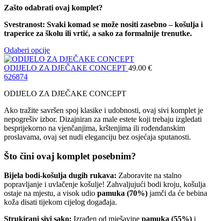
Zašto odabrati ovaj komplet?
Svestranost: Svaki komad se može nositi zasebno – košulja i
traperice za školu ili vrtić, a sako za formalnije trenutke.
Odaberi opcije
ODIJELO ZA DJEČAKE CONCEPT
49.00
€
62
68
74
ODIJELO ZA DJEČAKE CONCEPT
Ako tražite savršen spoj klasike i udobnosti, ovaj sivi komplet je
nepogrešiv izbor. Dizajniran za male estete koji trebaju izgledati
besprijekorno na vjenčanjima, krštenjima ili rođendanskim
proslavama, ovaj set nudi eleganciju bez osjećaja sputanosti.
Što čini ovaj komplet posebnim?
Bijela bodi-košulja dugih rukava:
Zaboravite na stalno
popravljanje i uvlačenje košulje! Zahvaljujući bodi kroju, košulja
ostaje na mjestu, a visok udio
pamuka (70%)
jamči da će bebina
koža disati tijekom cijelog događaja.
Strukirani sivi sako:
Izrađen od mješavine
pamuka (55%)
i