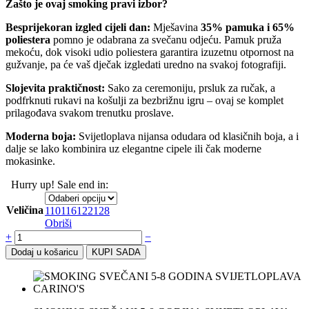
Zašto je ovaj smoking pravi izbor?
Besprijekoran izgled cijeli dan:
Mješavina
35% pamuka i 65%
poliestera
pomno je odabrana za svečanu odjeću. Pamuk pruža
mekoću, dok visoki udio poliestera garantira izuzetnu otpornost na
gužvanje, pa će vaš dječak izgledati uredno na svakoj fotografiji.
Slojevita praktičnost:
Sako za ceremoniju, prsluk za ručak, a
podfrknuti rukavi na košulji za bezbrižnu igru – ovaj se komplet
prilagođava svakom trenutku proslave.
Moderna boja:
Svijetloplava nijansa odudara od klasičnih boja, a i
dalje se lako kombinira uz elegantne cipele ili čak moderne
mokasinke.
Hurry up! Sale end in:
Veličina
110
116
122
128
Obriši
+
−
Dodaj u košaricu
KUPI SADA