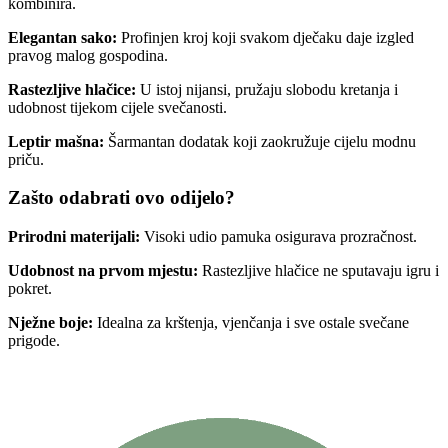
kombinira.
Elegantan sako:
Profinjen kroj koji svakom dječaku daje izgled
pravog malog gospodina.
Rastezljive hlačice:
U istoj nijansi, pružaju slobodu kretanja i
udobnost tijekom cijele svečanosti.
Leptir mašna:
Šarmantan dodatak koji zaokružuje cijelu modnu
priču.
Zašto odabrati ovo odijelo?
Prirodni materijali:
Visoki udio pamuka osigurava prozračnost.
Udobnost na prvom mjestu:
Rastezljive hlačice ne sputavaju igru i
pokret.
Nježne boje:
Idealna za krštenja, vjenčanja i sve ostale svečane
prigode.