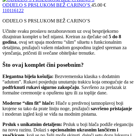
ODIJELO S PRSLUKOM BEŽ CARINO’S
45.00
€
110
116
122
ODIJELO S PRSLUKOM BEŽ CARINO’S
Učinite svaku proslavu nezaboravnom uz ovaj besprijekorno
dizajniran komplet u bež nijansi. Kreiran za dječake od
5 do 8
godina
, ovaj set spaja modernu “slim” siluetu s funkcionalnim
detaljima, pružajući vašem mladom gospodinu izgled spreman za
vjenčanja, pričesti ili svečane obiteljske trenutke.
Što ovaj komplet čini posebnim?
Elegantna bijela košulja:
Bezvremenska klasika s dodatnim
“adutom”. Rukavi posjeduju unutarnju trakicu koja omogućuje da se
podfrknuti rukavi sigurno zakopčaju
. Savršeno za prelazak iz
formalne ceremonije u opuštenu igru ili za toplije dane.
Moderne “slim fit” hlače:
Hlače u predivnoj tamnoplavoj boji
krojene su tako da prate liniju noge, pružajući
savršeno pristajanje
i moderan izgled koji se viđa na modnim pistama.
Prsluk s unikatnim detaljem:
Prsluk u boji hlača podiže eleganciju
na novu razinu. Dolazi s
opcionalnim ukrasnim lančićem i
značkicom
, koji se po želji može skinuti, dajući setu dozu luksuza i