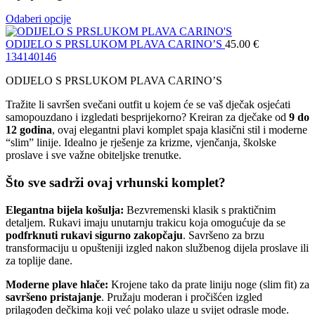
Odaberi opcije
ODIJELO S PRSLUKOM PLAVA CARINO’S
45.00
€
134
140
146
ODIJELO S PRSLUKOM PLAVA CARINO’S
Tražite li savršen svečani outfit u kojem će se vaš dječak osjećati
samopouzdano i izgledati besprijekorno? Kreiran za dječake od
9 do
12 godina
, ovaj elegantni plavi komplet spaja klasični stil i moderne
“slim” linije. Idealno je rješenje za krizme, vjenčanja, školske
proslave i sve važne obiteljske trenutke.
Što sve sadrži ovaj vrhunski komplet?
Elegantna bijela košulja:
Bezvremenski klasik s praktičnim
detaljem. Rukavi imaju unutarnju trakicu koja omogućuje da se
podfrknuti rukavi sigurno zakopčaju
. Savršeno za brzu
transformaciju u opušteniji izgled nakon službenog dijela proslave ili
za toplije dane.
Moderne plave hlače:
Krojene tako da prate liniju noge (slim fit) za
savršeno pristajanje
. Pružaju moderan i pročišćen izgled
prilagođen dečkima koji već polako ulaze u svijet odrasle mode.