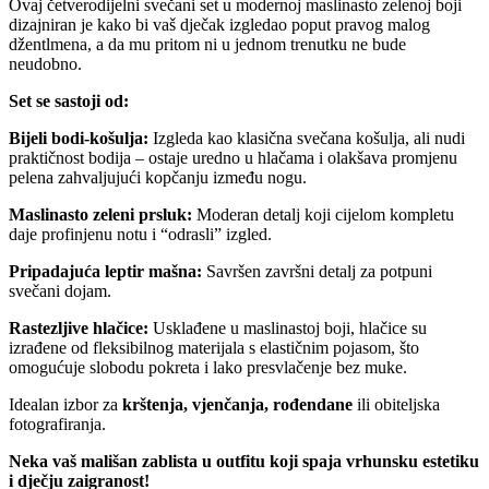
Ovaj četverodijelni svečani set u modernoj maslinasto zelenoj boji
dizajniran je kako bi vaš dječak izgledao poput pravog malog
džentlmena, a da mu pritom ni u jednom trenutku ne bude
neudobno.
Set se sastoji od:
Bijeli bodi-košulja:
Izgleda kao klasična svečana košulja, ali nudi
praktičnost bodija – ostaje uredno u hlačama i olakšava promjenu
pelena zahvaljujući kopčanju između nogu.
Maslinasto zeleni prsluk:
Moderan detalj koji cijelom kompletu
daje profinjenu notu i “odrasli” izgled.
Pripadajuća leptir mašna:
Savršen završni detalj za potpuni
svečani dojam.
Rastezljive hlačice:
Usklađene u maslinastoj boji, hlačice su
izrađene od fleksibilnog materijala s elastičnim pojasom, što
omogućuje slobodu pokreta i lako presvlačenje bez muke.
Idealan izbor za
krštenja, vjenčanja, rođendane
ili obiteljska
fotografiranja.
Neka vaš mališan zablista u outfitu koji spaja vrhunsku estetiku
i dječju zaigranost!