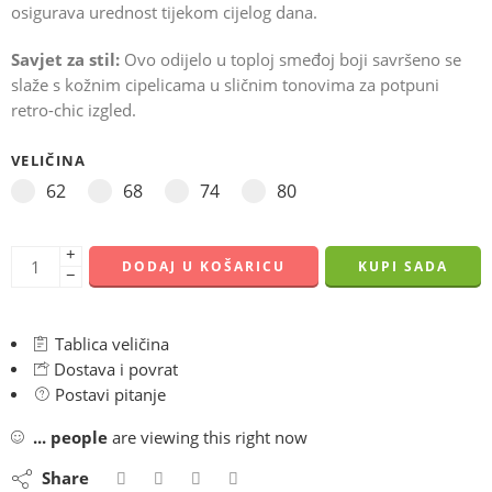
osigurava urednost tijekom cijelog dana.
Savjet za stil:
Ovo odijelo u toploj smeđoj boji savršeno se
slaže s kožnim cipelicama u sličnim tonovima za potpuni
retro-chic izgled.
VELIČINA
62
68
74
80
+
DODAJ U KOŠARICU
KUPI SADA
−
Tablica veličina
Dostava i povrat
Postavi pitanje
...
people
are viewing this right now
Share