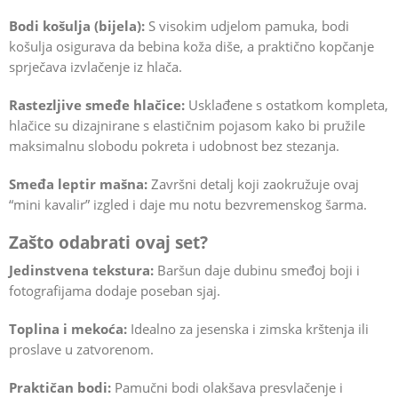
Bodi košulja (bijela):
S visokim udjelom pamuka, bodi
košulja osigurava da bebina koža diše, a praktično kopčanje
sprječava izvlačenje iz hlača.
Rastezljive smeđe hlačice:
Usklađene s ostatkom kompleta,
hlačice su dizajnirane s elastičnim pojasom kako bi pružile
maksimalnu slobodu pokreta i udobnost bez stezanja.
Smeđa leptir mašna:
Završni detalj koji zaokružuje ovaj
“mini kavalir” izgled i daje mu notu bezvremenskog šarma.
Zašto odabrati ovaj set?
Jedinstvena tekstura:
Baršun daje dubinu smeđoj boji i
fotografijama dodaje poseban sjaj.
Toplina i mekoća:
Idealno za jesenska i zimska krštenja ili
proslave u zatvorenom.
Praktičan bodi:
Pamučni bodi olakšava presvlačenje i