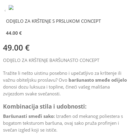
ODIJELO ZA KRŠTENJE S PRSLUKOM CONCEPT
44.00
€
49.00
€
ODIJELO ZA KRŠTENJE BARŠUNASTO CONCEPT
Tražite li nešto uistinu posebno i upečatljivo za krštenje ili
važnu obiteljsku proslavu? Ovo
baršunasto smeđe odijelo
donosi dozu luksuza i topline, čineći vašeg mališana
zvijezdom svake svečanosti.
Kombinacija stila i udobnosti:
Baršunasti smeđi sako:
Izrađen od mekanog poliestera s
bogatom teksturom baršuna, ovaj sako pruža profinjen i
svečan izgled koji se ističe.