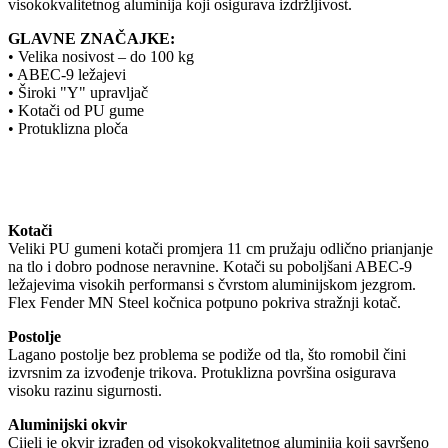
visokokvalitetnog aluminija koji osigurava izdržljivost.
GLAVNE ZNAČAJKE:
• Velika nosivost – do 100 kg
• ABEC-9 ležajevi
• Široki "Y" upravljač
• Kotači od PU gume
• Protuklizna ploča
Kotači
Veliki PU gumeni kotači promjera 11 cm pružaju odlično prianjanje
na tlo i dobro podnose neravnine. Kotači su poboljšani ABEC-9
ležajevima visokih performansi s čvrstom aluminijskom jezgrom.
Flex Fender MN Steel kočnica potpuno pokriva stražnji kotač.
Postolje
Lagano postolje bez problema se podiže od tla, što romobil čini
izvrsnim za izvođenje trikova. Protuklizna površina osigurava
visoku razinu sigurnosti.
Aluminijski okvir
Cijeli je okvir izrađen od visokokvalitetnog aluminija koji savršeno