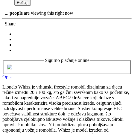
...
people
are viewing this right now
Share
Sigurno plaćanje online
Opis
Lionelo Whizz je vrhunski freestyle romobil dizajniran za djecu
težine između 20 i 100 kg, što ga čini savršenim kako za početnike,
tako i za naprednije vozače. ABEC-9 ležajeve koji dolaze s
romobilom karakterizira visoka preciznost izrade, osiguravajući
izdržljivost i performanse velike brzine. Sustav kompresije HIC
povećava stabilnost strukture dok je održava laganom, što
poboljšava cjelokupno iskustvo vožnje i olakšava trikove. Široki
upravljač u obliku slova Y i protuklizna ploča poboljšavaju
ergonomiju vožnje romobila. Whizz je model izrađen od