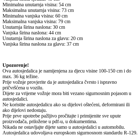
Minimalna unutarnja visina: 54 cm
Maksimalna unutarnja visina: 73 cm
Minimalna vanjska visina: 60 cm
Maksimalna vanjska visina: 79 cm
Unutarnja širina naslona: 30 cm
Vanjska širina naslona: 44 cm
Unutarnja širina naslona za glavu: 20 cm
Vanjska širina naslona za glavu: 37 cm
Upozorenje!
Ova autosjedalica je namijenjena za djecu visine 100-150 cm i do
max. 36 kg težine.
Prije vožnje provjerite da je autosjedalica čvrsto i ispravno
pričvršćena u vozilu.
Dijete za vrijeme vožnje mora biti vezano sigurnosnim pojasom u
autosjedalici.
Ne koristite autosjedalicu ako su dijelovi oštećeni, deformirani ili
ako dijelovi nedostaju.
Prije prve upotrebe pažljivo pročitajte i primijenite sve upute
proizvođača, priložene u pdf-u, u dokumentima.
Nikada ne ostavljajte dijete samo u autosjedalici u automobilu.
Autosjedalica udovoljava europskom sigurnosnom standardu R-129.