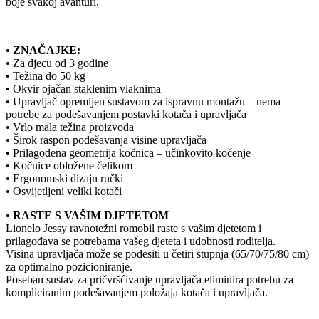
boje svakoj avanturi.
• ZNAČAJKE:
• Za djecu od 3 godine
• Težina do 50 kg
• Okvir ojačan staklenim vlaknima
• Upravljač opremljen sustavom za ispravnu montažu – nema
potrebe za podešavanjem postavki kotača i upravljača
• Vrlo mala težina proizvoda
• Širok raspon podešavanja visine upravljača
• Prilagođena geometrija kočnica – učinkovito kočenje
• Kočnice obložene čelikom
• Ergonomski dizajn ručki
• Osvijetljeni veliki kotači
• RASTE S VAŠIM DJETETOM
Lionelo Jessy ravnotežni romobil raste s vašim djetetom i
prilagođava se potrebama vašeg djeteta i udobnosti roditelja.
Visina upravljača može se podesiti u četiri stupnja (65/70/75/80 cm)
za optimalno pozicioniranje.
Poseban sustav za pričvršćivanje upravljača eliminira potrebu za
kompliciranim podešavanjem položaja kotača i upravljača.