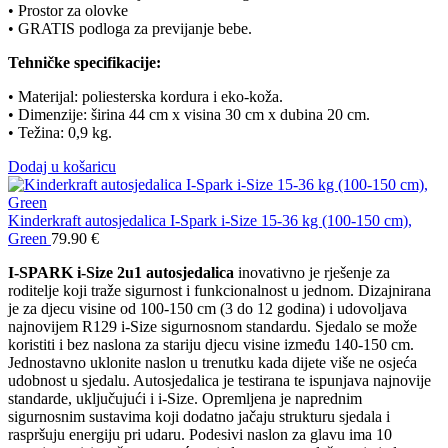
• Prostor za olovke
• GRATIS podloga za previjanje bebe.
Tehničke specifikacije:
• Materijal: poliesterska kordura i eko-koža.
• Dimenzije: širina 44 cm x visina 30 cm x dubina 20 cm.
• Težina: 0,9 kg.
Dodaj u košaricu
Kinderkraft autosjedalica I-Spark i-Size 15-36 kg (100-150 cm),
Green
79.90
€
I-SPARK i-Size 2u1 autosjedalica
inovativno je rješenje za
roditelje koji traže sigurnost i funkcionalnost u jednom. Dizajnirana
je za djecu visine od 100-150 cm (3 do 12 godina) i udovoljava
najnovijem R129 i-Size sigurnosnom standardu. Sjedalo se može
koristiti i bez naslona za stariju djecu visine između 140-150 cm.
Jednostavno uklonite naslon u trenutku kada dijete više ne osjeća
udobnost u sjedalu. Autosjedalica je testirana te ispunjava najnovije
standarde, uključujući i i-Size. Opremljena je naprednim
sigurnosnim sustavima koji dodatno jačaju strukturu sjedala i
raspršuju energiju pri udaru. Podesivi naslon za glavu ima 10