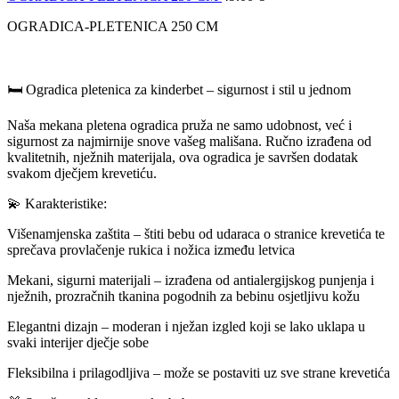
OGRADICA-PLETENICA 250 CM
🛏️ Ogradica pletenica za kinderbet – sigurnost i stil u jednom
Naša mekana pletena ogradica pruža ne samo udobnost, već i
sigurnost za najmirnije snove vašeg mališana. Ručno izrađena od
kvalitetnih, nježnih materijala, ova ogradica je savršen dodatak
svakom dječjem krevetiću.
💫 Karakteristike:
Višenamjenska zaštita – štiti bebu od udaraca o stranice krevetića te
sprečava provlačenje rukica i nožica između letvica
Mekani, sigurni materijali – izrađena od antialergijskog punjenja i
nježnih, prozračnih tkanina pogodnih za bebinu osjetljivu kožu
Elegantni dizajn – moderan i nježan izgled koji se lako uklapa u
svaki interijer dječje sobe
Fleksibilna i prilagodljiva – može se postaviti uz sve strane krevetića