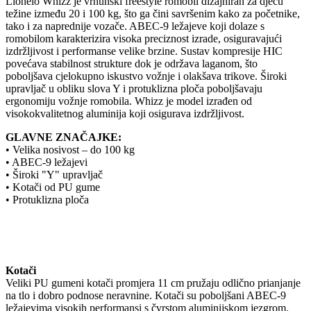
Lionelo Whizz je vrhunski freestyle romobil dizajniran za djecu
težine između 20 i 100 kg, što ga čini savršenim kako za početnike,
tako i za naprednije vozače. ABEC-9 ležajeve koji dolaze s
romobilom karakterizira visoka preciznost izrade, osiguravajući
izdržljivost i performanse velike brzine. Sustav kompresije HIC
povećava stabilnost strukture dok je održava laganom, što
poboljšava cjelokupno iskustvo vožnje i olakšava trikove. Široki
upravljač u obliku slova Y i protuklizna ploča poboljšavaju
ergonomiju vožnje romobila. Whizz je model izrađen od
visokokvalitetnog aluminija koji osigurava izdržljivost.
GLAVNE ZNAČAJKE:
• Velika nosivost – do 100 kg
• ABEC-9 ležajevi
• Široki "Y" upravljač
• Kotači od PU gume
• Protuklizna ploča
Kotači
Veliki PU gumeni kotači promjera 11 cm pružaju odlično prianjanje
na tlo i dobro podnose neravnine. Kotači su poboljšani ABEC-9
ležajevima visokih performansi s čvrstom aluminijskom jezgrom.