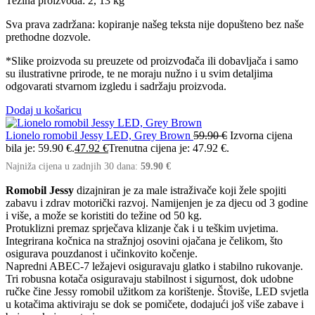
Težina proizvoda: 2, 13 kg
Sva prava zadržana: kopiranje našeg teksta nije dopušteno bez naše
prethodne dozvole.
*Slike proizvoda su preuzete od proizvođača ili dobavljača i samo
su ilustrativne prirode, te ne moraju nužno i u svim detaljima
odgovarati stvarnom izgledu i sadržaju proizvoda.
Dodaj u košaricu
Lionelo romobil Jessy LED, Grey Brown
59.90
€
Izvorna cijena
bila je: 59.90 €.
47.92
€
Trenutna cijena je: 47.92 €.
Najniža cijena u zadnjih 30 dana:
59.90
€
Romobil Jessy
dizajniran je za male istraživače koji žele spojiti
zabavu i zdrav motorički razvoj. Namijenjen je za djecu od 3 godine
i više, a može se koristiti do težine od 50 kg.
Protuklizni premaz sprječava klizanje čak i u teškim uvjetima.
Integrirana kočnica na stražnjoj osovini ojačana je čelikom, što
osigurava pouzdanost i učinkovito kočenje.
Napredni ABEC-7 ležajevi osiguravaju glatko i stabilno rukovanje.
Tri robusna kotača osiguravaju stabilnost i sigurnost, dok udobne
ručke čine Jessy romobil užitkom za korištenje. Štoviše, LED svjetla
u kotačima aktiviraju se dok se pomičete, dodajući još više zabave i