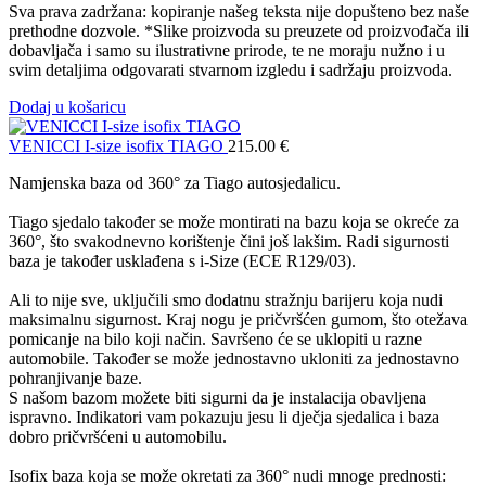
Sva prava zadržana: kopiranje našeg teksta nije dopušteno bez naše
prethodne dozvole. *Slike proizvoda su preuzete od proizvođača ili
dobavljača i samo su ilustrativne prirode, te ne moraju nužno i u
svim detaljima odgovarati stvarnom izgledu i sadržaju proizvoda.
Dodaj u košaricu
VENICCI I-size isofix TIAGO
215.00
€
Namjenska baza od 360° za Tiago autosjedalicu.
Tiago sjedalo također se može montirati na bazu koja se okreće za
360°, što svakodnevno korištenje čini još lakšim. Radi sigurnosti
baza je također usklađena s i-Size (ECE R129/03).
Ali to nije sve, uključili smo dodatnu stražnju barijeru koja nudi
maksimalnu sigurnost. Kraj nogu je pričvršćen gumom, što otežava
pomicanje na bilo koji način. Savršeno će se uklopiti u razne
automobile. Također se može jednostavno ukloniti za jednostavno
pohranjivanje baze.
S našom bazom možete biti sigurni da je instalacija obavljena
ispravno. Indikatori vam pokazuju jesu li dječja sjedalica i baza
dobro pričvršćeni u automobilu.
Isofix baza koja se može okretati za 360° nudi mnoge prednosti: