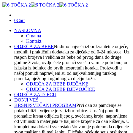
0
Cart
NASLOVNA
O nama
Kontakt
ODJEĆA ZA BEBE
Nudimo najveći izbor kvalitetne odjeće,
modnih i praktičnih dodataka za dječake od 0-24 mjeseca. Uz
raspon brojeva i veličina za bebe od prvog dana do druge
godine života, ovdje ćete pronaći sve što vam je potrebno, od
izlaska iz bolnice do prvih nespretnih koraka. Proizvodi u
našoj ponudi napravljeni su od najkvalitetnijeg turskog
pamuka, nježnog i ugodnog za dječju kožu.
ODJEĆA ZA BEBE DJEČAKE
ODJEĆA ZA BEBE DJEVOJČICE
ODJEĆA ZA DJECU
DONJI VEŠ
KRSNI/SVEČANI PROGRAM
Prvi dan za pamćenje se
polako bliži i vrijeme je za izbor robice. U našoj ponudi
pronađite krsna odijelca lijepog, svečanog kroja, napravljena
od vrhunskih materijala te haljinice krojene za dan krštenja. U
kompletima dolazi i sve ostalo što vam je potreno da odjenete
svog mališana ili mališanku. Dječake očekuje set s prslukom,