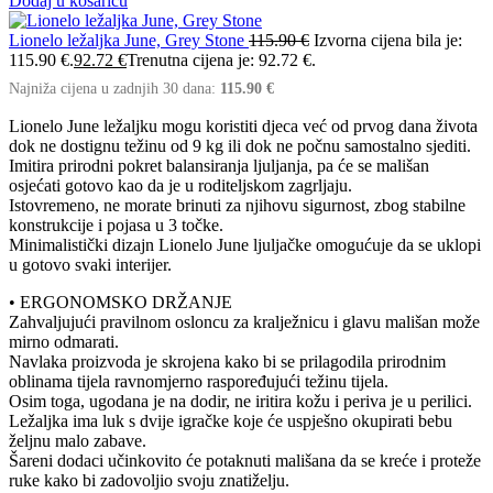
Dodaj u košaricu
Lionelo ležaljka June, Grey Stone
115.90
€
Izvorna cijena bila je:
115.90 €.
92.72
€
Trenutna cijena je: 92.72 €.
Najniža cijena u zadnjih 30 dana:
115.90
€
Lionelo June ležaljku mogu koristiti djeca već od prvog dana života
dok ne dostignu težinu od 9 kg ili dok ne počnu samostalno sjediti.
Imitira prirodni pokret balansiranja ljuljanja, pa će se mališan
osjećati gotovo kao da je u roditeljskom zagrljaju.
Istovremeno, ne morate brinuti za njihovu sigurnost, zbog stabilne
konstrukcije i pojasa u 3 točke.
Minimalistički dizajn Lionelo June ljuljačke omogućuje da se uklopi
u gotovo svaki interijer.
• ERGONOMSKO DRŽANJE
Zahvaljujući pravilnom osloncu za kralježnicu i glavu mališan može
mirno odmarati.
Navlaka proizvoda je skrojena kako bi se prilagodila prirodnim
oblinama tijela ravnomjerno raspoređujući težinu tijela.
Osim toga, ugodana je na dodir, ne iritira kožu i periva je u perilici.
Ležaljka ima luk s dvije igračke koje će uspješno okupirati bebu
željnu malo zabave.
Šareni dodaci učinkovito će potaknuti mališana da se kreće i proteže
ruke kako bi zadovoljio svoju znatiželju.