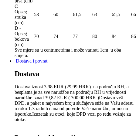
prsa (сm)
C -
Opseg
58
60
61,5
63
65,5
66
struka
(сm)
D -
Opseg
70
74
77
80
84
86
bokova
(сm)
Sve mjere su u centrimetrima
i može varirati 1cm u oba
smjera.
Dostava i povrat
Dostava
Dostava iznosi 3,98 EUR (29,99 HRK). na području RH, a
besplatna je za sve narudžbe na području RH u vrijednosti
narudžbe iznad 39,82 EUR ( 300.00 HRK )Dostavu vrši
DPD, a paket u najvećem broju slučajeva stiže na Vašu adresu
u roku 1-3 radnih dana od potvrde Vaše narudžbe, odnosno
isporuke.Izuzetak su otoci, koje DPD vozi po redu vožnje za
otoke.