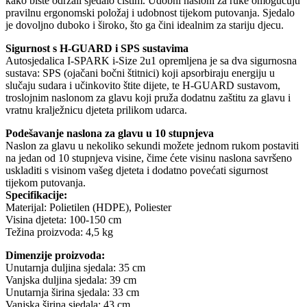
kako biste održali sjedalo čistim. Udobni nasloni za ruke omogućuju
pravilnu ergonomski položaj i udobnost tijekom putovanja. Sjedalo
je dovoljno duboko i široko, što ga čini idealnim za stariju djecu.
Sigurnost s H-GUARD i SPS sustavima
Autosjedalica I-SPARK i-Size 2u1 opremljena je sa dva sigurnosna
sustava: SPS (ojačani bočni štitnici) koji apsorbiraju energiju u
slučaju sudara i učinkovito štite dijete, te H-GUARD sustavom,
troslojnim naslonom za glavu koji pruža dodatnu zaštitu za glavu i
vratnu kralježnicu djeteta prilikom udarca.
Podešavanje naslona za glavu u 10 stupnjeva
Naslon za glavu u nekoliko sekundi možete jednom rukom postaviti
na jedan od 10 stupnjeva visine, čime ćete visinu naslona savršeno
uskladiti s visinom vašeg djeteta i dodatno povećati sigurnost
tijekom putovanja.
Specifikacije:
Materijal: Polietilen (HDPE), Poliester
Visina djeteta: 100-150 cm
Težina proizvoda: 4,5 kg
Dimenzije proizvoda:
Unutarnja duljina sjedala: 35 cm
Vanjska duljina sjedala: 39 cm
Unutarnja širina sjedala: 33 cm
Vanjska širina sjedala: 43 cm