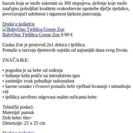
bazom koja se može zakretati za 360 stupnjeva, rješenje koje može
značajno poboljšati kvalitetu svakodnevne upotrebe dječje sjedalice,
povećavajući udobnost i sigurnost tijekom putovanja.
Dodaj u košaricu
BabyOno Tješilica Goose Zoe
9.90
€
Guska Zoe je proizvod 2u1 dekica i tješilica.
Pomaže u razvoju djetetovih osjetila od najranijih dana svog života.
ZNAČAJKE:
• pogodna je za bebe od rođenja
• šuštanje krila potiče na interaktivnu igru
• zanimljiv zvuk pobuđuje radoznalost
• šarene oznake i čvorovi pomažu bebi vježbati hvatanje i stimuliraju
vid
• tješilica savršeno odgovara malim ručicama bebe.
Tehnički podaci:
Materijal: pamuk
Dob bebe: 0m+
Dimenzije: 25 x 25 cm