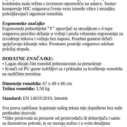
kombinira malu težinu s izvrsnom otpornošću na udarce. Sustav
kompresije HIC osigurava čvrstu vezu između vilice i stezaljke,
poboljšavajući sigurnost romobila.
Ergonomske značajke
Ergonomski jednodijelni "Y" upravljač sa stezaljkom s 4 rupe
osigurava pravilno držanje u vožnji i pruža vrhunsku ergonomiju za
izvođenje trikova i vožnju bez napora. Posebni gumeni držači
sprječavaju klizanje ruku. Prostrano postolje osigurava udoban
položaj stopala.
DODATNE ZNAČAJKE:
• Lagan dizajn čini romobil jednostavnim za prenošenje
• Kotači od PU gume izdržljivi su i prikladni za korištenje romobila
na različitim terenima
Dimenzije romobila:
67 x 49 x 86 cm
Težina romobila:
3,58 kg
Standard:
EN 14619:2019, Intertek
Sva prava zadržana: kopiranje našeg teksta nije dopušteno bez naše
prethodne dozvole.
*Slike proizvoda su preuzete od proizvođača ili dobavljača i samo
su ilustrativne prirode, te ne moraju nužno i u svim detaljima