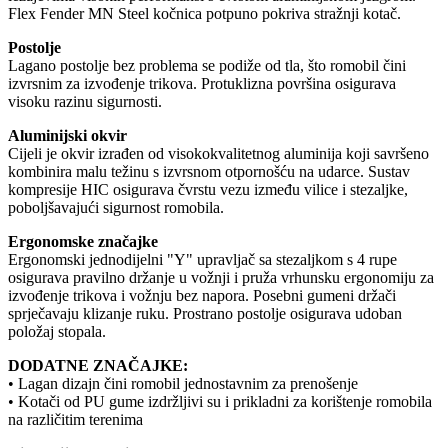
Flex Fender MN Steel kočnica potpuno pokriva stražnji kotač.
Postolje
Lagano postolje bez problema se podiže od tla, što romobil čini
izvrsnim za izvođenje trikova. Protuklizna površina osigurava
visoku razinu sigurnosti.
Aluminijski okvir
Cijeli je okvir izrađen od visokokvalitetnog aluminija koji savršeno
kombinira malu težinu s izvrsnom otpornošću na udarce. Sustav
kompresije HIC osigurava čvrstu vezu između vilice i stezaljke,
poboljšavajući sigurnost romobila.
Ergonomske značajke
Ergonomski jednodijelni "Y" upravljač sa stezaljkom s 4 rupe
osigurava pravilno držanje u vožnji i pruža vrhunsku ergonomiju za
izvođenje trikova i vožnju bez napora. Posebni gumeni držači
sprječavaju klizanje ruku. Prostrano postolje osigurava udoban
položaj stopala.
DODATNE ZNAČAJKE:
• Lagan dizajn čini romobil jednostavnim za prenošenje
• Kotači od PU gume izdržljivi su i prikladni za korištenje romobila
na različitim terenima