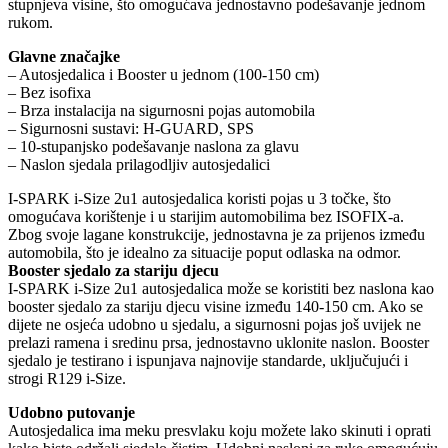
stupnjeva visine, što omogućava jednostavno podešavanje jednom
rukom.
Glavne značajke
– Autosjedalica i Booster u jednom (100-150 cm)
– Bez isofixa
– Brza instalacija na sigurnosni pojas automobila
– Sigurnosni sustavi: H-GUARD, SPS
– 10-stupanjsko podešavanje naslona za glavu
– Naslon sjedala prilagodljiv autosjedalici
I-SPARK i-Size 2u1 autosjedalica koristi pojas u 3 točke, što
omogućava korištenje i u starijim automobilima bez ISOFIX-a.
Zbog svoje lagane konstrukcije, jednostavna je za prijenos između
automobila, što je idealno za situacije poput odlaska na odmor.
Booster sjedalo za stariju djecu
I-SPARK i-Size 2u1 autosjedalica može se koristiti bez naslona kao
booster sjedalo za stariju djecu visine između 140-150 cm. Ako se
dijete ne osjeća udobno u sjedalu, a sigurnosni pojas još uvijek ne
prelazi ramena i sredinu prsa, jednostavno uklonite naslon. Booster
sjedalo je testirano i ispunjava najnovije standarde, uključujući i
strogi R129 i-Size.
Udobno putovanje
Autosjedalica ima meku presvlaku koju možete lako skinuti i oprati