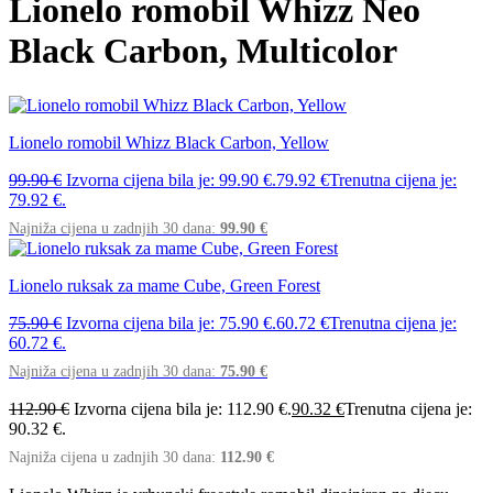
Lionelo romobil Whizz Neo
Black Carbon, Multicolor
Lionelo romobil Whizz Black Carbon, Yellow
99.90
€
Izvorna cijena bila je: 99.90 €.
79.92
€
Trenutna cijena je:
79.92 €.
Najniža cijena u zadnjih 30 dana:
99.90
€
Lionelo ruksak za mame Cube, Green Forest
75.90
€
Izvorna cijena bila je: 75.90 €.
60.72
€
Trenutna cijena je:
60.72 €.
Najniža cijena u zadnjih 30 dana:
75.90
€
112.90
€
Izvorna cijena bila je: 112.90 €.
90.32
€
Trenutna cijena je:
90.32 €.
Najniža cijena u zadnjih 30 dana:
112.90
€