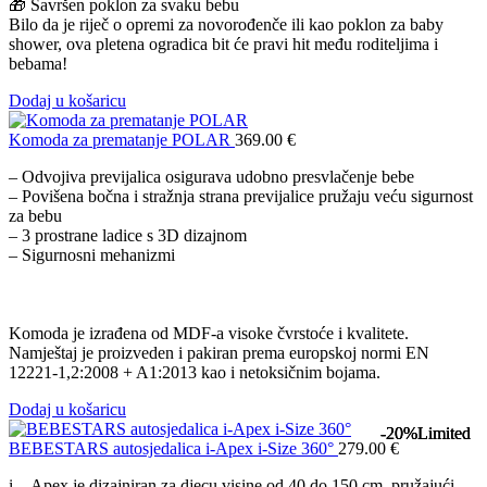
🎁 Savršen poklon za svaku bebu
Bilo da je riječ o opremi za novorođenče ili kao poklon za baby
shower, ova pletena ogradica bit će pravi hit među roditeljima i
bebama!
Dodaj u košaricu
Komoda za prematanje POLAR
369.00
€
– Odvojiva previjalica osigurava udobno presvlačenje bebe
– Povišena bočna i stražnja strana previjalice pružaju veću sigurnost
za bebu
– 3 prostrane ladice s 3D dizajnom
– Sigurnosni mehanizmi
Komoda je izrađena od MDF-a visoke čvrstoće i kvalitete.
Namještaj je proizveden i pakiran prema europskoj normi EN
12221-1,2:2008 + A1:2013 kao i netoksičnim bojama.
Dodaj u košaricu
-20%
-20%
-20%
Limited
Limited
Limited
BEBESTARS autosjedalica i-Apex i-Size 360°
279.00
€
i – Apex je dizajniran za djecu visine od 40 do 150 cm, pružajući