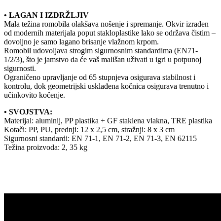
• LAGAN I IZDRŽLJIV
Mala težina romobila olakšava nošenje i spremanje. Okvir izrađen
od modernih materijala poput stakloplastike lako se održava čistim –
dovoljno je samo lagano brisanje vlažnom krpom.
Romobil udovoljava strogim sigurnosnim standardima (EN71-
1/2/3), što je jamstvo da će vaš mališan uživati u igri u potpunoj
sigurnosti.
Ograničeno upravljanje od 65 stupnjeva osigurava stabilnost i
kontrolu, dok geometrijski usklađena kočnica osigurava trenutno i
učinkovito kočenje.
• SVOJSTVA:
Materijal: aluminij, PP plastika + GF staklena vlakna, TRE plastika
Kotači: PP, PU, prednji: 12 x 2,5 cm, stražnji: 8 x 3 cm
Sigurnosni standardi: EN 71-1, EN 71-2, EN 71-3, EN 62115
Težina proizvoda: 2, 35 kg