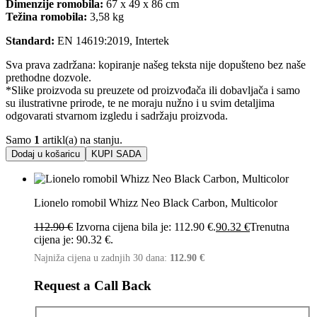
Dimenzije romobila:
67 x 49 x 86 cm
Težina romobila:
3,58 kg
Standard:
EN 14619:2019, Intertek
Sva prava zadržana: kopiranje našeg teksta nije dopušteno bez naše
prethodne dozvole.
*Slike proizvoda su preuzete od proizvođača ili dobavljača i samo
su ilustrativne prirode, te ne moraju nužno i u svim detaljima
odgovarati stvarnom izgledu i sadržaju proizvoda.
Samo
1
artikl(a) na stanju.
Dodaj u košaricu
KUPI SADA
Lionelo romobil Whizz Neo Black Carbon, Multicolor
112.90
€
Izvorna cijena bila je: 112.90 €.
90.32
€
Trenutna
cijena je: 90.32 €.
Najniža cijena u zadnjih 30 dana:
112.90
€
Request a Call Back