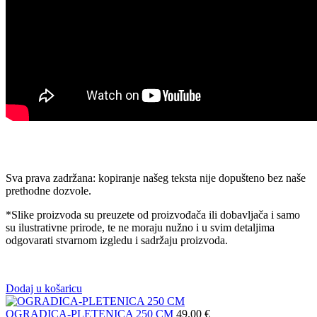
Sva prava zadržana: kopiranje našeg teksta nije dopušteno bez naše
prethodne dozvole.
*Slike proizvoda su preuzete od proizvođača ili dobavljača i samo
su ilustrativne prirode, te ne moraju nužno i u svim detaljima
odgovarati stvarnom izgledu i sadržaju proizvoda.
Dodaj u košaricu
OGRADICA-PLETENICA 250 CM
49.00
€