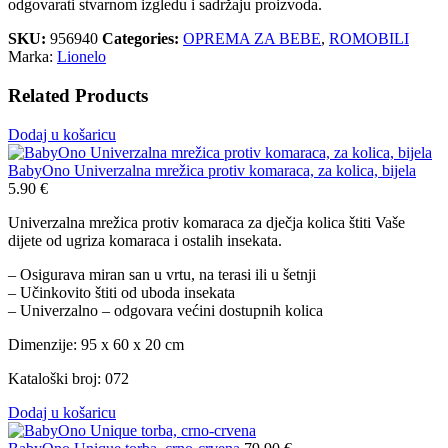
odgovarati stvarnom izgledu i sadržaju proizvoda.
SKU:
956940
Categories:
OPREMA ZA BEBE
,
ROMOBILI
Marka:
Lionelo
Related Products
Dodaj u košaricu
BabyOno Univerzalna mrežica protiv komaraca, za kolica, bijela
5.90
€
Univerzalna mrežica protiv komaraca za dječja kolica štiti Vaše
dijete od ugriza komaraca i ostalih insekata.
– Osigurava miran san u vrtu, na terasi ili u šetnji
– Učinkovito štiti od uboda insekata
– Univerzalno – odgovara većini dostupnih kolica
Dimenzije: 95 x 60 x 20 cm
Kataloški broj: 072
Dodaj u košaricu