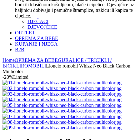
bodi ili klasičnom košuljicom, hlače i cipelice. Djevojčice uz
haljinicu dobivaju i pamučne štramplice, trakicu ili kapica te
cipelice.
DJEČACI
DJEVOJČICE
OUTLET
OPREMA ZA BEBE
KUPANJE I NJEGA
B2B
Home
OPREMA ZA BEBE
GURALICE / TRICIKLI /
BICIKLI
ROMOBILI
Lionelo romobil Whizz Neo Black Carbon,
Multicolor
-20%
Limited