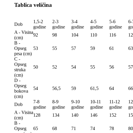
Tablica veličina
1,5-2
2-3
3-4
4-5
5-6
6-
Dob
godine
godine
godine
godine
godine
go
A - Visina
92
98
104
110
116
12
(сm)
B -
Opseg
53
55
57
59
61
63
prsa (сm)
C -
Opseg
50
52
54
55
56
57
struka
(сm)
D -
Opseg
54
56,5
59
61,5
64
66
bokova
(сm)
7-8
8-9
9-10
10-11
11-12
12
Dob
godine
godine
godine
godine
godine
go
A - Visina
128
134
140
146
152
15
(сm)
B -
Opseg
65
68
71
74
78
80