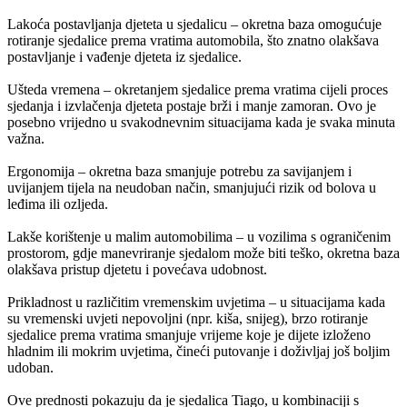
Lakoća postavljanja djeteta u sjedalicu – okretna baza omogućuje
rotiranje sjedalice prema vratima automobila, što znatno olakšava
postavljanje i vađenje djeteta iz sjedalice.
Ušteda vremena – okretanjem sjedalice prema vratima cijeli proces
sjedanja i izvlačenja djeteta postaje brži i manje zamoran. Ovo je
posebno vrijedno u svakodnevnim situacijama kada je svaka minuta
važna.
Ergonomija – okretna baza smanjuje potrebu za savijanjem i
uvijanjem tijela na neudoban način, smanjujući rizik od bolova u
leđima ili ozljeda.
Lakše korištenje u malim automobilima – u vozilima s ograničenim
prostorom, gdje manevriranje sjedalom može biti teško, okretna baza
olakšava pristup djetetu i povećava udobnost.
Prikladnost u različitim vremenskim uvjetima – u situacijama kada
su vremenski uvjeti nepovoljni (npr. kiša, snijeg), brzo rotiranje
sjedalice prema vratima smanjuje vrijeme koje je dijete izloženo
hladnim ili mokrim uvjetima, čineći putovanje i doživljaj još boljim
udoban.
Ove prednosti pokazuju da je sjedalica Tiago, u kombinaciji s