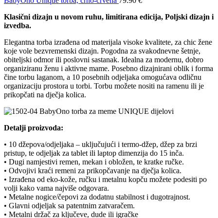
BabyOno Unique torba, crno-crvena
79.90
€
Klasični dizajn u novom ruhu, limitirana edicija, Poljski dizajn i
izvedba.
Elegantna torba izrađena od materijala visoke kvalitete, za chic žene
koje vole bezvremenski dizajn. Pogodna za svakodnevne šetnje,
obiteljski odmor ili poslovni sastanak. Idealna za modernu, dobro
organiziranu ženu i aktivne mame. Posebno dizajnirani oblik i forma
čine torbu laganom, a 10 posebnih odjeljaka omogućava odličnu
organizaciju prostora u torbi. Torbu možete nositi na ramenu ili je
prikopčati na dječja kolica.
Detalji proizvoda:
• 10 džepova/odjeljaka – uključujući i termo-džep, džep za brzi
pristup, te odjeljak za tablet ili laptop dimenzija do 15 inča.
• Dugi namjestivi remen, mekan i obložen, te kratke ručke.
• Odvojivi kraći remeni za prikopčavanje na dječja kolica.
• Izrađena od eko-kože, ručku i metalnu kopču možete podesiti po
volji kako vama najviše odgovara.
• Metalne nogice/čepovi za dodatnu stabilnost i dugotrajnost.
• Glavni odjeljak sa patentnim zatvaračem.
• Metalni držač za ključeve, dude ili igračke