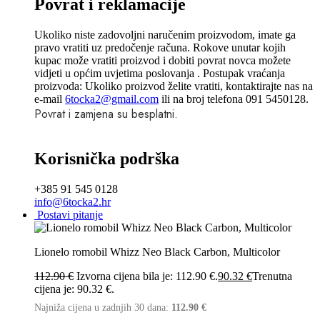
Povrat i reklamacije
Ukoliko niste zadovoljni naručenim proizvodom, imate ga
pravo vratiti uz predočenje računa. Rokove unutar kojih
kupac može vratiti proizvod i dobiti povrat novca možete
vidjeti u općim uvjetima poslovanja . Postupak vraćanja
proizvoda: Ukoliko proizvod želite vratiti, kontaktirajte nas na
e-mail
6tocka2@gmail.com
ili na broj telefona 091 5450128.
Povrat i zamjena su besplatni.
Korisnička podrška
+385 91 545 0128
info@6tocka2.hr
Postavi pitanje
Lionelo romobil Whizz Neo Black Carbon, Multicolor
112.90
€
Izvorna cijena bila je: 112.90 €.
90.32
€
Trenutna
cijena je: 90.32 €.
Najniža cijena u zadnjih 30 dana:
112.90
€