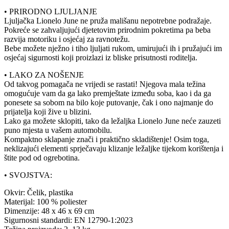
• PRIRODNO LJULJANJE
Ljuljačka Lionelo June ne pruža mališanu nepotrebne podražaje.
Pokreće se zahvaljujući djetetovim prirodnim pokretima pa beba
razvija motoriku i osjećaj za ravnotežu.
Bebe možete nježno i tiho ljuljati rukom, umirujući ih i pružajući im
osjećaj sigurnosti koji proizlazi iz bliske prisutnosti roditelja.
• LAKO ZA NOŠENJE
Od takvog pomagača ne vrijedi se rastati! Njegova mala težina
omogućuje vam da ga lako premještate između soba, kao i da ga
ponesete sa sobom na bilo koje putovanje, čak i ono najmanje do
prijatelja koji žive u blizini.
Lako ga možete sklopiti, tako da ležaljka Lionelo June neće zauzeti
puno mjesta u vašem automobilu.
Kompaktno sklapanje znači i praktično skladištenje! Osim toga,
neklizajući elementi sprječavaju klizanje ležaljke tijekom korištenja i
štite pod od ogrebotina.
• SVOJSTVA:
Okvir: Čelik, plastika
Materijal: 100 % poliester
Dimenzije: 48 x 46 x 69 cm
Sigurnosni standardi: EN 12790-1:2023