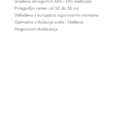
• Izrađena od sigurnih ABS i EPS materijala
• Prilagodljiv remen od 50 do 56 cm
• Usklađena s europskim sigurnosnim normama
• Optimalna cirkulacija zraka i hlađenje
• Mogućnost ukrašavanja