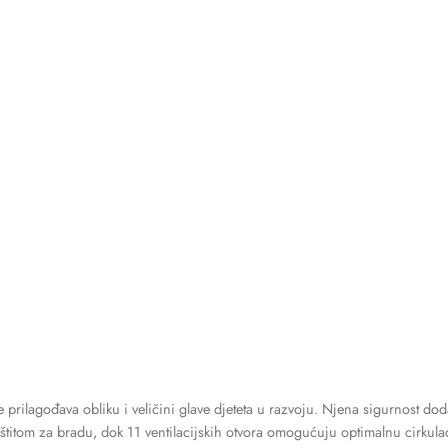
rilagođava obliku i veličini glave djeteta u razvoju. Njena sigurnost d
m za bradu, dok 11 ventilacijskih otvora omogućuju optimalnu cirkulacij