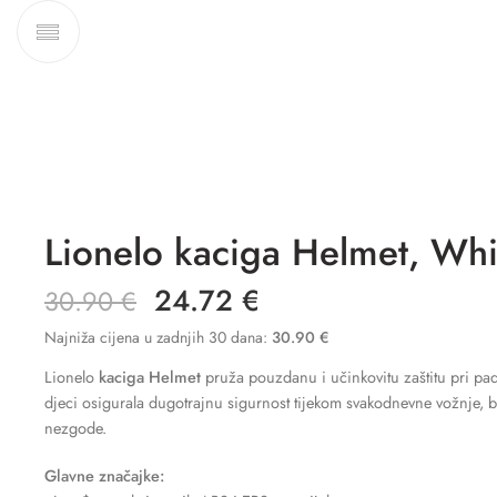
Lionelo kaciga Helmet, Whi
24.72
€
30.90
€
Najniža cijena u zadnjih 30 dana:
30.90
€
Lionelo
kaciga Helmet
pruža pouzdanu i učinkovitu zaštitu pri padu,
djeci osigurala dugotrajnu sigurnost tijekom svakodnevne vožnje, bil
nezgode.
Glavne značajke: