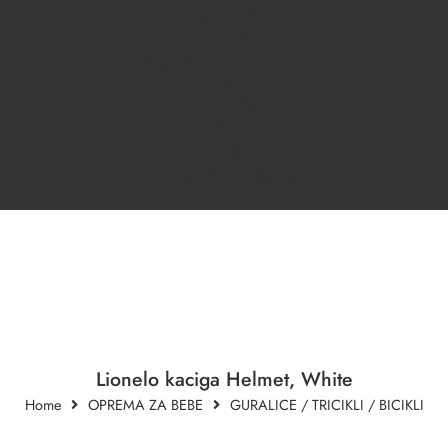
ODJEĆA ZA DJECU
DONJI VEŠ
KRSNI/SVEČANI PROGRAM
DJEČACI
DJEVOJČICE
OUTLET
OPREMA ZA BEBE
KUPANJE I NJEGA
B2B
Lionelo kaciga Helmet, White
Home
OPREMA ZA BEBE
GURALICE / TRICIKLI / BICIKLI