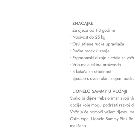
• ZNAČAJKE:
• Za djecu od 1-3 godine
• Nosivost do 25 kg
• Osvijetljene ručke upravljača
• Ručke protiv klizanja
• Ergonomski dizajn sjedala za vož
• Vrlo mala težina proizvoda
• 4 kotača za stabilnost
• Sjedalo s dvostrukim slojem podst
• LIONELO SAMMY U VOŽNJI
Svako bi dijete trebalo imati svoji 
opcija koje mogu podržati razvoj dj
Vožnja će pomoći vašem djetetu da 
Osim toga, Lionelo Sammy Pink Rose
mališana.