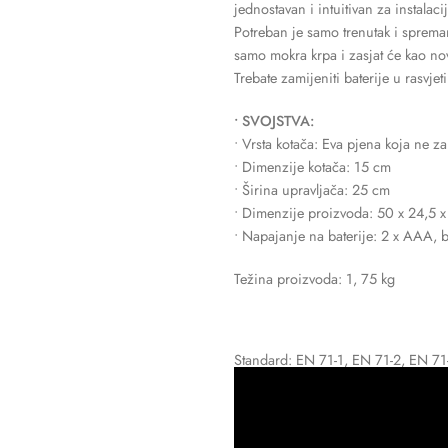
jednostavan i intuitivan za instalaci
Potreban je samo trenutak i spreman
samo mokra krpa i zasjat će kao no
Trebate zamijeniti baterije u rasvj
• SVOJSTVA:
• Vrsta kotača: Eva pjena koja ne z
• Dimenzije kotača: 15 cm
• Širina upravljača: 25 cm
• Dimenzije proizvoda: 50 x 24,5 
• Napajanje na baterije: 2 x AAA, b
Težina proizvoda: 1, 75 kg
Standard: EN 71-1, EN 71-2, EN 71