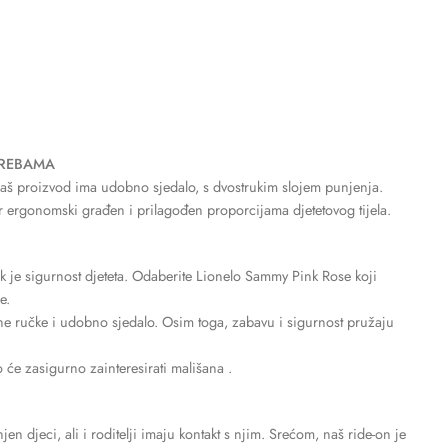
TREBAMA
Naš proizvod ima udobno sjedalo, s dvostrukim slojem punjenja.
r ergonomski građen i prilagođen proporcijama djetetovog tijela.
jek je sigurnost djeteta. Odaberite Lionelo Sammy Pink Rose koji
e.
zne ručke i udobno sjedalo. Osim toga, zabavu i sigurnost pružaju
o će zasigurno zainteresirati mališana .
n djeci, ali i roditelji imaju kontakt s njim. Srećom, naš ride-on je