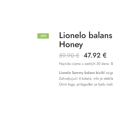
Lionelo balans
-20%
Honey
47.92
€
59.90
€
Najniža cijena u zadnjih 30 dana:
5
Lionelo Sammy balans bicikl
osigu
Zahvaljujući 4 kotača, vrlo je stabi
Osim toga, prilagođen je tijelu mal