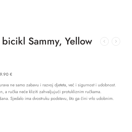
 bicikl Sammy, Yellow
9.90
€
rava ne samo zabavu i razvoj djeteta, već i sigurnost i udobnost.
lan, a ručka neće kliziti zahvaljujući protukliznim ručkama.
išana. Sjedalo ima dvostruku podstavu, što ga čini vrlo udobnim.