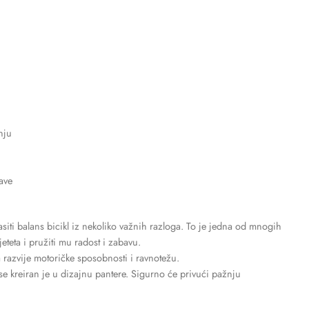
nju
ave
vlasiti balans bicikl iz nekoliko važnih razloga. To je jedna od mnogih
eteta i pružiti mu radost i zabavu.
razvije motoričke sposobnosti i ravnotežu.
 kreiran je u dizajnu pantere. Sigurno će privući pažnju