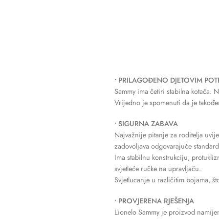
• PRILAGOĐENO DJETOVIM PO
Sammy ima četiri stabilna kotača. 
Vrijedno je spomenuti da je takođe
• SIGURNA ZABAVA
Najvažnije pitanje za roditelja uvi
zadovoljava odgovarajuće standard
Ima stabilnu konstrukciju, protukli
svjetleće ručke na upravljaču.
Svjetlucanje u različitim bojama, št
• PROVJERENA RJEŠENJA
Lionelo Sammy je proizvod namijenje