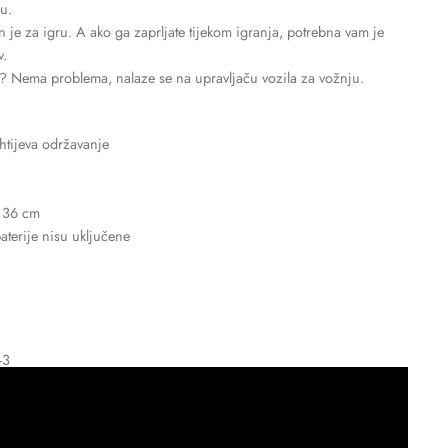
ju.
 je za igru. A ako ga zaprljate tijekom igranja, potrebna vam je
v.
eti? Nema problema, nalaze se na upravljaču vozila za vožnju.
ahtijeva održavanje
x 36 cm
aterije nisu uključene
-3