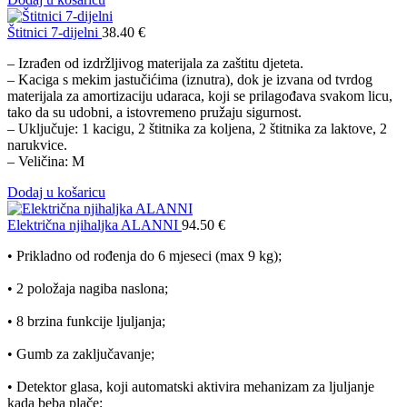
Štitnici 7-dijelni
38.40
€
– Izrađen od izdržljivog materijala za zaštitu djeteta.
– Kaciga s mekim jastučićima (iznutra), dok je izvana od tvrdog
materijala za amortizaciju udaraca, koji se prilagođava svakom licu,
tako da su udobni, a istovremeno pružaju sigurnost.
– Uključuje: 1 kacigu, 2 štitnika za koljena, 2 štitnika za laktove, 2
narukvice.
– Veličina: M
Dodaj u košaricu
Električna njihaljka ALANNI
94.50
€
• Prikladno od rođenja do 6 mjeseci (max 9 kg);
• 2 položaja nagiba naslona;
• 8 brzina funkcije ljuljanja;
• Gumb za zaključavanje;
• Detektor glasa, koji automatski aktivira mehanizam za ljuljanje
kada beba plače;