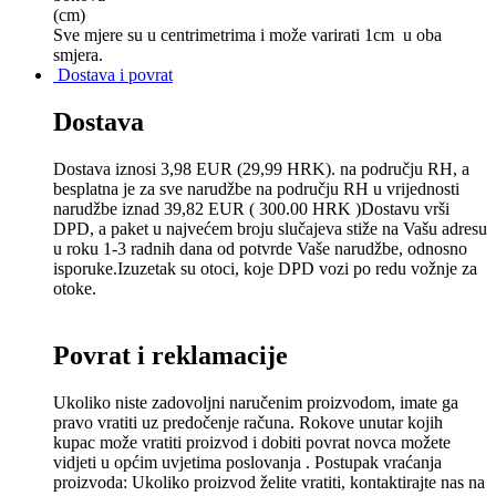
(сm)
Sve mjere su u centrimetrima
i može varirati 1cm u oba
smjera.
Dostava i povrat
Dostava
Dostava iznosi 3,98 EUR (29,99 HRK). na području RH, a
besplatna je za sve narudžbe na području RH u vrijednosti
narudžbe iznad 39,82 EUR ( 300.00 HRK )Dostavu vrši
DPD, a paket u najvećem broju slučajeva stiže na Vašu adresu
u roku 1-3 radnih dana od potvrde Vaše narudžbe, odnosno
isporuke.Izuzetak su otoci, koje DPD vozi po redu vožnje za
otoke.
Povrat i reklamacije
Ukoliko niste zadovoljni naručenim proizvodom, imate ga
pravo vratiti uz predočenje računa. Rokove unutar kojih
kupac može vratiti proizvod i dobiti povrat novca možete
vidjeti u općim uvjetima poslovanja . Postupak vraćanja
proizvoda: Ukoliko proizvod želite vratiti, kontaktirajte nas na