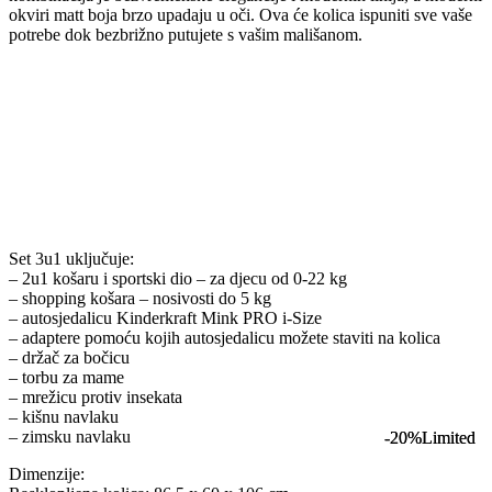
okviri matt boja brzo upadaju u oči. Ova će kolica ispuniti sve vaše
potrebe dok bezbrižno putujete s vašim mališanom.
Set 3u1 uključuje:
– 2u1 košaru i sportski dio – za djecu od 0-22 kg
– shopping košara – nosivosti do 5 kg
– autosjedalicu Kinderkraft Mink PRO i-Size
– adaptere pomoću kojih autosjedalicu možete staviti na kolica
– držač za bočicu
– torbu za mame
– mrežicu protiv insekata
– kišnu navlaku
– zimsku navlaku
-20%
-20%
Limited
Limited
Dimenzije: