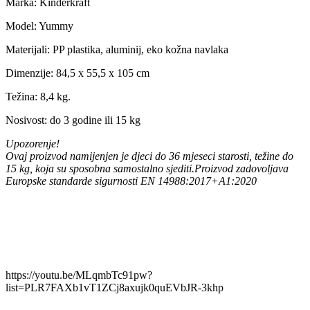
Marka: Kinderkraft
Model: Yummy
Materijali: PP plastika, aluminij, eko kožna navlaka
Dimenzije: 84,5 x 55,5 x 105 cm
Težina: 8,4 kg.
Nosivost: do 3 godine ili 15 kg
Upozorenje!
Ovaj proizvod namijenjen je djeci do 36 mjeseci starosti, težine do
15 kg, koja su sposobna samostalno sjediti.Proizvod zadovoljava
Europske standarde sigurnosti EN 14988:2017+A1:2020
https://youtu.be/MLqmbTc91pw?
list=PLR7FAXb1vT1ZCj8axujk0quEVbJR-3khp