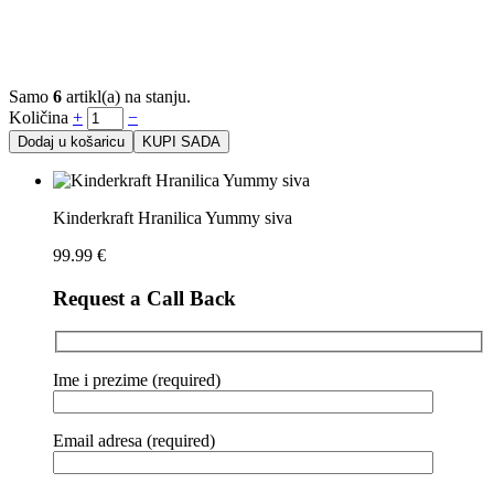
Samo
6
artikl(a) na stanju.
Količina
+
−
Dodaj u košaricu
KUPI SADA
Kinderkraft Hranilica Yummy siva
99.99
€
Request a Call Back
Ime i prezime (required)
Email adresa (required)