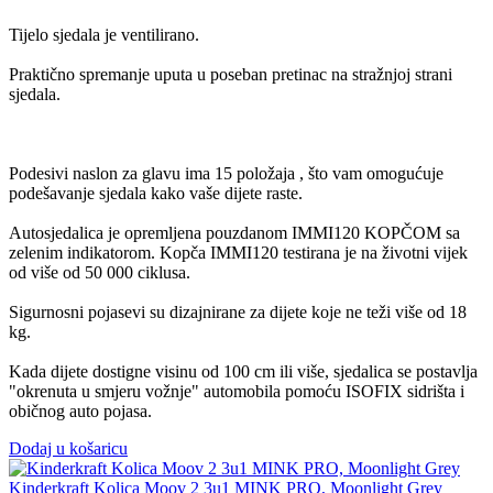
Tijelo sjedala je ventilirano.
Praktično spremanje uputa u poseban pretinac na stražnjoj strani
sjedala.
Podesivi naslon za glavu ima 15 položaja , što vam omogućuje
podešavanje sjedala kako vaše dijete raste.
Autosjedalica je opremljena pouzdanom IMMI120 KOPČOM sa
zelenim indikatorom. Kopča IMMI120 testirana je na životni vijek
od više od 50 000 ciklusa.
Sigurnosni pojasevi su dizajnirane za dijete koje ne teži više od 18
kg.
Kada dijete dostigne visinu od 100 cm ili više, sjedalica se postavlja
"okrenuta u smjeru vožnje" automobila pomoću ISOFIX sidrišta i
običnog auto pojasa.
Dodaj u košaricu
Kinderkraft Kolica Moov 2 3u1 MINK PRO, Moonlight Grey