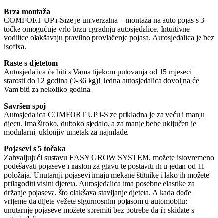
Brza montaža
COMFORT UP i-Size je univerzalna – montaža na auto pojas s 3
točke omogućuje vrlo brzu ugradnju autosjedalice. Intuitivne
vodilice olakšavaju pravilno provlačenje pojasa. Autosjedalica je bez
isofixa.
Raste s djetetom
Autosjedalica će biti s Vama tijekom putovanja od 15 mjeseci
starosti do 12 godina (9-36 kg)! Jedna autosjedalica dovoljna će
Vam biti za nekoliko godina.
Savršen spoj
Autosjedalica COMFORT UP i-Size prikladna je za veću i manju
djecu. Ima široko, duboko sjedalo, a za manje bebe uključen je
modularni, uklonjiv umetak za najmlađe.
Pojasevi s 5 točaka
Zahvaljujući sustavu EASY GROW SYSTEM, možete istovremeno
podešavati pojaseve i naslon za glavu te postaviti ih u jedan od 11
položaja. Unutarnji pojasevi imaju mekane štitnike i lako ih možete
prilagoditi visini djeteta. Autosjedalica ima posebne elastike za
držanje pojaseva, što olakšava stavljanje djeteta. A kada dođe
vrijeme da dijete vežete sigurnosnim pojasom u automobilu:
unutarnje pojaseve možete spremiti bez potrebe da ih skidate s