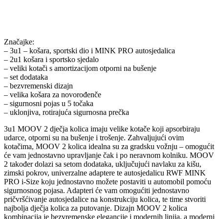
Značajke:
– 3u1 – košara, sportski dio i MINK PRO autosjedalica
– 2u1 košara i sportsko sjedalo
– veliki kotači s amortizacijom otporni na bušenje
– set dodataka
– bezvremenski dizajn
– velika košara za novorođenče
– sigurnosni pojas u 5 točaka
– uklonjiva, rotirajuća sigurnosna prečka
3u1 MOOV 2 dječja kolica imaju velike kotače koji apsorbiraju
udarce, otporni su na bušenje i trošenje. Zahvaljujući ovim
kotačima, MOOV 2 kolica idealna su za gradsku vožnju – omogućit
će vam jednostavno upravljanje čak i po neravnom kolniku. MOOV
2 također dolazi sa setom dodataka, uključujući navlaku za kišu,
zimski pokrov, univerzalne adaptere te autosjedalicu RWF MINK
PRO i-Size koju jednostavno možete postaviti u automobil pomoću
sigurnosnog pojasa. Adapteri će vam omogućiti jednostavno
pričvršćivanje autosjedalice na konstrukciju kolica, te time stvoriti
najbolja dječja kolica za putovanje. Dizajn MOOV 2 kolica
kombinacija je bezvremenske elegancije i modernih linija, a moderni