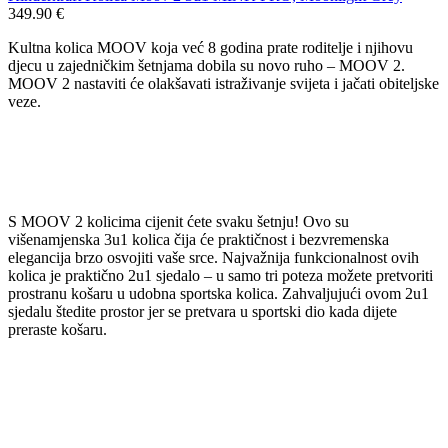
349.90
€
Kultna kolica MOOV koja već 8 godina prate roditelje i njihovu
djecu u zajedničkim šetnjama dobila su novo ruho – MOOV 2.
MOOV 2 nastaviti će olakšavati istraživanje svijeta i jačati obiteljske
veze.
S MOOV 2 kolicima cijenit ćete svaku šetnju! Ovo su
višenamjenska 3u1 kolica čija će praktičnost i bezvremenska
elegancija brzo osvojiti vaše srce. Najvažnija funkcionalnost ovih
kolica je praktično 2u1 sjedalo – u samo tri poteza možete pretvoriti
prostranu košaru u udobna sportska kolica. Zahvaljujući ovom 2u1
sjedalu štedite prostor jer se pretvara u sportski dio kada dijete
preraste košaru.