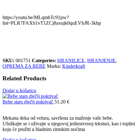
https://youtu.be/MLqmbTc91pw?
list=PLR7FAXb1vT1ZCj8axujk0quEVbJR-3khp
SKU:
001751
Categories:
HRANILICE
,
HRANJENJE
,
OPREMA ZA BEBE
Marka:
Kinderkraft
Related Products
Dodaj u košaricu
Bebe stars dječji pokrivač
51.20
€
Mekana deka od velura, savršena za maženje vaše bebe.
Ušuškajte se i uživajte u njegovoj jedinstvenoj teksturi, kao i toplini
koju će pružiti u hladnim zimskim noćima
Dodaj u košaricu