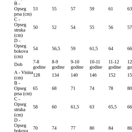
B -
Opseg
53
55
57
59
61
63
prsa (сm)
C -
Opseg
50
52
54
55
56
57
struka
(сm)
D -
Opseg
54
56,5
59
61,5
64
66
bokova
(сm)
7-8
8-9
9-10
10-11
11-12
12
Dob
godine
godine
godine
godine
godine
go
A - Visina
128
134
140
146
152
15
(сm)
B -
Opseg
65
68
71
74
78
80
prsa (сm)
C -
Opseg
58
60
61,5
63
65,5
66
struka
(сm)
D -
Opseg
70
74
77
80
84
86
bokova