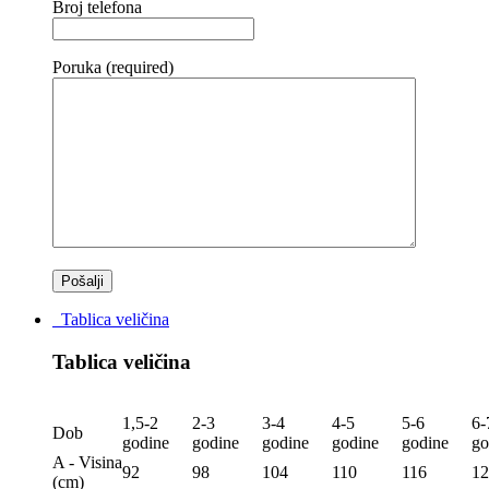
Broj telefona
Poruka (required)
Tablica veličina
Tablica veličina
1,5-2
2-3
3-4
4-5
5-6
6-
Dob
godine
godine
godine
godine
godine
go
A - Visina
92
98
104
110
116
12
(сm)