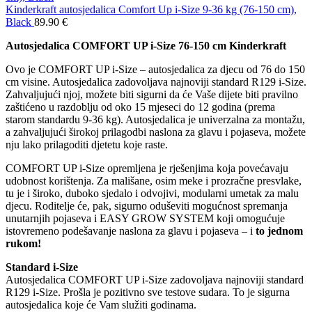
Kinderkraft autosjedalica Comfort Up i-Size 9-36 kg (76-150 cm),
Black
89.90
€
Autosjedalica COMFORT UP i-Size 76-150 cm Kinderkraft
Ovo je COMFORT UP i-Size – autosjedalica za djecu od 76 do 150
cm visine. Autosjedalica zadovoljava najnoviji standard R129 i-Size.
Zahvaljujući njoj, možete biti sigurni da će Vaše dijete biti pravilno
zaštićeno u razdoblju od oko 15 mjeseci do 12 godina (prema
starom standardu 9-36 kg). Autosjedalica je univerzalna za montažu,
a zahvaljujući širokoj prilagodbi naslona za glavu i pojaseva, možete
nju lako prilagoditi djetetu koje raste.
COMFORT UP i-Size opremljena je rješenjima koja povećavaju
udobnost korištenja. Za mališane, osim meke i prozračne presvlake,
tu je i široko, duboko sjedalo i odvojivi, modularni umetak za malu
djecu. Roditelje će, pak, sigurno oduševiti mogućnost spremanja
unutarnjih pojaseva i EASY GROW SYSTEM koji omogućuje
istovremeno podešavanje naslona za glavu i pojaseva – i
to jednom
rukom!
Standard i-Size
Autosjedalica COMFORT UP i-Size zadovoljava najnoviji standard
R129 i-Size. Prošla je pozitivno sve testove sudara. To je sigurna
autosjedalica koje će Vam služiti godinama.