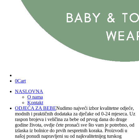
0
Cart
NASLOVNA
O nama
Kontakt
ODJEĆA ZA BEBE
Nudimo najveći izbor kvalitetne odjeće,
modnih i praktičnih dodataka za dječake od 0-24 mjeseca. Uz
raspon brojeva i veličina za bebe od prvog dana do druge
godine života, ovdje ćete pronaći sve što vam je potrebno, od
izlaska iz bolnice do prvih nespretnih koraka. Proizvodi u
našoj ponudi napravljeni su od najkvalitetnijeg turskog