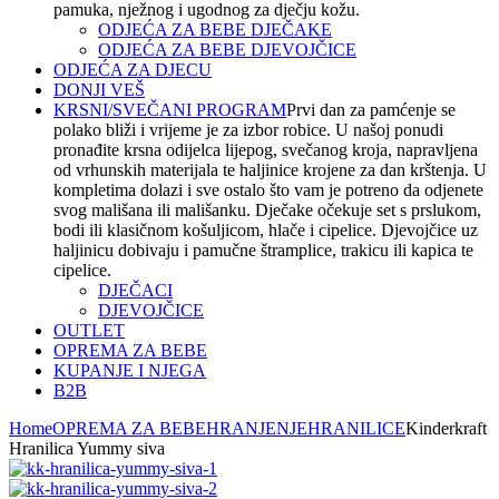
pamuka, nježnog i ugodnog za dječju kožu.
ODJEĆA ZA BEBE DJEČAKE
ODJEĆA ZA BEBE DJEVOJČICE
ODJEĆA ZA DJECU
DONJI VEŠ
KRSNI/SVEČANI PROGRAM
Prvi dan za pamćenje se
polako bliži i vrijeme je za izbor robice. U našoj ponudi
pronađite krsna odijelca lijepog, svečanog kroja, napravljena
od vrhunskih materijala te haljinice krojene za dan krštenja. U
kompletima dolazi i sve ostalo što vam je potreno da odjenete
svog mališana ili mališanku. Dječake očekuje set s prslukom,
bodi ili klasičnom košuljicom, hlače i cipelice. Djevojčice uz
haljinicu dobivaju i pamučne štramplice, trakicu ili kapica te
cipelice.
DJEČACI
DJEVOJČICE
OUTLET
OPREMA ZA BEBE
KUPANJE I NJEGA
B2B
Home
OPREMA ZA BEBE
HRANJENJE
HRANILICE
Kinderkraft
Hranilica Yummy siva