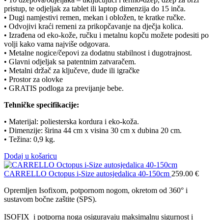
pristup, te odjeljak za tablet ili laptop dimenzija do 15 inča.
• Dugi namjestivi remen, mekan i obložen, te kratke ručke.
• Odvojivi kraći remeni za prikopčavanje na dječja kolica.
• Izrađena od eko-kože, ručku i metalnu kopču možete podesiti po
volji kako vama najviše odgovara.
• Metalne nogice/čepovi za dodatnu stabilnost i dugotrajnost.
• Glavni odjeljak sa patentnim zatvaračem.
• Metalni držač za ključeve, dude ili igračke
• Prostor za olovke
• GRATIS podloga za previjanje bebe.
Tehničke specifikacije:
• Materijal: poliesterska kordura i eko-koža.
• Dimenzije: širina 44 cm x visina 30 cm x dubina 20 cm.
• Težina: 0,9 kg.
Dodaj u košaricu
CARRELLO Octopus i-Size autosjedalica 40-150cm
259.00
€
Opremljen Isofixom, potpornom nogom, okretom od 360° i
sustavom bočne zaštite (SPS).
ISOFIX i potporna noga osiguravaju maksimalnu sigurnost i