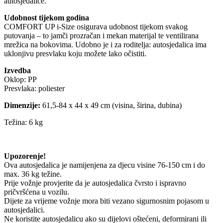
autosjedalice.
Udobnost tijekom godina
COMFORT UP i-Size osigurava udobnost tijekom svakog
putovanja – to jamči prozračan i mekan materijal te ventilirana
mrežica na bokovima. Udobno je i za roditelja: autosjedalica ima
uklonjivu presvlaku koju možete lako očistiti.
Izvedba
Oklop: PP
Presvlaka: poliester
Dimenzije:
61,5-84 x 44 x 49 cm (visina, širina, dubina)
Težina: 6 kg
Upozorenje!
Ova autosjedalica je namijenjena za djecu visine 76-150 cm i do
max. 36 kg težine.
Prije vožnje provjerite da je autosjedalica čvrsto i ispravno
pričvršćena u vozilu.
Dijete za vrijeme vožnje mora biti vezano sigurnosnim pojasom u
autosjedalici.
Ne koristite autosjedalicu ako su dijelovi oštećeni, deformirani ili