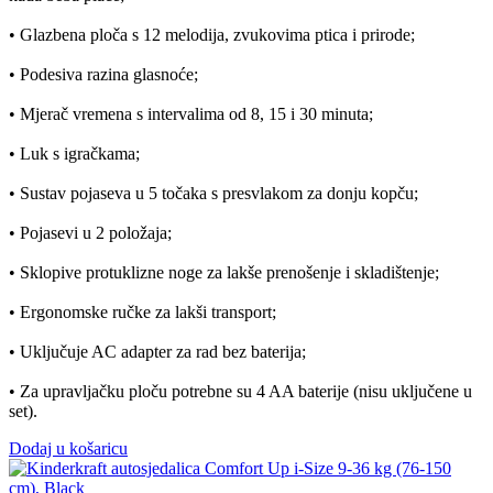
• Glazbena ploča s 12 melodija, zvukovima ptica i prirode;
• Podesiva razina glasnoće;
• Mjerač vremena s intervalima od 8, 15 i 30 minuta;
• Luk s igračkama;
• Sustav pojaseva u 5 točaka s presvlakom za donju kopču;
• Pojasevi u 2 položaja;
• Sklopive protuklizne noge za lakše prenošenje i skladištenje;
• Ergonomske ručke za lakši transport;
• Uključuje AC adapter za rad bez baterija;
• Za upravljačku ploču potrebne su 4 AA baterije (nisu uključene u
set).
Dodaj u košaricu