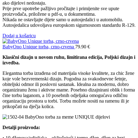
ako dijelovi nedostaju.
Prije prve upotrebe pažljivo pročitajte i primijenite sve upute
proizvođača, priložene u pdf-u, u dokumentima.
Nikada ne ostavljajte dijete samo u autosjedalici u automobilu.
Autosjedalica udovoljava europskom sigurnosnom standardu R-129.
Dodaj u košaricu
BabyOno Unique torba, crno-crvena
79.90
€
Klasični dizajn u novom ruhu, limitirana edicija, Poljski dizajn i
izvedba.
Elegantna torba izrađena od materijala visoke kvalitete, za chic žene
koje vole bezvremenski dizajn. Pogodna za svakodnevne šetnje,
obiteljski odmor ili poslovni sastanak. Idealna za modernu, dobro
organiziranu ženu i aktivne mame. Posebno dizajnirani oblik i forma
čine torbu laganom, a 10 posebnih odjeljaka omogućava odličnu
organizaciju prostora u torbi. Torbu možete nositi na ramenu ili je
prikopčati na dječja kolica.
Detalji proizvoda:
• 10 džepova/odjeljaka – uključujući i termo-džep, džep za brzi