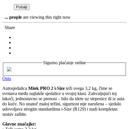
...
people
are viewing this right now
Share
Sigurno plaćanje online
Opis
Autosjedalica
Mink PRO 2 i-Size
teži svega 3,2 kg, čime se
svrstava među najlakše sjedalice u svojoj klasi. Zahvaljujući toj
lakoći, jednostavno se prenosi – bilo da idete uz stepenice ili iz auta
do kuće. No unatoč maloj težini, sigurnost nije narušena – sjedalo
udovoljava strogim standardima i-Size (R129) i nudi kompletan
sustav zaštite.
Glavne značajke: