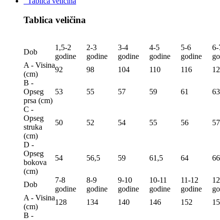
Tablica veličina
Tablica veličina
1,5-2
2-3
3-4
4-5
5-6
6-
Dob
godine
godine
godine
godine
godine
go
A - Visina
92
98
104
110
116
12
(сm)
B -
Opseg
53
55
57
59
61
63
prsa (сm)
C -
Opseg
50
52
54
55
56
57
struka
(сm)
D -
Opseg
54
56,5
59
61,5
64
66
bokova
(сm)
7-8
8-9
9-10
10-11
11-12
12
Dob
godine
godine
godine
godine
godine
go
A - Visina
128
134
140
146
152
15
(сm)
B -