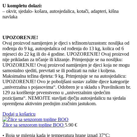
U kompletu dolazi:
– okvir, sjedalo- košara, autosjedalica, kotači, adapteri, kišna
navlaka
UPOZORENJE!
Ovaj proizvod namijenjen je djeci s težinom/uzrastom: nosiljka od
rođenja do 9 kg, autosjedalica od rođenja do 13 kg, kolica od 6
mjeseci do 22 kg ili do 4 godine. UPOZORENJE! Ovaj proizvod
nije prikladan za trčanje ili klizanje. Primjenjuje se na nosiljku:
UPOZORENJE! Ovaj proizvod namijenjen je djeci koja ne mogu
samostalno sjediti, prevrtati se ili podizati na ruke i koljena.
Maksimalna težina djeteta: 9 kg. Primjenjuje se na autosjedalicu:
UPOZORENJE! Ovo je poboljšani sustav zaštite djece kategorije
„univerzalna s pojasovima“. Odobren je u skladu s Pravilnikom br.
129 za korištenje prvenstveno u „univerzalnim sjedećim
pozicijama“. NEMOJTE stavljati dječju autosjedalicu na sjedala
opremljena aktivnim prednjim zračnim jastukom.
Dodaj u košaricu
Žlice sa senzorom topline BOO
5.90
€
• Boja se mijenja kada je temperatura hrane iznad 37°C;