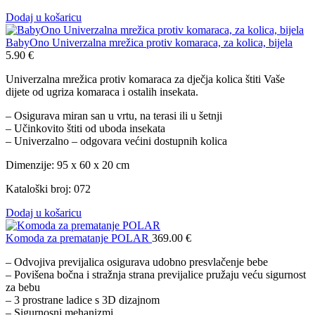
Dodaj u košaricu
BabyOno Univerzalna mrežica protiv komaraca, za kolica, bijela
5.90
€
Univerzalna mrežica protiv komaraca za dječja kolica štiti Vaše
dijete od ugriza komaraca i ostalih insekata.
– Osigurava miran san u vrtu, na terasi ili u šetnji
– Učinkovito štiti od uboda insekata
– Univerzalno – odgovara većini dostupnih kolica
Dimenzije: 95 x 60 x 20 cm
Kataloški broj: 072
Dodaj u košaricu
Komoda za prematanje POLAR
369.00
€
– Odvojiva previjalica osigurava udobno presvlačenje bebe
– Povišena bočna i stražnja strana previjalice pružaju veću sigurnost
za bebu
– 3 prostrane ladice s 3D dizajnom
– Sigurnosni mehanizmi