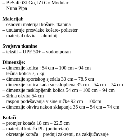
– BeSafe iZi Go, iZi Go Modular
– Nuna Pipa
Materijal:
– osnovni materijal košare- tkanina
– unutarnje presvlake košare- poliester
– materijal okvira – aluminij
Svojstva tkanine
– tekstil – UPF 50+ – vodootporan
Dimenzije:
– dimenzije kolica : 54 cm – 100 cm – 94 cm
– težina kolica 7,5 kg
– dimenzije sportskog sjedala 33 cm – 78,5 cm
– dimenzije kolica kada su sklopljena 35 cm – 54 cm – 74 cm
– dimenzije rasklopljenih kolica 54 cm – 100 cm – 94 cm
– širina okvira 54 cm
– raspon podešavanja visine ručke 92 cm – 100cm
– dimenzije okvira nakon sklapanja 35 cm – 54 cm – 74 cm
Kotači
– promjer kotača 18 cm – 22,5 cm
– materijal kotača PU (poliuretan)
– okretanje kotača – prednji zakretni, na zaključavanje