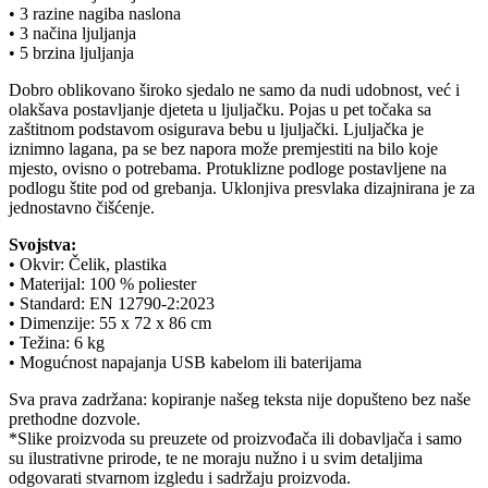
• 3 razine nagiba naslona
• 3 načina ljuljanja
• 5 brzina ljuljanja
Dobro oblikovano široko sjedalo ne samo da nudi udobnost, već i
olakšava postavljanje djeteta u ljuljačku. Pojas u pet točaka sa
zaštitnom podstavom osigurava bebu u ljuljački. Ljuljačka je
iznimno lagana, pa se bez napora može premjestiti na bilo koje
mjesto, ovisno o potrebama. Protuklizne podloge postavljene na
podlogu štite pod od grebanja. Uklonjiva presvlaka dizajnirana je za
jednostavno čišćenje.
Svojstva:
• Okvir: Čelik, plastika
• Materijal: 100 % poliester
• Standard: EN 12790-2:2023
• Dimenzije: 55 x 72 x 86 cm
• Težina: 6 kg
• Mogućnost napajanja USB kabelom ili baterijama
Sva prava zadržana: kopiranje našeg teksta nije dopušteno bez naše
prethodne dozvole.
*Slike proizvoda su preuzete od proizvođača ili dobavljača i samo
su ilustrativne prirode, te ne moraju nužno i u svim detaljima
odgovarati stvarnom izgledu i sadržaju proizvoda.