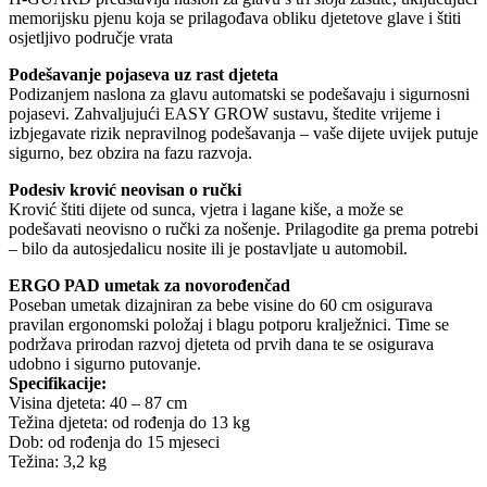
memorijsku pjenu koja se prilagođava obliku djetetove glave i štiti
osjetljivo područje vrata
Podešavanje pojaseva uz rast djeteta
Podizanjem naslona za glavu automatski se podešavaju i sigurnosni
pojasevi. Zahvaljujući EASY GROW sustavu, štedite vrijeme i
izbjegavate rizik nepravilnog podešavanja – vaše dijete uvijek putuje
sigurno, bez obzira na fazu razvoja.
Podesiv krović neovisan o ručki
Krović štiti dijete od sunca, vjetra i lagane kiše, a može se
podešavati neovisno o ručki za nošenje. Prilagodite ga prema potrebi
– bilo da autosjedalicu nosite ili je postavljate u automobil.
ERGO PAD umetak za novorođenčad
Poseban umetak dizajniran za bebe visine do 60 cm osigurava
pravilan ergonomski položaj i blagu potporu kralježnici. Time se
podržava prirodan razvoj djeteta od prvih dana te se osigurava
udobno i sigurno putovanje.
Specifikacije:
Visina djeteta: 40 – 87 cm
Težina djeteta: od rođenja do 13 kg
Dob: od rođenja do 15 mjeseci
Težina: 3,2 kg