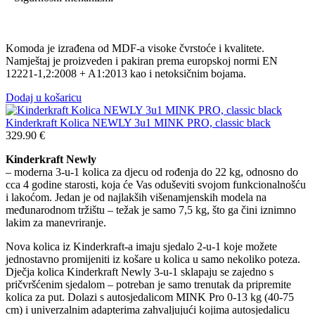
Komoda je izrađena od MDF-a visoke čvrstoće i kvalitete.
Namještaj je proizveden i pakiran prema europskoj normi EN
12221-1,2:2008 + A1:2013 kao i netoksičnim bojama.
Dodaj u košaricu
Kinderkraft Kolica NEWLY 3u1 MINK PRO, classic black
329.90
€
Kinderkraft Newly
– moderna 3-u-1 kolica za djecu od rođenja do 22 kg, odnosno do
cca 4 godine starosti, koja će Vas oduševiti svojom funkcionalnošću
i lakoćom. Jedan je od najlakših višenamjenskih modela na
međunarodnom tržištu – težak je samo 7,5 kg, što ga čini iznimno
lakim za manevriranje.
Nova kolica iz Kinderkraft-a imaju sjedalo 2-u-1 koje možete
jednostavno promijeniti iz košare u kolica u samo nekoliko poteza.
Dječja kolica Kinderkraft Newly 3-u-1 sklapaju se zajedno s
pričvršćenim sjedalom – potreban je samo trenutak da pripremite
kolica za put. Dolazi s autosjedalicom MINK Pro 0-13 kg (40-75
cm) i univerzalnim adapterima zahvaljujući kojima autosjedalicu