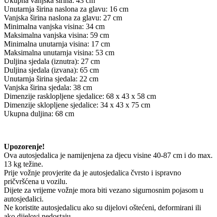
Ukupna vanjska širina: 43 cm
Unutarnja širina naslona za glavu: 16 cm
Vanjska širina naslona za glavu: 27 cm
Minimalna vanjska visina: 34 cm
Maksimalna vanjska visina: 59 cm
Minimalna unutarnja visina: 17 cm
Maksimalna unutarnja visina: 53 cm
Duljina sjedala (iznutra): 27 cm
Duljina sjedala (izvana): 65 cm
Unutarnja širina sjedala: 22 cm
Vanjska širina sjedala: 38 cm
Dimenzije rasklopljene sjedalice: 68 x 43 x 58 cm
Dimenzije sklopljene sjedalice: 34 x 43 x 75 cm
Ukupna duljina: 68 cm
Upozorenje!
Ova autosjedalica je namijenjena za djecu visine 40-87 cm i do max.
13 kg težine.
Prije vožnje provjerite da je autosjedalica čvrsto i ispravno
pričvršćena u vozilu.
Dijete za vrijeme vožnje mora biti vezano sigurnosnim pojasom u
autosjedalici.
Ne koristite autosjedalicu ako su dijelovi oštećeni, deformirani ili
ako dijelovi nedostaju.