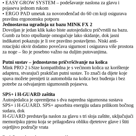
• EASY GROW SYSTEM – podešavanje naslona za glavu i
pojaseva jednom rukom
• ERGO PAD umetak za novorođenčad do 60 cm koji osigurava
pravilnu ergonomsku potporu
Jednostavna ugradnja uz bazu MINK FX 2
Dovoljan je jedan klik kako biste autosjedalicu pričvrstili na bazu.
Gumb za brzo otpuštanje omogućuje lako skidanje, dok jasni
indikatori pokazuju je li sve pravilno postavljeno. Niski anti-
rotacijski okvir dodatno povećava sigurnost i osigurava više prostora
za noge – što je posebno važno na duljim putovanjima.
Putni sustav – jednostavno pričvršćivanje na kolica
Mink PRO 2 i-Size kompatibilna je s većinom kolica uz korištenje
adaptera, stvarajući praktičan putni sustav. To znači da dijete koje
spava možete prenijeti iz automobila na kolica bez buđenja i bez
potrebe za odvajanjem sigurnosnih pojaseva.
SPS+ i H-GUARD zaštita
Autosjedalica je opremljena s dva napredna sigurnosna sustava
SPS+ i H-GUARD. SPS+ apsorbira energiju udara prilikom bočnog
sudara, dok
H-GUARD predstavlja naslon za glavu s tri sloja zaštite, uključujući
memorijsku pjenu koja se prilagođava obliku djetetove glave i štiti
osjetljivo područje vrata