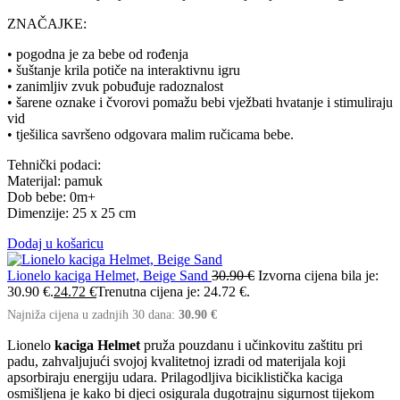
ZNAČAJKE:
• pogodna je za bebe od rođenja
• šuštanje krila potiče na interaktivnu igru
• zanimljiv zvuk pobuđuje radoznalost
• šarene oznake i čvorovi pomažu bebi vježbati hvatanje i stimuliraju
vid
• tješilica savršeno odgovara malim ručicama bebe.
Tehnički podaci:
Materijal: pamuk
Dob bebe: 0m+
Dimenzije: 25 x 25 cm
Dodaj u košaricu
Lionelo kaciga Helmet, Beige Sand
30.90
€
Izvorna cijena bila je:
30.90 €.
24.72
€
Trenutna cijena je: 24.72 €.
Najniža cijena u zadnjih 30 dana:
30.90
€
Lionelo
kaciga Helmet
pruža pouzdanu i učinkovitu zaštitu pri
padu, zahvaljujući svojoj kvalitetnoj izradi od materijala koji
apsorbiraju energiju udara. Prilagodljiva biciklistička kaciga
osmišljena je kako bi djeci osigurala dugotrajnu sigurnost tijekom