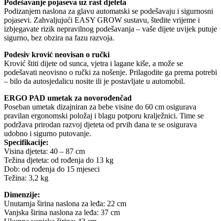
Podešavanje pojaseva uz rast djeteta
Podizanjem naslona za glavu automatski se podešavaju i sigurnosni
pojasevi. Zahvaljujući EASY GROW sustavu, štedite vrijeme i
izbjegavate rizik nepravilnog podešavanja – vaše dijete uvijek putuje
sigurno, bez obzira na fazu razvoja.
Podesiv krović neovisan o ručki
Krović štiti dijete od sunca, vjetra i lagane kiše, a može se
podešavati neovisno o ručki za nošenje. Prilagodite ga prema potrebi
– bilo da autosjedalicu nosite ili je postavljate u automobil.
ERGO PAD umetak za novorođenčad
Poseban umetak dizajniran za bebe visine do 60 cm osigurava
pravilan ergonomski položaj i blagu potporu kralježnici. Time se
podržava prirodan razvoj djeteta od prvih dana te se osigurava
udobno i sigurno putovanje.
Specifikacije:
Visina djeteta: 40 – 87 cm
Težina djeteta: od rođenja do 13 kg
Dob: od rođenja do 15 mjeseci
Težina: 3,2 kg
Dimenzije:
Unutarnja širina naslona za leđa: 22 cm
Vanjska širina naslona za leđa: 37 cm