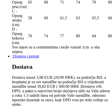
Opseg
65
68
71
74
78
80
prsa (сm)
C -
Opseg
58
60
61,5
63
65,5
66
struka
(сm)
D -
Opseg
70
74
77
80
84
86
bokova
(сm)
Sve mjere su u centrimetrima
i može varirati 1cm u oba
smjera.
Dostava i povrat
Dostava
Dostava iznosi 3,98 EUR (29,99 HRK). na području RH, a
besplatna je za sve narudžbe na području RH u vrijednosti
narudžbe iznad 39,82 EUR ( 300.00 HRK )Dostavu vrši
DPD, a paket u najvećem broju slučajeva stiže na Vašu adresu
u roku 1-3 radnih dana od potvrde Vaše narudžbe, odnosno
isporuke.Izuzetak su otoci, koje DPD vozi po redu vožnje za
otoke.