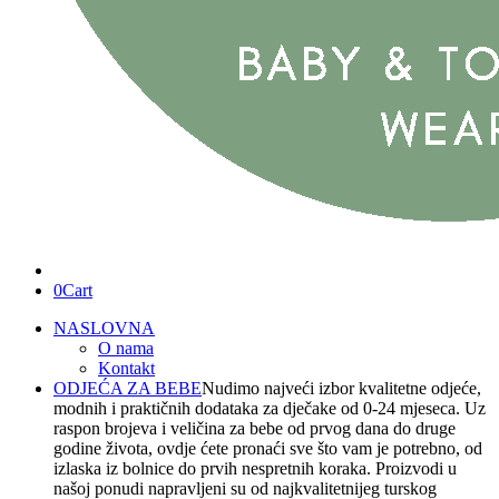
0
Cart
NASLOVNA
O nama
Kontakt
ODJEĆA ZA BEBE
Nudimo najveći izbor kvalitetne odjeće,
modnih i praktičnih dodataka za dječake od 0-24 mjeseca. Uz
raspon brojeva i veličina za bebe od prvog dana do druge
godine života, ovdje ćete pronaći sve što vam je potrebno, od
izlaska iz bolnice do prvih nespretnih koraka. Proizvodi u
našoj ponudi napravljeni su od najkvalitetnijeg turskog