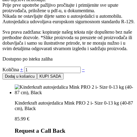
Prije prve upotrebe pažljivo pročitajte i primijenite sve upute
proizvođača, priložene u pdf-u, u dokumentima.
Nikada ne ostavljajte dijete samo u autosjedalici u automobilu.
Autosjedalica udovoljava europskom sigurnosnom standardu R-129.
Sva prava zadržana: kopiranje našeg teksta nije dopušteno bez naše
prethodne dozvole. *Slike proizvoda su preuzete od proizvođača ili
dobavljača i samo su ilustrativne prirode, te ne moraju nužno i u
svim detaljima odgovarati stvarnom izgledu i sadržaju proizvoda.
Dostupno po isteku zaliha
Količina
+
−
Dodaj u košaricu
KUPI SADA
Kinderkraft autosjedalica Mink PRO 2 i- Size 0-13 kg (40-87
cm), Black
85.99
€
Request a Call Back