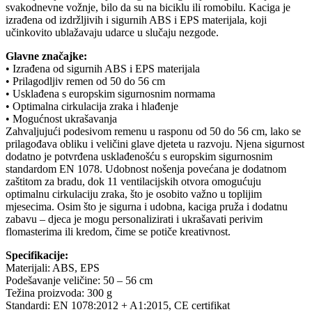
svakodnevne vožnje, bilo da su na biciklu ili romobilu. Kaciga je
izrađena od izdržljivih i sigurnih ABS i EPS materijala, koji
učinkovito ublažavaju udarce u slučaju nezgode.
Glavne značajke:
• Izrađena od sigurnih ABS i EPS materijala
• Prilagodljiv remen od 50 do 56 cm
• Usklađena s europskim sigurnosnim normama
• Optimalna cirkulacija zraka i hlađenje
• Mogućnost ukrašavanja
Zahvaljujući podesivom remenu u rasponu od 50 do 56 cm, lako se
prilagođava obliku i veličini glave djeteta u razvoju. Njena sigurnost
dodatno je potvrđena usklađenošću s europskim sigurnosnim
standardom EN 1078. Udobnost nošenja povećana je dodatnom
zaštitom za bradu, dok 11 ventilacijskih otvora omogućuju
optimalnu cirkulaciju zraka, što je osobito važno u toplijim
mjesecima. Osim što je sigurna i udobna, kaciga pruža i dodatnu
zabavu – djeca je mogu personalizirati i ukrašavati perivim
flomasterima ili kredom, čime se potiče kreativnost.
Specifikacije:
Materijali: ABS, EPS
Podešavanje veličine: 50 – 56 cm
Težina proizvoda: 300 g
Standardi: EN 1078:2012 + A1:2015, CE certifikat