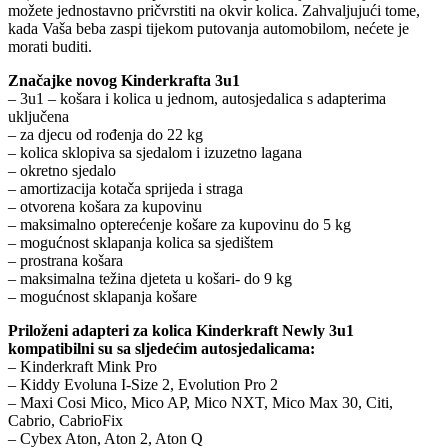
možete jednostavno pričvrstiti na okvir kolica. Zahvaljujući tome,
kada Vaša beba zaspi tijekom putovanja automobilom, nećete je
morati buditi.
Značajke novog Kinderkrafta 3u1
– 3u1 – košara i kolica u jednom, autosjedalica s adapterima
uključena
– za djecu od rođenja do 22 kg
– kolica sklopiva sa sjedalom i izuzetno lagana
– okretno sjedalo
– amortizacija kotača sprijeda i straga
– otvorena košara za kupovinu
– maksimalno opterećenje košare za kupovinu do 5 kg
– mogućnost sklapanja kolica sa sjedištem
– prostrana košara
– maksimalna težina djeteta u košari- do 9 kg
– mogućnost sklapanja košare
Priloženi adapteri za kolica Kinderkraft Newly 3u1
kompatibilni su sa sljedećim autosjedalicama:
– Kinderkraft Mink Pro
– Kiddy Evoluna I-Size 2, Evolution Pro 2
– Maxi Cosi Mico, Mico AP, Mico NXT, Mico Max 30, Citi,
Cabrio, CabrioFix
– Cybex Aton, Aton 2, Aton Q