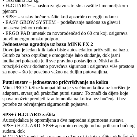
• Teži samo 3,2 kg
• H-GUARD+ – naslon za glavu s tri sloja zaštite i memorijskom
pjenom
• SPS+ – sustav bočne zaštite koji apsorbira energiju udarca
• EASY GROW SYSTEM – podešavanje naslona za glavu i
pojaseva jednom rukom
• ERGO PAD umetak za novorođenčad do 60 cm koji osigurava
pravilnu ergonomsku potporu
Jednostavna ugradnja uz bazu MINK FX 2
Dovoljan je jedan klik kako biste autosjedalicu pričvrstili na bazu.
Gumb za brzo otpuštanje omogućuje lako skidanje, dok jasni
indikatori pokazuju je li sve pravilno postavljeno. Niski anti-
rotacijski okvir dodatno povećava sigurnost i osigurava više prostora
za noge – što je posebno važno na duljim putovanjima.
Putni sustav – jednostavno pričvršćivanje na kolica
Mink PRO 2 i-Size kompatibilna je s većinom kolica uz korištenje
adaptera, stvarajući praktičan putni sustav. To znači da dijete koje
spava možete prenijeti iz automobila na kolica bez buđenja i bez
potrebe za odvajanjem sigurnosnih pojaseva.
SPS+ i H-GUARD zaštita
Autosjedalica je opremljena s dva napredna sigurnosna sustava
SPS+ i H-GUARD. SPS+ apsorbira energiju udara prilikom bočnog
sudara, dok
H-GUARD predstavlja naslon za glavu s tri sloja zaštite, uključujući