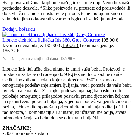
Sva prava zadržana: kopiranje našeg teksta nije dopušteno bez naše
prethodne dozvole. *Slike proizvoda su preuzete od proizvođača ili
dobavljača i samo su ilustrativne prirode, te ne moraju nužno i u
svim detaljima odgovarati stvarnom izgledu i sadržaju proizvoda.
Dodaj u košaricu
Lionelo električna ljuljačka Iris 360, Grey Concrete
195.90
€
Izvorna cijena bila je: 195.90 €.
156.72
€
Trenutna cijena je:
156.72 €.
Najniža cijena u zadnjih 30 dana:
195.90
€
Lionelo
Iris
ljuljačka dizajnirana je umiri vašu bebu. Proizvod je
prikladan za bebe od rođenja do 9 kg težine ili do kad ne nauče
sjediti. Inovativno sjedalo koje se okreće za 360° ne samo da
omogućuje podešavanje smjera ljuljanja, već i pomaže da vašu bebu
uvijek imate na oku. Značajka podešavanja nagiba naslona u tri
položaja omogućuje prilagodbu postavki prema djetetovim željama.
Tri jedinstvena pokreta ljuljanja, zajedno s podešavanjem brzine u 5
razina, učinkovito oponašaju prirodni ritam ljuljanja roditelja. Tihi
rad motora, u kombinaciji s 12 unaprijed učitanih melodija, stvara
mirno okruženje za bebu dok se odmara u ljuljački.
ZNAČAJKE:
• 360° rotirajuće sjedalo