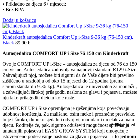
• Prikladno za djecu 6+ mjeseci;
• Bez BPA.
Dodaj u košaricu
Kinderkraft autosjedalica Comfort Up i-Size 9-36 kg (76-150 cm),
Black
89.90
€
Autosjedalica COMFORT UP i-Size 76-150 cm Kinderkraft
Ovo je COMFORT UP i-Size – autosjedalica za djecu od 76 do 150
cm visine. Autosjedalica zadovoljava najnoviji standard R129 i-Size.
Zahvaljujući njoj, možete biti sigurni da će Vaše dijete biti pravilno
zaštićeno u razdoblju od oko 15 mjeseci do 12 godina (prema
starom standardu 9-36 kg). Autosjedalica je univerzalna za montažu,
a zahvaljujući širokoj prilagodbi naslona za glavu i pojaseva, možete
nju lako prilagoditi djetetu koje raste.
COMFORT UP i-Size opremljena je rješenjima koja povećavaju
udobnost korištenja. Za mališane, osim meke i prozračne presvlake,
tu je i široko, duboko sjedalo i odvojivi, modularni umetak za malu
-20%
-20%
-20%
Limited
Limited
Limited
djecu. Roditelje će, pak, sigurno oduševiti mogućnost spremanja
unutarnjih pojaseva i EASY GROW SYSTEM koji omogućuje
istovremeno podešavanje naslona za glavu i pojaseva – i
to jednom