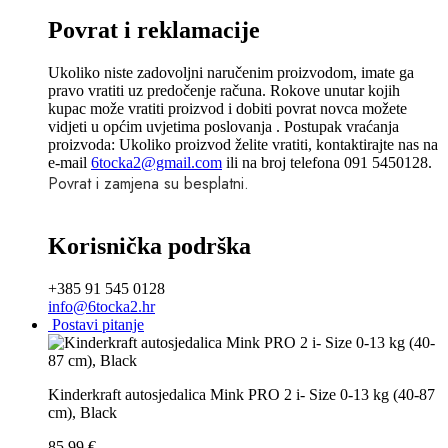
Povrat i reklamacije
Ukoliko niste zadovoljni naručenim proizvodom, imate ga
pravo vratiti uz predočenje računa. Rokove unutar kojih
kupac može vratiti proizvod i dobiti povrat novca možete
vidjeti u općim uvjetima poslovanja . Postupak vraćanja
proizvoda: Ukoliko proizvod želite vratiti, kontaktirajte nas na
e-mail
6tocka2@gmail.com
ili na broj telefona 091 5450128.
Povrat i zamjena su besplatni.
Korisnička podrška
+385 91 545 0128
info@6tocka2.hr
Postavi pitanje
Kinderkraft autosjedalica Mink PRO 2 i- Size 0-13 kg (40-87
cm), Black
85.99
€