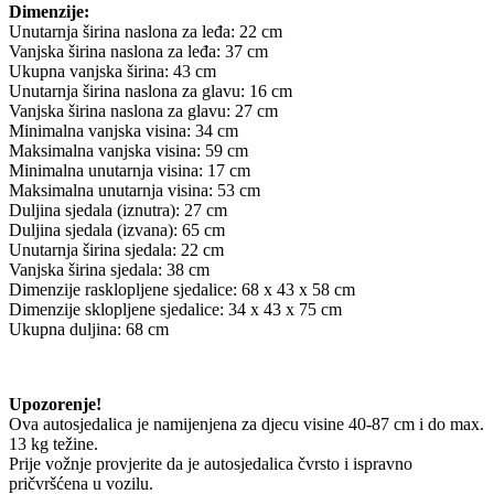
Dimenzije:
Unutarnja širina naslona za leđa: 22 cm
Vanjska širina naslona za leđa: 37 cm
Ukupna vanjska širina: 43 cm
Unutarnja širina naslona za glavu: 16 cm
Vanjska širina naslona za glavu: 27 cm
Minimalna vanjska visina: 34 cm
Maksimalna vanjska visina: 59 cm
Minimalna unutarnja visina: 17 cm
Maksimalna unutarnja visina: 53 cm
Duljina sjedala (iznutra): 27 cm
Duljina sjedala (izvana): 65 cm
Unutarnja širina sjedala: 22 cm
Vanjska širina sjedala: 38 cm
Dimenzije rasklopljene sjedalice: 68 x 43 x 58 cm
Dimenzije sklopljene sjedalice: 34 x 43 x 75 cm
Ukupna duljina: 68 cm
Upozorenje!
Ova autosjedalica je namijenjena za djecu visine 40-87 cm i do max.
13 kg težine.
Prije vožnje provjerite da je autosjedalica čvrsto i ispravno
pričvršćena u vozilu.