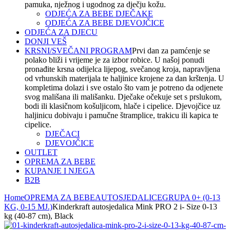
pamuka, nježnog i ugodnog za dječju kožu.
ODJEĆA ZA BEBE DJEČAKE
ODJEĆA ZA BEBE DJEVOJČICE
ODJEĆA ZA DJECU
DONJI VEŠ
KRSNI/SVEČANI PROGRAM
Prvi dan za pamćenje se
polako bliži i vrijeme je za izbor robice. U našoj ponudi
pronađite krsna odijelca lijepog, svečanog kroja, napravljena
od vrhunskih materijala te haljinice krojene za dan krštenja. U
kompletima dolazi i sve ostalo što vam je potreno da odjenete
svog mališana ili mališanku. Dječake očekuje set s prslukom,
bodi ili klasičnom košuljicom, hlače i cipelice. Djevojčice uz
haljinicu dobivaju i pamučne štramplice, trakicu ili kapica te
cipelice.
DJEČACI
DJEVOJČICE
OUTLET
OPREMA ZA BEBE
KUPANJE I NJEGA
B2B
Home
OPREMA ZA BEBE
AUTOSJEDALICE
GRUPA 0+ (0-13
KG, 0-15 MJ.)
Kinderkraft autosjedalica Mink PRO 2 i- Size 0-13
kg (40-87 cm), Black