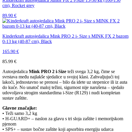
Kinderkraft autosjedalica Junior Fix 2 i-Size 15-36 kg (100-150
cm), Rocket grey
89.90
€
Kinderkraft autosjedalica Mink PRO 2 i- Size s MINK FX 2 bazom
0-13 kg (40-87 cm), Black
165.90
€
85.99
€
Autosjedalica
Mink PRO 2 i-Size
teži svega 3,2 kg, čime se
svrstava među najlakše sjedalice u svojoj klasi. Zahvaljujući toj
lakoći, jednostavno se prenosi – bilo da idete uz stepenice ili iz auta
do kuće. No unatoč maloj težini, sigurnost nije narušena – sjedalo
udovoljava strogim standardima i-Size (R129) i nudi kompletan
sustav zaštite.
Glavne značajke:
• Teži samo 3,2 kg
• H-GUARD+ – naslon za glavu s tri sloja zaštite i memorijskom
pjenom
• SPS+ – sustav bočne zaštite koji apsorbira energiju udarca