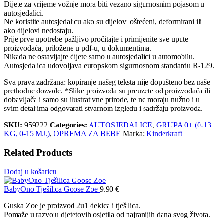
Dijete za vrijeme vožnje mora biti vezano sigurnosnim pojasom u
autosjedalici.
Ne koristite autosjedalicu ako su dijelovi oštećeni, deformirani ili
ako dijelovi nedostaju.
Prije prve upotrebe pažljivo pročitajte i primijenite sve upute
proizvođača, priložene u pdf-u, u dokumentima.
Nikada ne ostavljajte dijete samo u autosjedalici u automobilu.
Autosjedalica udovoljava europskom sigurnosnom standardu R-129.
Sva prava zadržana: kopiranje našeg teksta nije dopušteno bez naše
prethodne dozvole. *Slike proizvoda su preuzete od proizvođača ili
dobavljača i samo su ilustrativne prirode, te ne moraju nužno i u
svim detaljima odgovarati stvarnom izgledu i sadržaju proizvoda.
SKU:
959222
Categories:
AUTOSJEDALICE
,
GRUPA 0+ (0-13
KG, 0-15 MJ.)
,
OPREMA ZA BEBE
Marka:
Kinderkraft
Related Products
Dodaj u košaricu
BabyOno Tješilica Goose Zoe
9.90
€
Guska Zoe je proizvod 2u1 dekica i tješilica.
Pomaže u razvoju djetetovih osjetila od najranijih dana svog života.