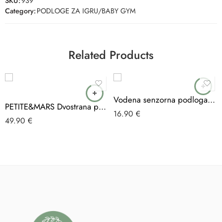
SKU:
939
Category:
PODLOGE ZA IGRU/BABY GYM
Related Products
Vodena senzorna podloga za bebe
PETITE&MARS Dvostrana podloga za igru Campy, Cars&Arabesca 197×147 cm
16.90
€
49.90
€