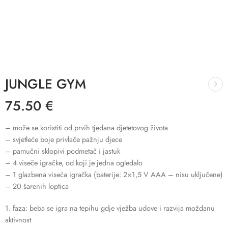
JUNGLE GYM
75.50
€
– može se koristiti od prvih tjedana djetetovog života
– svjetleće boje privlače pažnju djece
– pamučni sklopivi podmetač i jastuk
– 4 viseče igračke, od koji je jedna ogledalo
– 1 glazbena viseća igračka (baterije: 2×1,5 V AAA – nisu uključene)
– 20 šarenih loptica
1. faza: beba se igra na tepihu gdje vježba udove i razvija moždanu
aktivnost