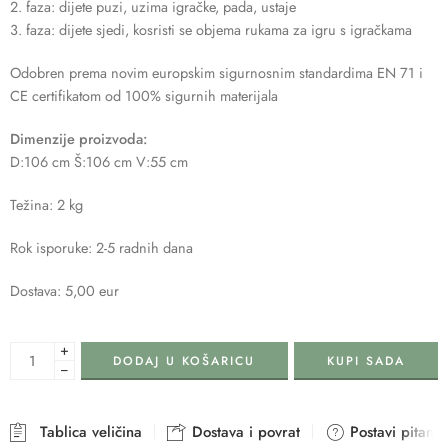
2. faza: dijete puzi, uzima igračke, pada, ustaje
3. faza: dijete sjedi, kosristi se objema rukama za igru s igračkama
Odobren prema novim europskim sigurnosnim standardima EN 71 i
CE certifikatom od 100% sigurnih materijala
Dimenzije proizvoda:
D:106 cm Š:106 cm V:55 cm
Težina: 2 kg
Rok isporuke: 2-5 radnih dana
Dostava: 5,00 eur
+
DODAJ U KOŠARICU
KUPI SADA
−
Tablica veličina
Dostava i povrat
Postavi pitanje