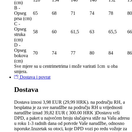
(сm)
B -
Opseg
65
68
71
74
78
80
prsa (сm)
C -
Opseg
58
60
61,5
63
65,5
66
struka
(сm)
D -
Opseg
70
74
77
80
84
86
bokova
(сm)
Sve mjere su u centrimetrima
i može varirati 1cm u oba
smjera.
Dostava i povrat
Dostava
Dostava iznosi 3,98 EUR (29,99 HRK). na području RH, a
besplatna je za sve narudžbe na području RH u vrijednosti
narudžbe iznad 39,82 EUR ( 300.00 HRK )Dostavu vrši
DPD, a paket u najvećem broju slučajeva stiže na Vašu adresu
u roku 1-3 radnih dana od potvrde Vaše narudžbe, odnosno
isporuke.Izuzetak su otoci, koje DPD vozi po redu vožnje za