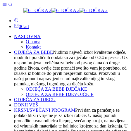
0
Cart
NASLOVNA
O nama
Kontakt
ODJEĆA ZA BEBE
Nudimo najveći izbor kvalitetne odjeće,
modnih i praktičnih dodataka za dječake od 0-24 mjeseca. Uz
raspon brojeva i veličina za bebe od prvog dana do druge
godine života, ovdje ćete pronaći sve što vam je potrebno, od
izlaska iz bolnice do prvih nespretnih koraka. Proizvodi u
našoj ponudi napravljeni su od najkvalitetnijeg turskog
pamuka, nježnog i ugodnog za dječju kožu.
ODJEĆA ZA BEBE DJEČAKE
ODJEĆA ZA BEBE DJEVOJČICE
ODJEĆA ZA DJECU
DONJI VEŠ
KRSNI/SVEČANI PROGRAM
Prvi dan za pamćenje se
polako bliži i vrijeme je za izbor robice. U našoj ponudi
pronađite krsna odijelca lijepog, svečanog kroja, napravljena
od vrhunskih materijala te haljinice krojene za dan krštenja. U