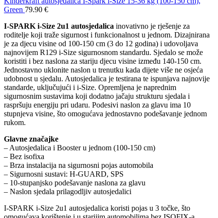
Kinderkraft autosjedalica I-Spark i-Size 15-36 kg (100-150 cm),
Green
79.90
€
I-SPARK i-Size 2u1 autosjedalica
inovativno je rješenje za
roditelje koji traže sigurnost i funkcionalnost u jednom. Dizajnirana
je za djecu visine od 100-150 cm (3 do 12 godina) i udovoljava
najnovijem R129 i-Size sigurnosnom standardu. Sjedalo se može
koristiti i bez naslona za stariju djecu visine između 140-150 cm.
Jednostavno uklonite naslon u trenutku kada dijete više ne osjeća
udobnost u sjedalu. Autosjedalica je testirana te ispunjava najnovije
standarde, uključujući i i-Size. Opremljena je naprednim
sigurnosnim sustavima koji dodatno jačaju strukturu sjedala i
raspršuju energiju pri udaru. Podesivi naslon za glavu ima 10
stupnjeva visine, što omogućava jednostavno podešavanje jednom
rukom.
Glavne značajke
– Autosjedalica i Booster u jednom (100-150 cm)
– Bez isofixa
– Brza instalacija na sigurnosni pojas automobila
– Sigurnosni sustavi: H-GUARD, SPS
– 10-stupanjsko podešavanje naslona za glavu
– Naslon sjedala prilagodljiv autosjedalici
I-SPARK i-Size 2u1 autosjedalica koristi pojas u 3 točke, što
omogućava korištenje i u starijim automobilima bez ISOFIX-a.