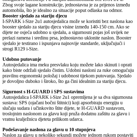
Zbog svoje lagane konstrukcije, jednostavna je za prijenos između
automobila, što je idealno za situacije poput odlaska na odmor.
Booster sjedalo za stariju djecu
I-SPARK i-Size 2u1 autosjedalica može se koristiti bez naslona kao
booster sjedalo za stariju djecu visine između 140-150 cm. Ako se
dijete ne osjeća udobno u sjedalu, a sigurnosni pojas još uvijek ne
prelazi ramena i sredinu prsa, jednostavno uklonite naslon. Booster
sjedalo je testirano i ispunjava najnovije standarde, uključujući i
strogi R129 i-Size.
Udobno putovanje
Autosjedalica ima meku presvlaku koju možete lako skinuti i oprati
kako biste održali sjedalo čistim. Udobni nasloni za ruke omogućuju
pravilnu ergonomski položaj i udobnost tijekom putovanja. Sjedalo
je dovoljno duboko i široko, što ga čini idealnim za stariju djecu.
Sigurnost s H-GUARD i SPS sustavima
Autosjedalica I-SPARK i-Size 2u1 opremljena je sa dva sigurnosna
sustava: SPS (ojačani bočni štitnici) koji apsorbiraju energiju u
slučaju sudara i učinkovito štite dijete, te H-GUARD sustavom,
troslojnim naslonom za glavu koji pruža dodatnu zaštitu za glavu i
vratnu kralježnicu djeteta prilikom udarca.
Podešavanje naslona za glavu u 10 stupnjeva
Naslon za glavu u nekoliko sekundi možete jednom rukom postaviti