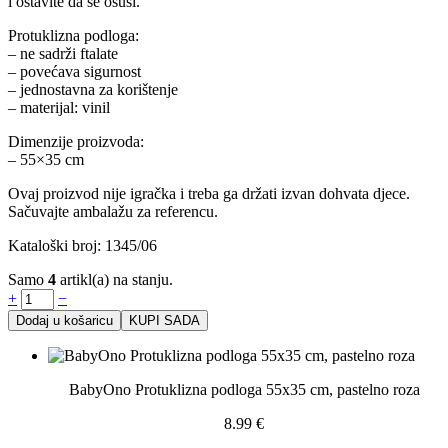
i ostavite da se osuši.
Protuklizna podloga:
– ne sadrži ftalate
– povećava sigurnost
– jednostavna za korištenje
– materijal: vinil
Dimenzije proizvoda:
– 55×35 cm
Ovaj proizvod nije igračka i treba ga držati izvan dohvata djece.
Sačuvajte ambalažu za referencu.
Kataloški broj: 1345/06
Samo
4
artikl(a) na stanju.
+
−
Dodaj u košaricu
KUPI SADA
BabyOno Protuklizna podloga 55x35 cm, pastelno roza
8.99
€