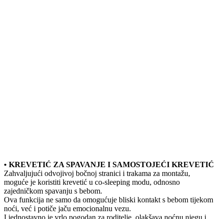
• KREVETIĆ ZA SPAVANJE I SAMOSTOJEĆI KREVETIĆ
Zahvaljujući odvojivoj bočnoj stranici i trakama za montažu,
moguće je koristiti krevetić u co-sleeping modu, odnosno
zajedničkom spavanju s bebom.
Ova funkcija ne samo da omogućuje bliski kontakt s bebom tijekom
noći, već i potiče jaču emocionalnu vezu.
I jednostavno je vrlo pogodan za roditelje, olakšava noćnu njegu i