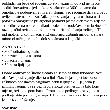
prikladan za bebe od rođenja do 9 kg težine ili do kad ne nauče
sjediti. Inovativno sjedalo koje se okreće za 360° ne samo da
omogućuje podešavanje smjera ljuljanja, već i pomaže da vašu bebu
uvijek imate na oku. Značajka podešavanja nagiba naslona u tri
položaja omogućuje prilagodbu postavki prema djetetovim željama.
Tri jedinstvena pokreta ljuljanja, zajedno s podešavanjem brzine u 5
razina, učinkovito oponašaju prirodni ritam ljuljanja roditelja. Tihi
rad motora, u kombinaciji s 12 unaprijed učitanih melodija, stvara
mirno okruženje za bebu dok se odmara u ljuljački.
ZNAČAJKE:
• 360° rotirajuće sjedalo
• 3 razine nagiba naslona
• 3 načina ljuljanja
• 5 brzina ljuljanja
Dobro oblikovano široko sjedalo ne samo da nudi udobnost, već i
olakšava postavljanje djeteta u ljuljačku. Pojas u pet točaka sa
zaštitnom podstavom osigurava bebu u ljuljački. Ljuljačka je
iznimno lagana, pa se bez napora može premjestiti na bilo koje
mjesto, ovisno o potrebama. Protuklizne podloge postavljene na
podlogu štite pod od grebanja. Uklonjiva presvlaka dizajnirana je za
jednostavno čišćenje.
Svojstva: