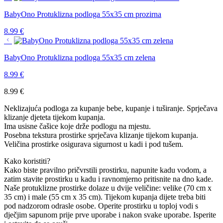
BabyOno Protuklizna podloga 55x35 cm prozirna
8.99
€
BabyOno Protuklizna podloga 55x35 cm zelena
8.99
€
8.99
€
Neklizajuća podloga za kupanje bebe, kupanje i tuširanje. Sprječava
klizanje djeteta tijekom kupanja.
Ima usisne čašice koje drže podlogu na mjestu.
Posebna tekstura prostirke sprječava klizanje tijekom kupanja.
Veličina prostirke osigurava sigurnost u kadi i pod tušem.
Kako koristiti?
Kako biste pravilno pričvrstili prostirku, napunite kadu vodom, a
zatim stavite prostirku u kadu i ravnomjerno pritisnite na dno kade.
Naše protuklizne prostirke dolaze u dvije veličine: velike (70 cm x
35 cm) i male (55 cm x 35 cm). Tijekom kupanja dijete treba biti
pod nadzorom odrasle osobe. Operite prostirku u toploj vodi s
dječjim sapunom prije prve uporabe i nakon svake uporabe. Isperite