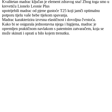
Kvalitetan madrac ključan je element zdravog sna! Zbog toga smo u
krevetiću Lionelo Leonie Plus
upotrijebili madrac od pjene gustoće T25 koji jamči optimalnu
potporu tijelu vaše bebe tijekom spavanja.
Madrac karakterizira izvrsna elastičnost i dovoljna čvrstoća.
Kako bi se osigurala jednostavna njega i higijena, madrac je
opremljen praktičnom navlakom s patentnim zatvaračem, koja se
može skinuti i oprati u bilo kojem trenutku.