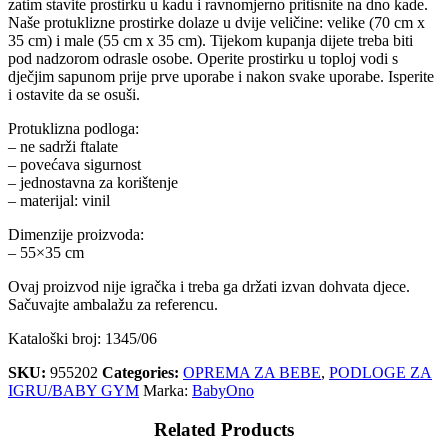
zatim stavite prostirku u kadu i ravnomjerno pritisnite na dno kade.
Naše protuklizne prostirke dolaze u dvije veličine: velike (70 cm x
35 cm) i male (55 cm x 35 cm). Tijekom kupanja dijete treba biti
pod nadzorom odrasle osobe. Operite prostirku u toploj vodi s
dječjim sapunom prije prve uporabe i nakon svake uporabe. Isperite
i ostavite da se osuši.
Protuklizna podloga:
– ne sadrži ftalate
– povećava sigurnost
– jednostavna za korištenje
– materijal: vinil
Dimenzije proizvoda:
– 55×35 cm
Ovaj proizvod nije igračka i treba ga držati izvan dohvata djece.
Sačuvajte ambalažu za referencu.
Kataloški broj: 1345/06
SKU:
955202
Categories:
OPREMA ZA BEBE
,
PODLOGE ZA
IGRU/BABY GYM
Marka:
BabyOno
Related Products