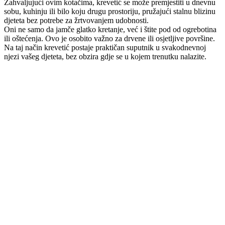
Zahvaljujući ovim kotačima, krevetić se može premjestiti u dnevnu
sobu, kuhinju ili bilo koju drugu prostoriju, pružajući stalnu blizinu
djeteta bez potrebe za žrtvovanjem udobnosti.
Oni ne samo da jamče glatko kretanje, već i štite pod od ogrebotina
ili oštećenja. Ovo je osobito važno za drvene ili osjetljive površine.
Na taj način krevetić postaje praktičan suputnik u svakodnevnoj
njezi vašeg djeteta, bez obzira gdje se u kojem trenutku nalazite.