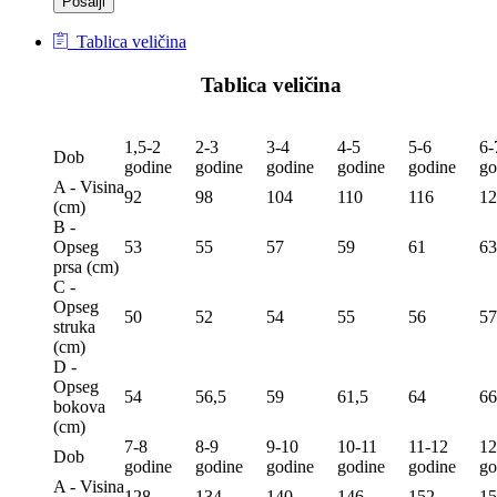
Tablica veličina
Tablica veličina
1,5-2
2-3
3-4
4-5
5-6
6-
Dob
godine
godine
godine
godine
godine
go
A - Visina
92
98
104
110
116
12
(сm)
B -
Opseg
53
55
57
59
61
63
prsa (сm)
C -
Opseg
50
52
54
55
56
57
struka
(сm)
D -
Opseg
54
56,5
59
61,5
64
66
bokova
(сm)
7-8
8-9
9-10
10-11
11-12
12
Dob
godine
godine
godine
godine
godine
go
A - Visina
128
134
140
146
152
15