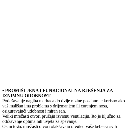
• PROMIŠLJENA I FUNKCIONALNA RJEŠENJA ZA
IZNIMNU ODOBNOST
Podešavanje nagiba madraca do dvije razine posebno je korisno ako
vaš mališan ima problema s drijemanjem ili curenjem nosa,
osiguravajući udobnost i miran san.
Veliki mrežasti otvori pružaju izvrsnu ventilaciju, što je ključno za
održavanje optimalnih uvjeta za spavanje.
Osim toga, mrežasti otvori olakšavaju pregled vaše bebe sa svih