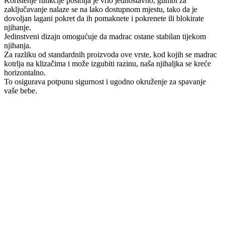
Korištenje funkcije postolja je vrlo jednostavno, gumbi za
zaključavanje nalaze se na lako dostupnom mjestu, tako da je
dovoljan lagani pokret da ih pomaknete i pokrenete ili blokirate
njihanje.
Jedinstveni dizajn omogućuje da madrac ostane stabilan tijekom
njihanja.
Za razliku od standardnih proizvoda ove vrste, kod kojih se madrac
kotrlja na klizačima i može izgubiti razinu, naša njihaljka se kreće
horizontalno.
To osigurava potpunu sigurnost i ugodno okruženje za spavanje
vaše bebe.