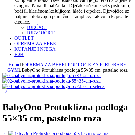
kompletima dolazi i sve ostalo što vam je potreno da odjenete
svog mališana ili mališanku. Dječake očekuje set s prslukom,
bodi ili klasičnom košuljicom, hlače i cipelice. Djevojčice uz
haljinicu dobivaju i pamučne štramplice, trakicu ili kapica te
cipelice.
DJEČACI
DJEVOJČICE
OUTLET
OPREMA ZA BEBE
KUPANJE I NJEGA
B2B
Home
OPREMA ZA BEBE
PODLOGE ZA IGRU/BABY
GYM
BabyOno Protuklizna podloga 55×35 cm, pastelno roza
BabyOno Protuklizna podloga
55×35 cm, pastelno roza