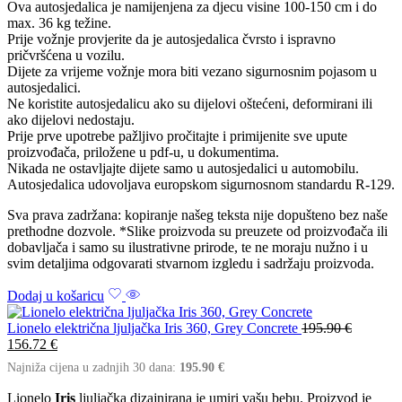
Ova autosjedalica je namijenjena za djecu visine 100-150 cm i do
max. 36 kg težine.
Prije vožnje provjerite da je autosjedalica čvrsto i ispravno
pričvršćena u vozilu.
Dijete za vrijeme vožnje mora biti vezano sigurnosnim pojasom u
autosjedalici.
Ne koristite autosjedalicu ako su dijelovi oštećeni, deformirani ili
ako dijelovi nedostaju.
Prije prve upotrebe pažljivo pročitajte i primijenite sve upute
proizvođača, priložene u pdf-u, u dokumentima.
Nikada ne ostavljajte dijete samo u autosjedalici u automobilu.
Autosjedalica udovoljava europskom sigurnosnom standardu R-129.
Sva prava zadržana: kopiranje našeg teksta nije dopušteno bez naše
prethodne dozvole. *Slike proizvoda su preuzete od proizvođača ili
dobavljača i samo su ilustrativne prirode, te ne moraju nužno i u
svim detaljima odgovarati stvarnom izgledu i sadržaju proizvoda.
Dodaj u košaricu
Lionelo električna ljuljačka Iris 360, Grey Concrete
195.90
€
156.72
€
Najniža cijena u zadnjih 30 dana:
195.90
€
Lionelo
Iris
ljuljačka dizajnirana je umiri vašu bebu. Proizvod je