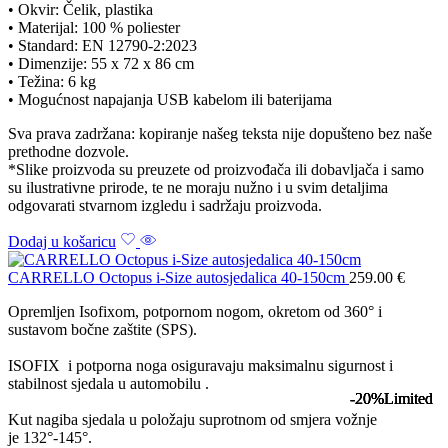
• Okvir: Čelik, plastika
• Materijal: 100 % poliester
• Standard: EN 12790-2:2023
• Dimenzije: 55 x 72 x 86 cm
• Težina: 6 kg
• Mogućnost napajanja USB kabelom ili baterijama
Sva prava zadržana: kopiranje našeg teksta nije dopušteno bez naše
prethodne dozvole.
*Slike proizvoda su preuzete od proizvođača ili dobavljača i samo
su ilustrativne prirode, te ne moraju nužno i u svim detaljima
odgovarati stvarnom izgledu i sadržaju proizvoda.
Dodaj u košaricu
CARRELLO Octopus i-Size autosjedalica 40-150cm
259.00
€
Opremljen Isofixom, potpornom nogom, okretom od 360° i
sustavom bočne zaštite (SPS).
ISOFIX i potporna noga osiguravaju maksimalnu sigurnost i
stabilnost sjedala u automobilu .
-20%
-20%
-20%
-20%
Limited
Limited
Limited
Limited
Kut nagiba sjedala u položaju suprotnom od smjera vožnje
je 132°-145°.