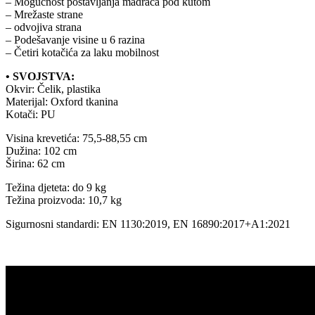
– Mogućnost postavljanja madraca pod kutom
– Mrežaste strane
– odvojiva strana
– Podešavanje visine u 6 razina
– Četiri kotačića za laku mobilnost
• SVOJSTVA:
Okvir: Čelik, plastika
Materijal: Oxford tkanina
Kotači: PU
Visina krevetića: 75,5-88,55 cm
Dužina: 102 cm
Širina: 62 cm
Težina djeteta: do 9 kg
Težina proizvoda: 10,7 kg
Sigurnosni standardi: EN 1130:2019, EN 16890:2017+A1:2021