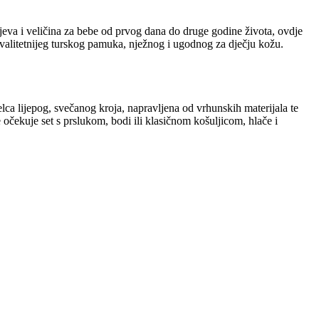
eva i veličina za bebe od prvog dana do druge godine života, ovdje
kvalitetnijeg turskog pamuka, nježnog i ugodnog za dječju kožu.
elca lijepog, svečanog kroja, napravljena od vrhunskih materijala te
 očekuje set s prslukom, bodi ili klasičnom košuljicom, hlače i