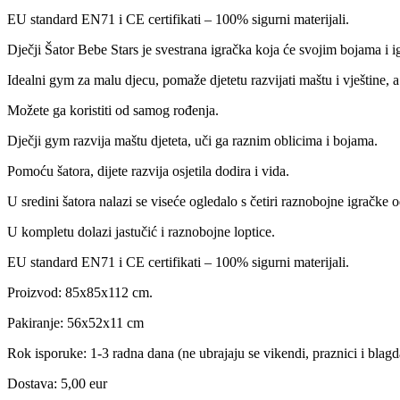
EU standard EN71 i CE certifikati – 100% sigurni materijali.
Dječji Šator Bebe Stars je svestrana igračka koja će svojim bojama i 
Idealni gym za malu djecu, pomaže djetetu razvijati maštu i vještine, a
Možete ga koristiti od samog rođenja.
Dječji gym razvija maštu djeteta, uči ga raznim oblicima i bojama.
Pomoću šatora, dijete razvija osjetila dodira i vida.
U sredini šatora nalazi se viseće ogledalo s četiri raznobojne igračke o
U kompletu dolazi jastučić i raznobojne loptice.
EU standard EN71 i CE certifikati – 100% sigurni materijali.
Proizvod: 85x85x112 cm.
Pakiranje: 56x52x11 cm
Rok isporuke: 1-3 radna dana (ne ubrajaju se vikendi, praznici i blagd
Dostava: 5,00 eur