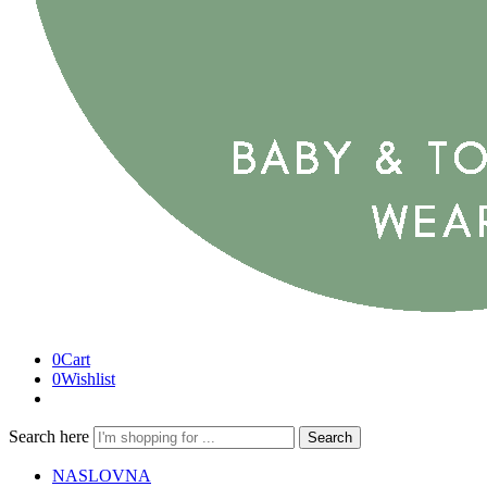
0
Cart
0
Wishlist
Search here
Search
NASLOVNA