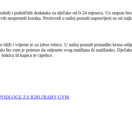
odnih i praktičnih dodataka za dječake od 0-24 mjeseca. Uz raspon broj
prvih nespretnih koraka. Proizvodi u našoj ponudi napravljeni su od naj
 bliži i vrijeme je za izbor robice. U našoj ponudi pronađite krsna odij
talo što vam je potreno da odjenete svog mališana ili mališanku. Dječake
rakicu ili kapica te cipelice.
PODLOGE ZA IGRU/BABY GYM