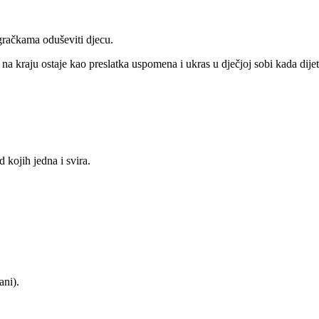
igračkama oduševiti djecu.
 na kraju ostaje kao preslatka uspomena i ukras u dječjoj sobi kada dijet
d kojih jedna i svira.
ani).