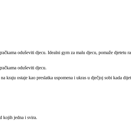
gračkama oduševiti djecu. Idealni gym za malu djecu, pomaže djetetu razv
igračkama oduševiti djecu.
 na kraju ostaje kao preslatka uspomena i ukras u dječjoj sobi kada dijet
d kojih jedna i svira.