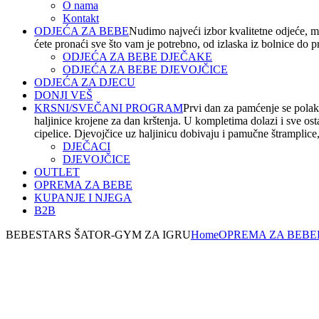
O nama
Kontakt
ODJEĆA ZA BEBE
Nudimo najveći izbor kvalitetne odjeće, m
ćete pronaći sve što vam je potrebno, od izlaska iz bolnice do 
ODJEĆA ZA BEBE DJEČAKE
ODJEĆA ZA BEBE DJEVOJČICE
ODJEĆA ZA DJECU
DONJI VEŠ
KRSNI/SVEČANI PROGRAM
Prvi dan za pamćenje se polako
haljinice krojene za dan krštenja. U kompletima dolazi i sve os
cipelice. Djevojčice uz haljinicu dobivaju i pamučne štramplice, t
DJEČACI
DJEVOJČICE
OUTLET
OPREMA ZA BEBE
KUPANJE I NJEGA
B2B
BEBESTARS ŠATOR-GYM ZA IGRU
Home
OPREMA ZA BEBE