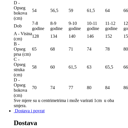
D -
Opseg
54
56,5
59
61,5
64
66
bokova
(сm)
7-8
8-9
9-10
10-11
11-12
12
Dob
godine
godine
godine
godine
godine
go
A - Visina
128
134
140
146
152
15
(сm)
B -
Opseg
65
68
71
74
78
80
prsa (сm)
C -
Opseg
58
60
61,5
63
65,5
66
struka
(сm)
D -
Opseg
70
74
77
80
84
86
bokova
(сm)
Sve mjere su u centrimetrima
i može varirati 1cm u oba
smjera.
Dostava i povrat
Dostava