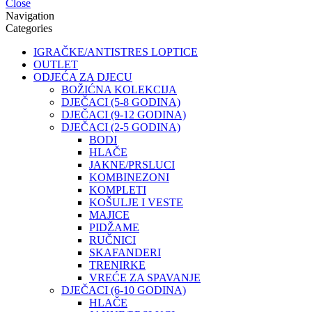
Close
Navigation
Categories
IGRAČKE/ANTISTRES LOPTICE
OUTLET
ODJEĆA ZA DJECU
BOŽIĆNA KOLEKCIJA
DJEČACI (5-8 GODINA)
DJEČACI (9-12 GODINA)
DJEČACI (2-5 GODINA)
BODI
HLAČE
JAKNE/PRSLUCI
KOMBINEZONI
KOMPLETI
KOŠULJE I VESTE
MAJICE
PIDŽAME
RUČNICI
SKAFANDERI
TRENIRKE
VREĆE ZA SPAVANJE
DJEČACI (6-10 GODINA)
HLAČE