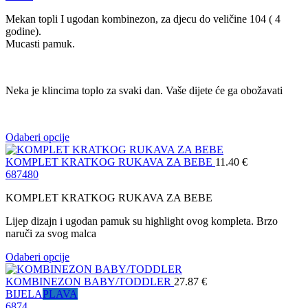
Mekan topli I ugodan kombinezon, za djecu do veličine 104 ( 4
godine).
Mucasti pamuk.
Neka je klincima toplo za svaki dan. Vaše dijete će ga obožavati
Odaberi opcije
KOMPLET KRATKOG RUKAVA ZA BEBE
11.40
€
68
74
80
KOMPLET KRATKOG RUKAVA ZA BEBE
Lijep dizajn i ugodan pamuk su highlight ovog kompleta. Brzo
naruči za svog malca
Odaberi opcije
KOMBINEZON BABY/TODDLER
27.87
€
BIJELA
PLAVA
68
74