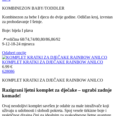
KOMBINEZON BABY/TODDLER
Kombinezon za bebe I djecu do dvije godine. Odličan kroj, izvrstan
za prohodavanje I šetnje.
Boje: bijela I plava
📌veličina 68/74,74/80,80/86,86/92
9-12-18-24 mjeseca
Odaberi opcije
KOMPLET KRATKI ZA DJEČAKE RAINBOW ANILCO
6.99
€
62
80
86
KOMPLET KRATKI ZA DJEČAKE RAINBOW ANILCO
Razigrani ljetni komplet za dječake – ugrabi zadnje
komade!
Ovaj neodoljivi komplet savršen je odabir za male istraživače koji
uživaju u udobnosti i slobodi pokreta. Spoj vesele tirkizne boje i
praktičnog dizajna čini ga idealnim za svakodnevne ljetne avanture.