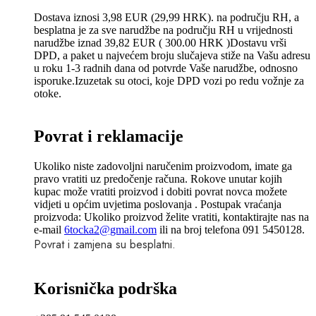
Dostava iznosi 3,98 EUR (29,99 HRK). na području RH, a
besplatna je za sve narudžbe na području RH u vrijednosti
narudžbe iznad 39,82 EUR ( 300.00 HRK )Dostavu vrši
DPD, a paket u najvećem broju slučajeva stiže na Vašu adresu
u roku 1-3 radnih dana od potvrde Vaše narudžbe, odnosno
isporuke.Izuzetak su otoci, koje DPD vozi po redu vožnje za
otoke.
Povrat i reklamacije
Ukoliko niste zadovoljni naručenim proizvodom, imate ga
pravo vratiti uz predočenje računa. Rokove unutar kojih
kupac može vratiti proizvod i dobiti povrat novca možete
vidjeti u općim uvjetima poslovanja . Postupak vraćanja
proizvoda: Ukoliko proizvod želite vratiti, kontaktirajte nas na
e-mail
6tocka2@gmail.com
ili na broj telefona 091 5450128.
Povrat i zamjena su besplatni.
Korisnička podrška