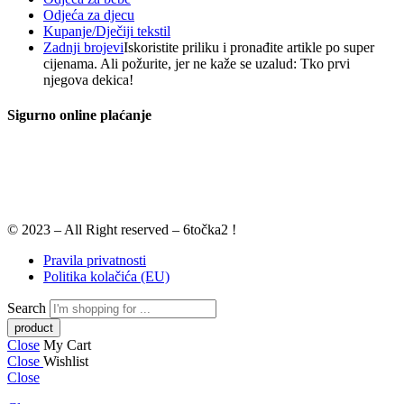
Odjeća za djecu
Kupanje/Dječiji tekstil
Zadnji brojevi
Iskoristite priliku i pronađite artikle po super
cijenama. Ali požurite, jer ne kaže se uzalud: Tko prvi
njegova dekica!
Sigurno online plaćanje
© 2023 – All Right reserved – 6točka2 !
Pravila privatnosti
Politika kolačića (EU)
Search
Close
My Cart
Close
Wishlist
Close