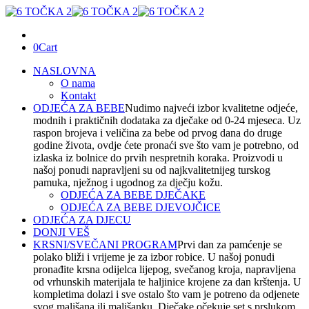
0
Cart
NASLOVNA
O nama
Kontakt
ODJEĆA ZA BEBE
Nudimo najveći izbor kvalitetne odjeće,
modnih i praktičnih dodataka za dječake od 0-24 mjeseca. Uz
raspon brojeva i veličina za bebe od prvog dana do druge
godine života, ovdje ćete pronaći sve što vam je potrebno, od
izlaska iz bolnice do prvih nespretnih koraka. Proizvodi u
našoj ponudi napravljeni su od najkvalitetnijeg turskog
pamuka, nježnog i ugodnog za dječju kožu.
ODJEĆA ZA BEBE DJEČAKE
ODJEĆA ZA BEBE DJEVOJČICE
ODJEĆA ZA DJECU
DONJI VEŠ
KRSNI/SVEČANI PROGRAM
Prvi dan za pamćenje se
polako bliži i vrijeme je za izbor robice. U našoj ponudi
pronađite krsna odijelca lijepog, svečanog kroja, napravljena
od vrhunskih materijala te haljinice krojene za dan krštenja. U
kompletima dolazi i sve ostalo što vam je potreno da odjenete
svog mališana ili mališanku. Dječake očekuje set s prslukom,