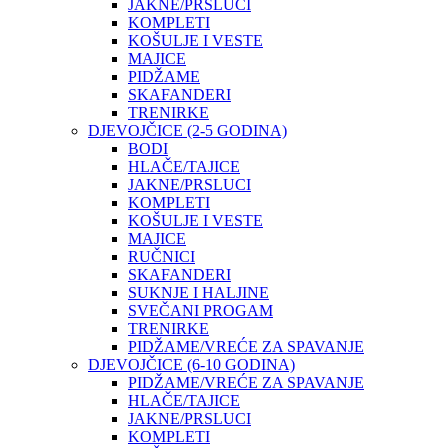
JAKNE/PRSLUCI
KOMPLETI
KOŠULJE I VESTE
MAJICE
PIDŽAME
SKAFANDERI
TRENIRKE
DJEVOJČICE (2-5 GODINA)
BODI
HLAČE/TAJICE
JAKNE/PRSLUCI
KOMPLETI
KOŠULJE I VESTE
MAJICE
RUČNICI
SKAFANDERI
SUKNJE I HALJINE
SVEČANI PROGAM
TRENIRKE
PIDŽAME/VREĆE ZA SPAVANJE
DJEVOJČICE (6-10 GODINA)
PIDŽAME/VREĆE ZA SPAVANJE
HLAČE/TAJICE
JAKNE/PRSLUCI
KOMPLETI