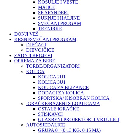
KOŠULJE I VESTE
MAJICE
SKAFANDERI
SUKNJE I HALJINE
SVEČANI PROGAM
TRENIRKE
DONJI VEŠ
KRSNI/SVEČANI PROGRAM
DJEČACI
DJEVOJČICE
ZADNJI BROJEVI
OPREMA ZA BEBE
TORBE/ORGANIZATORI
KOLICA
KOLICA 2U1
KOLICA 3U1
KOLICA ZA BLIZANCE
DODACI ZA KOLICA
SPORTSKA/ KIŠOBRAN KOLICA
IGRAČKE/BAZENI S LOPTICAMA
OSTALE IGRAČKE
STISKAVCI
GLAZBENI PROJEKTORI I VRTULJCI
AUTOSJEDALICE
GRUPA 0+ (0-13 KG, 0-15 MJ.)