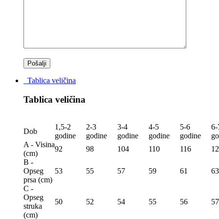
Tablica veličina
Tablica veličina
1,5-2
2-3
3-4
4-5
5-6
6-
Dob
godine
godine
godine
godine
godine
go
A - Visina
92
98
104
110
116
12
(сm)
B -
Opseg
53
55
57
59
61
63
prsa (сm)
C -
Opseg
50
52
54
55
56
57
struka
(сm)