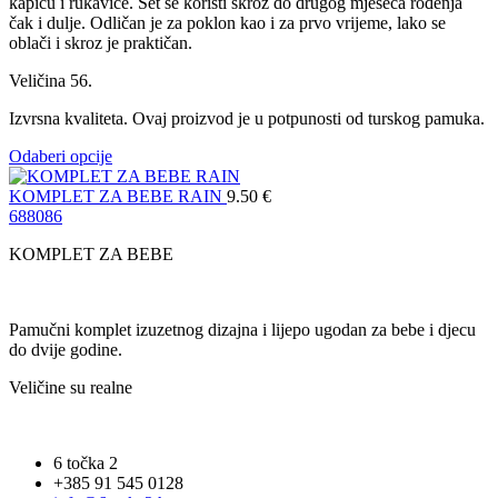
kapicu i rukavice. Set se koristi skroz do drugog mjeseca rođenja
čak i dulje. Odličan je za poklon kao i za prvo vrijeme, lako se
oblači i skroz je praktičan.
Veličina 56.
Izvrsna kvaliteta. Ovaj proizvod je u potpunosti od turskog pamuka.
Odaberi opcije
KOMPLET ZA BEBE RAIN
9.50
€
68
80
86
KOMPLET ZA BEBE
Pamučni komplet izuzetnog dizajna i lijepo ugodan za bebe i djecu
do dvije godine.
Veličine su realne
6 točka 2
+385 91 545 0128