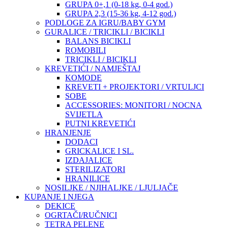
GRUPA 0+,1 (0-18 kg, 0-4 god.)
GRUPA 2,3 (15-36 kg, 4-12 god.)
PODLOGE ZA IGRU/BABY GYM
GURALICE / TRICIKLI / BICIKLI
BALANS BICIKLI
ROMOBILI
TRICIKLI / BICIKLI
KREVETIĆI / NAMJEŠTAJ
KOMODE
KREVETI + PROJEKTORI / VRTULJCI
SOBE
ACCESSORIES: MONITORI / NOCNA
SVIJETLA
PUTNI KREVETIĆI
HRANJENJE
DODACI
GRICKALICE I SL.
IZDAJALICE
STERILIZATORI
HRANILICE
NOSILJKE / NJIHALJKE / LJULJAČE
KUPANJE I NJEGA
DEKICE
OGRTAČI/RUČNICI
TETRA PELENE