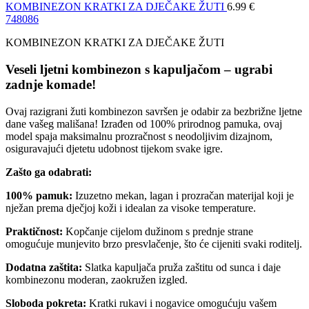
KOMBINEZON KRATKI ZA DJEČAKE ŽUTI
6.99
€
74
80
86
KOMBINEZON KRATKI ZA DJEČAKE ŽUTI
Veseli ljetni kombinezon s kapuljačom – ugrabi
zadnje komade!
Ovaj razigrani žuti kombinezon savršen je odabir za bezbrižne ljetne
dane vašeg mališana! Izrađen od 100% prirodnog pamuka, ovaj
model spaja maksimalnu prozračnost s neodoljivim dizajnom,
osiguravajući djetetu udobnost tijekom svake igre.
Zašto ga odabrati:
100% pamuk:
Izuzetno mekan, lagan i prozračan materijal koji je
nježan prema dječjoj koži i idealan za visoke temperature.
Praktičnost:
Kopčanje cijelom dužinom s prednje strane
omogućuje munjevito brzo presvlačenje, što će cijeniti svaki roditelj.
Dodatna zaštita:
Slatka kapuljača pruža zaštitu od sunca i daje
kombinezonu moderan, zaokružen izgled.
Sloboda pokreta:
Kratki rukavi i nogavice omogućuju vašem