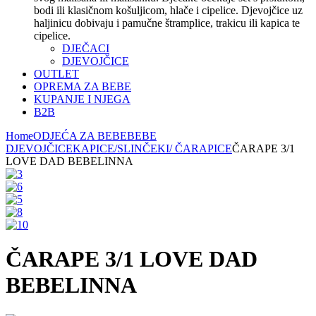
bodi ili klasičnom košuljicom, hlače i cipelice. Djevojčice uz
haljinicu dobivaju i pamučne štramplice, trakicu ili kapica te
cipelice.
DJEČACI
DJEVOJČICE
OUTLET
OPREMA ZA BEBE
KUPANJE I NJEGA
B2B
Home
ODJEĆA ZA BEBE
BEBE
DJEVOJČICE
KAPICE/SLINČEKI/ ČARAPICE
ČARAPE 3/1
LOVE DAD BEBELINNA
ČARAPE 3/1 LOVE DAD
BEBELINNA