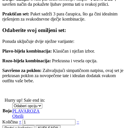
savršen način da pokažete ljubav prema tati u svakoj prilici.
Praktičan set:
Paket sadrži 3 para čarapica, što ga čini idealnim
rješenjem za svakodnevne dječje kombinacije.
Odaberite svoj omiljeni set:
Ponuda uključuje dvije nježne varijante:
Plavo-bijela kombinacija:
Klasičan i nježan izbor.
Rozo-bijela kombinacija:
Prekrasna i vesela opcija.
Savršeno za poklon:
Zahvaljujući simpatičnom natpisu, ovaj set je
prekrasan poklon za novopečene tate i idealan dodatak svakom
outfitu vaše bebe.
Hurry up! Sale end in:
Boja
PLAVA
ROZA
Obriši
Količina
+
−