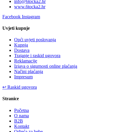
info@6tocka2.hr
www.6tocka2.hr
Facebook
Instagram
Uvjeti kupnje
Opći uvjeti poslovanja
Kupnja
Dostava
Trajanje i raskid ugovora
Reklamacije
Izjava o sigurnosti online plaćanja
Načini plaćanja
Impresum
↩
Raskid ugovora
Stranice
Početna
O nama
B2B
Kontakt
Odjeća za bebe