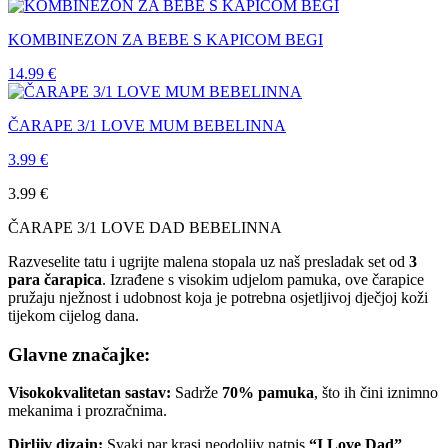
KOMBINEZON ZA BEBE S KAPICOM BEGI
14.99
€
ČARAPE 3/1 LOVE MUM BEBELINNA
3.99
€
3.99
€
ČARAPE 3/1 LOVE DAD BEBELINNA
Razveselite tatu i ugrijte malena stopala uz naš presladak set od
3
para čarapica
. Izrađene s visokim udjelom pamuka, ove čarapice
pružaju nježnost i udobnost koja je potrebna osjetljivoj dječjoj koži
tijekom cijelog dana.
Glavne značajke:
Visokokvalitetan sastav:
Sadrže
70% pamuka
, što ih čini iznimno
mekanima i prozračnima.
Dirljiv dizajn:
Svaki par krasi neodoljiv natpis
“I Love Dad”
,