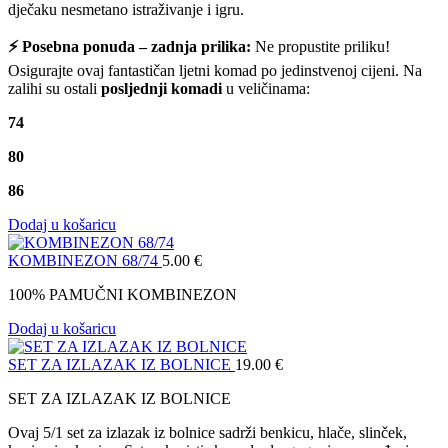
dječaku nesmetano istraživanje i igru.
⚡ Posebna ponuda – zadnja prilika:
Ne propustite priliku!
Osigurajte ovaj fantastičan ljetni komad po jedinstvenoj cijeni. Na
zalihi su ostali
posljednji komadi
u veličinama:
74
80
86
Dodaj u košaricu
KOMBINEZON 68/74
5.00
€
100% PAMUČNI KOMBINEZON
Dodaj u košaricu
SET ZA IZLAZAK IZ BOLNICE
19.00
€
SET ZA IZLAZAK IZ BOLNICE
Ovaj 5/1 set za izlazak iz bolnice sadrži benkicu, hlače, slinček,