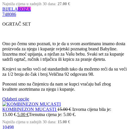
Najniža cijena u zadnjih 30 dana:
27.00
€
BIJELA
ROZA
74
80
86
OGRTAČ SET
Ono po čemu smo poznati, to je da u svom asortimanu imamo dosta
proizvoda za njegu i kupanje svjetski poznatog brand Babyline.
Izuzetna moć upijanja, a nježan za Vašu bebu. Svaki set za kupanje
sadrži ogrtač, ručnik i trljačicu ili krpicu za pranje djeteta.
Krojevi su nešto veći od standardnih tako da možemo reći da su veći
za 1/2 broja do čak i broj.Veličina 92 odgovara 98.
Ponosni smo na činjenicu da nam se kupci vraćaju baš zbog
kvalitete asortrimana za njegu i kupanje.
Odaberi opcije
KOMBINEZON MUCASTI
15.00
€
Izvorna cijena bila je:
15.00 €.
5.00
€
Trenutna cijena je: 5.00 €.
Najniža cijena u zadnjih 30 dana:
15.00
€
104
98