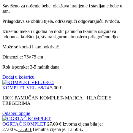
Savršeno za nošenje bebe, olakšava hranjenje i stavljanje bebe u
san.
Prilagođava se obliku tijela, održavajući odgovarajuću tvrdoću.
Izuzetno meka i ugodna na dodir pamučna tkanina osigurava
udobnost korištenja, stvara sigurnu atmosferu prilagođenu djeci.
Može se koristi i kao pokrivač.
Dimenzije: 75×75 cm
Rok isporuke: 3-5 radnih dana
Dodaj u košaricu
KOMPLET VEL. 68/74
5.00
€
100% PAMUČAN KOMPLET- MAJICA+ HLAĆICE S
TREGERIMA
Odaberi opcije
OGRTAČ KOMPLET
27.00
€
Izvorna cijena bila je:
27.00 €.
13.50
€
Trenutna cijena je: 13.50 €.