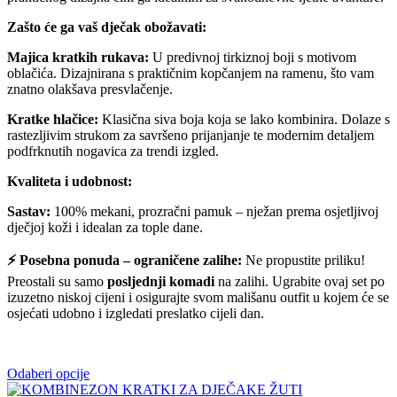
Zašto će ga vaš dječak obožavati:
Majica kratkih rukava:
U predivnoj tirkiznoj boji s motivom
oblačića. Dizajnirana s praktičnim kopčanjem na ramenu, što vam
znatno olakšava presvlačenje.
Kratke hlačice:
Klasična siva boja koja se lako kombinira. Dolaze s
rastezljivim strukom za savršeno prijanjanje te modernim detaljem
podfrknutih nogavica za trendi izgled.
Kvaliteta i udobnost:
Sastav:
100% mekani, prozračni pamuk – nježan prema osjetljivoj
dječjoj koži i idealan za tople dane.
⚡ Posebna ponuda – ograničene zalihe:
Ne propustite priliku!
Preostali su samo
posljednji komadi
na zalihi. Ugrabite ovaj set po
izuzetno niskoj cijeni i osigurajte svom mališanu outfit u kojem će se
osjećati udobno i izgledati preslatko cijeli dan.
Odaberi opcije