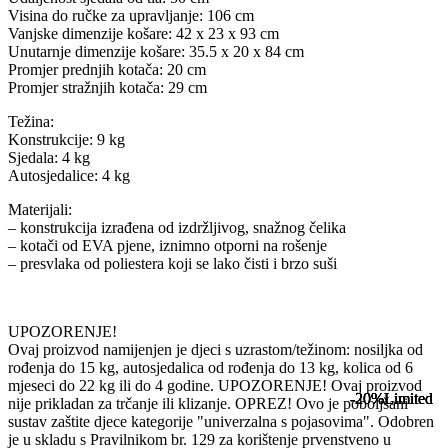
Visina do ručke za upravljanje: 106 cm
Vanjske dimenzije košare: 42 x 23 x 93 cm
Unutarnje dimenzije košare: 35.5 x 20 x 84 cm
Promjer prednjih kotača: 20 cm
Promjer stražnjih kotača: 29 cm
Težina:
Konstrukcije: 9 kg
Sjedala: 4 kg
Autosjedalice: 4 kg
Materijali:
– konstrukcija izrađena od izdržljivog, snažnog čelika
– kotači od EVA pjene, iznimno otporni na rošenje
– presvlaka od poliestera koji se lako čisti i brzo suši
UPOZORENJE!
Ovaj proizvod namijenjen je djeci s uzrastom/težinom: nosiljka od
rođenja do 15 kg, autosjedalica od rođenja do 13 kg, kolica od 6
mjeseci do 22 kg ili do 4 godine. UPOZORENJE! Ovaj proizvod
-20%
-20%
-20%
-20%
Limited
Limited
Limited
Limited
nije prikladan za trčanje ili klizanje. OPREZ! Ovo je poboljšani
sustav zaštite djece kategorije "univerzalna s pojasovima". Odobren
je u skladu s Pravilnikom br. 129 za korištenje prvenstveno u