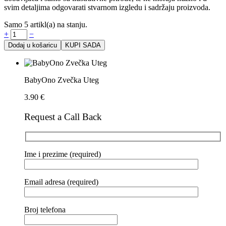
svim detaljima odgovarati stvarnom izgledu i sadržaju proizvoda.
Samo
5
artikl(a) na stanju.
Količina
+
−
Dodaj u košaricu
KUPI SADA
BabyOno Zvečka Uteg
3.90
€
Request a Call Back
Ime i prezime (required)
Email adresa (required)
Broj telefona