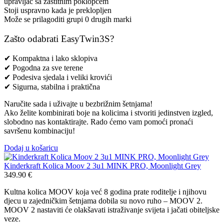
upravljač sa zaštitnim poklopcem
Stoji uspravno kada je preklopljen
Može se prilagoditi grupi 0 drugih marki
Zašto odabrati EasyTwin3S?
✔ Kompaktna i lako sklopiva
✔ Pogodna za sve terene
✔ Podesiva sjedala i veliki krovići
✔ Sigurna, stabilna i praktična
Naručite sada i uživajte u bezbrižnim šetnjama!
Ako želite kombinirati boje na kolicima i stvoriti jedinstven izgled,
slobodno nas kontaktirajte. Rado ćemo vam pomoći pronaći
savršenu kombinaciju!
Dodaj u košaricu
Kinderkraft Kolica Moov 2 3u1 MINK PRO, Moonlight Grey
349.90
€
Kultna kolica MOOV koja već 8 godina prate roditelje i njihovu
djecu u zajedničkim šetnjama dobila su novo ruho – MOOV 2.
MOOV 2 nastaviti će olakšavati istraživanje svijeta i jačati obiteljske
veze.