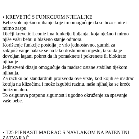
• KREVETIĆ S FUNKCIJOM NJIHALJKE
Bebe vole nježno njihanje koje im omogućuje da se brzo smire i
mirno zaspu.
Dječji krevetić Leonie ima funkciju ljuljanja, koja nježno i mirno
njiše vašu bebu u blaženo stanje odmora.
Korištenje funkcije postolja je vrlo jednostavno, gumbi za
zaključavanje nalaze se na lako dostupnom mjestu, tako da je
dovoljan lagani pokret da ih pomaknete i pokrenete ili blokirate
njihanje.
Jedinstveni dizajn omogućuje da madrac ostane stabilan tijekom
njihanja.
Za razliku od standardnih proizvoda ove vrste, kod kojih se madrac
kotrlja na klizačima i može izgubiti razinu, naša njihaljka se kreće
horizontalno.
To osigurava potpunu sigurnost i ugodno okruženje za spavanje
vaše bebe.
• T25 PJENASTI MADRAC S NAVLAKOM NA PATENTNI
ZATVARAČ