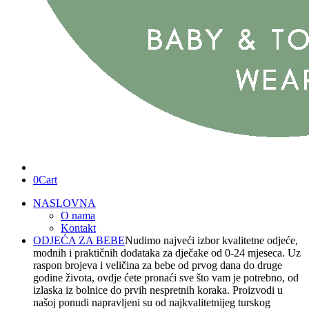
0
Cart
NASLOVNA
O nama
Kontakt
ODJEĆA ZA BEBE
Nudimo najveći izbor kvalitetne odjeće,
modnih i praktičnih dodataka za dječake od 0-24 mjeseca. Uz
raspon brojeva i veličina za bebe od prvog dana do druge
godine života, ovdje ćete pronaći sve što vam je potrebno, od
izlaska iz bolnice do prvih nespretnih koraka. Proizvodi u
našoj ponudi napravljeni su od najkvalitetnijeg turskog