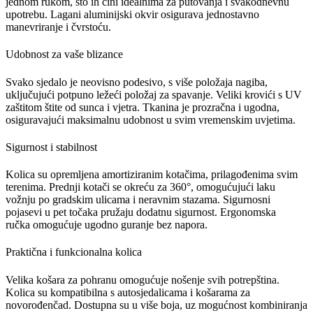
jednom rukom, što ih čini idealnima za
putovanja i svakodnevnu
upotrebu
.
Lagani aluminijski okvir
osigurava jednostavno
manevriranje i čvrstoću.
Udobnost za vaše blizance
Svako sjedalo je
neovisno podesivo
, s više položaja nagiba,
uključujući
potpuno ležeći položaj
za spavanje.
Veliki krovići s UV
zaštitom
štite od sunca i vjetra. Tkanina je
prozračna i ugodna
,
osiguravajući maksimalnu udobnost u svim vremenskim uvjetima.
Sigurnost i stabilnost
Kolica su opremljena
amortiziranim kotačima
, prilagođenima svim
terenima.
Prednji kotači se okreću za 360°
, omogućujući laku
vožnju po gradskim ulicama i neravnim stazama.
Sigurnosni
pojasevi u pet točaka
pružaju dodatnu sigurnost.
Ergonomska
ručka
omogućuje ugodno guranje bez napora.
Praktična i funkcionalna kolica
Velika košara za pohranu
omogućuje nošenje svih potrepština.
Kolica su kompatibilna s autosjedalicama i košarama za
novorođenčad. Dostupna su u više boja, uz mogućnost
kombiniranja