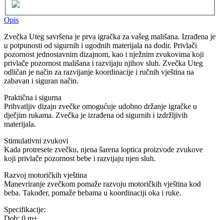
Opis
Zvečka Uteg savršena je prva igračka za vašeg mališana. Izrađena je
u potpunosti od sigurnih i ugodnih materijala na dodir. Privlači
pozornost jednostavnim dizajnom, kao i nježnim zvukovima koji
privlače pozornost mališana i razvijaju njihov sluh. Zvečka Uteg
odličan je način za razvijanje koordinacije i ručnih vještina na
zabavan i siguran način.
Praktična i sigurna
Prihvatljiv dizajn zvečke omogućuje udobno držanje igračke u
dječjim rukama. Zvečka je izrađena od sigurnih i izdržljivih
materijala.
Stimulativni zvukovi
Kada protresete zvečku, njena šarena loptica proizvode zvukove
koji privlače pozornost bebe i razvijaju njen sluh.
Razvoj motoričkih vještina
Manevriranje zvečkom pomaže razvoju motoričkih vještina kod
beba. Također, pomaže bebama u koordinaciji oka i ruke.
Specifikacije:
Dob: 0 m+