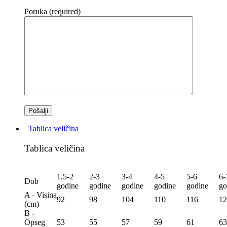
Poruka (required)
Tablica veličina
Tablica veličina
1,5-2
2-3
3-4
4-5
5-6
6-
Dob
godine
godine
godine
godine
godine
go
A - Visina
92
98
104
110
116
12
(сm)
B -
Opseg
53
55
57
59
61
63