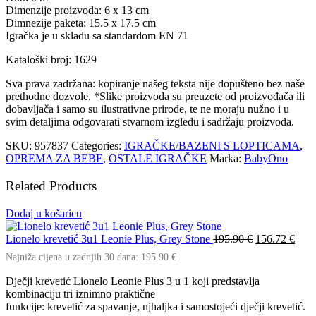
Dimenzije proizvoda: 6 x 13 cm
Dimnezije paketa: 15.5 x 17.5 cm
Igračka je u skladu sa standardom EN 71
Kataloški broj: 1629
Sva prava zadržana: kopiranje našeg teksta nije dopušteno bez naše
prethodne dozvole. *Slike proizvoda su preuzete od proizvođača ili
dobavljača i samo su ilustrativne prirode, te ne moraju nužno i u
svim detaljima odgovarati stvarnom izgledu i sadržaju proizvoda.
SKU:
957837
Categories:
IGRAČKE/BAZENI S LOPTICAMA
,
OPREMA ZA BEBE
,
OSTALE IGRAČKE
Marka:
BabyOno
Related Products
Dodaj u košaricu
Izvorna
Tren
Lionelo krevetić 3u1 Leonie Plus, Grey Stone
195.90
€
156.72
€
cijena
cijen
Najniža cijena u zadnjih 30 dana:
195.90
€
bila
je:
je:
156.
Dječji krevetić Lionelo Leonie Plus 3 u 1
koji predstavlja
195.90 €.
kombinaciju tri iznimno praktične
funkcije: krevetić za spavanje, njhaljka i samostojeći dječji krevetić.