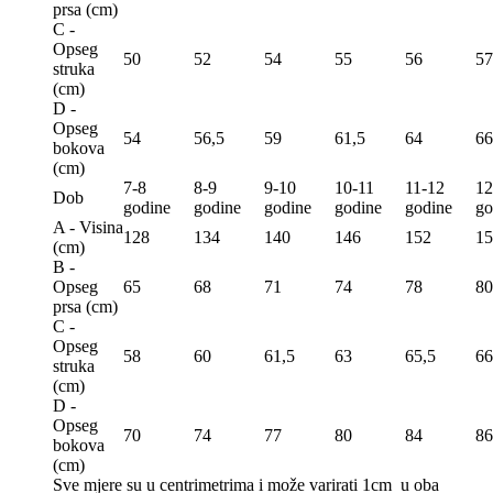
prsa (сm)
C -
Opseg
50
52
54
55
56
57
struka
(сm)
D -
Opseg
54
56,5
59
61,5
64
66
bokova
(сm)
7-8
8-9
9-10
10-11
11-12
12
Dob
godine
godine
godine
godine
godine
go
A - Visina
128
134
140
146
152
15
(сm)
B -
Opseg
65
68
71
74
78
80
prsa (сm)
C -
Opseg
58
60
61,5
63
65,5
66
struka
(сm)
D -
Opseg
70
74
77
80
84
86
bokova
(сm)
Sve mjere su u centrimetrima
i može varirati 1cm u oba