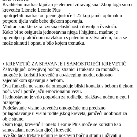
Kvalitetan madrac ključan je element zdravog sna! Zbog toga smo u
krevetiću Lionelo Leonie Plus
upotrijebili madrac od pjene gustoće T25 koji jamči optimalnu
potporu tijelu vaše bebe tijekom spavanja.
Madrac karakterizira izvrsna elastičnost i dovoljna čvrstoća.
Kako bi se osigurala jednostavna njega i higijena, madrac je
opremljen praktičnom navlakom s patentnim zatvaračem, koja se
može skinuti i oprati u bilo kojem trenutku.
• KREVETIĆ ZA SPAVANJE I SAMOSTOJEĆI KREVETIĆ
Zahvaljujući odvojivoj bočnoj stranici i trakama za montažu,
moguće je koristiti krevetić u co-sleeping modu, odnosno
zajedničkom spavanju s bebom.
Ova funkcija ne samo da omogućuje bliski kontakt s bebom tijekom
noći, već i potiče jaču emocionalnu vezu.
I jednostavno je vrlo pogodan za roditelje, olakšava noćnu njegu i
hranjenje.
Podešavanje visine krevetića omogućuje mu precizno
prilagođavanje u visini roditeljskog kreveta, jamčeći udobnost za
obje strane.
Osim toga, krevetić Lionelo Leonie Plus može se koristiti kao
samostalan, neovisan dječji krevetić.
Sve što tada trebate učiniti je postaviti bočnu stranu i uživati u