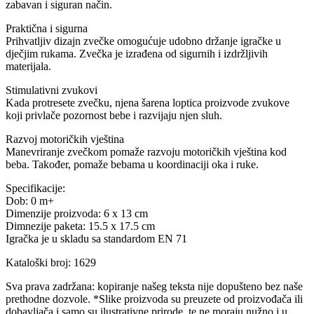
zabavan i siguran način.
Praktična i sigurna
Prihvatljiv dizajn zvečke omogućuje udobno držanje igračke u
dječjim rukama. Zvečka je izrađena od sigurnih i izdržljivih
materijala.
Stimulativni zvukovi
Kada protresete zvečku, njena šarena loptica proizvode zvukove
koji privlače pozornost bebe i razvijaju njen sluh.
Razvoj motoričkih vještina
Manevriranje zvečkom pomaže razvoju motoričkih vještina kod
beba. Također, pomaže bebama u koordinaciji oka i ruke.
Specifikacije:
Dob: 0 m+
Dimenzije proizvoda: 6 x 13 cm
Dimnezije paketa: 15.5 x 17.5 cm
Igračka je u skladu sa standardom EN 71
Kataloški broj: 1629
Sva prava zadržana: kopiranje našeg teksta nije dopušteno bez naše
prethodne dozvole. *Slike proizvoda su preuzete od proizvođača ili
dobavljača i samo su ilustrativne prirode, te ne moraju nužno i u