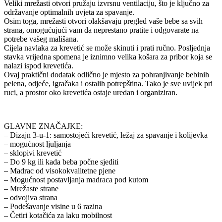
Veliki mrežasti otvori pružaju izvrsnu ventilaciju, što je ključno za
održavanje optimalnih uvjeta za spavanje.
Osim toga, mrežasti otvori olakšavaju pregled vaše bebe sa svih
strana, omogućujući vam da neprestano pratite i odgovarate na
potrebe vašeg mališana.
Cijela navlaka za krevetić se može skinuti i prati ručno. Posljednja
stavka vrijedna spomena je iznimno velika košara za pribor koja se
nalazi ispod krevetića.
Ovaj praktični dodatak odlično je mjesto za pohranjivanje bebinih
pelena, odjeće, igračaka i ostalih potrepština. Tako je sve uvijek pri
ruci, a prostor oko krevetića ostaje uredan i organiziran.
GLAVNE ZNAČAJKE:
– Dizajn 3-u-1: samostojeći krevetić, ležaj za spavanje i kolijevka
– mogućnost ljuljanja
– sklopivi krevetić
– Do 9 kg ili kada beba počne sjediti
– Madrac od visokokvalitetne pjene
– Mogućnost postavljanja madraca pod kutom
– Mrežaste strane
– odvojiva strana
– Podešavanje visine u 6 razina
– Četiri kotačića za laku mobilnost