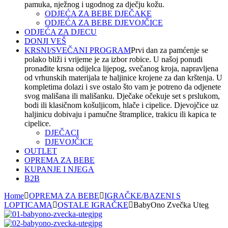
pamuka, nježnog i ugodnog za dječju kožu.
ODJEĆA ZA BEBE DJEČAKE
ODJEĆA ZA BEBE DJEVOJČICE
ODJEĆA ZA DJECU
DONJI VEŠ
KRSNI/SVEČANI PROGRAM
Prvi dan za pamćenje se
polako bliži i vrijeme je za izbor robice. U našoj ponudi
pronađite krsna odijelca lijepog, svečanog kroja, napravljena
od vrhunskih materijala te haljinice krojene za dan krštenja. U
kompletima dolazi i sve ostalo što vam je potreno da odjenete
svog mališana ili mališanku. Dječake očekuje set s prslukom,
bodi ili klasičnom košuljicom, hlače i cipelice. Djevojčice uz
haljinicu dobivaju i pamučne štramplice, trakicu ili kapica te
cipelice.
DJEČACI
DJEVOJČICE
OUTLET
OPREMA ZA BEBE
KUPANJE I NJEGA
B2B
Home
OPREMA ZA BEBE
IGRAČKE/BAZENI S
LOPTICAMA
OSTALE IGRAČKE
BabyOno Zvečka Uteg