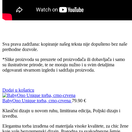
Sva prava zadržana: kopiranje našeg teksta nije dopušteno bez naše
prethodne dozvole.
*Slike proizvoda su preuzete od proizvođača ili dobavljača i samo
su ilustrativne prirode, te ne moraju nužno i u svim detaljima
odgovarati stvarnom izgledu i sadržaju proizvoda.
Dodaj u košaricu
BabyOno Unique torba, crno-crvena
79.90
€
Klasični dizajn u novom ruhu, limitirana edicija, Poljski dizajn i
izvedba.
Elegantna torba izrađena od materijala visoke kvalitete, za chic žene
koje vole bezvremenski dizajn. Pogodna za svakodnevne šetnje,