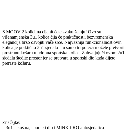
S MOOV 2 kolicima cijenit ćete svaku šetnju! Ovo su
višenamjenska 3u1 kolica čija će praktičnost i bezvremenska
elegancija brzo osvojiti vaše srce. Najvažnija funkcionalnost ovih
kolica je praktično 2u1 sjedalo – u samo tri poteza možete pretvoriti
prostranu košaru u udobna sportska kolica. Zahvaljujući ovom 2u1
sjedalu štedite prostor jer se pretvara u sportski dio kada dijete
preraste košaru.
Značajke:
– 3u1 – košara, sportski dio i MINK PRO autosjedalica