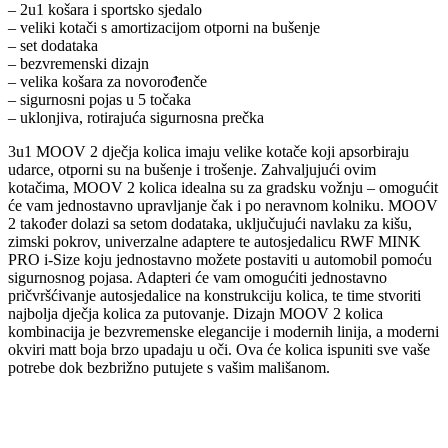
– 2u1 košara i sportsko sjedalo
– veliki kotači s amortizacijom otporni na bušenje
– set dodataka
– bezvremenski dizajn
– velika košara za novorođenče
– sigurnosni pojas u 5 točaka
– uklonjiva, rotirajuća sigurnosna prečka
3u1 MOOV 2 dječja kolica imaju velike kotače koji apsorbiraju
udarce, otporni su na bušenje i trošenje. Zahvaljujući ovim
kotačima, MOOV 2 kolica idealna su za gradsku vožnju – omogućit
će vam jednostavno upravljanje čak i po neravnom kolniku. MOOV
2 također dolazi sa setom dodataka, uključujući navlaku za kišu,
zimski pokrov, univerzalne adaptere te autosjedalicu RWF MINK
PRO i-Size koju jednostavno možete postaviti u automobil pomoću
sigurnosnog pojasa. Adapteri će vam omogućiti jednostavno
pričvršćivanje autosjedalice na konstrukciju kolica, te time stvoriti
najbolja dječja kolica za putovanje. Dizajn MOOV 2 kolica
kombinacija je bezvremenske elegancije i modernih linija, a moderni
okviri matt boja brzo upadaju u oči. Ova će kolica ispuniti sve vaše
potrebe dok bezbrižno putujete s vašim mališanom.