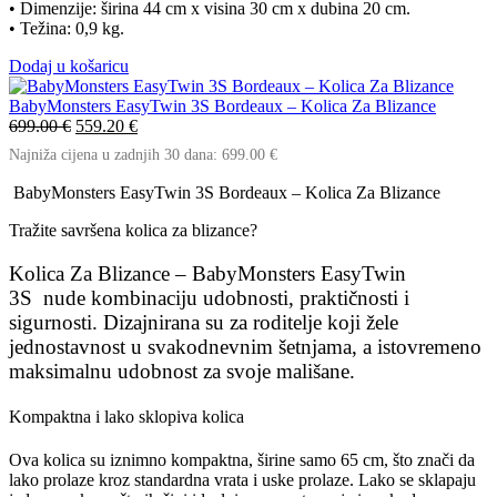
• Dimenzije: širina 44 cm x visina 30 cm x dubina 20 cm.
• Težina: 0,9 kg.
Dodaj u košaricu
BabyMonsters EasyTwin 3S Bordeaux – Kolica Za Blizance
Izvorna
Trenutna
699.00
€
559.20
€
cijena
cijena
Najniža cijena u zadnjih 30 dana:
699.00
€
bila
je:
je:
559.20 €.
BabyMonsters EasyTwin 3S Bordeaux – Kolica Za Blizance
699.00 €.
Tražite savršena
kolica za blizance
?
Kolica Za Blizance – BabyMonsters EasyTwin
3S
nude
kombinaciju udobnosti, praktičnosti i
sigurnosti
. Dizajnirana su za roditelje koji žele
jednostavnost u svakodnevnim šetnjama, a istovremeno
maksimalnu udobnost za svoje mališane.
Kompaktna i lako sklopiva kolica
Ova kolica su
iznimno kompaktna
, širine samo
65 cm
, što znači da
lako prolaze kroz
standardna vrata
i uske prolaze. Lako se sklapaju