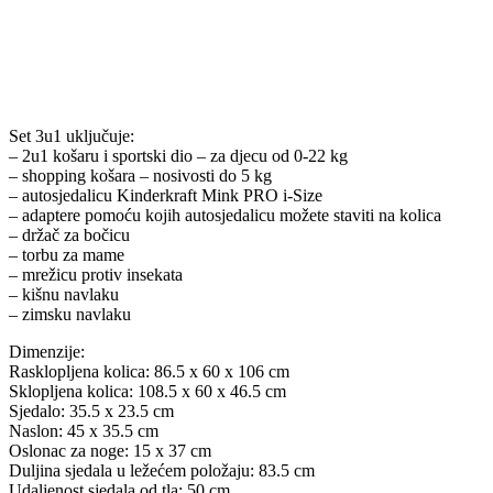
Set 3u1 uključuje:
– 2u1 košaru i sportski dio – za djecu od 0-22 kg
– shopping košara – nosivosti do 5 kg
– autosjedalicu Kinderkraft Mink PRO i-Size
– adaptere pomoću kojih autosjedalicu možete staviti na kolica
– držač za bočicu
– torbu za mame
– mrežicu protiv insekata
– kišnu navlaku
– zimsku navlaku
Dimenzije:
Rasklopljena kolica: 86.5 x 60 x 106 cm
Sklopljena kolica: 108.5 x 60 x 46.5 cm
Sjedalo: 35.5 x 23.5 cm
Naslon: 45 x 35.5 cm
Oslonac za noge: 15 x 37 cm
Duljina sjedala u ležećem položaju: 83.5 cm
Udaljenost sjedala od tla: 50 cm