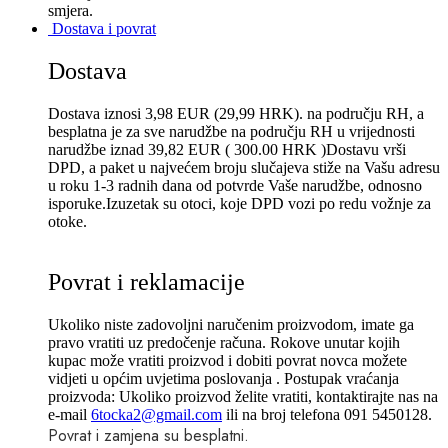
smjera.
Dostava i povrat
Dostava
Dostava iznosi 3,98 EUR (29,99 HRK). na području RH, a
besplatna je za sve narudžbe na području RH u vrijednosti
narudžbe iznad 39,82 EUR ( 300.00 HRK )Dostavu vrši
DPD, a paket u najvećem broju slučajeva stiže na Vašu adresu
u roku 1-3 radnih dana od potvrde Vaše narudžbe, odnosno
isporuke.Izuzetak su otoci, koje DPD vozi po redu vožnje za
otoke.
Povrat i reklamacije
Ukoliko niste zadovoljni naručenim proizvodom, imate ga
pravo vratiti uz predočenje računa. Rokove unutar kojih
kupac može vratiti proizvod i dobiti povrat novca možete
vidjeti u općim uvjetima poslovanja . Postupak vraćanja
proizvoda: Ukoliko proizvod želite vratiti, kontaktirajte nas na
e-mail
6tocka2@gmail.com
ili na broj telefona 091 5450128.
Povrat i zamjena su besplatni.