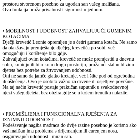
prostoru stvorenom posebno za ugodan san vašeg mališana.
Ova funkcija pruža privatnost i sigurnost u jednom.
• MOBILNOST I UDOBNOST ZAHVALJUJUĆI GUMENIM
KOTAČIMA
Dječji krevetić Leonie opremljen je s četiri gumena kotača. Ne samo
da olakšavaju premještanje dječjeg krevetića po sobi, već
omogućuju i korištenje bilo gdje.
Zahvaljujući ovim kotačima, krevetić se može premjestiti u dnevnu
sobu, kuhinju ili bilo koju drugu prostoriju, pružajući stalnu blizinu
djeteta bez potrebe za žrtvovanjem udobnosti.
Oni ne samo da jamče glatko kretanje, već i štite pod od ogrebotina
ili oštećenja. Ovo je osobito važno za drvene ili osjetljive površine.
Na taj način krevetić postaje praktičan suputnik u svakodnevnoj
njezi vašeg djeteta, bez obzira gdje se u kojem trenutku nalazite.
• PROMIŠLJENA I FUNKCIONALNA RJEŠENJA ZA
IZNIMNU ODOBNOST
Podešavanje nagiba madraca do dvije razine posebno je korisno ako
vaš mališan ima problema s drijemanjem ili curenjem nosa,
osiguravajući udobnost i miran san.