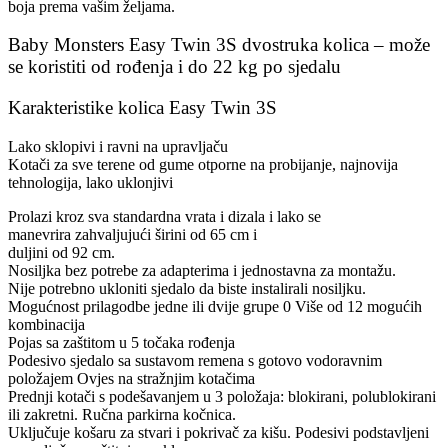
boja prema vašim željama
.
Baby Monsters Easy Twin 3S dvostruka kolica – može
se koristiti od rođenja i do 22 kg po sjedalu
Karakteristike kolica Easy Twin 3S
Lako sklopivi i ravni na upravljaču
Kotači za sve terene od gume otporne na probijanje, najnovija
tehnologija, lako uklonjivi
Prolazi kroz sva standardna vrata i dizala i lako se
manevrira zahvaljujući širini od 65 cm i
duljini od 92 cm.
Nosiljka bez potrebe za adapterima i jednostavna za montažu.
Nije potrebno ukloniti sjedalo da biste instalirali nosiljku.
Mogućnost prilagodbe jedne ili dvije grupe 0 Više od 12 mogućih
kombinacija
Pojas sa zaštitom u 5 točaka rođenja
Podesivo sjedalo sa sustavom remena s gotovo vodoravnim
položajem Ovjes na stražnjim kotačima
Prednji kotači s podešavanjem u 3 položaja: blokirani, polublokirani
ili zakretni. Ručna parkirna kočnica.
Uključuje košaru za stvari i pokrivač za kišu. Podesivi podstavljeni