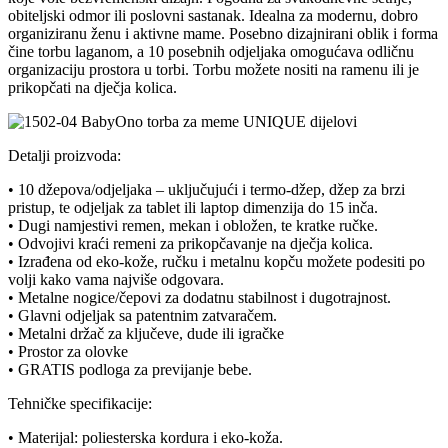
obiteljski odmor ili poslovni sastanak. Idealna za modernu, dobro
organiziranu ženu i aktivne mame. Posebno dizajnirani oblik i forma
čine torbu laganom, a 10 posebnih odjeljaka omogućava odličnu
organizaciju prostora u torbi. Torbu možete nositi na ramenu ili je
prikopčati na dječja kolica.
Detalji proizvoda:
• 10 džepova/odjeljaka – uključujući i termo-džep, džep za brzi
pristup, te odjeljak za tablet ili laptop dimenzija do 15 inča.
• Dugi namjestivi remen, mekan i obložen, te kratke ručke.
• Odvojivi kraći remeni za prikopčavanje na dječja kolica.
• Izrađena od eko-kože, ručku i metalnu kopču možete podesiti po
volji kako vama najviše odgovara.
• Metalne nogice/čepovi za dodatnu stabilnost i dugotrajnost.
• Glavni odjeljak sa patentnim zatvaračem.
• Metalni držač za ključeve, dude ili igračke
• Prostor za olovke
• GRATIS podloga za previjanje bebe.
Tehničke specifikacije:
• Materijal: poliesterska kordura i eko-koža.