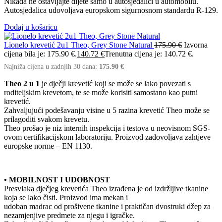
Nikada ne ostavljajte dijete samo u autosjedalici u automobilu.
Autosjedalica udovoljava europskom sigurnosnom standardu R-129.
Dodaj u košaricu
Lionelo krevetić 2u1 Theo, Grey Stone Natural
175.90
€
Izvorna
cijena bila je: 175.90 €.
140.72
€
Trenutna cijena je: 140.72 €.
Najniža cijena u zadnjih 30 dana:
175.90
€
Theo 2 u 1
je dječji krevetić koji se može se lako povezati s
roditeljskim krevetom, te se može korisiti samostano kao putni
krevetić.
Zahvaljujući podešavanju visine u 5 razina krevetić Theo može se
prilagoditi svakom krevetu.
Theo prošao je niz internih inspekcija i testova u neovisnom SGS-
ovom certifikacijskom laboratoriju. Proizvod zadovoljava zahtjeve
europske norme – EN 1130.
• MOBILNOST I UDOBNOST
Presvlaka dječjeg krevetića Theo izrađena je od izdržljive tkanine
koja se lako čisti. Proizvod ima mekan i
udoban madrac od prošivene tkanine i praktičan dvostruki džep za
nezamjenjive predmete za njegu i igračke.