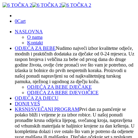
0
Cart
NASLOVNA
O nama
Kontakt
ODJEĆA ZA BEBE
Nudimo najveći izbor kvalitetne odjeće,
modnih i praktičnih dodataka za dječake od 0-24 mjeseca. Uz
raspon brojeva i veličina za bebe od prvog dana do druge
godine života, ovdje ćete pronaći sve što vam je potrebno, od
izlaska iz bolnice do prvih nespretnih koraka. Proizvodi u
našoj ponudi napravljeni su od najkvalitetnijeg turskog
pamuka, nježnog i ugodnog za dječju kožu.
ODJEĆA ZA BEBE DJEČAKE
ODJEĆA ZA BEBE DJEVOJČICE
ODJEĆA ZA DJECU
DONJI VEŠ
KRSNI/SVEČANI PROGRAM
Prvi dan za pamćenje se
polako bliži i vrijeme je za izbor robice. U našoj ponudi
pronađite krsna odijelca lijepog, svečanog kroja, napravljena
od vrhunskih materijala te haljinice krojene za dan krštenja. U
kompletima dolazi i sve ostalo što vam je potreno da odjenete
svog mališana ili mališanku. Dječake očekuje set s prslukom,