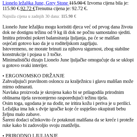
Lionelo ležaljka June, Grey Stone
115.90
€
Izvorna cijena bila je:
115.90 €.
92.72
€
Trenutna cijena je: 92.72 €.
Najniža cijena u zadnjih 30 dana:
115.90
€
Lionelo June ležaljku mogu koristiti djeca već od prvog dana života
dok ne dostignu težinu od 9 kg ili dok ne počnu samostalno sjediti.
Imitira prirodni pokret balansiranja ljuljanja, pa će se mališan
osjećati gotovo kao da je u roditeljskom zagrljaju.
Istovremeno, ne morate brinuti za njihovu sigurnost, zbog stabilne
konstrukcije i pojasa u 3 točke.
Minimalistički dizajn Lionelo June ljuljačke omogućuje da se uklopi
u gotovo svaki interijer.
• ERGONOMSKO DRŽANJE
Zahvaljujući pravilnom osloncu za kralježnicu i glavu mališan može
mirno odmarati.
Navlaka proizvoda je skrojena kako bi se prilagodila prirodnim
oblinama tijela ravnomjerno raspoređujući težinu tijela.
Osim toga, ugodana je na dodir, ne iritira kožu i periva je u perilici.
Ležaljka ima luk s dvije igračke koje će uspješno okupirati bebu
željnu malo zabave.
Šareni dodaci učinkovito će potaknuti mališana da se kreće i proteže
ruke kako bi zadovoljio svoju znatiželju.
• PRIRODNO LJULJANJE