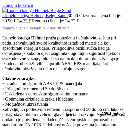
Dodaj u košaricu
Lionelo kaciga Helmet, Beige Sand
30.90
€
Izvorna cijena bila je:
30.90 €.
24.72
€
Trenutna cijena je: 24.72 €.
Najniža cijena u zadnjih 30 dana:
30.90
€
Lionelo
kaciga Helmet
pruža pouzdanu i učinkovitu zaštitu pri
padu, zahvaljujući svojoj kvalitetnoj izradi od materijala koji
apsorbiraju energiju udara. Prilagodljiva biciklistička kaciga
osmišljena je kako bi djeci osigurala dugotrajnu sigurnost tijekom
svakodnevne vožnje, bilo da su na biciklu ili romobilu. Kaciga je
izrađena od izdržljivih i sigurnih ABS i EPS materijala, koji
učinkovito ublažavaju udarce u slučaju nezgode.
Glavne značajke:
• Izrađena od sigurnih ABS i EPS materijala
• Prilagodljiv remen od 50 do 56 cm
• Usklađena s europskim sigurnosnim normama
• Optimalna cirkulacija zraka i hlađenje
• Mogućnost ukrašavanja
Zahvaljujući podesivom remenu u rasponu od 50 do 56 cm, lako se
-20%
-20%
-20%
-20%
-20%
Limited
Limited
Limited
Limited
Limited
prilagođava obliku i veličini glave djeteta u razvoju. Njena sigurnost
dodatno je potvrđena usklađenošću s europskim sigurnosnim
standardom EN 1078. Udobnost nošenja povećana je dodatnom