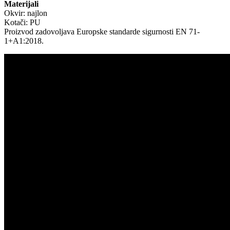
Materijali
Okvir: najlon
Kotači: PU
Proizvod zadovoljava Europske standarde sigurnosti EN 71-
1+A1:2018.