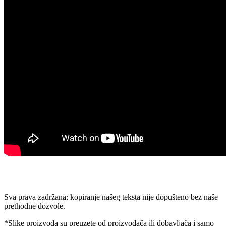
Sva prava zadržana: kopiranje našeg teksta nije dopušteno bez naše
prethodne dozvole.
*Slike proizvoda su preuzete od proizvođača ili dobavljača i samo