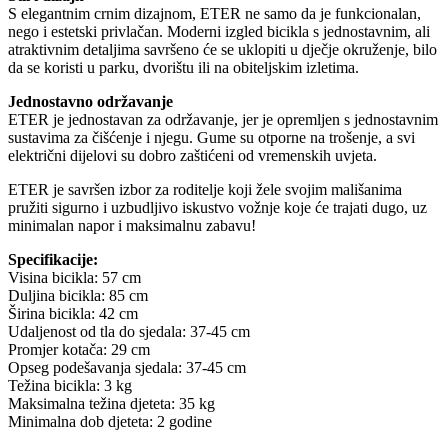
S elegantnim crnim dizajnom, ETER ne samo da je funkcionalan,
nego i estetski privlačan. Moderni izgled bicikla s jednostavnim, ali
atraktivnim detaljima savršeno će se uklopiti u dječje okruženje, bilo
da se koristi u parku, dvorištu ili na obiteljskim izletima.
Jednostavno održavanje
ETER je jednostavan za održavanje, jer je opremljen s jednostavnim
sustavima za čišćenje i njegu. Gume su otporne na trošenje, a svi
električni dijelovi su dobro zaštićeni od vremenskih uvjeta.
ETER je savršen izbor za roditelje koji žele svojim mališanima
pružiti sigurno i uzbudljivo iskustvo vožnje koje će trajati dugo, uz
minimalan napor i maksimalnu zabavu!
Specifikacije:
Visina bicikla: 57 cm
Duljina bicikla: 85 cm
Širina bicikla: 42 cm
Udaljenost od tla do sjedala: 37-45 cm
Promjer kotača: 29 cm
Opseg podešavanja sjedala: 37-45 cm
Težina bicikla: 3 kg
Maksimalna težina djeteta: 35 kg
Minimalna dob djeteta: 2 godine