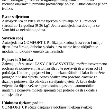
vodilice olakšavaju pravilno provlačenje pojasa. Autosjedalica je bez
isofixa.
Raste s djetetom
Autosjedalica će biti s Vama tijekom putovanja od 15 mjeseci
starosti do 12 godina (9-36 kg)! Jedna autosjedalica dovoljna će
Vam biti za nekoliko godina.
Savršen spoj
Autosjedalica COMFORT UP i-Size prikladna je za veću i manju
djecu. Ima široko, duboko sjedalo, a za manje bebe uključen je
modularni, uklonjiv umetak za najmlađe.
Pojasevi s 5 točaka
Zahvaljujući sustavu EASY GROW SYSTEM, možete istovremeno
podešavati pojaseve i naslon za glavu te postaviti ih u jedan od 11
položaja. Unutarnji pojasevi imaju mekane štitnike i lako ih možete
prilagoditi visini djeteta. Autosjedalica ima posebne elastike za
držanje pojaseva, što olakšava stavljanje djeteta. A kada dođe
vrijeme da dijete vežete sigurnosnim pojasom u automobilu:
unutarnje pojaseve možete spremiti bez potrebe da ih skidate s
autosjedalice.
Udobnost tijekom godina
COMFORT UP i-Size osigurava udobnost tijekom svakog