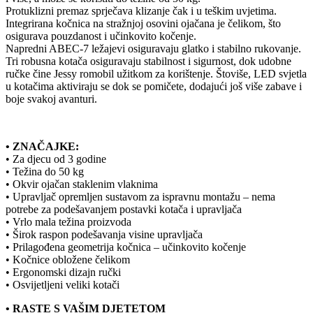
Protuklizni premaz sprječava klizanje čak i u teškim uvjetima.
Integrirana kočnica na stražnjoj osovini ojačana je čelikom, što
osigurava pouzdanost i učinkovito kočenje.
Napredni ABEC-7 ležajevi osiguravaju glatko i stabilno rukovanje.
Tri robusna kotača osiguravaju stabilnost i sigurnost, dok udobne
ručke čine Jessy romobil užitkom za korištenje. Štoviše, LED svjetla
u kotačima aktiviraju se dok se pomičete, dodajući još više zabave i
boje svakoj avanturi.
• ZNAČAJKE:
• Za djecu od 3 godine
• Težina do 50 kg
• Okvir ojačan staklenim vlaknima
• Upravljač opremljen sustavom za ispravnu montažu – nema
potrebe za podešavanjem postavki kotača i upravljača
• Vrlo mala težina proizvoda
• Širok raspon podešavanja visine upravljača
• Prilagođena geometrija kočnica – učinkovito kočenje
• Kočnice obložene čelikom
• Ergonomski dizajn ručki
• Osvijetljeni veliki kotači
• RASTE S VAŠIM DJETETOM