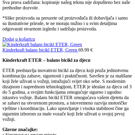
Sva prava zadržana: kopiranje našeg teksta nije dopušteno bez naše
prethodne dozvole.
*Slike proizvoda su preuzete od proizvođača ili dobavljača i samo
su ilustrativne prirode, te ne moraju nužno i u svim detaljima
odgovarati stvarnom izgledu i sadržaju proizvoda.
Dodaj u košaricu
Kinderkraft balans bicikl ETER, Green
69.99
€
Kinderkraft ETER – balans bicikl za djecu
ETER predstavlja inovativni bicikl za djecu koji pruža jedinstvenu
kombinaciju zabave, sigurnosti i praktičnosti. Savršen je za mališane
koji žele uživati u vožnji, istražujući svijet oko sebe. S modernim
dizajnom i naprednom tehnologijom, ETER je idealan za djecu od 3
do 5 godina, a svojim funkcijama omogućuje sigurno i ugodno
iskustvo vožnje. Balans bicikl ETER omogućava vašem djetetu da
se zabavi na otvorenom prostoru, a istovremeno razvija motoričke
vještine i koordinaciju. Lako upravljanje i visoka stabilnost čine ga
sigurnim izborom za male vozače koji žele uživati u svojoj prvoj
vožnji.
Glavne značajke:
• Sigurnost na prvom mjestu