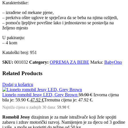
Karakteristike:
– izrađene od mekane pjene,
– prekriva oštre uglove te sprječava da se beba na njima ozlijedi,
– pomoću ljepljive površine lako i jednostavno se postavlja na
željeno mjesto
U pakiranju:
– 4 kom
Kataloški broj: 951
SKU:
001032
Category:
OPREMA ZA BEBE
Marka:
BabyOno
Related Products
Dodaj u košaricu
Lionelo romobil Jessy LED, Grey Brown
59.90
€
Izvorna cijena
bila je: 59.90 €.
47.92
€
Trenutna cijena je: 47.92 €.
Najniža cijena u zadnjih 30 dana:
59.90
€
Romobil Jessy
dizajniran je za male istraživače koji žele spojiti
zabavu i zdrav motorički razvoj. Namijenjen je za djecu od 3 godine
i više, a može se koristiti do težine od 50 kg.