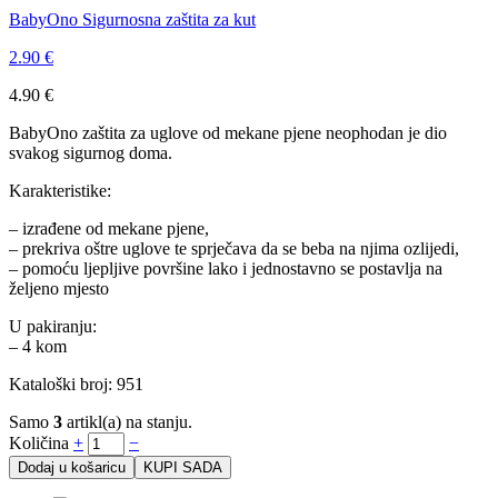
BabyOno Sigurnosna zaštita za kut
2.90
€
4.90
€
BabyOno zaštita za uglove od mekane pjene neophodan je dio
svakog sigurnog doma.
Karakteristike:
– izrađene od mekane pjene,
– prekriva oštre uglove te sprječava da se beba na njima ozlijedi,
– pomoću ljepljive površine lako i jednostavno se postavlja na
željeno mjesto
U pakiranju:
– 4 kom
Kataloški broj: 951
Samo
3
artikl(a) na stanju.
Količina
+
−
Dodaj u košaricu
KUPI SADA