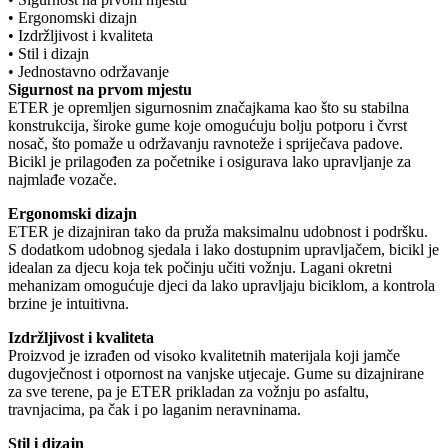
• Ergonomski dizajn
• Izdržljivost i kvaliteta
• Stil i dizajn
• Jednostavno održavanje
Sigurnost na prvom mjestu
ETER je opremljen sigurnosnim značajkama kao što su stabilna
konstrukcija, široke gume koje omogućuju bolju potporu i čvrst
nosač, što pomaže u održavanju ravnoteže i spriječava padove.
Bicikl je prilagođen za početnike i osigurava lako upravljanje za
najmlađe vozače.
Ergonomski dizajn
ETER je dizajniran tako da pruža maksimalnu udobnost i podršku.
S dodatkom udobnog sjedala i lako dostupnim upravljačem, bicikl je
idealan za djecu koja tek počinju učiti vožnju. Lagani okretni
mehanizam omogućuje djeci da lako upravljaju biciklom, a kontrola
brzine je intuitivna.
Izdržljivost i kvaliteta
Proizvod je izrađen od visoko kvalitetnih materijala koji jamče
dugovječnost i otpornost na vanjske utjecaje. Gume su dizajnirane
za sve terene, pa je ETER prikladan za vožnju po asfaltu,
travnjacima, pa čak i po laganim neravninama.
Stil i dizajn