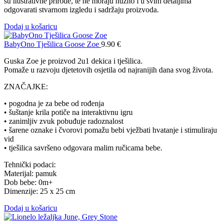
su ilustrativne prirode, te ne moraju nužno i u svim detaljima
odgovarati stvarnom izgledu i sadržaju proizvoda.
Dodaj u košaricu
BabyOno Tješilica Goose Zoe
9.90
€
Guska Zoe je proizvod 2u1 dekica i tješilica.
Pomaže u razvoju djetetovih osjetila od najranijih dana svog života.
ZNAČAJKE:
• pogodna je za bebe od rođenja
• šuštanje krila potiče na interaktivnu igru
• zanimljiv zvuk pobuđuje radoznalost
• šarene oznake i čvorovi pomažu bebi vježbati hvatanje i stimuliraju
vid
• tješilica savršeno odgovara malim ručicama bebe.
Tehnički podaci:
Materijal: pamuk
Dob bebe: 0m+
Dimenzije: 25 x 25 cm
Dodaj u košaricu