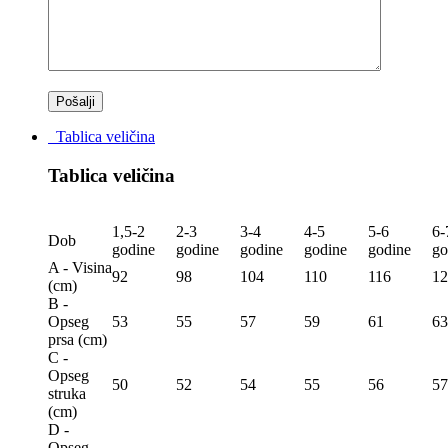
Tablica veličina
Tablica veličina
1,5-2
2-3
3-4
4-5
5-6
6-
Dob
godine
godine
godine
godine
godine
go
A - Visina
92
98
104
110
116
12
(сm)
B -
Opseg
53
55
57
59
61
63
prsa (сm)
C -
Opseg
50
52
54
55
56
57
struka
(сm)
D -
Opseg