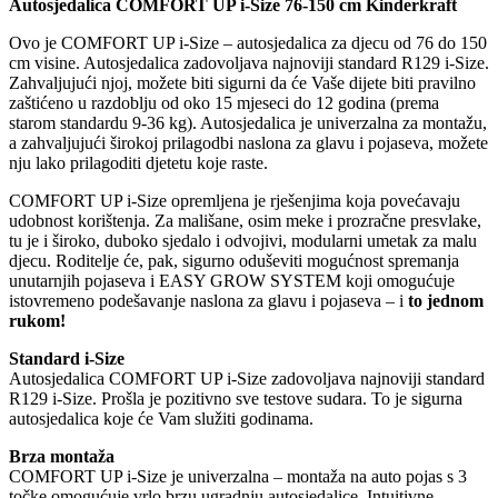
Autosjedalica COMFORT UP i-Size 76-150 cm Kinderkraft
Ovo je COMFORT UP i-Size – autosjedalica za djecu od 76 do 150
cm visine. Autosjedalica zadovoljava najnoviji standard R129 i-Size.
Zahvaljujući njoj, možete biti sigurni da će Vaše dijete biti pravilno
zaštićeno u razdoblju od oko 15 mjeseci do 12 godina (prema
starom standardu 9-36 kg). Autosjedalica je univerzalna za montažu,
a zahvaljujući širokoj prilagodbi naslona za glavu i pojaseva, možete
nju lako prilagoditi djetetu koje raste.
COMFORT UP i-Size opremljena je rješenjima koja povećavaju
udobnost korištenja. Za mališane, osim meke i prozračne presvlake,
tu je i široko, duboko sjedalo i odvojivi, modularni umetak za malu
djecu. Roditelje će, pak, sigurno oduševiti mogućnost spremanja
unutarnjih pojaseva i EASY GROW SYSTEM koji omogućuje
istovremeno podešavanje naslona za glavu i pojaseva – i
to jednom
rukom!
Standard i-Size
Autosjedalica COMFORT UP i-Size zadovoljava najnoviji standard
R129 i-Size. Prošla je pozitivno sve testove sudara. To je sigurna
autosjedalica koje će Vam služiti godinama.
Brza montaža
COMFORT UP i-Size je univerzalna – montaža na auto pojas s 3
točke omogućuje vrlo brzu ugradnju autosjedalice. Intuitivne