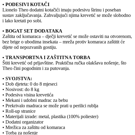
• PODESIVI KOTAČI
Lionelo Theo dodatni kotačići imaju podesivu širinu i poseban
sustav zaključavanja. Zahvaljujući njima krevetić se može slobodno
i lako kretati po sobi.
• BOGAT SET DODATAKA
Zaštita od komaraca – dječji krevetić se može ostaviti na otvorenom,
bez brige o ubodima insekata – mreža protiv komaraca zaštitit će
dijete od nepozvanih gostiju.
• TRANSPORTNA I ZAŠTITNA TORBA
Štiti krevetić od prljavštine. Praktična ručka olakšava nošenje, što
Theo čini pogodnim i za putovanja.
• SVOJSTVA:
• Dob djeteta: 0 do 8 mjeseci
• Nosivost: do 8 kg
• Podesiva visina krevetića
• Mekani i udobni madrac za bebu
• Prekrivalo madraca se može prati u perilici rublja
• Roll-up stranice
• Materijali izrade: metal, plastika (100% poliester)
• Dodatni organizator
• Mrežica za zaštitu od komaraca
• Torba za nošenje