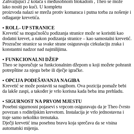
Zahvaljujući 2 kotača s međusobnom blokadom , Theo se može
lako nositi po kući. U kompletu
proizvoda nalazi se mreža protiv komaraca i putna torba za nošenje i
odlaganje krevetića.
• ROLL- UP STRANICE
Krevetić sa mogućnošću podizanja stranice može se koristiti kao
dodatni krevet, a nakon podizanja stranice – kao samostalni krevetić.
Prozračne stranice sa svake strane osiguravaju cirkulaciju zraka i
konstantni nadzor nad najmilijima.
• FUNKCIONALNI DŽEP
Theo se isporučuje sa funkcionalnim džepom u koji možete pohranit
potrepštine za njegu bebe ili dječje igračke.
• OPCIJA PODEŠAVANJA NAGIBA
Krevetić se može postaviti sa nagibom. Ova pozicija pomaže bebi
da lakše zaspi, a također je vrlo korisna kada beba ima prehladu.
• SIGURNOST NA PRVOM MJESTU
Posebni sigurnosni pojasevi s vrpcom osiguravaju da je Theo čvrsto
povezan s roditeljskim krevetom. Instalacija je vrlo jednostavna i
traje samo nekoliko trenutaka.
Dječji krevetić ima posebnu bravu koja sprečava da se visina
automatski mijenja.