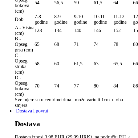
54
56,5
59
61,5
64
66
bokova
(сm)
7-8
8-9
9-10
10-11
11-12
12
Dob
godine
godine
godine
godine
godine
go
A - Visina
128
134
140
146
152
15
(сm)
B -
Opseg
65
68
71
74
78
80
prsa (сm)
C -
Opseg
58
60
61,5
63
65,5
66
struka
(сm)
D -
Opseg
70
74
77
80
84
86
bokova
(сm)
Sve mjere su u centrimetrima
i može varirati 1cm u oba
smjera.
Dostava i povrat
Dostava
Dostava iznosi 3,98 EUR (29,99 HRK). na području RH, a