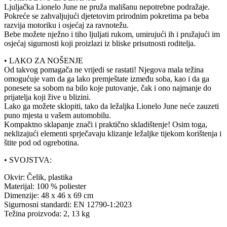
Ljuljačka Lionelo June ne pruža mališanu nepotrebne podražaje.
Pokreće se zahvaljujući djetetovim prirodnim pokretima pa beba
razvija motoriku i osjećaj za ravnotežu.
Bebe možete nježno i tiho ljuljati rukom, umirujući ih i pružajući im
osjećaj sigurnosti koji proizlazi iz bliske prisutnosti roditelja.
• LAKO ZA NOŠENJE
Od takvog pomagača ne vrijedi se rastati! Njegova mala težina
omogućuje vam da ga lako premještate između soba, kao i da ga
ponesete sa sobom na bilo koje putovanje, čak i ono najmanje do
prijatelja koji žive u blizini.
Lako ga možete sklopiti, tako da ležaljka Lionelo June neće zauzeti
puno mjesta u vašem automobilu.
Kompaktno sklapanje znači i praktično skladištenje! Osim toga,
neklizajući elementi sprječavaju klizanje ležaljke tijekom korištenja i
štite pod od ogrebotina.
• SVOJSTVA:
Okvir: Čelik, plastika
Materijal: 100 % poliester
Dimenzije: 48 x 46 x 69 cm
Sigurnosni standardi: EN 12790-1:2023
Težina proizvoda: 2, 13 kg