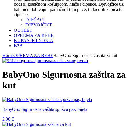
bodi ili klasičnom košuljicom, hlače i cipelice. Djevojčice uz
haljinicu dobivaju i pamučne štramplice, trakicu ili kapica te
cipelice.
DJEČACI
DJEVOJČICE
OUTLET
OPREMA ZA BEBE
KUPANJE I NJEGA
B2B
Home
OPREMA ZA BEBE
BabyOno Sigurnosna zaštita za kut
BabyOno Sigurnosna zaštita za
kut
BabyOno Sigurnosna zaštita spužva pas, bijela
2.90
€