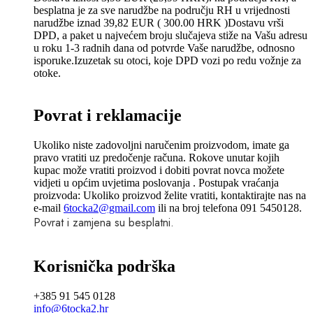
besplatna je za sve narudžbe na području RH u vrijednosti
narudžbe iznad 39,82 EUR ( 300.00 HRK )Dostavu vrši
DPD, a paket u najvećem broju slučajeva stiže na Vašu adresu
u roku 1-3 radnih dana od potvrde Vaše narudžbe, odnosno
isporuke.Izuzetak su otoci, koje DPD vozi po redu vožnje za
otoke.
Povrat i reklamacije
Ukoliko niste zadovoljni naručenim proizvodom, imate ga
pravo vratiti uz predočenje računa. Rokove unutar kojih
kupac može vratiti proizvod i dobiti povrat novca možete
vidjeti u općim uvjetima poslovanja . Postupak vraćanja
proizvoda: Ukoliko proizvod želite vratiti, kontaktirajte nas na
e-mail
6tocka2@gmail.com
ili na broj telefona 091 5450128.
Povrat i zamjena su besplatni.
Korisnička podrška
+385 91 545 0128
info@6tocka2.hr