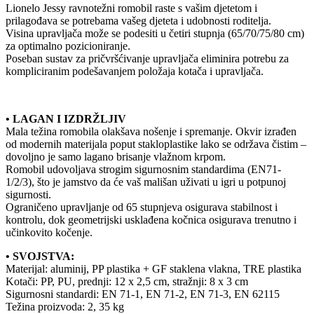
Lionelo Jessy ravnotežni romobil raste s vašim djetetom i
prilagođava se potrebama vašeg djeteta i udobnosti roditelja.
Visina upravljača može se podesiti u četiri stupnja (65/70/75/80 cm)
za optimalno pozicioniranje.
Poseban sustav za pričvršćivanje upravljača eliminira potrebu za
kompliciranim podešavanjem položaja kotača i upravljača.
• LAGAN I IZDRŽLJIV
Mala težina romobila olakšava nošenje i spremanje. Okvir izrađen
od modernih materijala poput stakloplastike lako se održava čistim –
dovoljno je samo lagano brisanje vlažnom krpom.
Romobil udovoljava strogim sigurnosnim standardima (EN71-
1/2/3), što je jamstvo da će vaš mališan uživati u igri u potpunoj
sigurnosti.
Ograničeno upravljanje od 65 stupnjeva osigurava stabilnost i
kontrolu, dok geometrijski usklađena kočnica osigurava trenutno i
učinkovito kočenje.
• SVOJSTVA:
Materijal: aluminij, PP plastika + GF staklena vlakna, TRE plastika
Kotači: PP, PU, prednji: 12 x 2,5 cm, stražnji: 8 x 3 cm
Sigurnosni standardi: EN 71-1, EN 71-2, EN 71-3, EN 62115
Težina proizvoda: 2, 35 kg