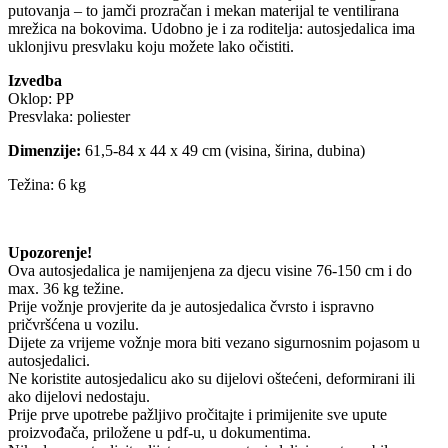
putovanja – to jamči prozračan i mekan materijal te ventilirana
mrežica na bokovima. Udobno je i za roditelja: autosjedalica ima
uklonjivu presvlaku koju možete lako očistiti.
Izvedba
Oklop: PP
Presvlaka: poliester
Dimenzije:
61,5-84 x 44 x 49 cm (visina, širina, dubina)
Težina: 6 kg
Upozorenje!
Ova autosjedalica je namijenjena za djecu visine 76-150 cm i do
max. 36 kg težine.
Prije vožnje provjerite da je autosjedalica čvrsto i ispravno
pričvršćena u vozilu.
Dijete za vrijeme vožnje mora biti vezano sigurnosnim pojasom u
autosjedalici.
Ne koristite autosjedalicu ako su dijelovi oštećeni, deformirani ili
ako dijelovi nedostaju.
Prije prve upotrebe pažljivo pročitajte i primijenite sve upute
proizvođača, priložene u pdf-u, u dokumentima.