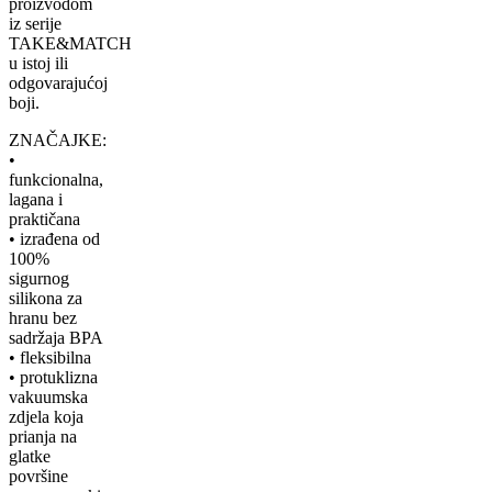
proizvodom
iz serije
TAKE&MATCH
u istoj ili
odgovarajućoj
boji.
ZNAČAJKE:
•
funkcionalna,
lagana i
praktičana
• izrađena od
100%
sigurnog
silikona za
hranu bez
sadržaja BPA
• fleksibilna
• protuklizna
vakuumska
zdjela koja
prianja na
glatke
površine