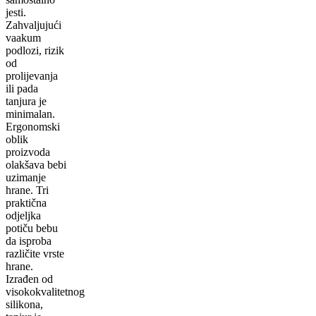
jesti.
Zahvaljujući
vaakum
podlozi, rizik
od
prolijevanja
ili pada
tanjura je
minimalan.
Ergonomski
oblik
proizvoda
olakšava bebi
uzimanje
hrane. Tri
praktična
odjeljka
potiču bebu
da isproba
različite vrste
hrane.
Izrađen od
visokokvalitetnog
silikona,