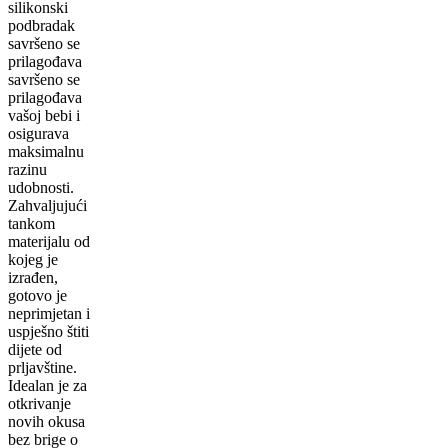
silikonski
podbradak
savršeno se
prilagođava
savršeno se
prilagođava
vašoj bebi i
osigurava
maksimalnu
razinu
udobnosti.
Zahvaljujući
tankom
materijalu od
kojeg je
izrađen,
gotovo je
neprimjetan i
uspješno štiti
dijete od
prljavštine.
Idealan je za
otkrivanje
novih okusa
bez brige o