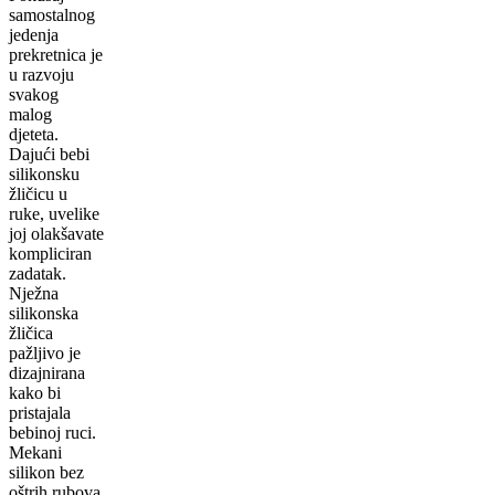
samostalnog
jedenja
prekretnica je
u razvoju
svakog
malog
djeteta.
Dajući bebi
silikonsku
žličicu u
ruke, uvelike
joj olakšavate
kompliciran
zadatak.
Nježna
silikonska
žličica
pažljivo je
dizajnirana
kako bi
pristajala
bebinoj ruci.
Mekani
silikon bez
oštrih rubova