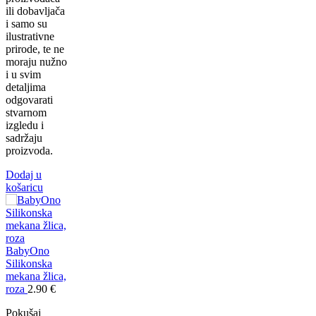
ili dobavljača
i samo su
ilustrativne
prirode, te ne
moraju nužno
i u svim
detaljima
odgovarati
stvarnom
izgledu i
sadržaju
proizvoda.
Dodaj u
košaricu
BabyOno
Silikonska
mekana žlica,
roza
2.90
€
Pokušaj