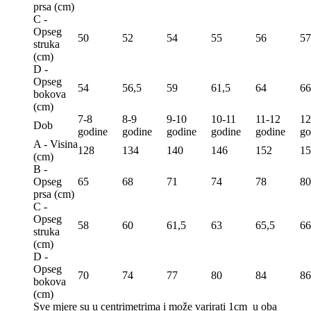
prsa (сm)
C -
Opseg
50
52
54
55
56
57
struka
(сm)
D -
Opseg
54
56,5
59
61,5
64
66
bokova
(сm)
7-8
8-9
9-10
10-11
11-12
12
Dob
godine
godine
godine
godine
godine
go
A - Visina
128
134
140
146
152
15
(сm)
B -
Opseg
65
68
71
74
78
80
prsa (сm)
C -
Opseg
58
60
61,5
63
65,5
66
struka
(сm)
D -
Opseg
70
74
77
80
84
86
bokova
(сm)
Sve mjere su u centrimetrima
i može varirati 1cm u oba