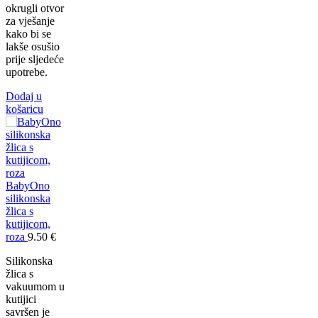
okrugli otvor
za vješanje
kako bi se
lakše osušio
prije sljedeće
upotrebe.
Dodaj u
košaricu
BabyOno
silikonska
žlica s
kutijicom,
roza
9.50
€
Silikonska
žlica s
vakuumom u
kutijici
savršen je