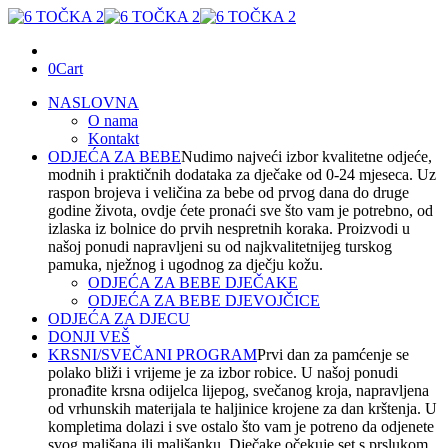
0
Cart
NASLOVNA
O nama
Kontakt
ODJEĆA ZA BEBE
Nudimo najveći izbor kvalitetne odjeće,
modnih i praktičnih dodataka za dječake od 0-24 mjeseca. Uz
raspon brojeva i veličina za bebe od prvog dana do druge
godine života, ovdje ćete pronaći sve što vam je potrebno, od
izlaska iz bolnice do prvih nespretnih koraka. Proizvodi u
našoj ponudi napravljeni su od najkvalitetnijeg turskog
pamuka, nježnog i ugodnog za dječju kožu.
ODJEĆA ZA BEBE DJEČAKE
ODJEĆA ZA BEBE DJEVOJČICE
ODJEĆA ZA DJECU
DONJI VEŠ
KRSNI/SVEČANI PROGRAM
Prvi dan za pamćenje se
polako bliži i vrijeme je za izbor robice. U našoj ponudi
pronađite krsna odijelca lijepog, svečanog kroja, napravljena
od vrhunskih materijala te haljinice krojene za dan krštenja. U
kompletima dolazi i sve ostalo što vam je potreno da odjenete
svog mališana ili mališanku. Dječake očekuje set s prslukom,