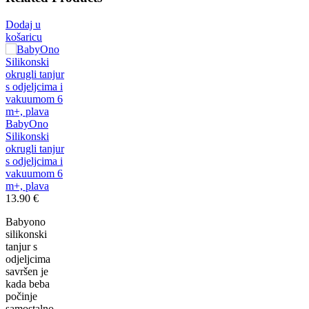
Dodaj u
košaricu
BabyOno
Silikonski
okrugli tanjur
s odjeljcima i
vakuumom 6
m+, plava
13.90
€
Babyono
silikonski
tanjur s
odjeljcima
savršen je
kada beba
počinje
samostalno