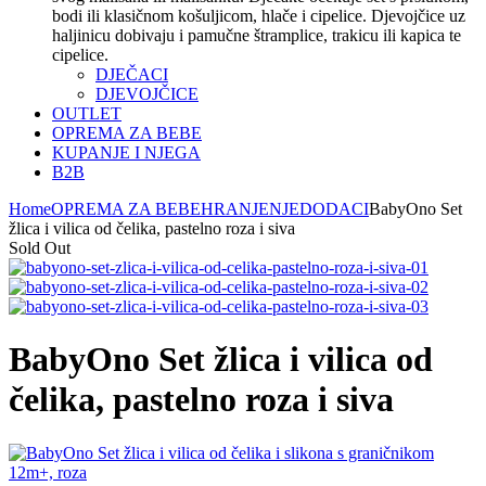
bodi ili klasičnom košuljicom, hlače i cipelice. Djevojčice uz
haljinicu dobivaju i pamučne štramplice, trakicu ili kapica te
cipelice.
DJEČACI
DJEVOJČICE
OUTLET
OPREMA ZA BEBE
KUPANJE I NJEGA
B2B
Home
OPREMA ZA BEBE
HRANJENJE
DODACI
BabyOno Set
žlica i vilica od čelika, pastelno roza i siva
Sold Out
BabyOno Set žlica i vilica od
čelika, pastelno roza i siva