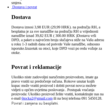
smjera.
Dostava i povrat
Dostava
Dostava iznosi 3,98 EUR (29,99 HRK). na području RH, a
besplatna je za sve narudžbe na području RH u vrijednosti
narudžbe iznad 39,82 EUR ( 300.00 HRK )Dostavu vrši
DPD, a paket u najvećem broju slučajeva stiže na Vašu adresu
u roku 1-3 radnih dana od potvrde Vaše narudžbe, odnosno
isporuke.Izuzetak su otoci, koje DPD vozi po redu vožnje za
otoke.
Povrat i reklamacije
Ukoliko niste zadovoljni naručenim proizvodom, imate ga
pravo vratiti uz predočenje računa. Rokove unutar kojih
kupac može vratiti proizvod i dobiti povrat novca možete
vidjeti u općim uvjetima poslovanja . Postupak vraćanja
proizvoda: Ukoliko proizvod želite vratiti, kontaktirajte nas na
e-mail
6tocka2@gmail.com
ili na broj telefona 091 5450128.
Povrat i zamjena su besplatni.