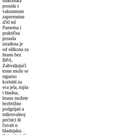
silikonska
posuda s
vakuumom
zapremnine
450 ml
Pametna i
praktična
posuda
izrađena je
od silikona za
hranu bez
BPA.
Zahvaljujući
tome može se
sigurno
koristiti za
sva jela, topla
i hladna,
hranu možete
bezbrižno
podgrijati u
mikrovalnoj
pećnici ili
čuvati u
hladnjaku.