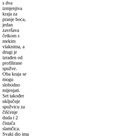
s dva
izmjenjiva
kraja za
pranje boca,
jedan
završava
četkom s
mekim
vlaknima, a
drugi je
izrađen od
profilirane
spužve.
Oba kraja se
mogu
slobodno
mijenjati.
Set također
uključuje
spužvicu za
čišćenje
duda i 2
čistača
slamčica.
Svaki dio ima