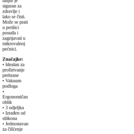
tanjur je
siguran za
zdravlje i
lako se čisti.
Može se prati
u perilici
posuđa i
zagrijavati u
mikrovalnoj
pećnici.
Značajke:
• Idealan za
proširivanje
prehrane
• Vakuum
podloga
•
Ergonomičan
oblik
• 3 odjeljka
• Izrađen od
silikona
• Jednostavan
za čišćenje