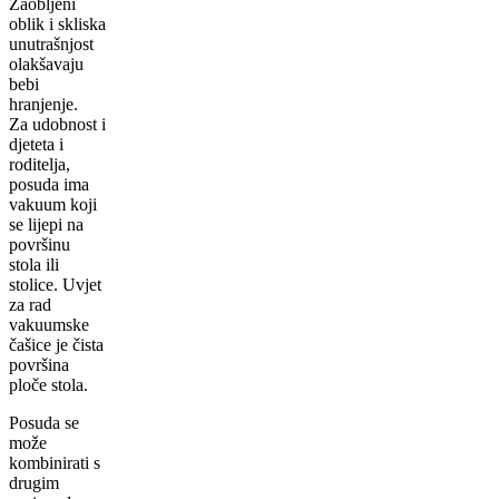
Zaobljeni
oblik i skliska
unutrašnjost
olakšavaju
bebi
hranjenje.
Za udobnost i
djeteta i
roditelja,
posuda ima
vakuum koji
se lijepi na
površinu
stola ili
stolice. Uvjet
za rad
vakuumske
čašice je čista
površina
ploče stola.
Posuda se
može
kombinirati s
drugim