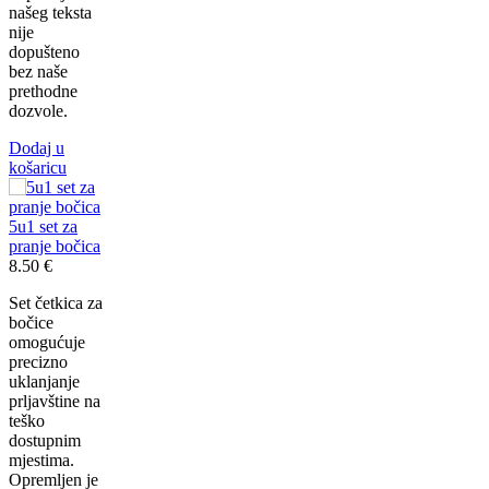
našeg teksta
nije
dopušteno
bez naše
prethodne
dozvole.
Dodaj u
košaricu
5u1 set za
pranje bočica
8.50
€
Set četkica za
bočice
omogućuje
precizno
uklanjanje
prljavštine na
teško
dostupnim
mjestima.
Opremljen je