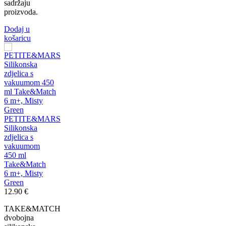
sadržaju
proizvoda.
Dodaj u
košaricu
PETITE&MARS
Silikonska
zdjelica s
vakuumom
450 ml
Take&Match
6 m+, Misty
Green
12.90
€
TAKE&MATCH
dvobojna