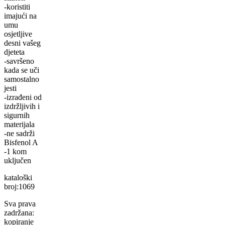
-koristiti
imajući na
umu
osjetljive
desni vašeg
djeteta
-savršeno
kada se uči
samostalno
jesti
-izrađeni od
izdržljivih i
sigurnih
materijala
-ne sadrži
Bisfenol A
-1 kom
uključen
kataloški
broj:1069
Sva prava
zadržana:
kopiranje