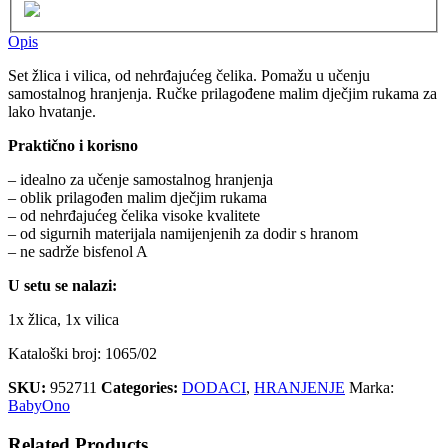
Opis
Set žlica i vilica, od nehrđajućeg čelika. Pomažu u učenju
samostalnog hranjenja. Ručke prilagođene malim dječjim rukama za
lako hvatanje.
Praktično i korisno
– idealno za učenje samostalnog hranjenja
– oblik prilagođen malim dječjim rukama
– od nehrđajućeg čelika visoke kvalitete
– od sigurnih materijala namijenjenih za dodir s hranom
– ne sadrže bisfenol A
U setu se nalazi:
1x žlica, 1x vilica
Kataloški broj: 1065/02
SKU:
952711
Categories:
DODACI
,
HRANJENJE
Marka:
BabyOno
Related Products