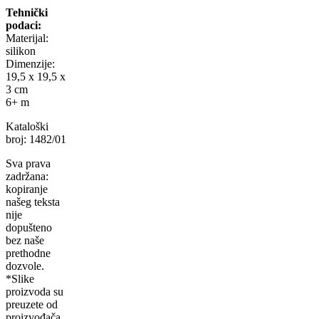
Tehnički
podaci:
Materijal:
silikon
Dimenzije:
19,5 x 19,5 x
3 cm
6+ m
Kataloški
broj: 1482/01
Sva prava
zadržana:
kopiranje
našeg teksta
nije
dopušteno
bez naše
prethodne
dozvole.
*Slike
proizvoda su
preuzete od
proizvođača