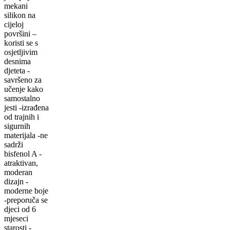
mekani
silikon na
cijeloj
površini –
koristi se s
osjetljivim
desnima
djeteta -
savršeno za
učenje kako
samostalno
jesti -izrađena
od trajnih i
sigurnih
materijala -ne
sadrži
bisfenol A -
atraktivan,
moderan
dizajn -
moderne boje
-preporuča se
djeci od 6
mjeseci
starosti -