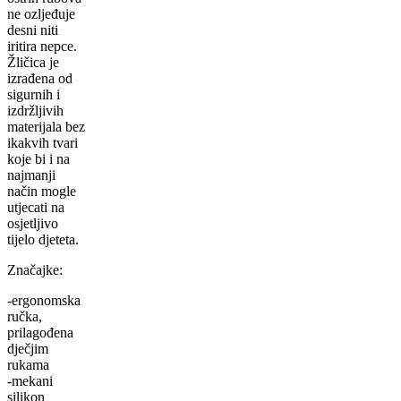
ne ozljeđuje
desni niti
iritira nepce.
Žličica je
izrađena od
sigurnih i
izdržljivih
materijala bez
ikakvih tvari
koje bi i na
najmanji
način mogle
utjecati na
osjetljivo
tijelo djeteta.
Značajke:
-ergonomska
ručka,
prilagođena
dječjim
rukama
-mekani
silikon