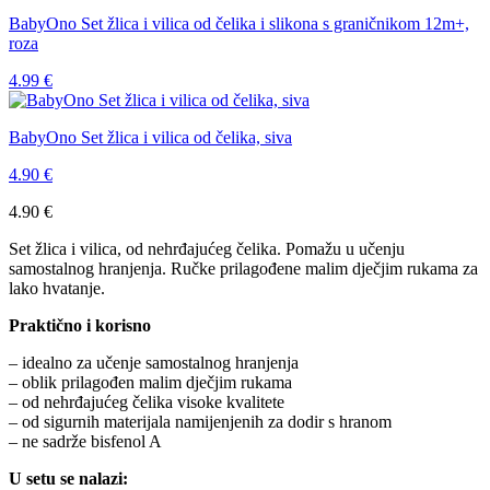
BabyOno Set žlica i vilica od čelika i slikona s graničnikom 12m+,
roza
4.99
€
BabyOno Set žlica i vilica od čelika, siva
4.90
€
4.90
€
Set žlica i vilica, od nehrđajućeg čelika. Pomažu u učenju
samostalnog hranjenja. Ručke prilagođene malim dječjim rukama za
lako hvatanje.
Praktično i korisno
– idealno za učenje samostalnog hranjenja
– oblik prilagođen malim dječjim rukama
– od nehrđajućeg čelika visoke kvalitete
– od sigurnih materijala namijenjenih za dodir s hranom
– ne sadrže bisfenol A
U setu se nalazi: