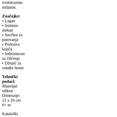
tvrdokornim
mrljama.
Značajke:
• Lagan
• Iznimno
mekan
• Savršen za
putovanja
• Podesiva
kopča
• Jednostavan
za čišćenje
• Džepić za
ostatke hrane
Tehnički
podaci:
Materijal:
silikon
Dimenzije:
21 x 26 cm
6+ m
Kataloški