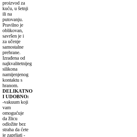
proizvod za
kuću, u šetnji
ili na
putovanju.
Pravilno je
oblikovan,
savršen je i
za učenje
samostalne
prehrane.
Izrađena od
najkvalitetnijeg
silikona
namijenjenog
kontaktu s
hranom.
DELIKATNO
I UDOBNO:
-vakuum koji
vam
omogućuje
da žlicu
odložite bez
straha da ćete
je zaprljati -