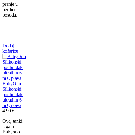
pranje u
perilici
posuđa.
Dodaj u
košaricu
BabyOno
Silikonski
podbradak
ultrathin 6
m+, plava
4.90
€
Ovaj tanki,
lagani
Babyono