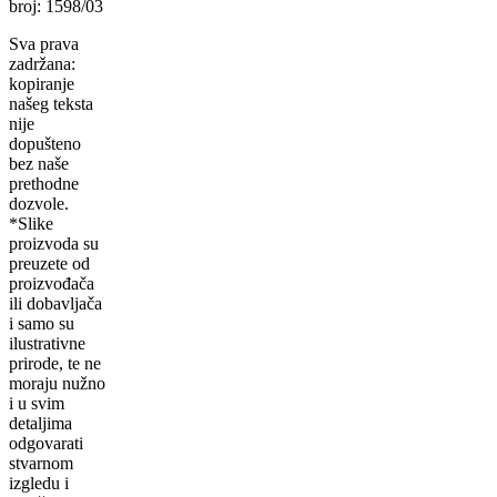
broj: 1598/03
Sva prava
zadržana:
kopiranje
našeg teksta
nije
dopušteno
bez naše
prethodne
dozvole.
*Slike
proizvoda su
preuzete od
proizvođača
ili dobavljača
i samo su
ilustrativne
prirode, te ne
moraju nužno
i u svim
detaljima
odgovarati
stvarnom
izgledu i