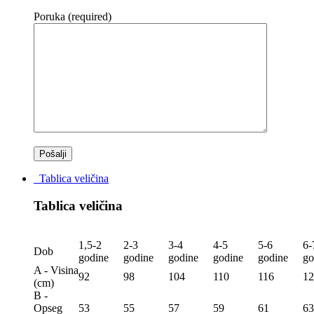
Poruka (required)
Tablica veličina
Tablica veličina
1,5-2
2-3
3-4
4-5
5-6
6-
Dob
godine
godine
godine
godine
godine
go
A - Visina
92
98
104
110
116
12
(сm)
B -
Opseg
53
55
57
59
61
63