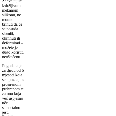
Zahvaljujući
izdržljivom i
mekanom
silikonu, ne
morate
brinuti da će
se posuda
slomiti,
okrhnuti ili
deformirati –
možete je
dugo koristiti
neoštećenu.
Pogodana je
za djecu od 6
mjeseci koja
se upoznaju s
proširenom
prehranom te
za onu koja
već uspješno
uče
samostalno
jesti.