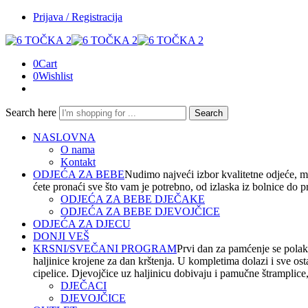
Prijava / Registracija
0
Cart
0
Wishlist
Search here
Search
NASLOVNA
O nama
Kontakt
ODJEĆA ZA BEBE
Nudimo najveći izbor kvalitetne odjeće, m
ćete pronaći sve što vam je potrebno, od izlaska iz bolnice do 
ODJEĆA ZA BEBE DJEČAKE
ODJEĆA ZA BEBE DJEVOJČICE
ODJEĆA ZA DJECU
DONJI VEŠ
KRSNI/SVEČANI PROGRAM
Prvi dan za pamćenje se polako
haljinice krojene za dan krštenja. U kompletima dolazi i sve os
cipelice. Djevojčice uz haljinicu dobivaju i pamučne štramplice, t
DJEČACI
DJEVOJČICE