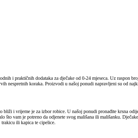
odnih i praktičnih dodataka za dječake od 0-24 mjeseca. Uz raspon broj
prvih nespretnih koraka. Proizvodi u našoj ponudi napravljeni su od naj
 bliži i vrijeme je za izbor robice. U našoj ponudi pronađite krsna odij
talo što vam je potreno da odjenete svog mališana ili mališanku. Dječake
rakicu ili kapica te cipelice.