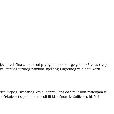
eva i veličina za bebe od prvog dana do druge godine života, ovdje
kvalitetnijeg turskog pamuka, nježnog i ugodnog za dječju kožu.
elca lijepog, svečanog kroja, napravljena od vrhunskih materijala te
 očekuje set s prslukom, bodi ili klasičnom košuljicom, hlače i