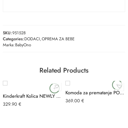
SKU:
951528
Categories:
DODACI
,
OPREMA ZA BEBE
Marka:
BabyOno
Related Products
Komoda za prematanje POLAR
Kinderkraft Kolica NEWLY 3u1 MINK PRO, classic black
369.00
€
329.90
€