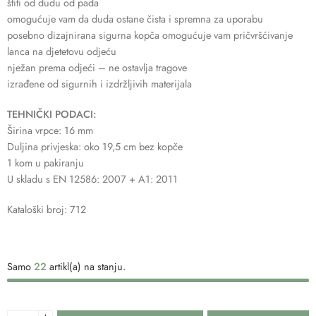
štiti od dudu od pada
omogućuje vam da duda ostane čista i spremna za uporabu
posebno dizajnirana sigurna kopča omogućuje vam pričvršćivanje
lanca na djetetovu odjeću
nježan prema odjeći – ne ostavlja tragove
izrađene od sigurnih i izdržljivih materijala
TEHNIČKI PODACI:
Širina vrpce: 16 mm
Duljina privjeska: oko 19,5 cm bez kopče
1 kom u pakiranju
U skladu s EN 12586: 2007 + A1: 2011
Kataloški broj: 712
Samo
22
artikl(a) na stanju.
+