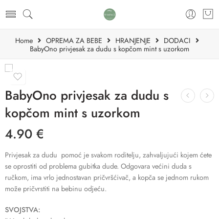
Home
OPREMA ZA BEBE
HRANJENJE
DODACI
BabyOno privjesak za dudu s kopčom mint s uzorkom
BabyOno privjesak za dudu s
kopčom mint s uzorkom
4.90
€
Privjesak za dudu pomoć je svakom roditelju, zahvaljujući kojem ćete
se oprostiti od problema gubitka dude. Odgovara većini duda s
ručkom, ima vrlo jednostavan pričvršćivač, a kopča se jednom rukom
može pričvrstiti na bebinu odjeću.
SVOJSTVA: