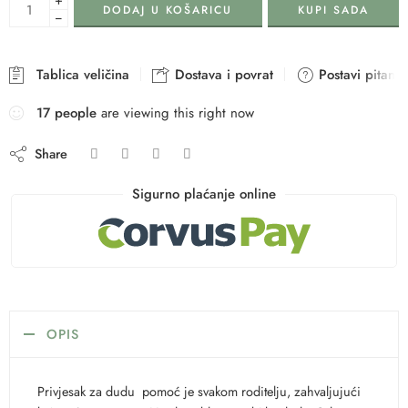
DODAJ U KOŠARICU
KUPI SADA
−
Tablica veličina
Dostava i povrat
Postavi pitanje
17
people
are viewing this right now
Share
Sigurno plaćanje online
OPIS
Privjesak za dudu pomoć je svakom roditelju, zahvaljujući