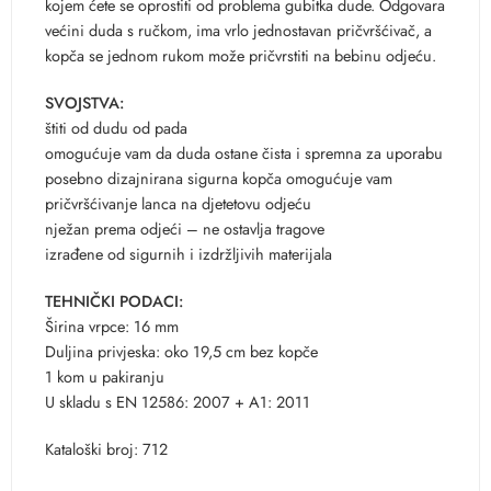
kojem ćete se oprostiti od problema gubitka dude. Odgovara
većini duda s ručkom, ima vrlo jednostavan pričvršćivač, a
kopča se jednom rukom može pričvrstiti na bebinu odjeću.
SVOJSTVA:
štiti od dudu od pada
omogućuje vam da duda ostane čista i spremna za uporabu
posebno dizajnirana sigurna kopča omogućuje vam
pričvršćivanje lanca na djetetovu odjeću
nježan prema odjeći – ne ostavlja tragove
izrađene od sigurnih i izdržljivih materijala
TEHNIČKI PODACI:
Širina vrpce: 16 mm
Duljina privjeska: oko 19,5 cm bez kopče
1 kom u pakiranju
U skladu s EN 12586: 2007 + A1: 2011
Kataloški broj: 712