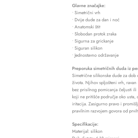
Glavne značajke:
• Simetrični vrh
• Dvije dude za dan i noć
• Anatomski štit
• Slobodan protok zraka
• Sigurna za grickanje
• Siguran silikon
• Jednostavno održavanje
Preporuka simetričnih duda iz p
Simetrične silikonske dude za dob 
života. Njihov spljošteni vrh, rava
bez prisilnog pomicanja čeljusti il
koji ne pritišće područje oko usta,
iritacija. Zasigurno pravo i promišlj
pravilnim razvojem govora od prvih
Specifikacije:
Materijal: silikon