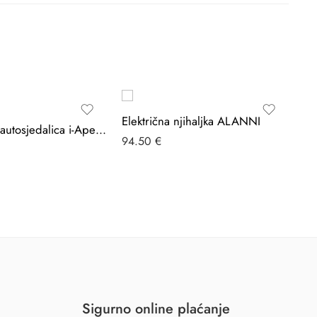
Električna njihaljka ALANNI
BEBESTARS autosjedalica i-Apex i-Size 360°
94.50
€
89
Sigurno online plaćanje