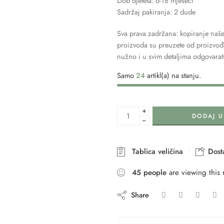
Dob djeteta: 6-18 mjeseci
Sadržaj pakiranja: 2 dude
Sva prava zadržana: kopiranje naše
proizvoda su preuzete od proizvođač
nužno i u svim detaljima odgovarat
Samo
24
artikl(a) na stanju.
+
DODAJ U
−
Tablica veličina
Dosta
45
people
are viewing this 
Share