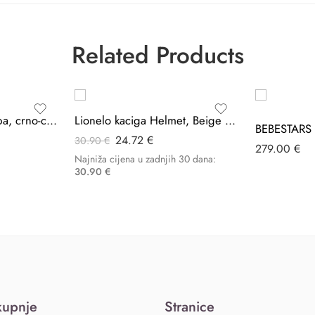
Related Products
-20%
BabyOno Unique torba, crno-crvena
Lionelo kaciga Helmet, Beige Sand
24.72
€
30.90
€
279.00
€
Najniža cijena u zadnjih 30 dana:
30.90
€
kupnje
Stranice