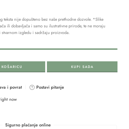
g teksta nije dopušteno bez naše prethodne dozvole. *Slike
a ili dobavljača i samo su ilustrativne prirode, te ne moraju
i stvarnom izgledu i sadržaju proizvoda.
 KOŠARICU
KUPI SADA
va i povrat
Postavi pitanje
right now
Sigurno plaćanje online