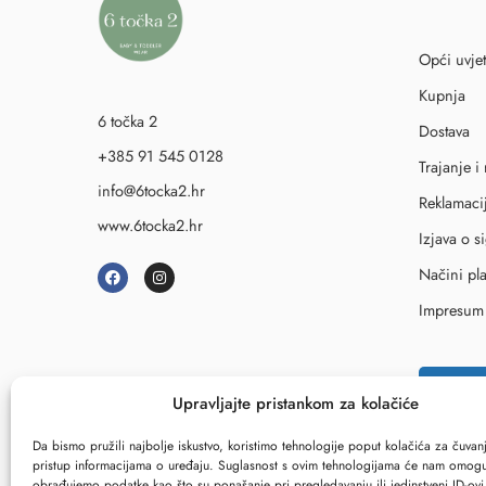
Opći uvjet
Kupnja
6 točka 2
Dostava
+385 91 545 0128
Trajanje i
info@6tocka2.hr
Reklamaci
www.6tocka2.hr
Izjava o s
Načini pl
Impresum
↩
Rask
Upravljajte pristankom za kolačiće
Da bismo pružili najbolje iskustvo, koristimo tehnologije poput kolačića za čuvanje
pristup informacijama o uređaju. Suglasnost s ovim tehnologijama će nam omogu
obrađujemo podatke kao što su ponašanje pri pregledavanju ili jedinstveni ID-ov