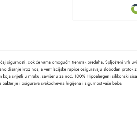
ećaj sigurnosti, dok će vama omogućiti trenutak predaha. Spljošteni vrh uv
o disanje kroz nos, a ventilacijske rupice osiguravaju slobodan protok zrak
ja svijetli u mraku, savršenu za noć. 100% Hipoalergeni silikonski sisač n
ju bakterije i osigurava svakodnevna higijena i sigurnost vaše bebe.