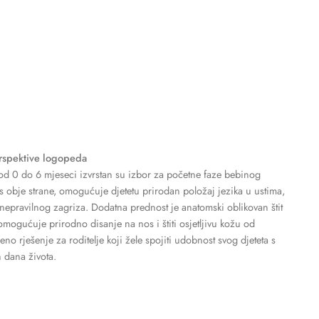
erspektive logopeda
od 0 do 6 mjeseci izvrstan su izbor za početne faze bebinog
n s obje strane, omogućuje djetetu prirodan položaj jezika u ustima,
i nepravilnog zagriza. Dodatna prednost je anatomski oblikovan štit
 omogućuje prirodno disanje na nos i štiti osjetljivu kožu od
eno rješenje za roditelje koji žele spojiti udobnost svog djeteta s
 dana života.