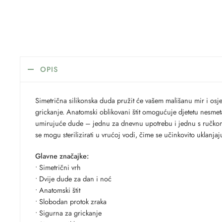
OPIS
Simetrična silikonska duda pružit će vašem mališanu mir i osj
grickanje. Anatomski oblikovani štit omogućuje djetetu nesmetan
umirujuće dude – jednu za dnevnu upotrebu i jednu s ručkom ko
se mogu sterilizirati u vrućoj vodi, čime se učinkovito uklanja
Glavne značajke:
• Simetrični vrh
• Dvije dude za dan i noć
• Anatomski štit
• Slobodan protok zraka
• Sigurna za grickanje