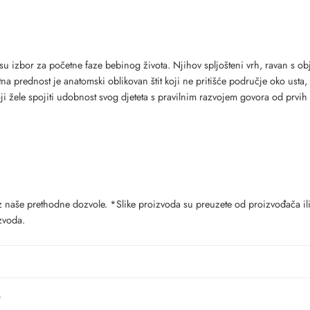
su izbor za početne faze bebinog života. Njihov spljošteni vrh, ravan s ob
na prednost je anatomski oblikovan štit koji ne pritišće područje oko usta,
koji žele spojiti udobnost svog djeteta s pravilnim razvojem govora od prvih
 naše prethodne dozvole. *Slike proizvoda su preuzete od proizvođača ili 
zvoda.
o