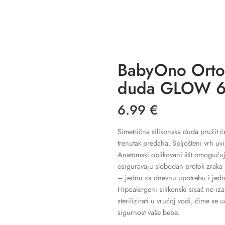
BabyOno Ortod
duda GLOW 6-
6.99
€
Simetrična silikonska duda pružit 
trenutak predaha. Spljošteni vrh uv
Anatomski oblikovani štit omogućuje
osiguravaju slobodan protok zraka i
– jednu za dnevnu upotrebu i jedn
Hipoalergeni silikonski sisač ne iza
sterilizirati u vrućoj vodi, čime se
sigurnost vaše bebe.