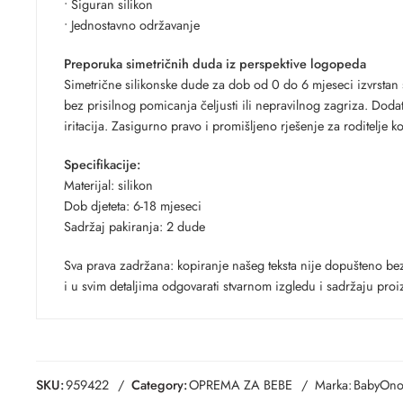
• Siguran silikon
• Jednostavno održavanje
Preporuka simetričnih duda iz perspektive logopeda
Simetrične silikonske dude za dob od 0 do 6 mjeseci izvrstan 
bez prisilnog pomicanja čeljusti ili nepravilnog zagriza. Dodat
iritacija. Zasigurno pravo i promišljeno rješenje za roditelje 
Specifikacije:
Materijal: silikon
Dob djeteta: 6-18 mjeseci
Sadržaj pakiranja: 2 dude
Sva prava zadržana: kopiranje našeg teksta nije dopušteno bez
i u svim detaljima odgovarati stvarnom izgledu i sadržaju proi
SKU:
959422
Category:
OPREMA ZA BEBE
Marka:
BabyOn