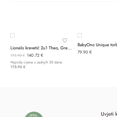
-20%
Lionelo krevetić 2u1 Theo, Grey Stone Natural
79.90
€
140.72
€
175.90
€
Najniža cijena u zadnjih 30 dana:
175.90
€
Uvjeti 