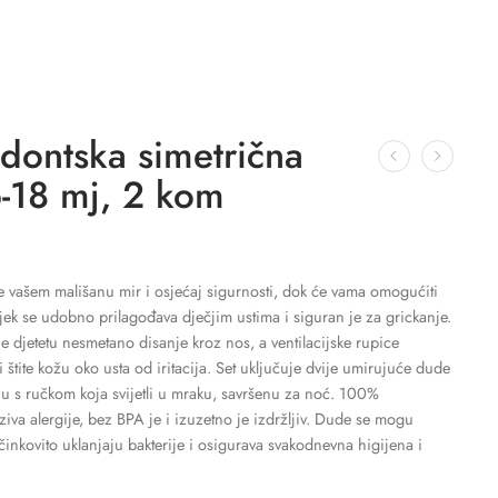
ontska simetrična
18 mj, 2 kom
će vašem mališanu mir i osjećaj sigurnosti, dok će vama omogućiti
ijek se udobno prilagođava dječjim ustima i siguran je za grickanje.
 djetetu nesmetano disanje kroz nos, a ventilacijske rupice
 štite kožu oko usta od iritacija. Set uključuje dvije umirujuće dude
u s ručkom koja svijetli u mraku, savršenu za noć. 100%
ziva alergije, bez BPA je i izuzetno je izdržljiv. Dude se mogu
 učinkovito uklanjaju bakterije i osigurava svakodnevna higijena i