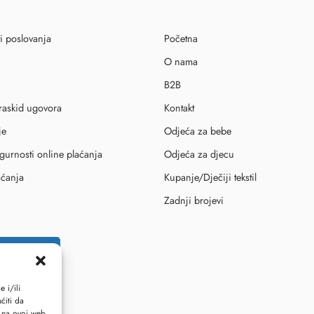
i poslovanja
Početna
O nama
B2B
 raskid ugovora
Kontakt
je
Odjeća za bebe
igurnosti online plaćanja
Odjeća za djecu
aćanja
Kupanje/Dječiji tekstil
Zadnji brojevi
id ugovora
 i/ili
ćiti da
i na ovoj web