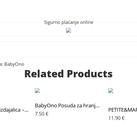
Sigurno plaćanje online
a:
BabyOno
Related Products
BabyOno Posuda za hranjenje + žlica, mint
BabyOno Prsna izdajalica – kolektor/sakupljač mlijeka MILK ME
7.50
€
11.90
€