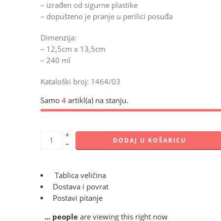
– izrađen od sigurne plastike
– dopušteno je pranje u perilici posuđa
Dimenzija:
– 12,5cm x 13,5cm
– 240 ml
Kataloški broj: 1464/03
Samo
4
artikl(a) na stanju.
+
DODAJ U KOŠARICU
−
Tablica veličina
Dostava i povrat
Postavi pitanje
...
people
are viewing this right now