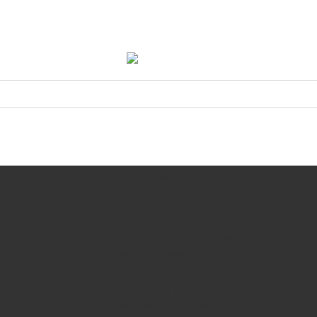
NASLOVNA
O nama
Kontakt
ODJEĆA ZA BEBE
ODJEĆA ZA BEBE DJEČAKE
ODJEĆA ZA BEBE DJEVOJČICE
ODJEĆA ZA DJECU
DONJI VEŠ
KRSNI/SVEČANI PROGRAM