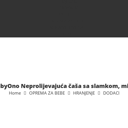
DJEČACI
DJEVOJČICE
OUTLET
OPREMA ZA BEBE
KUPANJE I NJEGA
B2B
byOno Neprolijevajuća čaša sa slamkom, m
Home
OPREMA ZA BEBE
HRANJENJE
DODACI