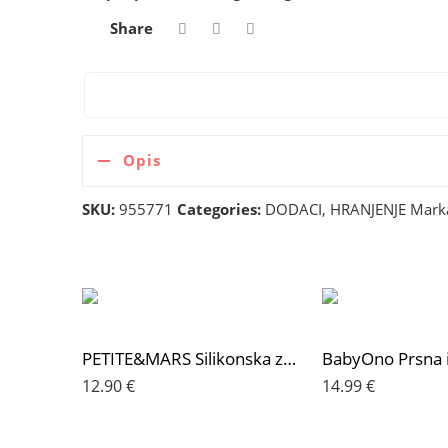
Share
Opis
SKU:
955771
Categories:
DODACI
,
HRANJENJE
Mark
PETITE&MARS Silikonska zdjelica s vakuumom 450 ml Take&Match 6 m+, Desert Sand
12.90
€
14.99
€