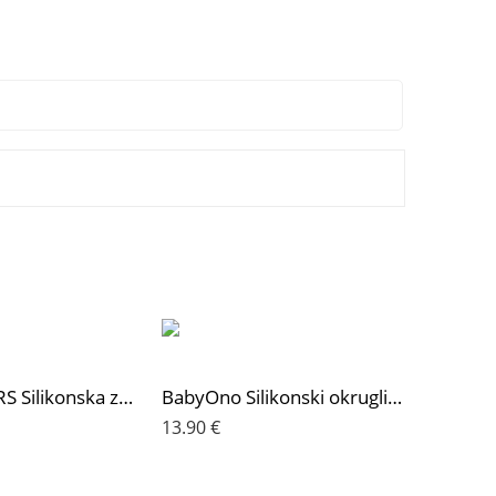
PETITE&MARS Silikonska zdjelica s vakuumom 360 ml Take&Match 6 m+, Misty Green
BabyOno Silikonski okrugli tanjur s odjeljcima i vakuumom 6 m+, roza
13.90
€